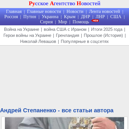
Ру
сское
А
гентство
Н
овостей
Главная
Главные новости
Новости
Лента новостей
|
|
|
|
Россия
Путин
Украина
Крым
ДНР
ЛНР
США
|
|
|
|
|
|
|
Сирия
Мир
Помощь
|
|
Война на Украине
|
война США с Ираном
|
Итоги 2025 года
|
Герои войны на Украине
|
Гренландия
|
Прошлое (История)
|
Николай Левашов
|
Популярные в соцсетях
Андрей Степаненко - все статьи автора