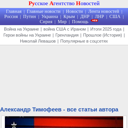
Ру
сское
А
гентство
Н
овостей
Главная
Главные новости
Новости
Лента новостей
|
|
|
|
Россия
Путин
Украина
Крым
ДНР
ЛНР
США
|
|
|
|
|
|
|
Сирия
Мир
Помощь
|
|
Война на Украине
|
война США с Ираном
|
Итоги 2025 года
|
Герои войны на Украине
|
Гренландия
|
Прошлое (История)
|
Николай Левашов
|
Популярные в соцсетях
Александр Тимофеев - все статьи автора