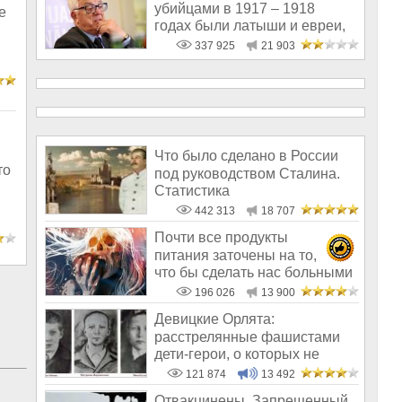
убийцами в 1917 – 1918
е
годах были латыши и евреи,
а не русс
337 925
21 903
Что было сделано в России
то
под руководством Сталина.
Статистика
442 313
18 707
Почти все продукты
питания заточены на то,
что бы сделать нас больными
и бесплодным
196 026
13 900
Девицкие Орлята:
расстрелянные фашистами
дети-герои, о которых не
рассказывают в шк
121 874
13 492
Отвакцинены. Запрещенный