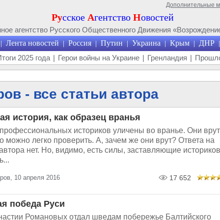
Дополнительные 
Ру
сское
А
гентство
Н
овостей
ое агентство Русского Общественного Движения «Возрождение
Лента новостей
Россия
Путин
Украина
Крым
ДНР
|
|
|
|
|
|
|
Итоги 2025 года
|
Герои войны на Украине
|
Гренландия
|
Прошло
ов - все статьи автора
я история, как образец вранья
профессиональных историков уличены во вранье. Они врут
то можно легко проверить. А, зачем же они врут? Ответа на
 автора нет. Но, видимо, есть силы, заставляющие историко
...
ров, 10 апреля 2016
17 652
я победа Руси
настии Романовых отдал шведам побережье Балтийского