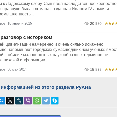
ы к Ладожскому озеру. Сын ввёл наследственное крепостно
го правнуке была сломана созданная Иваном IV армия и
ромышленность...
ров, 18 апреля 2015
20 980
разговор с историком
й цивилизации намеренно и очень сильно искажено.
ьше напоминают городских сумасшедших чем учёных: вмес
ий – обилие малопонятных наукообразных терминов не
е никакой информации...
ров, 30 мая 2014
15 895
 информацией из этого раздела РуАНа