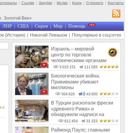
материалы
|
Ссылки
|
Зарубки
|
Молва
|
Книги
|
О проекте
|
Контакты
. Золотой Век»
ЛНР
США
Сирия
Мир
Помощь
|
|
|
|
е (История)
|
Николай Левашов
|
Популярные в соцсетях
Израиль – мировой
центр по торговле
человеческими органами
3 015 151
111 055
Биологическая война.
Прививками убивают
миллионы
в
504 620
43 650
В Турции раскопали фрески
«древнего Рима» и
обнаружили надписи на
Русском!
612 454
31 323
Раймонд Паулс: главными