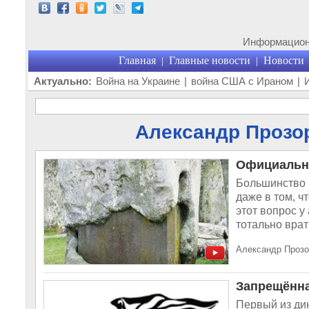
Информационн
Главная
Главные новости
Новости
|
|
Актуально:
Война на Украине
|
война США с Ираном
|
Александр Прозор
Официальна
Большинство 
даже в том, ч
этот вопрос у
тотально врать
Александр Прозо
Запрещённа
Первый из ди