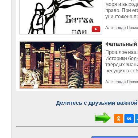
моря и выход
право. При е
уничтожена п
Александр Прозо
Фатальный 
Прошлое наше
Историки бол
твёрдых знан
несущих в себ
Александр Прозо
Делитесь с друзьями важной