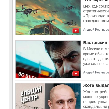
Цех, где соби
стратегически
«Производств
гражданством 
Андрей Ревнивце
Бастрыкин 
В Москве и Мо
кроме обязате
сделать дакт
уже сильно за
Андрей Ревнивце
Жога выдал
Жоге потребо
мощных укреп
неприступная 
скандалы, ни 