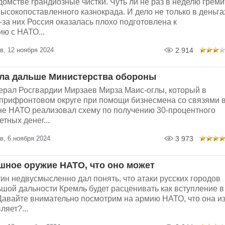
омстве грандиозные чистки. Чуть ли не раз в неделю греми
ысокопоставленного казнокрада. И дело не только в деньга
из-за них Россия оказалась плохо подготовлена к
ю с НАТО...
в, 12 ноября 2024
2 914
ла дальше Министерства обороны
ерал Росгвардии Мирзаев Мирза Маис-оглы, который в
 прифронтовом округе при помощи бизнесмена со связями 
не НАТО реализовал схему по получению 30-процентного
етных денег...
в, 6 ноября 2024
3 973
шное оружие НАТО, что оно может
н недвусмысленно дал понять, что атаки русских городов
шой дальности Кремль будет расценивать как вступление в
Давайте внимательно посмотрим на армию НАТО, что она и
ляет?...