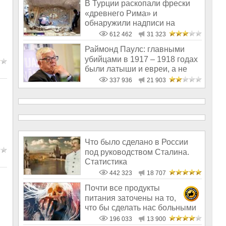
В Турции раскопали фрески
«древнего Рима» и
обнаружили надписи на
Русском!
612 462
31 323
Раймонд Паулс: главными
убийцами в 1917 – 1918 годах
были латыши и евреи, а не
русс
337 936
21 903
Что было сделано в России
под руководством Сталина.
Статистика
442 323
18 707
Почти все продукты
питания заточены на то,
что бы сделать нас больными
и бесплодным
196 033
13 900