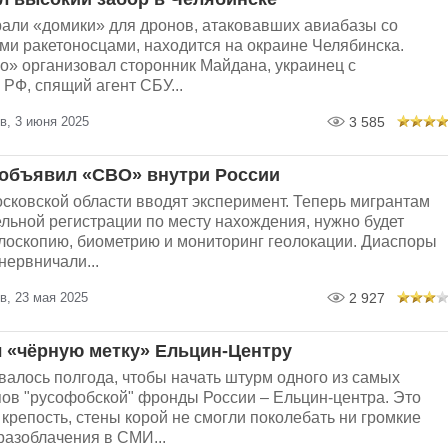
рали «домики» для дронов, атаковавших авиабазы со
ми ракетоносцами, находится на окраине Челябинска.
о» организовал сторонник Майдана, украинец с
РФ, спящий агент СБУ...
в, 3 июня 2025
3 585
объявил «СВО» внутри России
сковской области вводят эксперимент. Теперь мигрантам
льной регистрации по месту нахождения, нужно будет
илоскопию, биометрию и мониторинг геолокации. Диаспоры
нервничали...
в, 23 мая 2025
2 927
 «чёрную метку» Ельцин-Центру
валось полгода, чтобы начать штурм одного из самых
ов "русофобской" фронды России – Ельцин-центра. Это
крепость, стены корой не смогли поколебать ни громкие
разоблачения в СМИ...