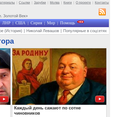
материалы
|
Ссылки
|
Зарубки
|
Молва
|
Книги
|
О проекте
|
Контакты
. Золотой Век»
ЛНР
США
Сирия
Мир
Помощь
|
|
|
|
е (История)
|
Николай Левашов
|
Популярные в соцсетях
тора
Каждый день сажают по сотне
чиновников