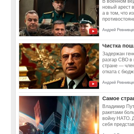
В военном вед
новый арест в
а в том, что 
противостояни
Андрей Ревнивце
Чистка пош
Задержан ген
разгар СВО в
стране — чле
отката с бюдж
Андрей Ревнивце
Самое стра
Владимир Пути
ракетами боль
войну НАТО. 
себя представ