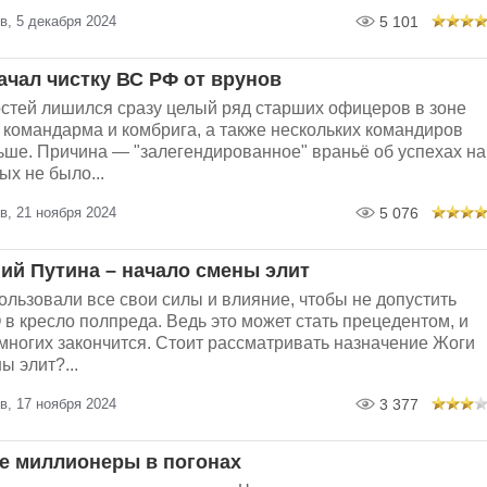
в, 5 декабря 2024
5 101
ачал чистку ВС РФ от врунов
стей лишился сразу целый ряд старших офицеров в зоне
 командарма и комбрига, а также нескольких командиров
ьше. Причина — "залегендированное" враньё об успехах на
ых не было...
в, 21 ноября 2024
5 076
ний Путина – начало смены элит
льзовали все свои силы и влияние, чтобы не допустить
в кресло полпреда. Ведь это может стать прецедентом, и
многих закончится. Стоит рассматривать назначение Жоги
ы элит?...
в, 17 ноября 2024
3 377
 миллионеры в погонах