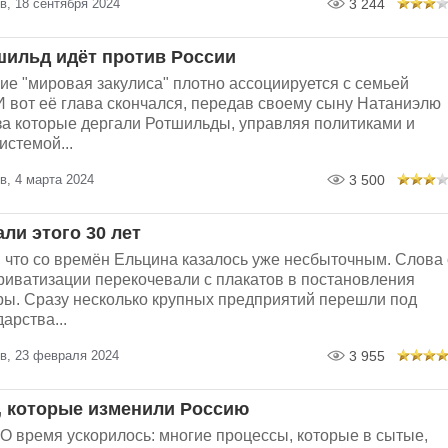
в, 18 сентября 2024
3 244
ильд идёт против России
ие "мировая закулиса" плотно ассоциируется с семьей
И вот её глава скончался, передав своему сыну Натаниэлю
за которые дергали Ротшильды, управляя политиками и
стемой...
в, 4 марта 2024
3 500
ли этого 30 лет
 что со времён Ельцина казалось уже несбыточным. Слова 
риватизации перекочевали с плакатов в постановления
ры. Сразу несколько крупных предприятий перешли под
арства...
в, 23 февраля 2024
3 955
, которые изменили Россию
О время ускорилось: многие процессы, которые в сытые,