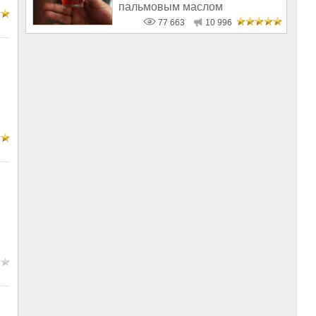
пальмовым маслом
77 663
10 996