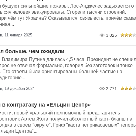
 бушуют сильнейшие пожары. Лос-Анджелес задыхается от
ысяч человек эвакуированы. Сгорели тысячи строений.
при чём тут Украина? Оказывается, связь есть, причём сама
ная...
, 11 января 2025
3 025
ал больше, чем ожидали
 Владимира Путина длилась 4,5 часа. Президент не спешил
прос не отвечал формально, говорил без заготовок и тонко
. Его ответы были ориентированы большей частью на
удиторию...
в, 19 декабря 2024
2 771
 в контратаку на «Ельцин Центр»
мости, новый уральский полномочный представитель
ронтовик Артём Жога получил абсолютный карт- бланш на
ядка в своём "округе". Гриф "каста неприкасаемых" теперь
Ельцин Центра"...