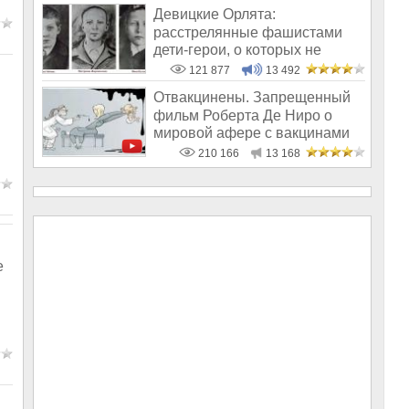
Девицкие Орлята:
расстрелянные фашистами
дети-герои, о которых не
рассказывают в шк
121 877
13 492
Отвакцинены. Запрещенный
фильм Роберта Де Ниро о
мировой афере с вакцинами
210 166
13 168
е