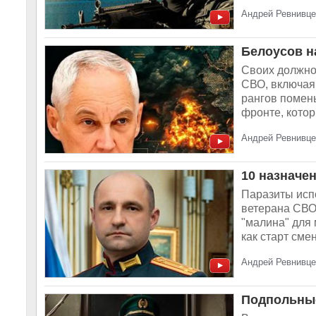
Андрей Ревнивце
Белоусов н
Своих должно
СВО, включая
рангов помен
фронте, котор
Андрей Ревнивце
10 назначе
Паразиты испо
ветерана СВО 
"малина" для 
как старт смен
Андрей Ревнивце
Подпольные