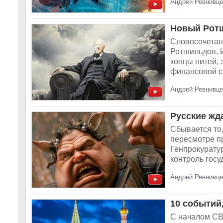
Андрей Ревнивце
Новый Ротш
Словосочетан
Ротшильдов. 
концы нитей, 
финансовой си
Андрей Ревнивце
Русские жда
Сбывается то,
пересмотре п
Генпрокурату
контроль госуд
Андрей Ревнивце
10 событий
С началом СВ