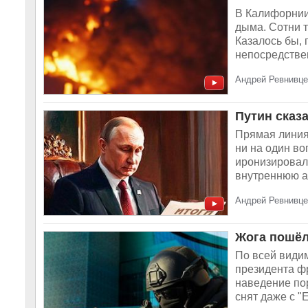
В Калифорнии
дыма. Сотни т
Казалось бы, 
непосредствен
Андрей Ревнивцев
Путин сказ
Прямая линия
ни на один во
иронизировал
внутреннюю а
Андрей Ревнивце
Жога пошёл
По всей види
президента ф
наведение пор
снят даже с "