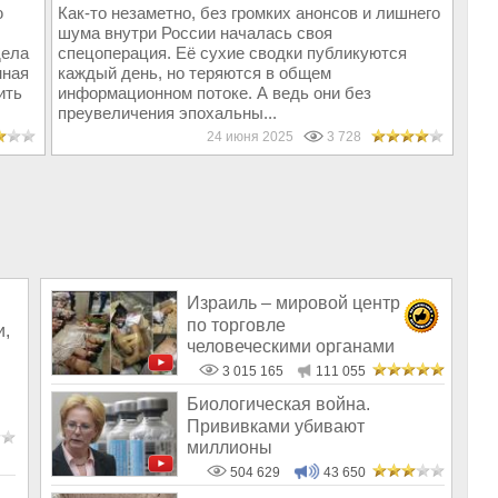
ю
Как-то незаметно, без громких анонсов и лишнего
шума внутри России началась своя
дела
спецоперация. Её сухие сводки публикуются
нная
каждый день, но теряются в общем
ить
информационном потоке. А ведь они без
преувеличения эпохальны...
24 июня 2025
3 728
Израиль – мировой центр
по торговле
и,
человеческими органами
3 015 165
111 055
Биологическая война.
Прививками убивают
миллионы
504 629
43 650