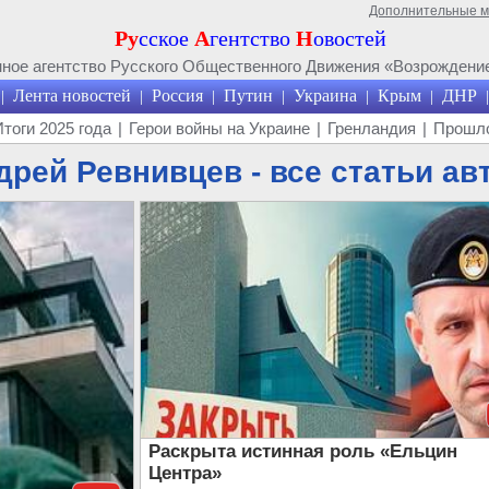
Дополнительные 
Ру
сское
А
гентство
Н
овостей
ое агентство Русского Общественного Движения «Возрождение
Лента новостей
Россия
Путин
Украина
Крым
ДНР
|
|
|
|
|
|
|
Итоги 2025 года
|
Герои войны на Украине
|
Гренландия
|
Прошло
дрей Ревнивцев - все статьи ав
Раскрыта истинная роль «Ельцин
Центра»