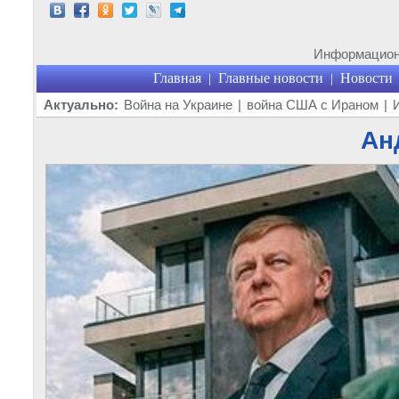
Информационн
Главная
Главные новости
Новости
|
|
Актуально:
Война на Украине
|
война США с Ираном
|
Ан