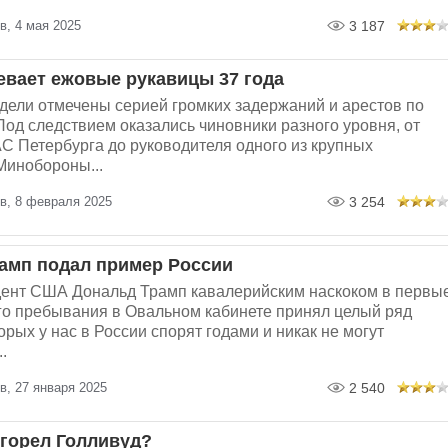
в, 4 мая 2025
3 187
евает ежовые рукавицы 37 года
дели отмечены серией громких задержаний и арестов по
Под следствием оказались чиновники разного уровня, от
С Петербурга до руководителя одного из крупных
Минобороны...
в, 8 февраля 2025
3 254
амп подал пример России
ент США Дональд Трамп кавалерийским наскоком в первы
его пребывания в Овальном кабинете принял целый ряд
торых у нас в России спорят годами и никак не могут
.
в, 27 января 2025
2 540
сгорел Голливуд?