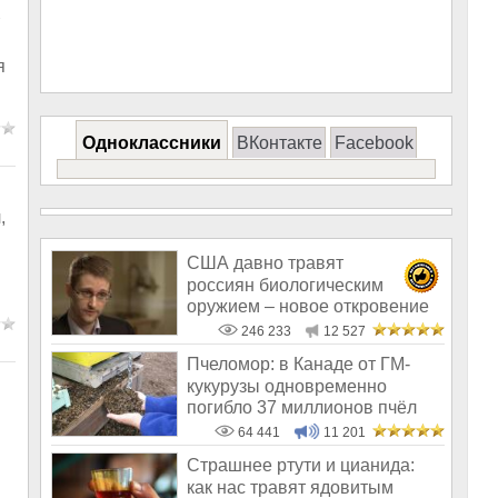
я
Одноклассники
ВКонтакте
Facebook
,
США давно травят
россиян биологическим
оружием – новое откровение
Эдварда Сноудена
246 233
12 527
Пчеломор: в Канаде от ГМ-
кукурузы одновременно
погибло 37 миллионов пчёл
64 441
11 201
Страшнее ртути и цианида:
как нас травят ядовитым