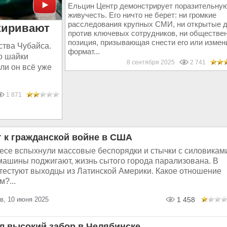
Ельцин Центр демонстрирует поразительну
живучесть. Его ничто не берет: ни громкие
расследования крупных СМИ, ни открытые 
жиривают
против ключевых сотрудников, ни обществе
позиция, призывающая снести его или измен
ства Чубайса.
формат...
о шайки
8 сентября 2025
2 741
сли он всё уже
1 871
 к гражданской войне в США
есе вспыхнули массовые беспорядки и стычки с силовикам
машины поджигают, жизнь сытого города парализована. В
тестуют выходцы из Латинской Америки. Какое отношение
м?...
в, 10 июня 2025
1 458
л высокий забор в Челябинске