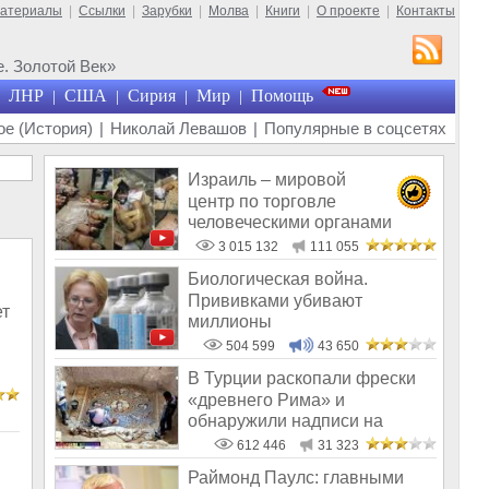
материалы
|
Ссылки
|
Зарубки
|
Молва
|
Книги
|
О проекте
|
Контакты
. Золотой Век»
ЛНР
США
Сирия
Мир
Помощь
|
|
|
|
е (История)
|
Николай Левашов
|
Популярные в соцсетях
Израиль – мировой
центр по торговле
человеческими органами
3 015 132
111 055
Биологическая война.
Прививками убивают
ет
миллионы
504 599
43 650
В Турции раскопали фрески
«древнего Рима» и
обнаружили надписи на
Русском!
612 446
31 323
Раймонд Паулс: главными