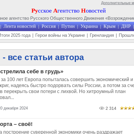
Дополнительные 
Ру
сское
А
гентство
Н
овостей
ое агентство Русского Общественного Движения «Возрождение
Лента новостей
Россия
Путин
Украина
Крым
ДНР
|
|
|
|
|
|
|
Итоги 2025 года
|
Герои войны на Украине
|
Гренландия
|
Прошло
- все статьи автора
стрелила себе в грудь»
 за 100 лет Европа попыталась совершить экономический и
риг, надеясь быстро подорвать силы России, а потом за сч
в перекрыть свои потери с лихвой. Но хитроумный план
овал...
20 декабря 2024
2 314
орта – своё!
на построение суверенной экономики очень раздражает