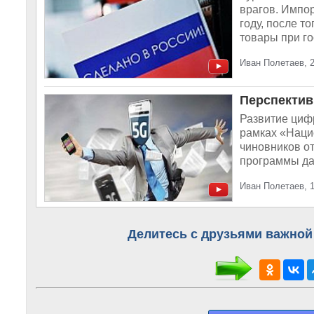
врагов. Импо
году, после т
товары при гос
Иван Полетаев, 
Перспектив
Развитие цифр
рамках «Наци
чиновников от
программы даю
Иван Полетаев, 1
Делитесь с друзьями важной