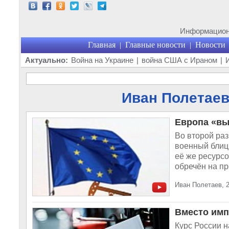
Информационн
Главная
Главные новости
Новости
|
|
Актуально:
Война на Украине
|
война США с Ираном
|
Иван Полетаев 
Европа «вы
Во второй раз
военный блицк
её же ресурсо
обречён на пр
Иван Полетаев, 
Вместо имп
Курс России 