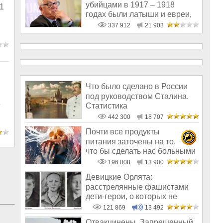
убийцами в 1917 – 1918
1
годах были латыши и евреи,
а не русс
337 912
21 903
Что было сделано в России
под руководством Сталина.
е
Статистика
442 300
18 707
Почти все продукты
питания заточены на то,
что бы сделать нас больными
и бесплодным
196 008
13 900
Девицкие Орлята:
расстрелянные фашистами
дети-герои, о которых не
рассказывают в шк
121 869
13 492
Отвакцинены. Запрещенный