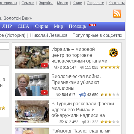
материалы
|
Ссылки
|
Зарубки
|
Молва
|
Книги
|
О проекте
|
Контакты
. Золотой Век»
ЛНР
США
Сирия
Мир
Помощь
|
|
|
|
е (История)
|
Николай Левашов
|
Популярные в соцсетях
Израиль – мировой
центр по торговле
человеческими органами
3 015 147
111 055
Биологическая война.
, а
Прививками убивают
 и
миллионы
504 617
43 650
В Турции раскопали фрески
«древнего Рима» и
обнаружили надписи на
Русском!
612 453
31 323
Раймонд Паулс: главными