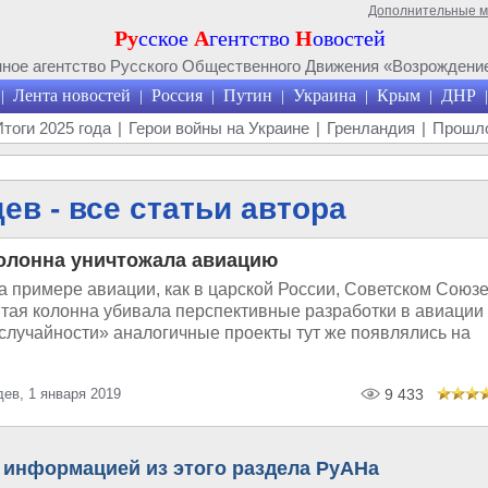
Дополнительные 
Ру
сское
А
гентство
Н
овостей
ое агентство Русского Общественного Движения «Возрождение
Лента новостей
Россия
Путин
Украина
Крым
ДНР
|
|
|
|
|
|
|
Итоги 2025 года
|
Герои войны на Украине
|
Гренландия
|
Прошло
в - все статьи автора
колонна уничтожала авиацию
 примере авиации, как в царской России, Советском Союзе
ятая колонна убивала перспективные разработки в авиации
случайности» аналогичные проекты тут же появлялись на
ев, 1 января 2019
9 433
 информацией из этого раздела РуАНа