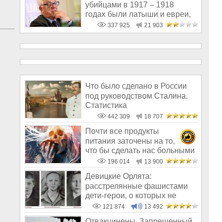
убийцами в 1917 – 1918
годах были латыши и евреи,
а не русс
337 925
21 903
Что было сделано в России
под руководством Сталина.
Статистика
442 309
18 707
Почти все продукты
питания заточены на то,
что бы сделать нас больными
и бесплодным
196 014
13 900
Девицкие Орлята:
расстрелянные фашистами
дети-герои, о которых не
рассказывают в шк
121 874
13 492
Отвакцинены. Запрещенный