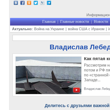
Информационн
Главная
Главные новости
Новости
|
|
Актуально:
Война на Украине
|
война США с Ираном
|
Владислав Лебеде
Как пятая 
Рассмотрим на
потом и РФ п
по «странной 
Западе...
Владислав Лебед
Делитесь с друзьями важной