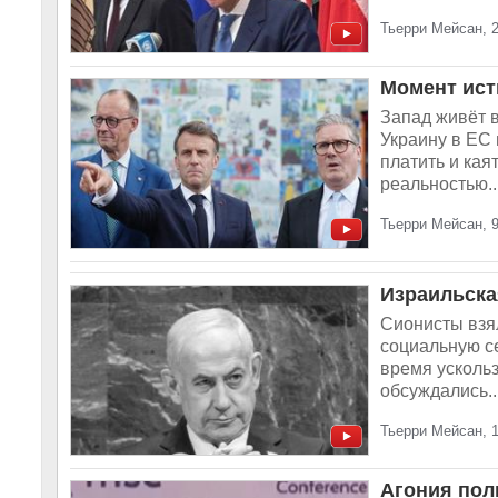
Тьерри Мейсан, 2
Момент ист
Запад живёт в
Украину в ЕС 
платить и кая
реальностью..
Тьерри Мейсан, 9
Израильска
Сионисты взял
социальную с
время ускольз
обсуждались..
Тьерри Мейсан, 1
Агония пол