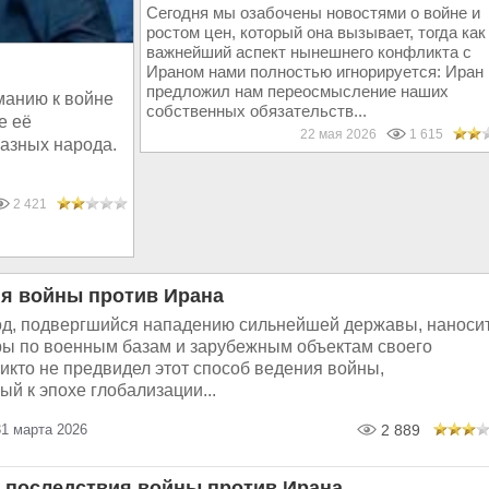
Сегодня мы озабочены новостями о войне и
ростом цен, который она вызывает, тогда как
важнейший аспект нынешнего конфликта с
Ираном нами полностью игнорируется: Иран
предложил нам переосмысление наших
манию к войне
собственных обязательств...
е её
22 мая 2026
1 615
разных народа.
2 421
я войны против Ирана
д, подвергшийся нападению сильнейшей державы, наноси
ры по военным базам и зарубежным объектам своего
икто не предвидел этот способ ведения войны,
й к эпохе глобализации...
31 марта 2026
2 889
последствия войны против Ирана