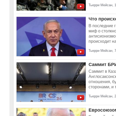
Тьерри Мейсан, 
Что происх
В последние 
миф о столкн
антисионизмо
происходит на
Тьерри Мейсан, 7
Саммит БРИ
Саммит в Каз
Англосаксонс
отношения, б
сторонами, и 
Тьерри Мейсан, 2
Евросоюзом