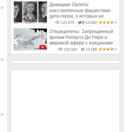
Девицкие Орлята:
расстрелянные фашистами
дети-герои, о которых не
рассказывают в шк
121 875
13 492
Отвакцинены. Запрещенный
фильм Роберта Де Ниро о
мировой афере с вакцинами
210 164
13 168