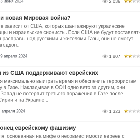
23 июня 2024
2 036
и новая Мировая война?
те зависит от США, которых шантажируют украинские
цы и израильские сионисты. Если США не будут поставлят
 расправы над русскими и жителями Газы, они не смогут
геддон...
19 апреля 2024
1 907
 из США поддерживают еврейских
 максимально выиграть время и обеспечить террористам
 в Газе. Накладывая в ООН одно вето за другим, они
 Запад не потерпит третьего поражения в Газе после
ирии и на Украине...
5 апреля 2024
1 323
конец еврейскому фашизму
ля, основанная на мифе о несовместимости евреев с