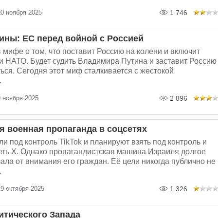
0 ноября 2025
1 746
ины: ЕС перед войной с Россией
 мифе о том, что поставит Россию на колени и включит
и НАТО. Будет судить Владимира Путина и заставит Россию
ться. Сегодня этот миф сталкивается с жестокой
.
 ноября 2025
2 896
я военная пропаганда в соцсетях
и под контроль TikTok и планируют взять под контроль и
еть X. Однако пропагандистская машина Израиля долгое
ала от внимания его граждан. Её цели никогда публично не
.
9 октября 2025
1 326
итического Запада