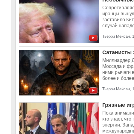
Сопротивляяс
иранцы вынуди
заставило Ки
случай напад
Тьерри Мейсан, 
Сатанисты 
Миллиардер Д
Моссада и фр
ними рычаги в
более и более
Тьерри Мейсан, 
Грязные иг
Пока внимани
кто знает, чт
энергии. Зап
международны