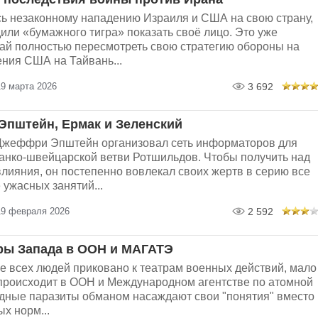
ь незаконному нападению Израиля и США на свою страну,
ли «бумажного тигра» показать своё лицо. Это уже
тай полностью пересмотреть свою стратегию обороны на
ения США на Тайвань...
19 марта 2026
3 692
Эпштейн, Ермак и Зеленский
жеффри Эпштейн организовал сеть информаторов для
анко-швейцарской ветви Ротшильдов. Чтобы получить над
лияния, он постепенно вовлекал своих жертв в серию все
 ужасных занятий...
19 февраля 2026
2 592
ры Запада в ООН и МАГАТЭ
е всех людей приковано к театрам военных действий, мало
о происходит в ООН и Международном агентстве по атомной
адные паразиты обманом насаждают свои "понятия" вместо
х норм...