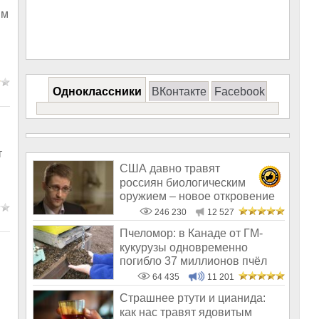
ым
Одноклассники
ВКонтакте
Facebook
т
США давно травят
россиян биологическим
оружием – новое откровение
Эдварда Сноудена
246 230
12 527
Пчеломор: в Канаде от ГМ-
кукурузы одновременно
погибло 37 миллионов пчёл
64 435
11 201
Страшнее ртути и цианида:
как нас травят ядовитым