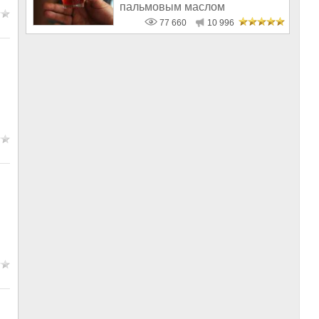
пальмовым маслом
77 660
10 996