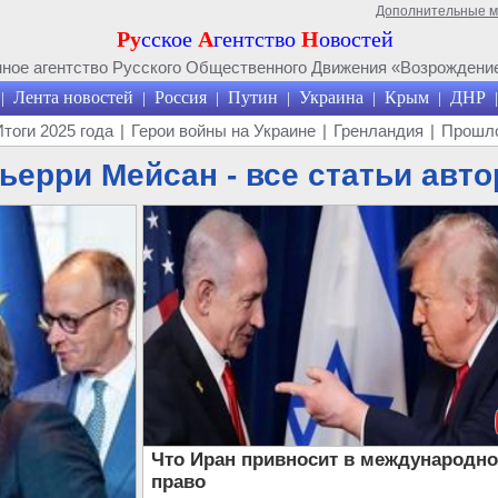
Дополнительные 
Ру
сское
А
гентство
Н
овостей
ое агентство Русского Общественного Движения «Возрождение
Лента новостей
Россия
Путин
Украина
Крым
ДНР
|
|
|
|
|
|
|
Итоги 2025 года
|
Герои войны на Украине
|
Гренландия
|
Прошло
ьерри Мейсан - все статьи авто
Что Иран привносит в международно
право