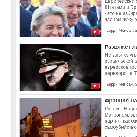
Европейский 
Штатами и Бр
- это не изби
членам чужую 
Тьерри Мейсан, 2
Развяжет л
Нетаньяху угр
израильской а
еврейское го
переворот в Т
Тьерри Мейсан, 
Франция на
Роспуск Наци
Макроном, вве
партия, как о
самоубийство?