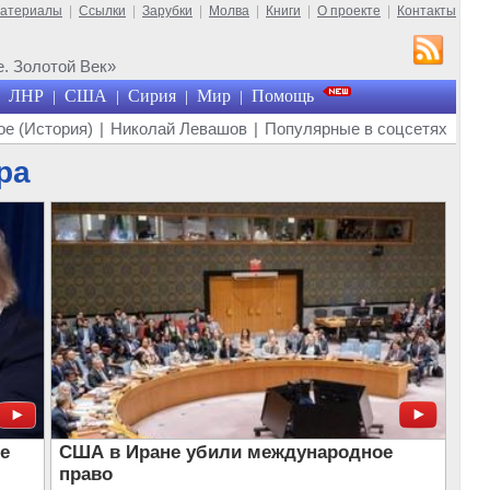
материалы
|
Ссылки
|
Зарубки
|
Молва
|
Книги
|
О проекте
|
Контакты
. Золотой Век»
ЛНР
США
Сирия
Мир
Помощь
|
|
|
|
е (История)
|
Николай Левашов
|
Популярные в соцсетях
ра
е
США в Иране убили международное
право