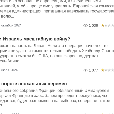
союз был основан не европейцами, а Соединенными
итанией, чтобы проще ими управлять. Европейская комисс
раемая администрация, призванная навязывать государства
волю...
 октября 2024
1 036
и Израиль масштабную войну?
ожает напасть на Ливан. Если эта операция начнется, то
рмии не удастся самостоятельно победить Хезболлу. Спаст
сударство смогли бы США, но они скорее поддержат
ель-Авиве...
9 июля 2024
1 377
 пороге эпохальных перемен
онального собрания Франции, объявленный Эммануэлем
ргает Францию в хаос. Зачем президент республики, чья
жидается, будет разгромлена на выборах, совершает такое
...