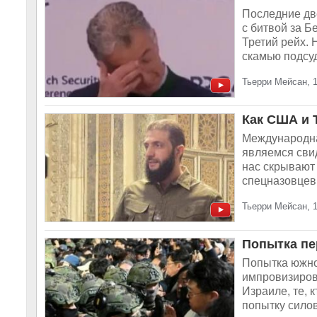
Последние дв
с битвой за Б
Третий рейх. 
скамью подсуд
Тьерри Мейсан, 
Как США и 
Международная
являемся сви
нас скрывают 
спецназовцев.
Тьерри Мейсан, 
Попытка пе
Попытка южно
импровизиров
Израиле, те, 
попытку силов