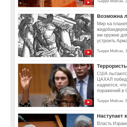
Тьерри Мейсан, 
Возможна л
Мир на плане
жидобандеров
им оружие для
устроить Арма
Тьерри Мейсан, 
Террористы
США пытаются
ЦАХАЛ победу
надеются, что
поражений в С
Тьерри Мейсан, 
Наступает 
Власть Израи