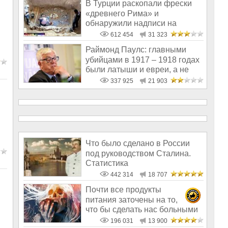
В Турции раскопали фрески
«древнего Рима» и
обнаружили надписи на
Русском!
612 454
31 323
Раймонд Паулс: главными
убийцами в 1917 – 1918 годах
были латыши и евреи, а не
русс
337 925
21 903
Что было сделано в России
под руководством Сталина.
Статистика
442 314
18 707
Почти все продукты
питания заточены на то,
что бы сделать нас больными
и бесплодным
196 031
13 900