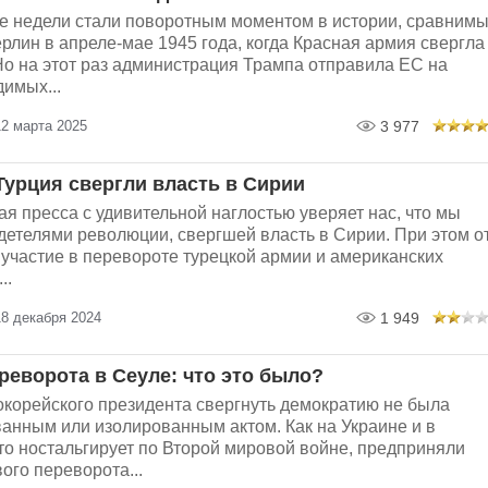
е недели стали поворотным моментом в истории, сравним
ерлин в апреле-мае 1945 года, когда Красная армия свергла
Но на этот раз администрация Трампа отправила ЕС на
имых...
12 марта 2025
3 977
Турция свергли власть в Сирии
 пресса с удивительной наглостью уверяет нас, что мы
детелями революции, свергшей власть в Сирии. При этом о
участие в перевороте турецкой армии и американских
..
18 декабря 2024
1 949
реворота в Сеуле: что это было?
корейского президента свергнуть демократию не была
анным или изолированным актом. Как на Украине и в
кто ностальгирует по Второй мировой войне, предприняли
ого переворота...