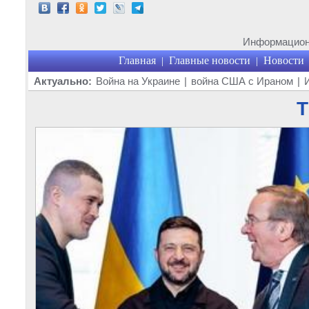
Информационн
Главная
Главные новости
Новости
|
|
Актуально:
Война на Украине
|
война США с Ираном
|
Т