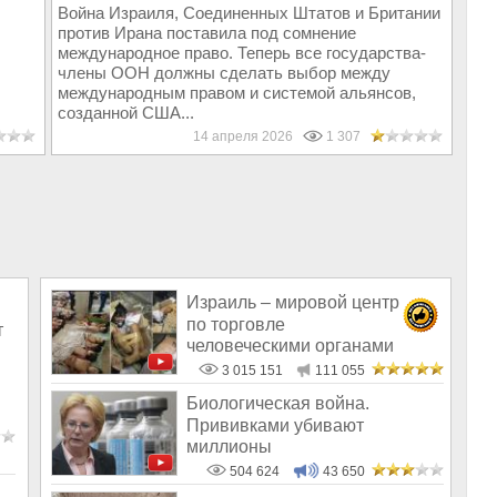
Война Израиля, Соединенных Штатов и Британии
против Ирана поставила под сомнение
международное право. Теперь все государства-
члены ООН должны сделать выбор между
международным правом и системой альянсов,
созданной США...
14 апреля 2026
1 307
Израиль – мировой центр
по торговле
т
человеческими органами
3 015 151
111 055
Биологическая война.
Прививками убивают
миллионы
504 624
43 650