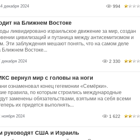
14 декабря 2024
994
одит на Ближнем Востоке
годы ликвидировано израильское движение за мир, создан
овении цивилизаций и путаница между антисемитизмом и
м. Эти заблуждения мешают понять, что на самом деле
 Ближнем Востоке...
 декабря 2024
2 330
КС вернул мир с головы на ноги
ани ознаменовал конец гегемонии «Семёрки».
кие правила, по которым строились международные
удут заменены обязательствами, взятыми на себя всеми
теперь их придется выполнять...
 ноября 2024
1 622
 руководят США и Израиль