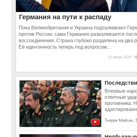
Германия на пути к распаду
Пока Великобритания и Украина подталкивают Гер
против России, сама Германия разваливается посл
воссоединения. Страна глубоко разделена на два 
Её идентичность теперь под вопросом...
12 июня 2026
Последстви
Впервые наро
ответные уда
противника. Н
адаптированны
Тьерри Мейсан, 
Необычные 