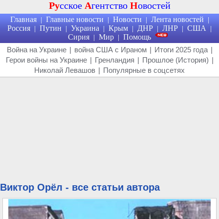
Ру
сское
А
гентство
Н
овостей
Главная
Главные новости
Новости
Лента новостей
|
|
|
|
Россия
Путин
Украина
Крым
ДНР
ЛНР
США
|
|
|
|
|
|
|
Сирия
Мир
Помощь
|
|
Война на Украине
|
война США с Ираном
|
Итоги 2025 года
|
Герои войны на Украине
|
Гренландия
|
Прошлое (История)
|
Николай Левашов
|
Популярные в соцсетях
Виктор Орёл - все статьи автора