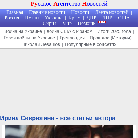
Ру
сское
А
гентство
Н
овостей
Главная
Главные новости
Новости
Лента новостей
|
|
|
|
Россия
Путин
Украина
Крым
ДНР
ЛНР
США
|
|
|
|
|
|
|
Сирия
Мир
Помощь
|
|
Война на Украине
|
война США с Ираном
|
Итоги 2025 года
|
Герои войны на Украине
|
Гренландия
|
Прошлое (История)
|
Николай Левашов
|
Популярные в соцсетях
Ирина Севрюгина - все статьи автора