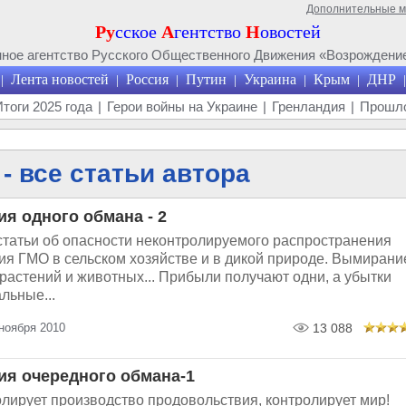
Дополнительные 
Ру
сское
А
гентство
Н
овостей
ое агентство Русского Общественного Движения «Возрождение
Лента новостей
Россия
Путин
Украина
Крым
ДНР
|
|
|
|
|
|
|
Итоги 2025 года
|
Герои войны на Украине
|
Гренландия
|
Прошло
- все статьи автора
ия одного обмана - 2
статьи об опасности неконтролируемого распространения
ия ГМО в сельском хозяйстве и в дикой природе. Вымирани
растений и животных... Прибыли получают одни, а убытки
альные...
ноября 2010
13 088
ия очередного обмана-1
ролирует производство продовольствия, контролирует мир!