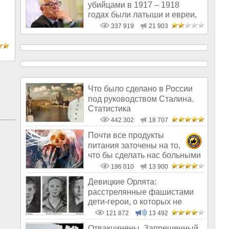
убийцами в 1917 – 1918
годах были латыши и евреи,
а не русс
337 919
21 903
Что было сделано в России
под руководством Сталина.
Статистика
442 302
18 707
Почти все продукты
питания заточены на то,
что бы сделать нас больными
и бесплодным
196 010
13 900
Девицкие Орлята:
расстрелянные фашистами
дети-герои, о которых не
рассказывают в шк
121 872
13 492
Отвакцинены. Запрещенный