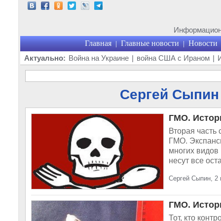
Информационн
Главная
Главные новости
Новости
|
|
Актуально:
Война на Украине
|
война США с Ираном
|
Сергей Сыпин 
ГМО. Истор
Вторая часть 
ГМО. Экспанс
многих видов 
несут все ост
Сергей Сыпин, 2 
ГМО. Истор
Тот, кто конт