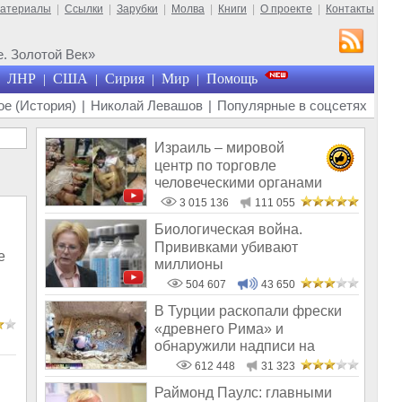
материалы
|
Ссылки
|
Зарубки
|
Молва
|
Книги
|
О проекте
|
Контакты
. Золотой Век»
ЛНР
США
Сирия
Мир
Помощь
|
|
|
|
е (История)
|
Николай Левашов
|
Популярные в соцсетях
Израиль – мировой
центр по торговле
человеческими органами
3 015 136
111 055
Биологическая война.
Прививками убивают
е
миллионы
504 607
43 650
В Турции раскопали фрески
«древнего Рима» и
обнаружили надписи на
Русском!
612 448
31 323
Раймонд Паулс: главными