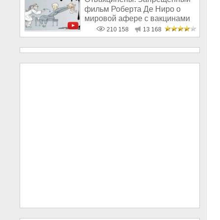
фильм Роберта Де Ниро о
мировой афере с вакцинами
210 158
13 168