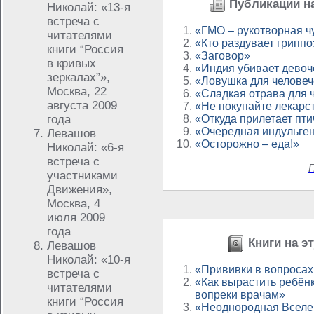
Публикации на
Николай: «13-я
встреча с
«ГМО – рукотворная ч
читателями
«Кто раздувает грипп
книги “Россия
«Заговор»
в кривых
«Индия убивает девоч
зеркалах”»,
«Ловушка для человеч
Москва, 22
«Сладкая отрава для 
августа 2009
«Не покупайте лекарст
года
«Откуда прилетает пти
«Очередная индульге
Левашов
«Осторожно – еда!»
Николай: «6-я
встреча с
П
участниками
Движения»,
Москва, 4
июля 2009
года
Книги на эт
Левашов
Николай: «10-я
«Прививки в вопросах
встреча с
«Как вырастить ребён
читателями
вопреки врачам»
книги “Россия
«Неоднородная Вселе