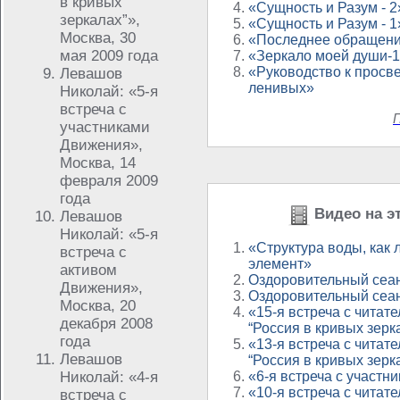
в кривых
«Сущность и Разум - 2
зеркалах”»,
«Сущность и Разум - 1
Москва, 30
«Последнее обращение
мая 2009 года
«Зеркало моей души-
«Руководство к просв
Левашов
ленивых»
Николай: «5-я
встреча с
П
участниками
Движения»,
Москва, 14
февраля 2009
года
Видео на эт
Левашов
Николай: «5-я
«Структура воды, как
встреча с
элемент»
активом
Оздоровительный сеан
Движения»,
Оздоровительный сеан
Москва, 20
«15-я встреча с читат
декабря 2008
“Россия в кривых зерк
года
«13-я встреча с читат
Левашов
“Россия в кривых зерк
Николай: «4-я
«6-я встреча с участ
«10-я встреча с читат
встреча с