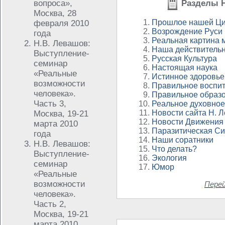
вопроса»,
Разделы Н
Москва, 28
Прошлое нашей Ци
февраля 2010
Возрождение Руси
года
Реальная картина 
Н.В. Левашов:
Наша действительн
Выступление-
Русская Культура
семинар
Настоящая наука
«Реальные
Истинное здоровье
возможности
Правильное воспи
человека».
Правильное образ
Часть 3,
Реальное духовное
Новости сайта Н. 
Москва, 19-21
Новости Движения
марта 2010
Паразитическая С
года
Наши соратники
Н.В. Левашов:
Что делать?
Выступление-
Экология
семинар
Юмор
«Реальные
возможности
Пере
человека».
Часть 2,
Москва, 19-21
марта 2010