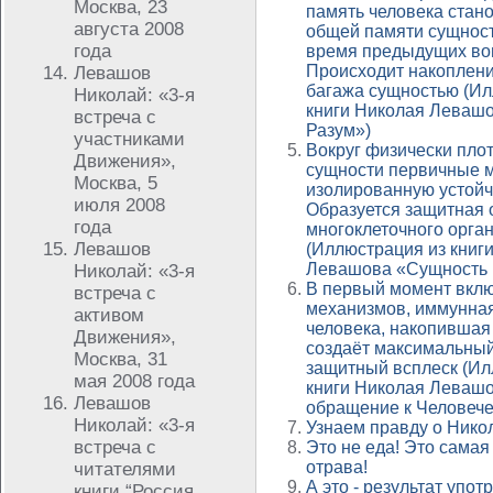
Москва, 23
память человека стан
августа 2008
общей памяти сущност
года
время предыдущих во
Происходит накоплен
Левашов
багажа сущностью (Ил
Николай: «3-я
книги Николая Леваш
встреча с
Разум»)
участниками
Вокруг физически плот
Движения»,
сущности первичные 
Москва, 5
изолированную устойч
июля 2008
Образуется защитная 
года
многоклеточного орга
Левашов
(Иллюстрация из книг
Левашова «Сущность 
Николай: «3-я
В первый момент вкл
встреча с
механизмов, иммунна
активом
человека, накопившая
Движения»,
создаёт максимальны
Москва, 31
защитный всплеск (Ил
мая 2008 года
книги Николая Леваш
Левашов
обращение к Человече
Николай: «3-я
Узнаем правду о Ник
встреча с
Это не еда! Это сама
отрава!
читателями
А это - результат упо
книги “Россия