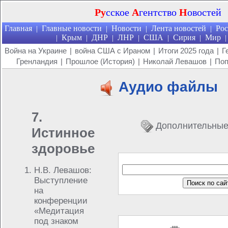
Ру
сское
А
гентство
Н
овостей
Главная
Главные новости
Новости
Лента новостей
Рос
|
|
|
|
Крым
ДНР
ЛНР
США
Сирия
Мир
|
|
|
|
|
|
|
Война на Украине
|
война США с Ираном
|
Итоги 2025 года
|
Г
Гренландия
|
Прошлое (История)
|
Николай Левашов
|
Поп
Аудио файлы
7.
Дополнительные
Истинное
здоровье
Н.В. Левашов:
Выступление
на
конференции
«Медитация
под знаком