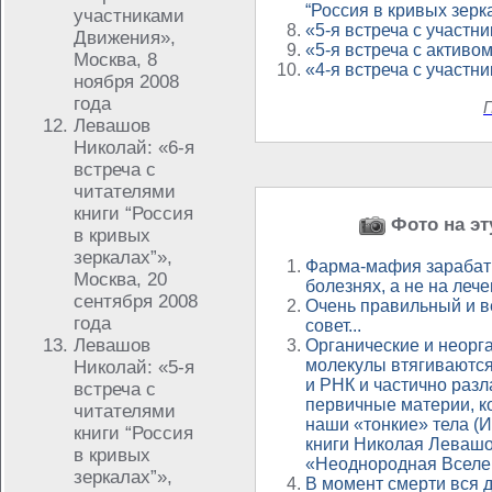
“Россия в кривых зерк
участниками
«5-я встреча с участ
Движения»,
«5-я встреча с актив
Москва, 8
«4-я встреча с участ
ноября 2008
года
П
Левашов
Николай: «6-я
встреча с
читателями
книги “Россия
Фото на эт
в кривых
зеркалах”»,
Фарма-мафия зарабат
Москва, 20
болезнях, а не на лече
сентября 2008
Очень правильный и в
года
совет...
Левашов
Органические и неорг
молекулы втягиваютс
Николай: «5-я
и РНК и частично разл
встреча с
первичные материи, 
читателями
наши «тонкие» тела (
книги “Россия
книги Николая Леваш
в кривых
«Неоднородная Вселе
зеркалах”»,
В момент смерти вся 