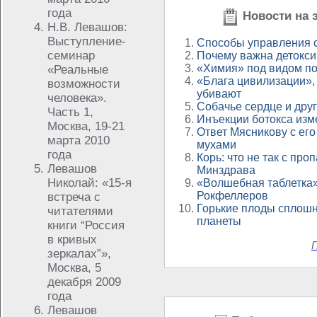
года
Новости на э
Н.В. Левашов:
Выступление-
Способы управления 
семинар
Почему важна детокси
«Химия» под видом по
«Реальные
«Блага цивилизации»,
возможности
убивают
человека».
Собачье сердце и дру
Часть 1,
Инъекции ботокса изм
Москва, 19-21
Ответ Мясникову с ег
марта 2010
мухами
года
Корь: что не так с про
Левашов
Минздрава
Николай: «15-я
«Волшебная таблетка»
Рокфеллеров
встреча с
Горькие плоды сплошн
читателями
планеты
книги “Россия
в кривых
П
зеркалах”»,
Москва, 5
декабря 2009
года
Левашов