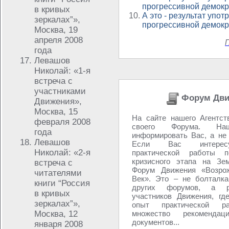
прогрессивной демокра
в кривых
А это - результат упо
зеркалах”»,
прогрессивной демокра
Москва, 19
апреля 2008
П
года
Левашов
Николай: «1-я
встреча с
участниками
Форум Дви
Движения»,
Москва, 15
На сайте нашего Агентст
февраля 2008
своего Форума. 
года
информировать Вас, а не
Левашов
Если Вас интерес
Николай: «2-я
практической работы 
кризисного этапа на Зе
встреча с
Форум Движения «Возрож
читателями
Век». Это – не болталка
книги “Россия
других форумов, а р
в кривых
участников Движения, гд
зеркалах”»,
опыт практической ра
Москва, 12
множество рекоменда
документов...
января 2008