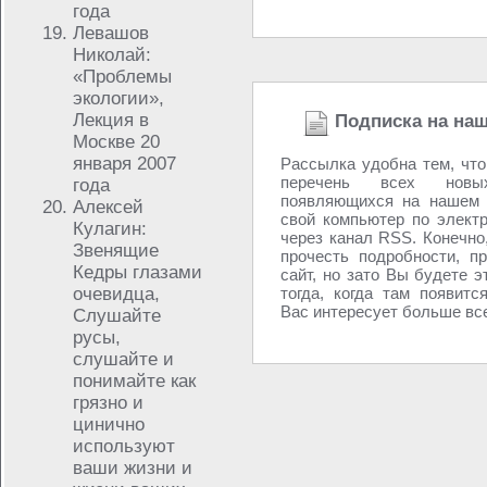
года
Левашов
Николай:
«Проблемы
экологии»,
Лекция в
Подписка на на
Москве 20
января 2007
Рассылка удобна тем, чт
перечень всех новых
года
появляющихся на нашем 
Алексей
свой компьютер по элект
Кулагин:
через канал RSS. Конечно,
Звенящие
прочесть подробности, п
Кедры глазами
сайт, но зато Вы будете э
очевидца,
тогда, когда там появитс
Вас интересует больше всег
Слушайте
русы,
слушайте и
понимайте как
грязно и
цинично
используют
ваши жизни и