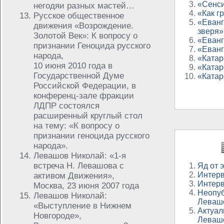
«Сенси
негодяи разных мастей…
«Как г
Русское общественное
«Еванг
движения «Возрождение.
зверя»
Золотой Век»: К вопросу о
«Еванг
признании Геноцида русского
«Еванг
народа,
«Катар
10 июня 2010 года в
«Катар
Государственной Думе
«Катар
Российской Федерации, в
конференц-зале фракции
ЛДПР состоялся
расширенный круглый стол
на тему: «К вопросу о
признании геноцида русского
народа».
Левашов Николай: «1-я
встреча Н. Левашова с
Яд от 
Интерв
активом Движения»,
Интерв
Москва, 23 июня 2007 года
Неопуб
Левашов Николай:
Леваш
«Выступление в Нижнем
Актуал
Новгороде»,
Леваш