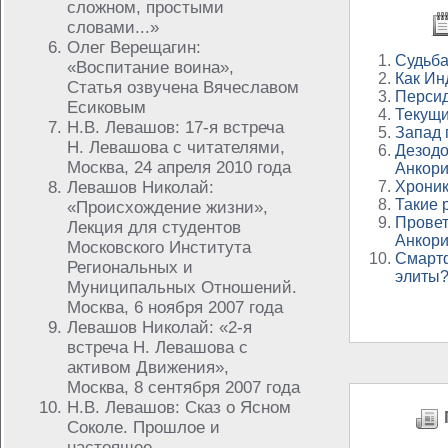
сложном, простыми
словами...»
Олег Верещагин:
Судьба
«Воспитание воина»,
Как Ин
Статья озвучена Вячеславом
Персид
Есиковым
Текущи
Н.В. Левашов: 17-я встреча
Запад 
Н. Левашова с читателями,
Дезодо
Москва, 24 апреля 2010 года
Анкор
Левашов Николай:
Хроник
Такие 
«Происхождение жизни»,
Провет
Лекция для студентов
Анкор
Московского Института
Смартф
Региональных и
элиты
Муниципальных Отношений.
Москва, 6 ноября 2007 года
Левашов Николай: «2-я
встреча Н. Левашова с
активом Движения»,
Москва, 8 сентября 2007 года
Н.В. Левашов: Сказ о Ясном
Соколе. Прошлое и
настоящее,