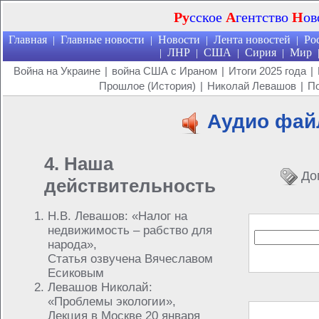
Ру
сское
А
гентство
Н
ов
Главная
Главные новости
Новости
Лента новостей
Ро
|
|
|
|
ЛНР
США
Сирия
Мир
|
|
|
|
Война на Украине
|
война США с Ираном
|
Итоги 2025 года
|
Прошлое (История)
|
Николай Левашов
|
По
Аудио фа
4. Наша
До
действительность
Н.В. Левашов: «Налог на
недвижимость – рабство для
народа»,
Статья озвучена Вячеславом
Есиковым
Левашов Николай:
«Проблемы экологии»,
Лекция в Москве 20 января