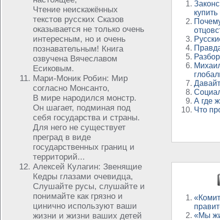
Законс
Чтение неискажённых
купить
текстов русских Сказов
Почему
оказывается не только очень
отцовс
интересным, но и очень
Русски
Правда
познавательным! Книга
Разбор
озвучена Вячеславом
Михаил
Есиковым.
глобал
Мари-Моник Робин: Мир
Давайт
согласно Монсанто,
Социал
В мире народился монстр.
А где 
Он шагает, подминая под
Что пр
себя государства и страны.
Для него не существует
преград в виде
государственных границ и
территорий...
Алексей Кулагин: Звенящие
Кедры глазами очевидца,
Слушайте русы, слушайте и
понимайте как грязно и
«Комит
цинично используют ваши
правит
жизни и жизни ваших детей
«Мы жи