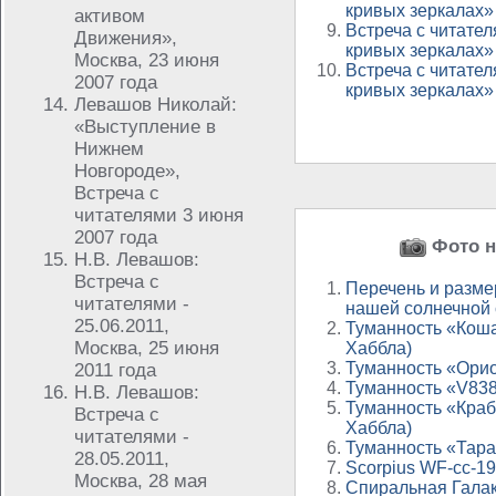
кривых зеркалах»
активом
Встреча с читател
Движения»,
кривых зеркалах»
Москва, 23 июня
Встреча с читател
2007 года
кривых зеркалах»
Левашов Николай:
«Выступление в
Нижнем
Новгороде»,
Встреча с
читателями 3 июня
2007 года
Фото н
Н.В. Левашов:
Встреча с
Перечень и разме
читателями -
нашей солнечной
25.06.2011,
Туманность «Коша
Москва, 25 июня
Хаббла)
Туманность «Орио
2011 года
Туманность «V838
Н.В. Левашов:
Туманность «Краб
Встреча с
Хаббла)
читателями -
Туманность «Тара
28.05.2011,
Scorpius WF-cc-1
Москва, 28 мая
Спиральная Галак