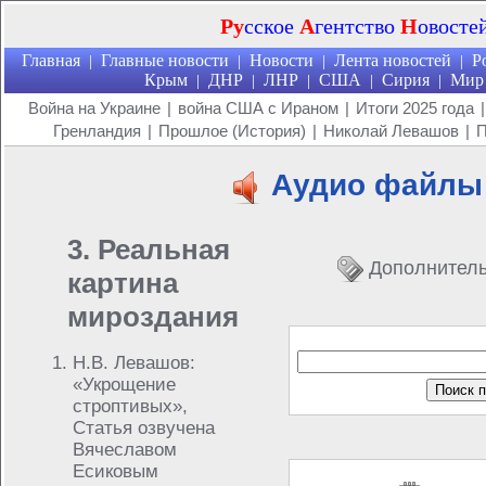
Ру
сское
А
гентство
Н
овосте
Главная
Главные новости
Новости
Лента новостей
Р
|
|
|
|
Крым
ДНР
ЛНР
США
Сирия
Мир
|
|
|
|
|
Война на Украине
|
война США с Ираном
|
Итоги 2025 года
|
Гренландия
|
Прошлое (История)
|
Николай Левашов
|
П
Аудио файлы
3. Реальная
Дополнител
картина
мироздания
Н.В. Левашов:
«Укрощение
строптивых»,
Статья озвучена
Вячеславом
Есиковым