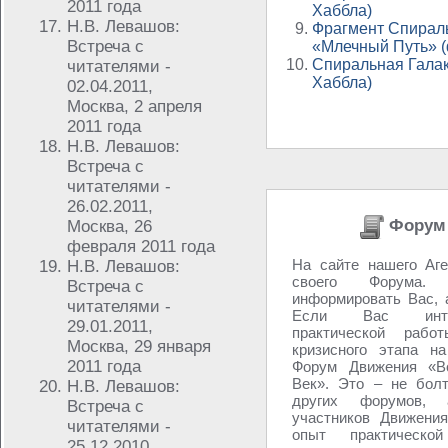
2011 года
Хаббла)
Н.В. Левашов:
Фрагмент Спираль
Встреча с
«Млечный Путь» (
Спиральная Галак
читателями -
Хаббла)
02.04.2011,
Москва, 2 апреля
2011 года
Н.В. Левашов:
Встреча с
читателями -
26.02.2011,
Форум 
Москва, 26
февраля 2011 года
На сайте нашего Аге
Н.В. Левашов:
своего Форума
Встреча с
информировать Вас, 
читателями -
Если Вас инте
29.01.2011,
практической рабо
Москва, 29 января
кризисного этапа н
2011 года
Форум Движения «Во
Век». Это – не болт
Н.В. Левашов:
других форумов,
Встреча с
участников Движения
читателями -
опыт практическо
25.12.2010,