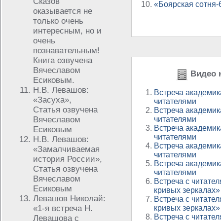
Сказов
«Боярская сотня-
оказывается не
только очень
интересным, но и
очень
познавательным!
Книга озвучена
Вячеславом
Видео н
Есиковым.
Н.В. Левашов:
Встреча академик
«Засуха»,
читателями
Статья озвучена
Встреча академик
Вячеславом
читателями
Встреча академик
Есиковым
читателями
Н.В. Левашов:
Встреча академик
«Замалчиваемая
читателями
история России»,
Встреча академик
Статья озвучена
читателями
Вячеславом
Встреча с читател
Есиковым
кривых зеркалах»
Левашов Николай:
Встреча с читател
«1-я встреча Н.
кривых зеркалах»
Встреча с читател
Левашова с