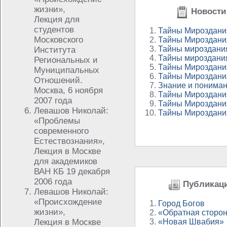
жизни»,
Новости 
Лекция для
студентов
Тайны Мироздания
Московского
Тайны Мироздания
Тайны мироздания
Института
Тайны мироздания
Региональных и
Тайны Мироздания
Муниципальных
Тайны Мироздания
Отношений.
Знание и пониман
Москва, 6 ноября
Тайны Мироздания
2007 года
Тайны Мироздания
Левашов Николай:
Тайны Мироздания
«Проблемы
современного
Естествознания»,
Лекция в Москве
для академиков
ВАН КБ 19 декабря
2006 года
Публикаци
Левашов Николай:
«Происхождение
Город Богов
жизни»,
«Обратная сторо
Лекция в Москве
«Новая Швабия»