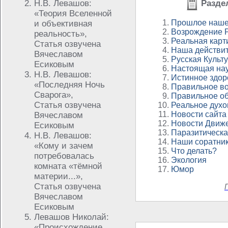
Н.В. Левашов:
Разде
«Теория Вселенной
Прошлое наше
и объективная
Возрождение 
реальность»,
Реальная карт
Статья озвучена
Наша действит
Вячеславом
Русская Культ
Есиковым
Настоящая на
Н.В. Левашов:
Истинное здор
«Последняя Ночь
Правильное в
Сварога»,
Правильное о
Статья озвучена
Реальное духо
Новости сайта
Вячеславом
Новости Движ
Есиковым
Паразитическ
Н.В. Левашов:
Наши соратни
«Кому и зачем
Что делать?
потребовалась
Экология
комната «тёмной
Юмор
материи...»,
Статья озвучена
Вячеславом
Есиковым
Левашов Николай:
«Происхождение