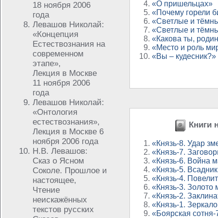
«О пришельцах»
18 ноября 2006
«Почему горели б
года
«Светлые и тёмн
Левашов Николай:
«Светлые и тёмн
«Концепция
«Какова ты, роди
Естествознания на
«Место и роль мир
современном
«Вы – кудесник?»
этапе»,
Лекция в Москве
11 ноября 2006
года
Левашов Николай:
«Онтология
естествознания»,
Книги н
Лекция в Москве 6
ноября 2006 года
«Князь-8. Удар зм
Н.В. Левашов:
«Князь-7. Загово
Сказ о Ясном
«Князь-6. Война 
«Князь-5. Всадник
Соколе. Прошлое и
«Князь-4. Повели
настоящее,
«Князь-3. Золото
Чтение
«Князь-2. Заклина
неискажённых
«Князь-1. Зеркал
текстов русских
«Боярская сотня-