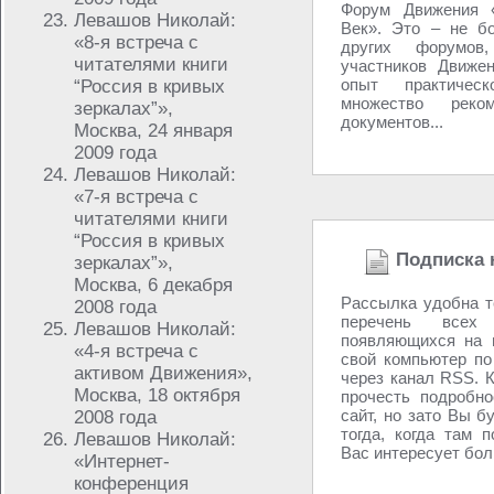
Форум Движения «
Левашов Николай:
Век». Это – не бо
«8-я встреча с
других форумо
читателями книги
участников Движен
опыт практичес
“Россия в кривых
множество рек
зеркалах”»,
документов...
Москва, 24 января
2009 года
Левашов Николай:
«7-я встреча с
читателями книги
“Россия в кривых
Подписка 
зеркалах”»,
Москва, 6 декабря
Рассылка удобна т
2008 года
перечень всех
Левашов Николай:
появляющихся на 
«4-я встреча с
свой компьютер по
активом Движения»,
через канал RSS. К
Москва, 18 октября
прочесть подробно
сайт, но зато Вы б
2008 года
тогда, когда там 
Левашов Николай:
Вас интересует боль
«Интернет-
конференция