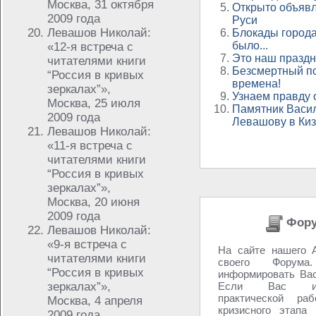
Москва, 31 октября
Открыто объявл
2009 года
Руси
Левашов Николай:
Блокады города
было...
«12-я встреча с
Это наш праздн
читателями книги
Безсмертный по
“Россия в кривых
времена!
зеркалах”»,
Узнаем правду
Москва, 25 июля
Памятник Васи
2009 года
Левашову в Ки
Левашов Николай:
«11-я встреча с
читателями книги
“Россия в кривых
зеркалах”»,
Москва, 20 июня
2009 года
Фору
Левашов Николай:
«9-я встреча с
На сайте нашего А
читателями книги
своего Фору
“Россия в кривых
информировать Вас
зеркалах”»,
Если Вас инт
практической ра
Москва, 4 апреля
кризисного этапа
2009 года