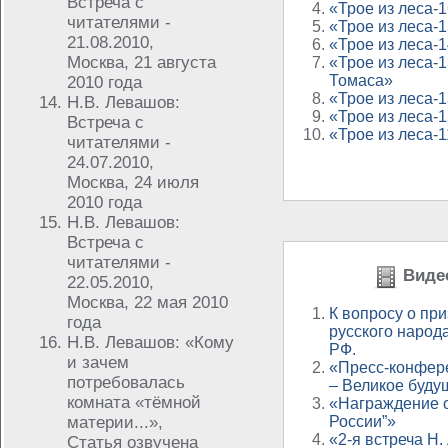
Встреча с
«Трое из леса-1
читателями -
«Трое из леса-1
21.08.2010,
«Трое из леса-
Москва, 21 августа
«Трое из леса-
Томаса»
2010 года
«Трое из леса-
Н.В. Левашов:
«Трое из леса-
Встреча с
«Трое из леса-
читателями -
24.07.2010,
Москва, 24 июля
2010 года
Н.В. Левашов:
Встреча с
читателями -
Видео
22.05.2010,
Москва, 22 мая 2010
К вопросу о пр
года
русского народа
Н.В. Левашов: «Кому
РФ.
и зачем
«Пресс-конфер
потребовалась
– Великое буду
комната «тёмной
«Награждение о
материи...»,
России”»
«2-я встреча Н
Статья озвучена