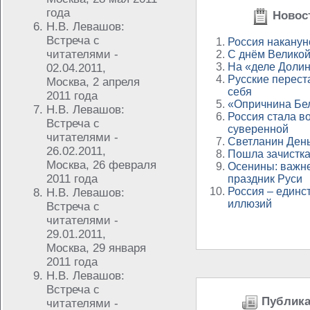
года
Новост
Н.В. Левашов:
Встреча с
Россия наканун
читателями -
С днём Велико
На «деле Долин
02.04.2011,
Русские перест
Москва, 2 апреля
себя
2011 года
«Опричнина Бел
Н.В. Левашов:
Россия стала в
Встреча с
суверенной
читателями -
Светланин Ден
26.02.2011,
Пошла зачистка
Москва, 26 февраля
Осенины: важн
2011 года
праздник Руси
Россия – единс
Н.В. Левашов:
иллюзий
Встреча с
читателями -
29.01.2011,
Москва, 29 января
2011 года
Н.В. Левашов:
Встреча с
Публикац
читателями -