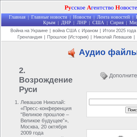
Ру
сское
А
гентство
Н
овост
Главная
Главные новости
Новости
Лента новостей
|
|
|
|
Крым
ДНР
ЛНР
США
Сирия
Ми
|
|
|
|
|
Война на Украине
|
война США с Ираном
|
Итоги 2025 года
Гренландия
|
Прошлое (История)
|
Николай Левашов
|
Аудио файл
2.
Дополните
Возрождение
Руси
Левашов Николай:
«Пресс-конференция
“Великое прошлое –
Великое будущее”»,
Москва, 20 октября
2009 года