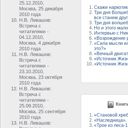
25.12.2010,
Скажи наркотик
Москва, 25 декабря
Три дня Волшеб
2010 года
все станем др
Н.В. Левашов:
Три дня волше
Встреча с
Но и этого мало
читателями -
Интервью с Ни
04.12.2010,
«Возрождение 
Москва, 4 декабря
«Сила мысли ил
2010 года
это?»
«Вечный двигат
Н.В. Левашов:
«Источник Жиз
Встреча с
«Источник Жиз
читателями -
23.10.2010,
Москва, 23 октября
2010 года
Н.В. Левашов:
Встреча с
читателями -
Книги
25.09.2010,
Москва, 25 сентября
«Становой хре
2010 года
«Наследница».
Н.В. Левашов:
«Трое из леса-