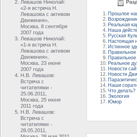
Левашов Николай:
Разд
«2-я встреча Н.
Прошлое на
Левашова с активом
Возрождени
Движения»,
Реальная ка
Москва, 8 сентября
Наша действ
2007 года
Русская Кул
Левашов Николай:
Настоящая 
«1-я встреча Н.
Истинное зд
Левашова с активом
Правильное
Движения»,
Правильное
Москва, 23 июня
Реальное ду
Новости сай
2007 года
Новости Дв
Н.В. Левашов:
Паразитичес
Встреча с
Наши сорат
читателями -
Что делать?
25.06.2011,
Экология
Москва, 25 июня
Юмор
2011 года
Н.В. Левашов:
Встреча с
читателями -
28.05.2011,
Москва, 28 мая 2011