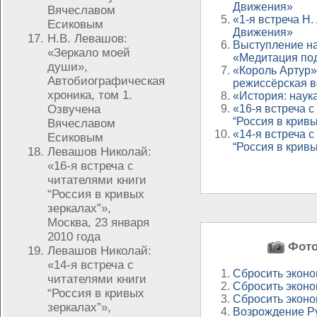
Движения»
Вячеславом
«1-я встреча Н
Есиковым
Движения»
Н.В. Левашов:
Выступление н
«Зеркало моей
«Медитация под
души»,
«Король Артур» 
Автобиографическая
режиссёрская 
хроника, том 1.
«История: наук
Озвучена
«16-я встреча с
“Россия в кривы
Вячеславом
«14-я встреча с
Есиковым
“Россия в кривы
Левашов Николай:
«16-я встреча с
читателями книги
“Россия в кривых
зеркалах”»,
Москва, 23 января
2010 года
Фото 
Левашов Николай:
«14-я встреча с
Сбросить эконо
читателями книги
Сбросить эконо
“Россия в кривых
Сбросить эконо
зеркалах”»,
Возрождение Ру