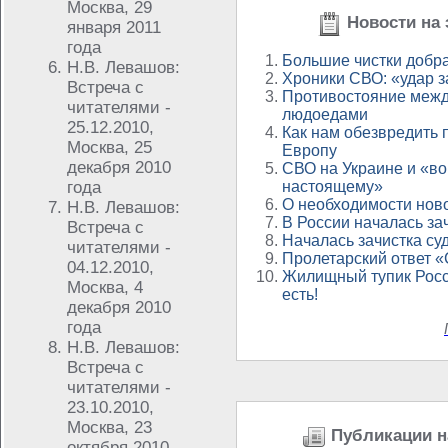
Москва, 29
Новости на 
января 2011
года
Большие чистки добра
Н.В. Левашов:
Хроники СВО: «удар з
Встреча с
Противостояние межд
читателями -
людоедами
25.12.2010,
Как нам обезвредить 
Москва, 25
Европу
декабря 2010
СВО на Украине и «во
года
настоящему»
О необходимости нов
Н.В. Левашов:
В России началась за
Встреча с
Началась зачистка су
читателями -
Пролетарский ответ «
04.12.2010,
Жилищный тупик Росс
Москва, 4
есть!
декабря 2010
года
Н.В. Левашов:
Встреча с
читателями -
23.10.2010,
Москва, 23
Публикации на
октября 2010