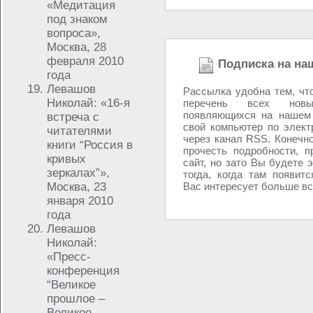
«Медитация
под знаком
вопроса»,
Москва, 28
февраля 2010
Подписка на на
года
Левашов
Рассылка удобна тем, чт
Николай: «16-я
перечень всех новы
появляющихся на нашем 
встреча с
свой компьютер по элект
читателями
через канал RSS. Конечно
книги “Россия в
прочесть подробности, п
кривых
сайт, но зато Вы будете 
зеркалах”»,
тогда, когда там появитс
Москва, 23
Вас интересует больше все
января 2010
года
Левашов
Николай:
«Пресс-
конференция
“Великое
прошлое –
Великое