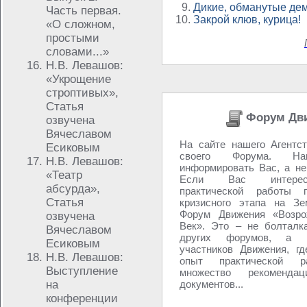
Дикие, обманутые де
Часть первая.
Закрой клюв, курица!
«О сложном,
простыми
словами...»
Н.В. Левашов:
«Укрощение
строптивых»,
Статья
Форум Дв
озвучена
Вячеславом
На сайте нашего Агентс
Есиковым
своего Форума. 
Н.В. Левашов:
информировать Вас, а не
«Театр
Если Вас интерес
абсурда»,
практической работы 
Статья
кризисного этапа на Зе
Форум Движения «Возро
озвучена
Век». Это – не болталк
Вячеславом
других форумов, а 
Есиковым
участников Движения, г
Н.В. Левашов:
опыт практической р
Выступление
множество рекоменд
на
документов...
конференции