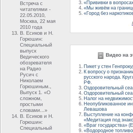
«Прививки в вопросах
Встреча с
«Мы живём на границ
читателями -
«Город без наркотико
22.05.2010,
Москва, 22 мая
2010 года
В. Есиков и Н.
Горюшин:
Специальный
выпуск
Видео на э
Ведического
обозревателя
Пикет у стен Генпрок
на Радио
К вопросу о признани
Русич с
русского народа. Круг
Николаем
РФ.
Горюшиным.,
Оздоровительный сеа
Выпуск 1. «О
Оздоровительный сеа
сложном,
Налог на недвижимос
Неопубликованное ин
простыми
Левашова
словами...»
Выступление на конф
В. Есиков и Н.
«Медитация под знак
Горюшин:
«Враг государства» (E
Специальный
«Водородное топлив