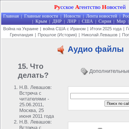
Ру
сское
А
гентство
Н
овостей
Главная
Главные новости
Новости
Лента новостей
Ро
|
|
|
|
Крым
ДНР
ЛНР
США
Сирия
Мир
|
|
|
|
|
|
|
Война на Украине
|
война США с Ираном
|
Итоги 2025 года
|
Г
Гренландия
|
Прошлое (История)
|
Николай Левашов
|
Поп
Аудио файлы
15. Что
Дополнительны
делать?
Н.В. Левашов:
Встреча с
читателями -
25.06.2011,
Москва, 25
июня 2011 года
Н.В. Левашов:
Встреча с