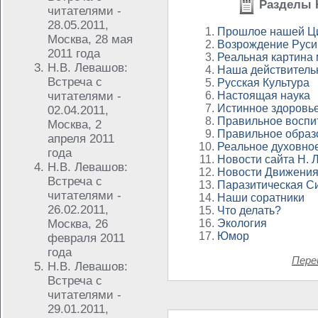
Разделы 
читателями -
28.05.2011,
Прошлое нашей Ц
Москва, 28 мая
Возрождение Руси
2011 года
Реальная картина
Н.В. Левашов:
Наша действитель
Встреча с
Русская Культура
читателями -
Настоящая наука
Истинное здоровь
02.04.2011,
Правильное воспи
Москва, 2
Правильное образ
апреля 2011
Реальное духовно
года
Новости сайта Н.
Н.В. Левашов:
Новости Движени
Встреча с
Паразитическая С
читателями -
Наши соратники
26.02.2011,
Что делать?
Москва, 26
Экология
Юмор
февраля 2011
года
Пере
Н.В. Левашов:
Встреча с
читателями -
29.01.2011,