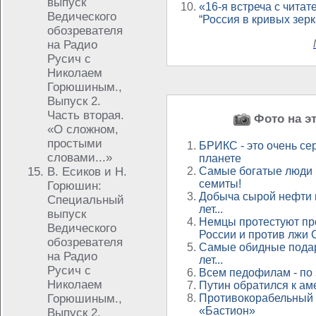
выпуск
«16-я встреча с читат
Ведического
“Россия в кривых зер
обозревателя
на Радио
Русич с
Николаем
Горюшиным.,
Выпуск 2.
Часть вторая.
Фото на эт
«О сложном,
простыми
БРИКС - это очень се
словами...»
планете
В. Есиков и Н.
Самые богатые люди Р
семиты!
Горюшин:
Добыча сырой нефти н
Специальный
лет...
выпуск
Немцы протестуют пр
Ведического
России и против лжи
обозревателя
Самые обидные подар
на Радио
лет...
Русич с
Всем педофилам - по 
Николаем
Путин обратился к ам
Горюшиным.,
Противокорабельный 
«Бастион»
Выпуск 2.