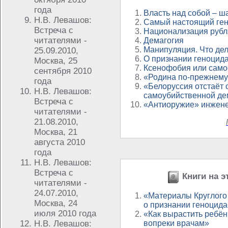
года
Власть над собой – ш
Н.В. Левашов:
Самый настоящий ген
Встреча с
Национализация рубл
читателями -
Демагогия
Манипуляция. Что де
25.09.2010,
О признании геноцида
Москва, 25
Ксенофобия или сам
сентября 2010
«Родина по-прежнему
года
«Белоруссия отстаёт 
Н.В. Левашов:
самоубийственной де
Встреча с
«Антиоружие» инжен
читателями -
21.08.2010,
Москва, 21
августа 2010
года
Н.В. Левашов:
Встреча с
Книги на э
читателями -
24.07.2010,
«Материалы Круглого 
Москва, 24
о признании геноцида
июля 2010 года
«Как вырастить ребё
Н.В. Левашов:
вопреки врачам»