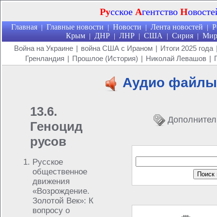
Ру
сское
А
гентство
Н
овосте
Главная
Главные новости
Новости
Лента новостей
Р
|
|
|
|
Крым
ДНР
ЛНР
США
Сирия
Ми
|
|
|
|
|
Война на Украине
|
война США с Ираном
|
Итоги 2025 года
Гренландия
|
Прошлое (История)
|
Николай Левашов
|
Аудио файлы
13.6.
Дополнител
Геноцид
русов
Русское
общественное
движения
«Возрождение.
Золотой Век»: К
вопросу о