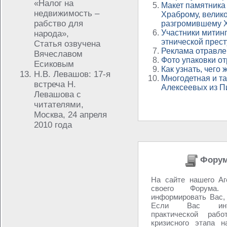
«Налог на
Макет памятника
недвижимость –
Храброму, велико
рабство для
разгромившему 
Участники митинг
народа»,
этнической прес
Статья озвучена
Реклама отравле
Вячеславом
Фото упаковки о
Есиковым
Как узнать, чего 
Н.В. Левашов: 17-я
Многодетная и т
встреча Н.
Алексеевых из Пи
Левашова с
читателями,
Москва, 24 апреля
2010 года
Форум
На сайте нашего Аг
своего Форум
информировать Вас,
Если Вас инте
практической раб
кризисного этапа 