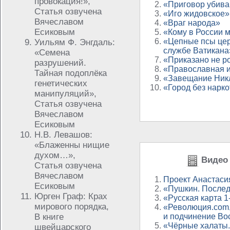
провокация!»,
«Приговор убив
Статья озвучена
«Иго жидовское»
Вячеславом
«Враг народа»
Есиковым
«Кому в России 
«Цепные псы цер
Уильям Ф. Энгдаль:
службе Ватикана
«Семена
«Приказано не р
разрушений.
«Православная и
Тайная подоплёка
«Завещание Ник
генетических
«Город без нарк
манипуляций»,
Статья озвучена
Вячеславом
Есиковым
Н.В. Левашов:
«Блаженны нищие
духом…»,
Видео 
Статья озвучена
Вячеславом
Проект Анастаси
Есиковым
«Пушкин. Послед
Юрген Граф: Крах
«Русская карта 1
мирового порядка,
«Революция.com,
В книге
и подчинение Во
«Чёрные халаты.
швейцарского