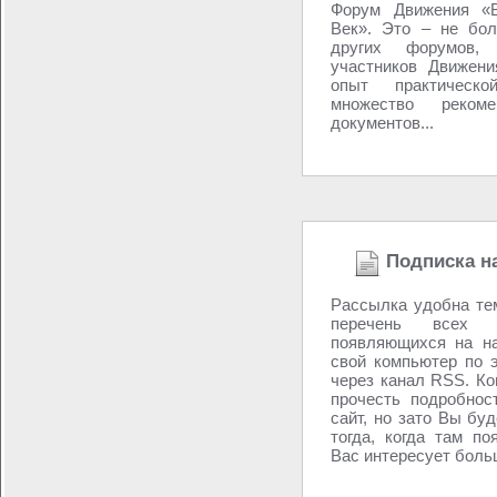
Форум Движения «В
Век». Это – не бол
других форумов,
участников Движени
опыт практическо
множество реком
документов...
Подписка н
Рассылка удобна те
перечень всех н
появляющихся на н
свой компьютер по 
через канал RSS. Ко
прочесть подробнос
сайт, но зато Вы бу
тогда, когда там по
Вас интересует больш