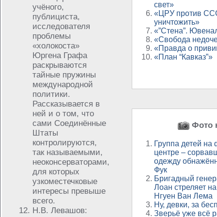
свет»
учёного,
«ЦРУ против ССС
публициста,
уничтожить»
исследователя
«”Стена”. Ювена
проблемы
«Свобода недоч
«холокоста»
«Правда о приви
Юргена Графа
«План “Кавказ”»
раскрываются
тайные пружины
международной
политики.
Рассказывается в
ней и о том, что
сами Соединённые
Фото н
Штаты
контролируются,
Группа детей на 
так называемыми,
центре – сорвав
одежду обнажённ
неоконсерваторами,
Фук
для которых
Бригадный генер
узкоместечковые
Лоан стреляет на
интересы превыше
Нгуен Ван Лема
всего.
Ну, девки, за бес
Н.В. Левашов:
Зверьё уже всё р