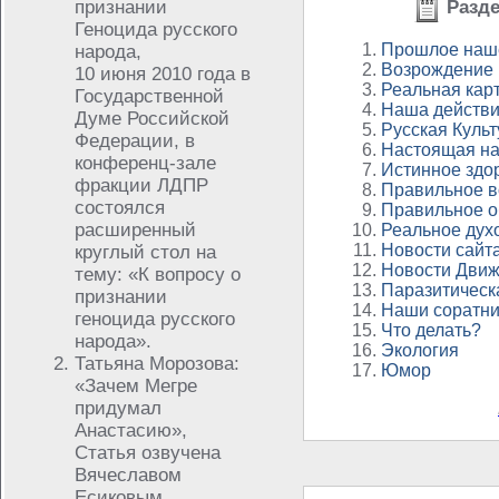
признании
Разде
Геноцида русского
Прошлое наш
народа,
Возрождение 
10 июня 2010 года в
Реальная кар
Государственной
Наша действи
Думе Российской
Русская Культ
Федерации, в
Настоящая на
конференц-зале
Истинное здо
фракции ЛДПР
Правильное в
состоялся
Правильное о
расширенный
Реальное дух
Новости сайт
круглый стол на
Новости Дви
тему: «К вопросу о
Паразитическ
признании
Наши соратни
геноцида русского
Что делать?
народа».
Экология
Татьяна Морозова:
Юмор
«Зачем Мегре
придумал
Анастасию»,
Статья озвучена
Вячеславом
Есиковым