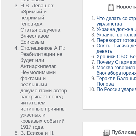
Н.В. Левашов:
Новости
«Зримый и
незримый
Что делать со с
геноцид»,
украинства
Украина должна 
Статья озвучена
Украинство голов
Вячеславом
Переворот готови
Есиковым
Опять. Тысяча де
Столешников А.П.:
девять
Реабилитации не
Хроники СВО: Бе
будет или
Почему Стармера
Антиархипелаг,
Москва говорила
Неумолимыми
биолаборатория
фактами и
Теракт в Балаши
Попова
реальными
По России удари
документами автор
раскрывает перед
читателем
истинные причины
ужасных и
кровавых событий
1917 года.
Публикаци
В. Есиков и Н.