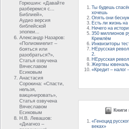
Горюшин: «Давайте
Ты будешь спасён
разберемся с...
хочешь
Библией»,
Опять они бесн
Аудио версия
Есть ли жизнь н
библейской
Нечего на истор
эпопеи...
350 миллионов р
Александр Назаров:
Кремлём
«Полиомиелит –
Инквизиторы тес
бояться или
НЕрусская револ
2.
разобраться?»,
НЕрусская револ
Статья озвучена
Жертвы ювеналь
Вячеславом
«Кредит – налог 
Есиковым
Анастасия
Сорокина: «Спасти,
нельзя,
вакцинировать»,
Статья озвучена
Вячеславом
Книги 
Есиковым
Н.В. Левашов:
«Геноцид русског
«Диагноз –
веках»