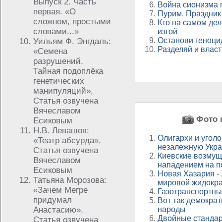
Выпуск 2. Часть
Война сионизма 
первая. «О
Пурим. Праздник 
сложном, простыми
Кто на самом дел
словами...»
изгой
Останови геноци
Уильям Ф. Энгдаль:
Разделяй и влас
«Семена
разрушений.
Тайная подоплёка
генетических
манипуляций»,
Статья озвучена
Вячеславом
Фото н
Есиковым
Н.В. Левашов:
Олигархи и уголо
«Театр абсурда»,
незалежную Укра
Статья озвучена
Киевские возму
Вячеславом
нападением на п
Есиковым
Новая Хазария -
Татьяна Морозова:
мировой жидокр
«Зачем Мегре
Газотранспортны
придумал
Вот так демократ
Анастасию»,
народы
Двойные стандар
Статья озвучена