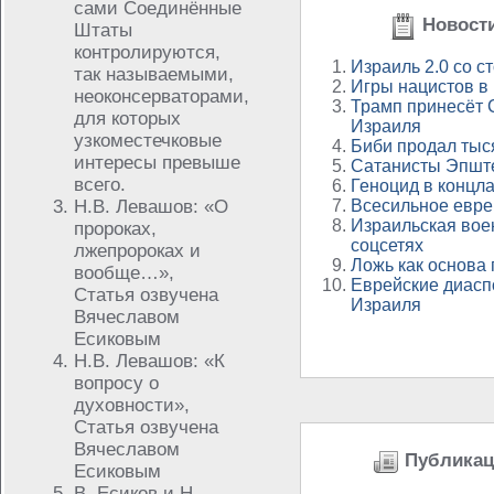
сами Соединённые
Новости
Штаты
контролируются,
Израиль 2.0 со с
так называемыми,
Игры нацистов в
неоконсерваторами,
Трамп принесёт 
для которых
Израиля
узкоместечковые
Биби продал тыс
интересы превыше
Сатанисты Эпште
всего.
Геноцид в концла
Н.В. Левашов: «О
Всесильное евре
Израильская вое
пророках,
соцсетях
лжепророках и
Ложь как основа
вообще…»,
Еврейские диасп
Статья озвучена
Израиля
Вячеславом
Есиковым
Н.В. Левашов: «К
вопросу о
духовности»,
Статья озвучена
Вячеславом
Публикаци
Есиковым
В. Есиков и Н.