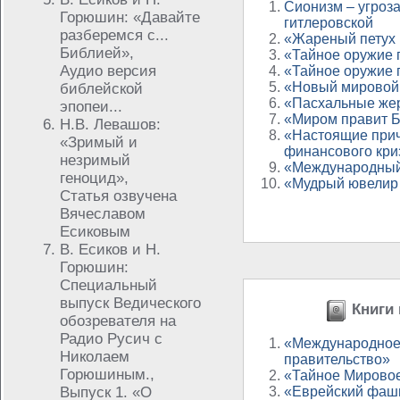
Сионизм – угроз
Горюшин: «Давайте
гитлеровской
разберемся с...
«Жареный петух 
Библией»,
«Тайное оружие п
Аудио версия
«Тайное оружие п
«Новый мировой
библейской
«Пасхальные же
эпопеи...
«Миром правит 
Н.В. Левашов:
«Настоящие при
«Зримый и
финансового кри
незримый
«Международный
геноцид»,
«Мудрый ювелир и
Статья озвучена
Вячеславом
Есиковым
В. Есиков и Н.
Горюшин:
Специальный
выпуск Ведического
Книги 
обозревателя на
Радио Русич с
«Международное
Николаем
правительство»
Горюшиным.,
«Тайное Мировое
Выпуск 1. «О
«Еврейский фаши