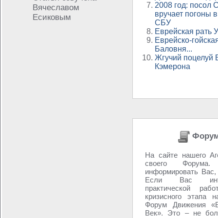
2008 год: посол
Вячеславом
вручает погоны 
Есиковым
СБУ
Еврейская рать 
Еврейско-гойска
Баловня...
Жгучий поцелуй 
Кэмерона
Форум
На сайте нашего Аг
своего Форум
информировать Вас,
Если Вас инте
практической раб
кризисного этапа 
Форум Движения «В
Век». Это – не бол