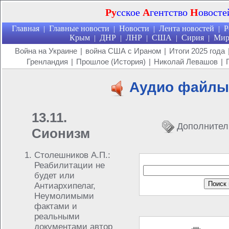
Ру
сское
А
гентство
Н
овосте
Главная
Главные новости
Новости
Лента новостей
Р
|
|
|
|
Крым
ДНР
ЛНР
США
Сирия
Ми
|
|
|
|
|
Война на Украине
|
война США с Ираном
|
Итоги 2025 года
Гренландия
|
Прошлое (История)
|
Николай Левашов
|
Аудио файлы
13.11.
Дополнител
Сионизм
Столешников А.П.:
Реабилитации не
будет или
Антиархипелаг,
Неумолимыми
фактами и
реальными
документами автор