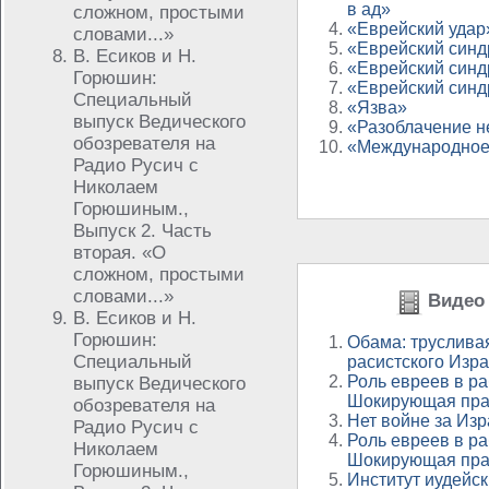
в ад»
сложном, простыми
«Еврейский удар
словами...»
«Еврейский синд
В. Есиков и Н.
«Еврейский синд
Горюшин:
«Еврейский синд
Специальный
«Язва»
выпуск Ведического
«Разоблачение 
обозревателя на
«Международное
Радио Русич с
Николаем
Горюшиным.,
Выпуск 2. Часть
вторая. «О
сложном, простыми
словами...»
Видео 
В. Есиков и Н.
Горюшин:
Обама: труслива
Специальный
расистского Изр
Роль евреев в ра
выпуск Ведического
Шокирующая прав
обозревателя на
Нет войне за Изр
Радио Русич с
Роль евреев в ра
Николаем
Шокирующая прав
Горюшиным.,
Институт иудейск