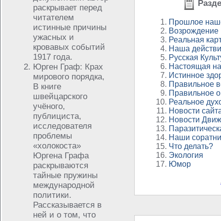
Разде
раскрывает перед
читателем
Прошлое наш
истинные причины
Возрождение 
ужасных и
Реальная кар
кровавых событий
Наша действи
1917 года.
Русская Культ
Юрген Граф: Крах
Настоящая на
Истинное здо
мирового порядка,
Правильное в
В книге
Правильное о
швейцарского
Реальное дух
учёного,
Новости сайт
публициста,
Новости Дви
исследователя
Паразитическ
проблемы
Наши соратни
«холокоста»
Что делать?
Юргена Графа
Экология
Юмор
раскрываются
тайные пружины
международной
политики.
Рассказывается в
ней и о том, что