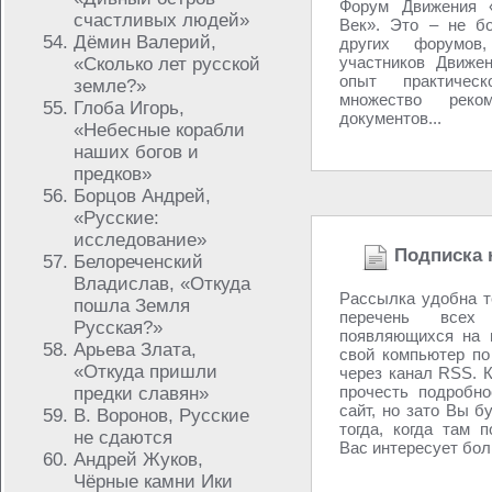
Форум Движения «
счастливых людей»
Век». Это – не бо
Дёмин Валерий,
других форумо
участников Движен
«Сколько лет русской
опыт практичес
земле?»
множество рек
Глоба Игорь,
документов...
«Небесные корабли
наших богов и
предков»
Борцов Андрей,
«Русские:
исследование»
Подписка 
Белореченский
Владислав, «Откуда
Рассылка удобна т
пошла Земля
перечень всех
Русская?»
появляющихся на 
Арьева Злата,
свой компьютер по
«Откуда пришли
через канал RSS. К
прочесть подробно
предки славян»
сайт, но зато Вы б
В. Воронов, Русские
тогда, когда там 
не сдаются
Вас интересует боль
Андрей Жуков,
Чёрные камни Ики