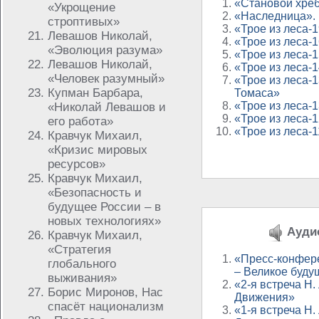
«Становой хре
«Укрощение
«Наследница».
строптивых»
«Трое из леса-
Левашов Николай,
«Трое из леса-1
«Эволюция разума»
«Трое из леса-1
Левашов Николай,
«Трое из леса-
«Человек разумный»
«Трое из леса-
Купман Барбара,
Томаса»
«Трое из леса-
«Николай Левашов и
«Трое из леса-
его работа»
«Трое из леса-
Кравчук Михаил,
«Кризис мировых
ресурсов»
Кравчук Михаил,
«Безопасность и
будущее России – в
новых технологиях»
Аудио
Кравчук Михаил,
«Стратегия
«Пресс-конфер
глобального
– Великое буду
выживания»
«2-я встреча Н
Борис Миронов, Нас
Движения»
спасёт национализм
«1-я встреча Н