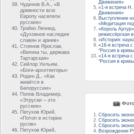
Движения»
Чудинов В.А., «В
«1-я встреча Н
древности всю
Движения»
Европу населяли
Выступление н
русские»
«Медитация под
Тройко Леонид,
«Король Артур» 
«Духовное наследие
режиссёрская 
«История: наук
славян и ариев»
«16-я встреча с
Стоянов Ярослав,
“Россия в кривы
«Велика ты, держава
«14-я встреча с
Тартарская»
“Россия в кривы
Сейлор Уильям,
«Боги-архитекторы»
Родин Д., «Как
живётся в
Белоруссии»
Попов Владимир,
«Этруски – это
Фото 
русские»
Петухов Юрий,
Сбросить эконо
«Потоп в истории
Сбросить эконо
русов»
Сбросить эконо
Петухов Юрий,
Возрождение Ру