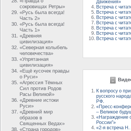
«Правда о
Движения»
сокровищах Ретры»
Встреча с читат
«Русь была всегда!
Встреча с читат
Встреча с читат
Часть 2»
Встреча с читат
«Русь была всегда!
Встреча с читат
Часть 1»
Встреча с читат
«Древняя
Встреча с читат
цивилизация»
«Северная колыбель
человечества»
«Упрятанная
цивилизация»
«Ещё кусочек правды
о Руси»
Видео
«Агрессия Тёмных
Сил против Родов
К вопросу о пр
Расы Великой»
русского народа
«Древние истоки
РФ.
Руси»
«Пресс-конфер
«Древний мир
– Великое буду
«Награждение о
образов в
России”»
Священных Ведах»
«2-я встреча Н
«Страна городов»