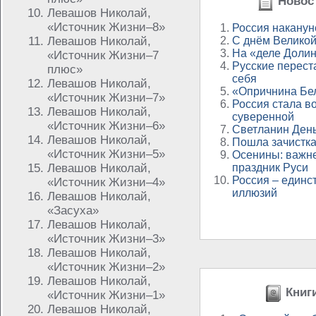
Новост
Левашов Николай,
«Источник Жизни–8»
Россия наканун
Левашов Николай,
С днём Велико
На «деле Долин
«Источник Жизни–7
Русские перест
плюс»
себя
Левашов Николай,
«Опричнина Бел
«Источник Жизни–7»
Россия стала в
Левашов Николай,
суверенной
«Источник Жизни–6»
Светланин Ден
Левашов Николай,
Пошла зачистка
«Источник Жизни–5»
Осенины: важн
Левашов Николай,
праздник Руси
Россия – единс
«Источник Жизни–4»
иллюзий
Левашов Николай,
«Засуха»
Левашов Николай,
«Источник Жизни–3»
Левашов Николай,
«Источник Жизни–2»
Левашов Николай,
Книги
«Источник Жизни–1»
Левашов Николай,