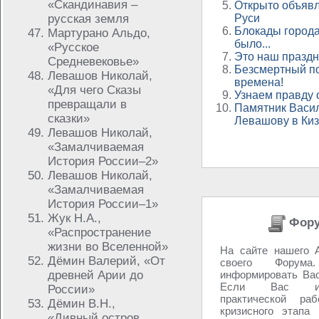
«Скандинавия –
Открыто объявл
русская земля
Руси
Блокады города
Мартурано Альдо,
было...
«Русское
Это наш праздн
Средневековье»
Безсмертный по
Левашов Николай,
времена!
«Для чего Сказы
Узнаем правду
превращали в
Памятник Васи
сказки»
Левашову в Ки
Левашов Николай,
«Замалчиваемая
История России–2»
Левашов Николай,
«Замалчиваемая
История России–1»
Жук Н.А.,
Фору
«Распространение
жизни во Вселенной»
На сайте нашего А
Дёмин Валерий, «От
своего Фору
древней Арии до
информировать Вас
Если Вас инт
России»
практической ра
Дёмин В.Н.,
кризисного этапа
«Дивный остров