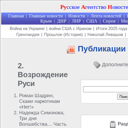
Ру
сское
А
гентство
Н
овост
Главная
Главные новости
Новости
Лента новостей
|
|
|
|
Крым
ДНР
ЛНР
США
Сирия
Ми
|
|
|
|
|
Война на Украине
|
война США с Ираном
|
Итоги 2025 года
Гренландия
|
Прошлое (История)
|
Николай Левашов
|
Публикации
2.
Дополните
Возрождение
Руси
Роман Шадрин,
Скажи наркотикам
«Нет!»
Надежда Симонова,
Три дня
Разд
Волшебства… Часть