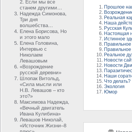
2. Если мы все
Прошлое на
станем другими…
Возрождени
Надежда Симонова,
Реальная ка
Три дня
Наша действ
волшебства…
Русская Кул
Елена Борисова, Но
Настоящая 
и этого мало
Истинное зд
Елена Головина,
Правильное
Интервью с
Правильное
Николаем
Реальное ду
Новости сай
Левашовым
Новости Дв
«Возрождение
Паразитичес
русской деревни»
Наши сорат
Шлопак Витольд,
Что делать?
«Сила мысли или
Экология
Н.В. Левашов – кто
Юмор
это?»
Максимова Надежда,
«Вечный двигатель
Ивана Кулибина»
Левашов Николай,
«Источник Жизни–8
плюс»