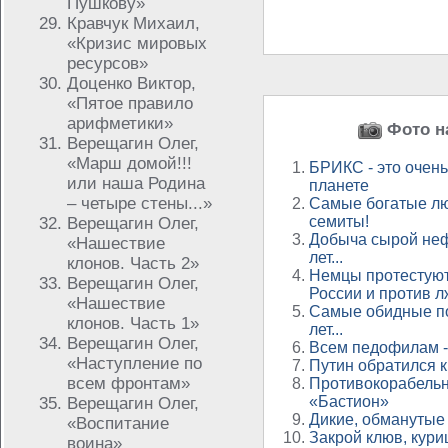
Пушкову»
Кравчук Михаил,
«Кризис мировых
ресурсов»
Доценко Виктор,
«Пятое правило
арифметики»
Фото на
Верещагин Олег,
«Марш домой!!!
БРИКС - это очень
или наша Родина
планете
– четыре стены...»
Самые богатые лю
семиты!
Верещагин Олег,
Добыча сырой неф
«Нашествие
лет...
клонов. Часть 2»
Немцы протестуют
Верещагин Олег,
России и против 
«Нашествие
Самые обидные по
клонов. Часть 1»
лет...
Верещагин Олег,
Всем педофилам - 
«Наступление по
Путин обратился к
всем фронтам»
Противокорабель
«Бастион»
Верещагин Олег,
Дикие, обманутые
«Воспитание
Закрой клюв, кури
воина»