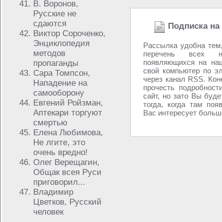
В. Воронов,
Русские не
сдаются
Подписка на
Виктор Сороченко,
Энциклопедия
Рассылка удобна тем,
методов
перечень всех н
появляющихся на наш
пропаганды
свой компьютер по эл
Сара Томпсон,
через канал RSS. Коне
Нападение на
прочесть подробности
самооборону
сайт, но зато Вы буде
Евгений Ройзман,
тогда, когда там поя
Аптекари торгуют
Вас интересует больше
смертью
Елена Любимова,
Не лгите, это
очень вредно!
Олег Верещагин,
Общак всея Руси
приговорил...
Владимир
Цветков, Русский
человек