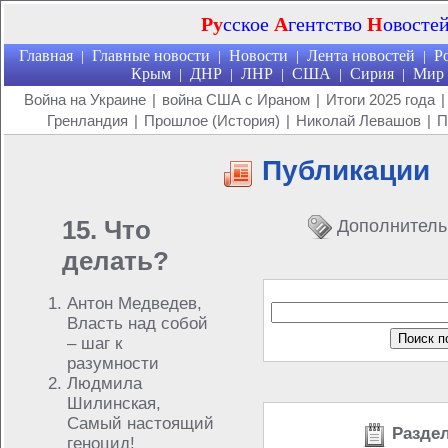
Ру
сское
А
гентство
Н
овосте
Главная
Главные новости
Новости
Лента новостей
Р
|
|
|
|
Крым
ДНР
ЛНР
США
Сирия
Мир
|
|
|
|
|
Война на Украине
|
война США с Ираном
|
Итоги 2025 года
|
Гренландия
|
Прошлое (История)
|
Николай Левашов
|
П
Публикации
15. Что
Дополнитель
делать?
Антон Медведев,
Власть над собой
– шаг к
разумности
Людмила
Шилинская,
Самый настоящий
Раздел
геноцид!