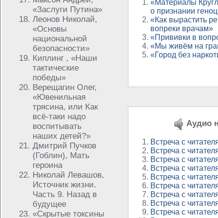
«Материалы Кругло
«Заслуги Путина»
о признании геноц
Леонов Николай,
«Как вырастить р
«Основы
вопреки врачам»
«Прививки в вопро
национальной
«Мы живём на гра
безопасности»
«Город без наркот
Киплинг , «Наши
тактические
победы»
Верещагин Олег,
«Ювенильная
трясина, или Как
всё-таки надо
Аудио н
воспитывать
наших детей?»
Встреча с читателя
Дмитрий Пучков
Встреча с читателя
(Гоблин), Мать
Встреча с читателя
героина
Встреча с читателя
Николай Левашов,
Встреча с читателя
Источник жизни.
Встреча с читател
Часть 9. Назад в
Встреча с читател
Встреча с читател
будущее
Встреча с читател
«Скрытые токсины