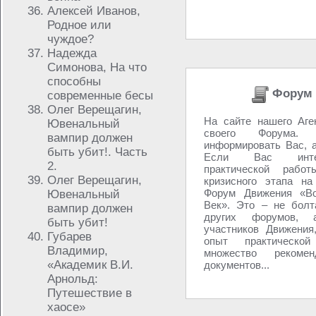
Алексей Иванов,
Родное или
чуждое?
Надежда
Симонова, На что
способны
Форум 
современные бесы
Олег Верещагин,
На сайте нашего Аге
Ювенальный
своего Форума
вампир должен
информировать Вас, а
быть убит!. Часть
Если Вас инте
2.
практической рабо
Олег Верещагин,
кризисного этапа на
Форум Движения «Во
Ювенальный
Век». Это – не болт
вампир должен
других форумов,
быть убит!
участников Движения
Губарев
опыт практическо
Владимир,
множество реком
«Академик В.И.
документов...
Арнольд:
Путешествие в
хаосе»