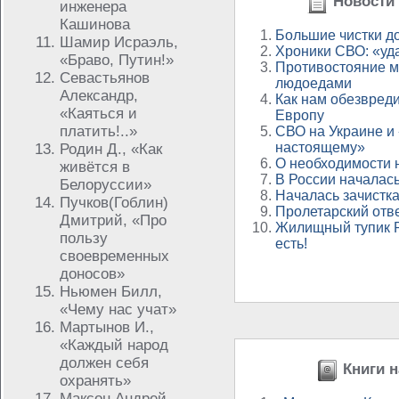
Новости 
инженера
Кашинова
Большие чистки д
Шамир Исраэль,
Хроники СВО: «уда
«Браво, Путин!»
Противостояние м
Севастьянов
людоедами
Александр,
Как нам обезвред
«Каяться и
Европу
платить!..»
СВО на Украине и 
настоящему»
Родин Д., «Как
О необходимости 
живётся в
В России началась
Белоруссии»
Началась зачистка
Пучков(Гоблин)
Пролетарский отв
Дмитрий, «Про
Жилищный тупик Р
пользу
есть!
своевременных
доносов»
Ньюмен Билл,
«Чему нас учат»
Мартынов И.,
«Каждый народ
должен себя
Книги н
охранять»
Максон Андрей,