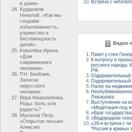
Встреча с читател
в доме»
Курдюмов
Николай, «Как мы
создаём
избалованность,
упрямство и
беспомощность
Видео н
детей»
Ковалёва Ирина,
Пикет у стен Генп
«Дом
К вопросу о призн
современного
русского народа. 
человека»
РФ.
Р.Н. Бикбаев,
Оздоровительный 
Записки
Оздоровительный 
нерусского
Налог на недвижи
человека
Неопубликованное
Левашова
Вера Миролюбова,
Выступление на 
Роды: боль или
«Медитация под з
радость?
«Враг государства»
Малахов Пётр,
«Водородное топ
«Открытое письмо
«16-я встреча с ч
Алексею
“Россия в кривых 