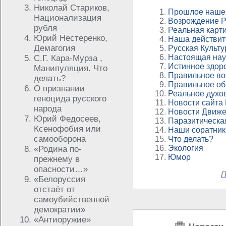
Николай Стариков,
Прошлое наше
Национализация
Возрождение Р
рубля
Реальная карт
Юрий Нестеренко,
Наша действит
Демагогия
Русская Культу
Настоящая нау
С.Г. Кара-Мурза ,
Истинное здор
Манипуляция. Что
Правильное во
делать?
Правильное об
О признании
Реальное духо
геноцида русского
Новости сайта
народа
Новости Движ
Юрий Федосеев,
Паразитическа
Ксенофобия или
Наши соратник
самооборона
Что делать?
Экология
«Родина по-
Юмор
прежнему в
опасности…»
П
«Белоруссия
отстаёт от
самоубийственной
демократии»
«Антиоружие»