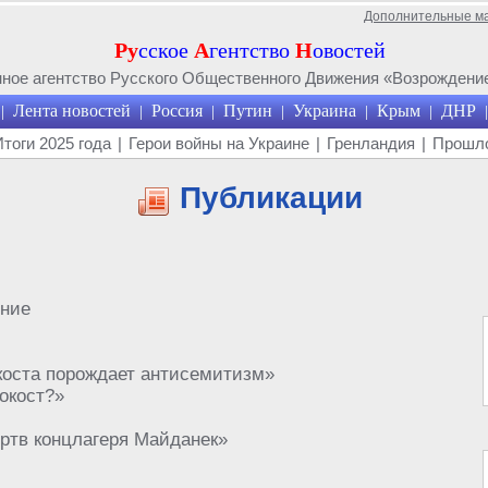
Дополнительные м
Ру
сское
А
гентство
Н
овостей
ое агентство Русского Общественного Движения «Возрождение
Лента новостей
Россия
Путин
Украина
Крым
ДНР
|
|
|
|
|
|
|
Итоги 2025 года
|
Герои войны на Украине
|
Гренландия
|
Прошло
Публикации
ение
оста порождает антисемитизм»
окост?»
ртв концлагеря Майданек»