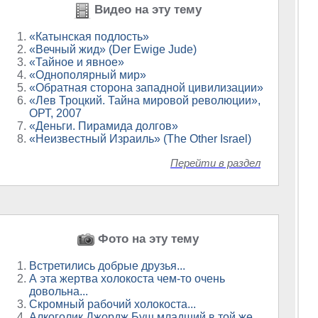
Видео на эту тему
«Катынская подлость»
«Вечный жид» (Der Ewige Jude)
«Тайное и явное»
«Однополярный мир»
«Обратная сторона западной цивилизации»
«Лев Троцкий. Тайна мировой революции»,
ОРТ, 2007
«Деньги. Пирамида долгов»
«Неизвестный Израиль» (The Other Israel)
Перейти в раздел
Фото на эту тему
Встретились добрые друзья...
А эта жертва холокоста чем-то очень
довольна...
Скромный рабочий холокоста...
Алкоголик Джордж Буш младший в той же