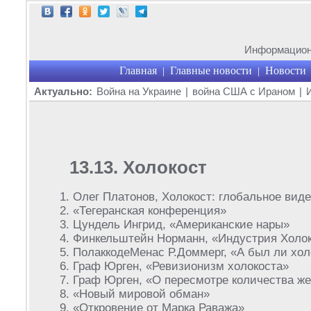
Информационн
Главная
Главные новости
Новости
|
|
Актуально:
Война на Украине
|
война США с Ираном
|
13.13. Холокост
Олег Платонов, Холокост: глобальное вид
«Тегеранская конференция»
Цундель Ингрид, «Американские нары»
Финкельштейн Норманн, «Индустрия Холок
ПолаккодеМенас Р.Доммерг, «А был ли хол
Граф Юрген, «Ревизионизм холокоста»
Граф Юрген, «О пересмотре количества же
«Новый мировой обман»
«Откровение от Марка Раважа»