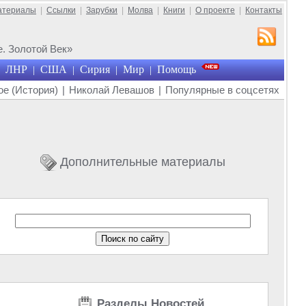
атериалы
|
Ссылки
|
Зарубки
|
Молва
|
Книги
|
О проекте
|
Контакты
. Золотой Век»
ЛНР
США
Сирия
Мир
Помощь
|
|
|
|
е (История)
|
Николай Левашов
|
Популярные в соцсетях
Дополнительные материалы
Разделы Новостей