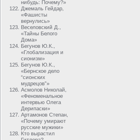
нибудь: Почему?»
Джемаль Гейдар,
«Фашисты
вернулись»
Веселовский Д.,
«Тайны Белого
Дома»
Бегунов Ю.К.,
«Глобализация и
сионизм»
Бегунов Ю.К.,
«Бернское дело
“сионских
мудрецов”»
Асмолов Николай,
«Феноменальное
интервью Олега
Дерипаски»
Артамонов Степан,
«Почему умирают
русские мужики»
Кто вырастил
Гитлера?