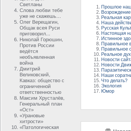
Светланы
Прошлое наш
Слова любви тебе
Возрождение
уже не скажешь…
Реальная кар
Олег Верещагин,
Наша действ
Общак всея Руси
Русская Куль
Настоящая н
приговорил...
Истинное зд
Николай Горюшин,
Правильное 
Против России
Правильное 
ведётся
Реальное дух
необъявленная
Новости сайт
война
Новости Дви
Дмитрий
Паразитичес
Великовский,
Наши соратн
Кавказ: общество с
Что делать?
Экология
ограниченной
Юмор
ответственностью
Максим Хрусталёв,
Генеральный план
«Ост»
«Урановые
хитрости»
«Патологическая