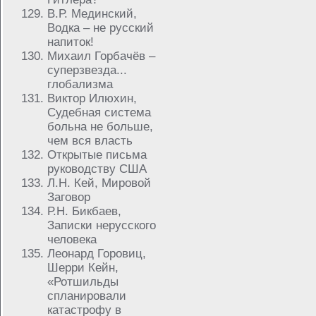
В.Р. Мединский,
Водка – не русский
напиток!
Михаил Горбачёв –
суперзвезда...
глобализма
Виктор Илюхин,
Судебная система
больна не больше,
чем вся власть
Открытые письма
руководству США
Л.Н. Кей, Мировой
Заговор
Р.Н. Бикбаев,
Записки нерусского
человека
Леонард Горовиц,
Шерри Кейн,
«Ротшильды
спланировали
катастрофу в