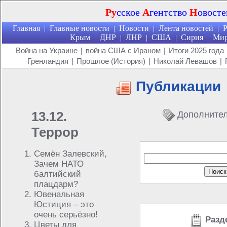
Ру
сское
А
гентство
Н
овосте
Главная
Главные новости
Новости
Лента новостей
Р
|
|
|
|
Крым
ДНР
ЛНР
США
Сирия
Ми
|
|
|
|
|
Война на Украине
|
война США с Ираном
|
Итоги 2025 года
Гренландия
|
Прошлое (История)
|
Николай Левашов
|
Публикации
13.12.
Дополнител
Террор
Семён Залевский,
Зачем НАТО
балтийский
плацдарм?
Ювенальная
Юстиция – это
очень серьёзно!
Разд
Цветы для