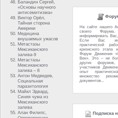
Баландин Сергей,
«Основы научного
антисемитизма»
Форум
Виктор Орёл,
Тайная сторона
На сайте нашего А
Америки
своего Форум
Медицина
информировать Вас,
внушаемых ужасов
Если Вас инт
Метастазы
практической раб
Мексиканского
кризисного этапа 
Форум Движения «В
залива-9
Век». Это – не бо
Метастазы
других форумов
Мексиканского
участников Движен
залива – 8
опыт практическ
Антон Медведев,
множество реко
документов...
Социальная
паразитология
Майкл Эдвард,
Синяя чума из
Мексиканского
залива
Алан Филипс,
Подписка н
Опровержение