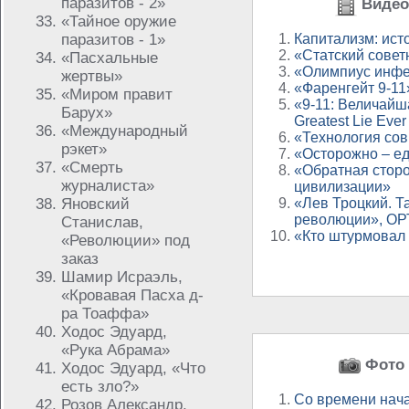
паразитов - 2»
Видео 
«Тайное оружие
паразитов - 1»
Капитализм: ист
«Статский совет
«Пасхальные
«Олимпиус инф
жертвы»
«Фаренгейт 9-11»
«Миром правит
«9-11: Величайш
Барух»
Greatest Lie Ever
«Международный
«Технология со
рэкет»
«Осторожно – еда
«Смерть
«Обратная стор
журналиста»
цивилизации»
Яновский
«Лев Троцкий. Т
революции», ОРТ
Станислав,
«Кто штурмовал
«Революции» под
заказ
Шамир Исраэль,
«Кровавая Пасха д-
ра Тоаффа»
Ходос Эдуард,
«Рука Абрама»
Фото 
Ходос Эдуард, «Что
есть зло?»
Со времени нач
Розов Александр,