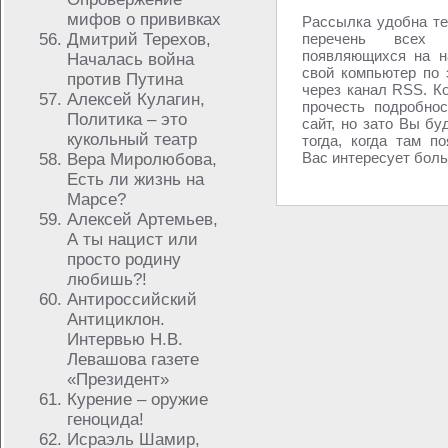
мифов о прививках
Рассылка удобна те
Дмитрий Терехов,
перечень всех 
появляющихся на н
Началась война
свой компьютер по 
против Путина
через канал RSS. Ко
Алексей Кулагин,
прочесть подробнос
Политика – это
сайт, но зато Вы бу
кукольный театр
тогда, когда там п
Вас интересует больш
Вера Миролюбова,
Есть ли жизнь на
Марсе?
Алексей Артемьев,
А ты нацист или
просто родину
любишь?!
Антироссийский
Антициклон.
Интервью Н.В.
Левашова газете
«Президент»
Курение – оружие
геноцида!
Исраэль Шамир,