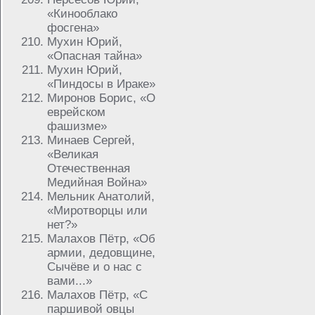
«Кинооблако
фосгена»
Мухин Юрий,
«Опасная тайна»
Мухин Юрий,
«Пиндосы в Ираке»
Миронов Борис, «О
еврейском
фашизме»
Минаев Сергей,
«Великая
Отечественная
Медийная Война»
Мельник Анатолий,
«Миротворцы или
нет?»
Малахов Пётр, «Об
армии, дедовщине,
Сычёве и о нас с
вами...»
Малахов Пётр, «C
паршивой овцы