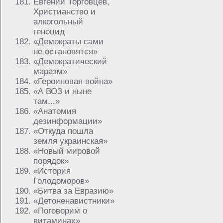
Евгений Торговцев,
Христианство и
алкогольный
геноцид
«Демократы сами
не остановятся»
«Демократический
маразм»
«Героиновая война»
«А ВОЗ и ныне
там...»
«Анатомия
дезинформации»
«Откуда пошла
земля украинская»
«Новый мировой
порядок»
«История
Голодоморов»
«Битва за Евразию»
«Детоненавистники»
«Поговорим о
витаминах»