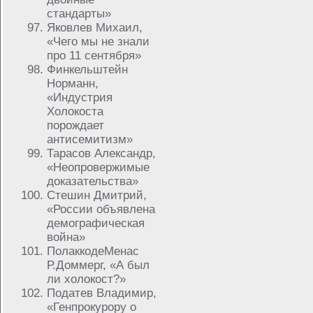
стандарты»
Яковлев Михаил,
«Чего мы не знали
про 11 сентября»
Финкельштейн
Норманн,
«Индустрия
Холокоста
порождает
антисемитизм»
Тарасов Александр,
«Неопровержимые
доказательства»
Стешин Дмитрий,
«России объявлена
демографическая
война»
ПолаккодеМенас
Р.Доммерг, «А был
ли холокост?»
Податев Владимир,
«Генпрокурору о