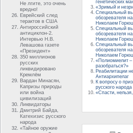
генетических ма
Не лгите, это очень
«Зримый и незр
вредно!
Специальный вы
Еврейский след
обозревателя на
терактов в США
Николаем Горю
Антироссийский
Специальный вы
антициклон-2.
обозревателя на
Интервью Н.В.
Николаем Горю
Специальный вы
Левашова газете
обозревателя на
«Президент»
Николаем Горю
350 миллионов
«Полиомиелит – 
русских
разобраться?»
ликвидировано
Реабилитации не
Кремлём
Антиархипелаг
Вардан Минасян,
К вопросу о при
Капризы природы
русского народа
или война
«Спасти, нельзя
цивилизаций
Ликвидаторы
Дмитрий Байда,
Катехизис русского
народа
«Тайное оружие