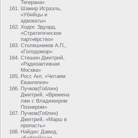
Тегерана»
Шамир Исраэль,
«Убийцы и
адвокаты»
Ходос Эдуард,
«Стратегическое
партнёрство»
Столешников А.П.,
«Голодомор»
Стешин Дмитрий,
«Радиоактивная
Москва»
Росс Ант, «Читаем
Евангелия»
Пучков(Гоблин)
Дмитрий, «Времена
лжи с Владимиром
Познером»
Пучков(Гоблин)
Дмитрий, «Марш в
пропасть»
Найдис Давид,
«Библейская