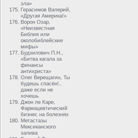
зла»
Герасимов Валерий,
«Другая Америка!»
Ворон Озар,
«Неизвестная
Библия или
околобиблейские
мифы»
Будзилович П.Н.,
«Битва кагала за
финансы
антихриста»
Олег Верещагин, Ты
будешь спасён!..
даже если не
хочешь
Джон ле Каре,
Фармацевтический
бизнес на болезнях
Метастазы
Мексиканского
залива