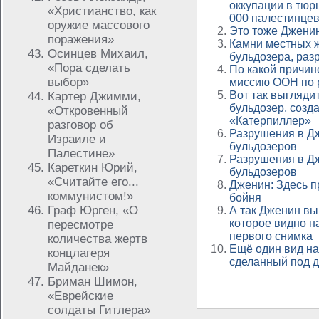
оккупации в тю
«Христианство, как
000 палестинце
оружие массового
Это тоже Джени
поражения»
Камни местных 
Осинцев Михаил,
бульдозера, ра
«Пора сделать
По какой причин
выбор»
миссию ООН по 
Вот так выглядит
Картер Джимми,
бульдозер, созд
«Откровенный
«Катерпиллер»
разговор об
Разрушения в Д
Израиле и
бульдозеров
Палестине»
Разрушения в Д
Кареткин Юрий,
бульдозеров
«Считайте его...
Дженин: Здесь 
коммунистом!»
бойня
Граф Юрген, «О
А так Дженин вы
которое видно н
пересмотре
первого снимка
количества жертв
Ещё один вид на
концлагеря
сделанный под д
Майданек»
Бриман Шимон,
«Еврейские
солдаты Гитлера»