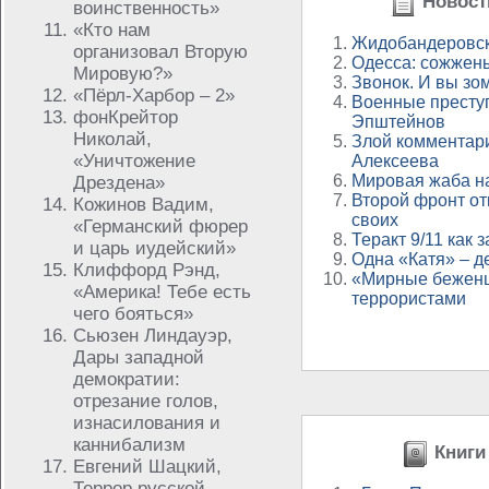
Новости
воинственность»
«Кто нам
Жидобандеровс
организовал Вторую
Одесса: сожжены
Мировую?»
Звонок. И вы зо
«Пёрл-Харбор – 2»
Военные престу
фонКрейтор
Эпштейнов
Николай,
Злой комментар
«Уничтожение
Алексеева
Мировая жаба на
Дрездена»
Второй фронт от
Кожинов Вадим,
своих
«Германский фюрер
Теракт 9/11 как 
и царь иудейский»
Одна «Катя» – д
Клиффорд Рэнд,
«Мирные беженц
«Америка! Тебе есть
террористами
чего бояться»
Сьюзен Линдауэр,
Дары западной
демократии:
отрезание голов,
изнасилования и
каннибализм
Книги 
Евгений Шацкий,
Террор русской