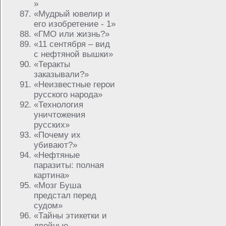
»
«Мудрый ювелир и
его изобретение - 1»
«ГМО или жизнь?»
«11 сентября – вид
с нефтяной вышки»
«Теракты
заказывали?»
«Неизвестные герои
русского народа»
«Технология
уничтожения
русских»
«Почему их
убивают?»
«Нефтяные
паразиты: полная
картина»
«Мозг Буша
предстал перед
судом»
«Тайны этикетки и
двойные