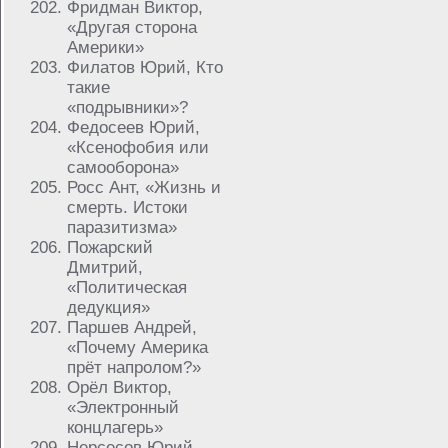
Фридман Виктор,
«Другая сторона
Америки»
Филатов Юрий, Кто
такие
«подрывники»?
Федосеев Юрий,
«Ксенофобия или
самооборона»
Росс Ант, «Жизнь и
смерть. Истоки
паразитизма»
Пожарский
Дмитрий,
«Политическая
дедукция»
Паршев Андрей,
«Почему Америка
прёт напролом?»
Орёл Виктор,
«Электронный
концлагерь»
Нерсесов Юрий,