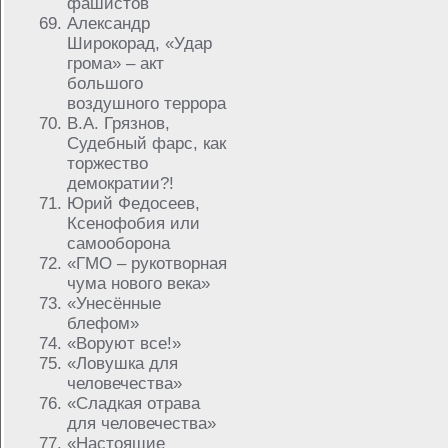
фашистов
Александр
Широкорад, «Удар
грома» – акт
большого
воздушного террора
В.А. Грязнов,
Судебный фарс, как
торжество
демократии?!
Юрий Федосеев,
Ксенофобия или
самооборона
«ГМО – рукотворная
чума нового века»
«Унесённые
блефом»
«Воруют все!»
«Ловушка для
человечества»
«Сладкая отрава
для человечества»
«Настоящие