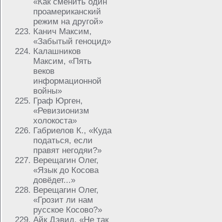
«Как сменить один
проамериканский
режим на другой»
Канич Максим,
«Забытый геноцид»
Калашников
Максим, «Пять
веков
информационной
войны»
Граф Юрген,
«Ревизионизм
холокоста»
Габриелов К., «Куда
податься, если
правят негодяи?»
Верещагин Олег,
«Язык до Косова
довёдет...»
Верещагин Олег,
«Грозит ли нам
русское Косово?»
Айк Дэвид, «Не так