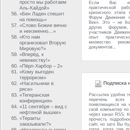
просто мы работаем
Если Вас инт
практической ра
Аль-Кайдой»
кризисного этапа 
«Бен Ладен спешит
Форум Движения «
на помощь»
Век». Это – не бо
«Слово Божие вечно
других форумов
и неизменно…»
участников Движен
«Кто нам
опыт практическ
множество реко
организовал Вторую
документов...
Мировую?»
«Вперёд, к
невежеству!»
«Пёрл-Харбор – 2»
«Кому выгоден
терроризм»
Подписка 
«Насильники в
рясе»
Рассылка удобна т
«Тегеранская
перечень всех 
конференция»
появляющихся на н
«11 сентября – вид с
свой компьютер по
нефтяной вышки»
через канал RSS. К
«Теракты
прочесть подробно
заказывали?»
сайт, но зато Вы б
тогда, когда там п
«Неизвестные герои