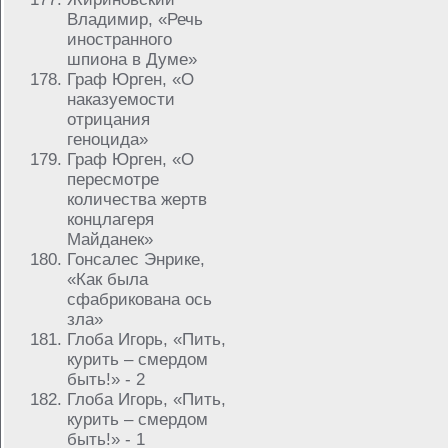
Владимир, «Речь
иностранного
шпиона в Думе»
Граф Юрген, «О
наказуемости
отрицания
геноцида»
Граф Юрген, «О
пересмотре
количества жертв
концлагеря
Майданек»
Гонсалес Энрике,
«Как была
сфабрикована ось
зла»
Глоба Игорь, «Пить,
курить – смердом
быть!» - 2
Глоба Игорь, «Пить,
курить – смердом
быть!» - 1