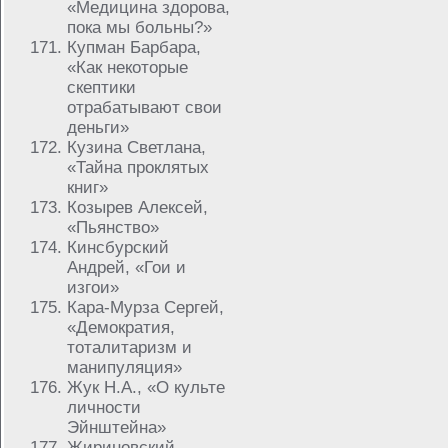
«Медицина здорова,
пока мы больны?»
Купман Барбара,
«Как некоторые
скептики
отрабатывают свои
деньги»
Кузина Светлана,
«Тайна проклятых
книг»
Козырев Алексей,
«Пьянство»
Кинсбурский
Андрей, «Гои и
изгои»
Кара-Мурза Сергей,
«Демократия,
тоталитаризм и
манипуляция»
Жук Н.А., «О культе
личности
Эйнштейна»
Жириновский