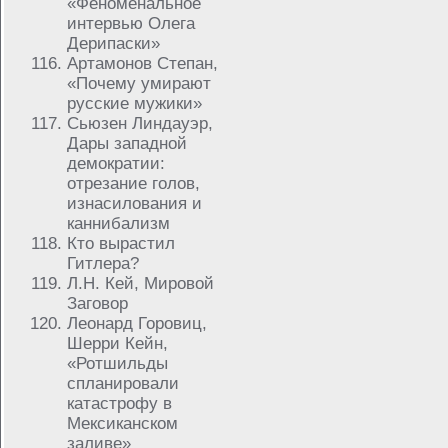
«Феноменальное
интервью Олега
Дерипаски»
Артамонов Степан,
«Почему умирают
русские мужики»
Сьюзен Линдауэр,
Дары западной
демократии:
отрезание голов,
изнасилования и
каннибализм
Кто вырастил
Гитлера?
Л.Н. Кей, Мировой
Заговор
Леонард Горовиц,
Шерри Кейн,
«Ротшильды
спланировали
катастрофу в
Мексиканском
заливе»