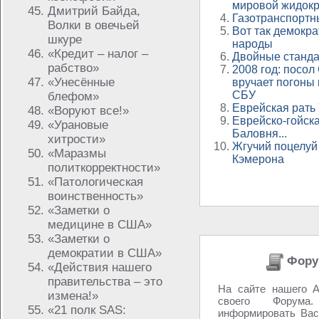
мировой жидок
Дмитрий Байда,
Газотранспортн
Волки в овечьей
Вот так демокра
шкуре
народы
«Кредит – налог –
Двойные станда
рабство»
2008 год: посо
«Унесённые
вручает погоны
СБУ
блефом»
Еврейская рать
«Воруют все!»
Еврейско-гойск
«Урановые
Баловня...
хитрости»
Жгучий поцелуй
«Маразмы
Кэмерона
политкорректности»
«Патологическая
воинственность»
«Заметки о
медицине в США»
«Заметки о
демократии в США»
Фору
«Действия нашего
правительства – это
На сайте нашего А
измена!»
своего Фору
«21 полк SAS:
информировать Вас