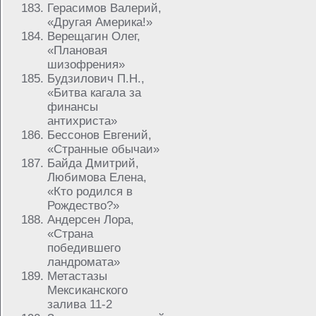
Герасимов Валерий,
«Другая Америка!»
Верещагин Олег,
«Плановая
шизофрения»
Будзилович П.Н.,
«Битва кагала за
финансы
антихриста»
Бессонов Евгений,
«Странные обычаи»
Байда Дмитрий,
Любимова Елена,
«Кто родился в
Рождество?»
Андерсен Лора,
«Страна
победившего
ландромата»
Метастазы
Мексиканского
залива 11-2