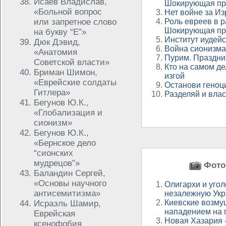
Исаев Владислав,
Шокирующая пра
«Больной вопрос
Нет войне за Из
или запретное слово
Роль евреев в р
Шокирующая пра
на букву “Е”»
Институт иудейс
Дюк Дэвид,
Война сионизма
«Анатомия
Пурим. Праздник
Советской власти»
Кто на самом де
Бриман Шимон,
изгой
«Еврейские солдаты
Останови геноц
Гитлера»
Разделяй и вла
Бегунов Ю.К.,
«Глобализация и
сионизм»
Бегунов Ю.К.,
«Бернское дело
“сионских
мудрецов”»
Фото 
Баландин Сергей,
«Основы научного
Олигархи и угол
антисемитизма»
незалежную Укр
Киевские возм
Исраэль Шамир,
нападением на 
Еврейская
Новая Хазария 
ксенофобия