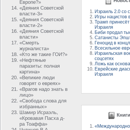
Новост
Европе?»
«Деяния Советской
Израиль 2.0 со 
власти-3»
Игры нацистов 
«Деяния Советской
Трамп принесёт
власти-2»
Израиля
«Деяния Советской
Биби продал ты
власти»
Сатанисты Эпшт
«Смерть
Геноцид в концл
Всесильное евр
журналиста»
Израильская во
«Кто же такие ГОИ?»
соцсетях
«Нефтяные
Ложь как основ
паразиты: полная
Еврейские диас
картина»
Израиля
«Великие люди
говорят о евреях»
«Врагов надо знать в
лицо»
«Свобода слова для
избранных»
Шамир Исраэль,
Книги
«Кровавая Пасха д-
ра Тоаффа»
«Международно
Чудинов В.А.,