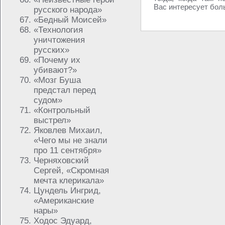
Вас интересует боль
русского народа»
«Бедный Моисей»
«Технология
уничтожения
русских»
«Почему их
убивают?»
«Мозг Буша
предстал перед
судом»
«Контрольный
выстрел»
Яковлев Михаил,
«Чего мы не знали
про 11 сентября»
Черняховский
Сергей, «Скромная
мечта клерикала»
Цундель Ингрид,
«Американские
нары»
Ходос Эдуард,