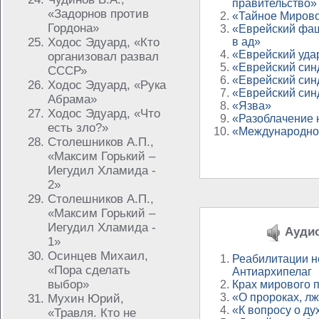
правительство»
«Задорнов против
«Тайное Мирово
Гордона»
«Еврейский фаш
Ходос Эдуард, «Кто
в ад»
«Еврейский уда
организовал развал
«Еврейский син
СССР»
«Еврейский син
Ходос Эдуард, «Рука
«Еврейский син
Абрама»
«Язва»
Ходос Эдуард, «Что
«Разоблачение
есть зло?»
«Международно
Столешников А.П.,
«Максим Горький –
Иегудил Хламида -
2»
Столешников А.П.,
«Максим Горький –
Иегудил Хламида -
Аудио
1»
Осинцев Михаил,
Реабилитации н
«Пора сделать
Антиархипелаг
выбор»
Крах мирового 
«О пророках, л
Мухин Юрий,
«К вопросу о ду
«Травля. Кто не