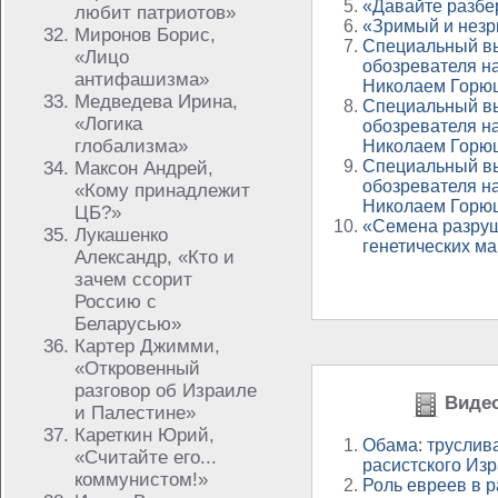
«Давайте разбер
любит патриотов»
«Зримый и незр
Миронов Борис,
Специальный вы
«Лицо
обозревателя на
антифашизма»
Николаем Горю
Медведева Ирина,
Специальный вы
«Логика
обозревателя на
глобализма»
Николаем Горю
Специальный вы
Максон Андрей,
обозревателя на
«Кому принадлежит
Николаем Горю
ЦБ?»
«Семена разруш
Лукашенко
генетических м
Александр, «Кто и
зачем ссорит
Россию с
Беларусью»
Картер Джимми,
«Откровенный
разговор об Израиле
Видео
и Палестине»
Кареткин Юрий,
Обама: труслив
«Считайте его...
расистского Из
коммунистом!»
Роль евреев в р