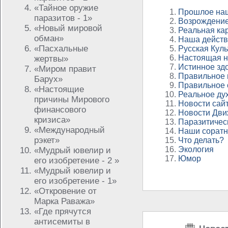
«Тайное оружие
Прошлое на
паразитов - 1»
Возрождение
«Новый мировой
Реальная ка
обман»
Наша действ
«Пасхальные
Русская Куль
Настоящая н
жертвы»
Истинное зд
«Миром правит
Правильное 
Барух»
Правильное 
«Настоящие
Реальное ду
причины Мирового
Новости сай
финансового
Новости Дви
кризиса»
Паразитичес
«Международный
Наши соратн
рэкет»
Что делать?
Экология
«Мудрый ювелир и
Юмор
его изобретение - 2 »
«Мудрый ювелир и
его изобретение - 1»
«Откровение от
Марка Раважа»
«Где прячутся
антисемиты в