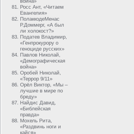
война»
Росс Ант, «Читаем
Евангелия»
ПолаккодеМенас
Р.Доммерг, «А был
ли холокост?»
Податев Владимир,
«Генпрокурору о
геноциде русских»
Павлов Николай,
«Демографическая
война»
Оробей Николай,
«Террор 9/11»
Орёл Виктор, «Мы –
лучшие в мире по
бреду»
Найдис Давид,
«Библейская
правда»
Мохель Рита,
«Раздвинь ноги и
кайся»