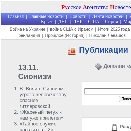
Ру
сское
А
гентство
Н
овост
Главная
Главные новости
Новости
Лента новостей
|
|
|
|
Крым
ДНР
ЛНР
США
Сирия
Ми
|
|
|
|
|
Война на Украине
|
война США с Ираном
|
Итоги 2025 года
Гренландия
|
Прошлое (История)
|
Николай Левашов
|
Публикации
13.11.
Дополните
Сионизм
В. Волин, Сионизм –
угроза человечеству
опаснее
гитлеровской
«Жареный петух к
нам уже прилетел»
«Тайное оружие
Разд
паразитов - 2»