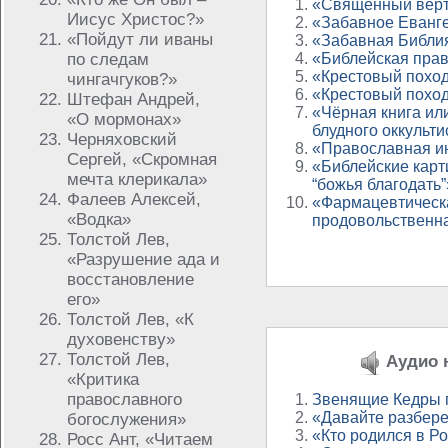
«Священный вер
Иисус Христос?»
«Забавное Еванг
«Пойдут ли иваны
«Забавная Библи
по следам
«Библейская пра
«Крестовый поход
чингачгуков?»
«Крестовый поход
Штефан Андрей,
«Чёрная книга ил
«О мормонах»
блудного оккульти
Черняховский
«Православная ин
Сергей, «Скромная
«Библейские карти
мечта клерикала»
“божья благодать”
Фалеев Алексей,
«Фармацевтическ
«Водка»
продовольственн
Толстой Лев,
«Разрушение ада и
восстановление
его»
Толстой Лев, «К
духовенству»
Толстой Лев,
Аудио н
«Критика
православного
Звенящие Кедры 
«Давайте разбере
богослужения»
«Кто родился в Р
Росс Ант, «Читаем