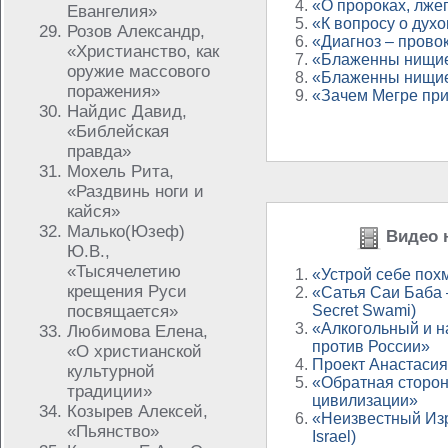
«О пророках, лж
Евангелия»
«К вопросу о дух
Розов Александр,
«Диагноз – прово
«Христианство, как
«Блаженны нищие
оружие массового
«Блаженны нищи
поражения»
«Зачем Мегре пр
Найдис Давид,
«Библейская
правда»
Мохель Рита,
«Раздвинь ноги и
кайся»
Малько(Юзеф)
Видео н
Ю.В.,
«Тысячелетию
«Устрой себе пох
крещения Руси
«Сатья Саи Баба 
посвящается»
Secret Swami)
«Алкогольный и н
Любимова Елена,
против России»
«О христианской
Проект Анастасия
культурной
«Обратная сторон
традиции»
цивилизации»
Козырев Алексей,
«Неизвестный Изр
«Пьянство»
Israel)