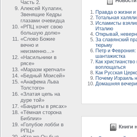
Новости 
Часть 2.
Алексей Кулагин,
Правда о жизни и
Звенящие Кедры
Тотальная халяли
глазами очевидца
Исламисты взялис
«РПЦ хочет свою
Италию
большую долю»
Открывай, неверн
«Слово Божие
За славянский пр
вечно и
тюрьму
Петр и Феврония:
неизменно…»
шантажистка
«Насильники в
Как христианство
рясе»
воплощаться
«Маразм крепчал»
Как Русская Церк
«Бедный Моисей»
Почему Израиль н
«Анафема Льва
Домашняя вечерин
Толстого»
«Златая цепь на
дуре той»
«Бандиты в рясах»
«Тёмная сторона
Библии»
«Голубое лобби в
Книги н
РПЦ»
«Кто же Он был –