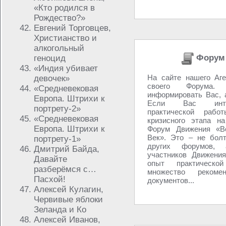
«Кто родился в
Рождество?»
Евгений Торговцев,
Христианство и
алкогольный
Форум 
геноцид
«Индия убивает
На сайте нашего Аге
девочек»
своего Форума
«Средневековая
информировать Вас, 
Европа. Штрихи к
Если Вас инте
портрету-2»
практической рабо
«Средневековая
кризисного этапа н
Европа. Штрихи к
Форум Движения «Во
Век». Это – не болт
портрету-1»
других форумов,
Дмитрий Байда,
участников Движения
Давайте
опыт практическо
разберёмся с…
множество реком
Пасхой!
документов...
Алексей Кулагин,
Червивые яблоки
Зеланда и Ко
Алексей Иванов,