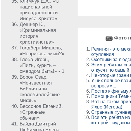
Климчук Е.А., «О
национальной
принадлежности
Иисуса Христа»
Дешнер К.,
«Криминальная
история
Фото н
христианства»
Голдберг Мишель,
Религия - это ме
«Неприкасаемый?»
отупления
Глоба Игорь,
Охотники за людс
Этим ребятам «пал
«Пить, курить –
откусят по самый 
смердом быть!» - 1
Некоторые грани
Ворон Озар,
У них полное вза
«Неизвестная
вопросам...
Библия или
Постер к фильму 
околобиблейские
Помощники Тёмных
мифы»
Вот на таком приб
Бессонов Евгений,
Яхве (Иегова)
«Странные
Странные «униве
Все эти ребята из
обычаи»
которой - иудаизм.
Байда Дмитрий,
Любимова Елена,