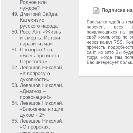
Родное или
чуждое?
Подписка на
Дмитрий Байда,
Катехизис
Рассылка удобна тем
русского народа
перечень всех н
Росс Ант, «Жизнь
появляющихся на на
свой компьютер по э
и смерть. Истоки
через канал RSS. Кон
паразитизма»
прочесть подробност
Прозоров Лев,
сайт, но зато Вы буд
«Быль про инока
тогда, когда там поя
Пересвета»
Вас интересует больше
Левашов Николай,
«К вопросу о
духовности»
Левашов Николай,
«Диагноз –
провокация!»
Левашов Николай,
«Блаженны нищие
духом - 2»
Левашов Николай,
«О пророках,
лжепророках и