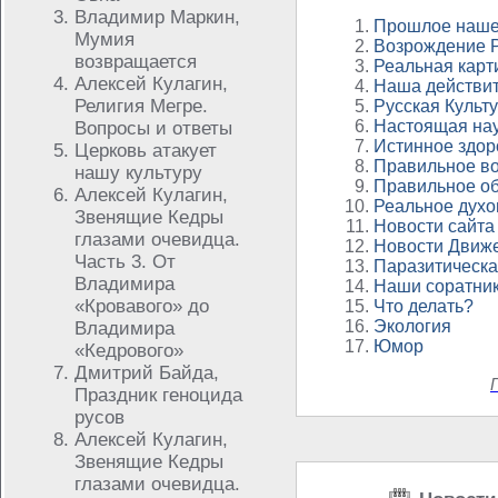
Владимир Маркин,
Прошлое наше
Мумия
Возрождение 
возвращается
Реальная карт
Алексей Кулагин,
Наша действит
Религия Мегре.
Русская Культ
Настоящая на
Вопросы и ответы
Истинное здор
Церковь атакует
Правильное в
нашу культуру
Правильное о
Алексей Кулагин,
Реальное духо
Звенящие Кедры
Новости сайта
глазами очевидца.
Новости Движ
Часть 3. От
Паразитическ
Владимира
Наши соратни
«Кровавого» до
Что делать?
Экология
Владимира
Юмор
«Кедрового»
Дмитрий Байда,
Праздник геноцида
русов
Алексей Кулагин,
Звенящие Кедры
глазами очевидца.