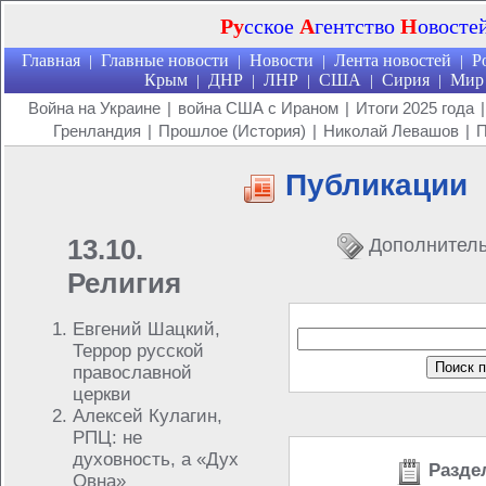
Ру
сское
А
гентство
Н
овосте
Главная
Главные новости
Новости
Лента новостей
Р
|
|
|
|
Крым
ДНР
ЛНР
США
Сирия
Мир
|
|
|
|
|
Война на Украине
|
война США с Ираном
|
Итоги 2025 года
|
Гренландия
|
Прошлое (История)
|
Николай Левашов
|
П
Публикации
13.10.
Дополнител
Религия
Евгений Шацкий,
Террор русской
православной
церкви
Алексей Кулагин,
РПЦ: не
духовность, а «Дух
Разде
Овна»