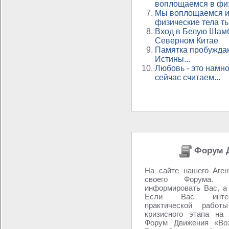
воплощаемся в физ
Мы воплощаемся и
физические тела ты
Вход в Белую Шамб
Северном Китае
Памятка пробужда
Истины...
Любовь - это намн
сейчас считаем...
Форум 
На сайте нашего Аген
своего Форума
информировать Вас, а
Если Вас интер
практической работ
кризисного этапа на
Форум Движения «Воз