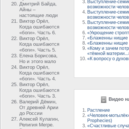
Выступление-семи
Дмитрий Байда,
возможности челов
Айны –
Выступление-семи
настоящие люди
возможности челов
Виктор Орёл,
Выступление-семи
Когда ошибаются
возможности челов
«боги». Часть 6.
«Укрощение строп
«Блаженны нищие 
Виктор Орёл,
«Блаженны нищие
Когда ошибаются
«Кому и зачем пот
«боги». Часть 5.
«тёмной материи...
Елена Борисова,
«К вопросу о духо
Но и этого мало
Виктор Орёл,
Когда ошибаются
«боги». Часть 4.
Виктор Орёл,
Когда ошибаются
«боги». Часть 3.
Видео на
Валерий Дёмин,
От древней Арии
Растление
до России
«Человек-мотылёк
Алексей Кулагин,
Prophecies)
Религия Мегре.
«Счастливые случа