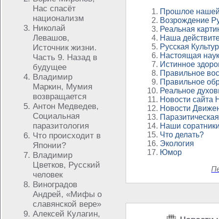
Нас спасёт
Прошлое нашей
национализм
Возрождение Р
Николай
Реальная карти
Левашов,
Наша действите
Русская Культу
Источник жизни.
Настоящая нау
Часть 9. Назад в
Истинное здоро
будущее
Правильное во
Владимир
Правильное об
Маркин, Мумия
Реальное духов
возвращается
Новости сайта 
Антон Медведев,
Новости Движе
Социальная
Паразитическая
паразитология
Наши соратник
Что делать?
Что происходит в
Экология
Японии?
Юмор
Владимир
Цветков, Русский
П
человек
Виноградов
Андрей, «Мифы о
славянской вере»
Алексей Кулагин,