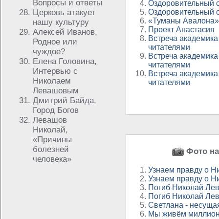
Вопросы и ответы
Оздоровительный с
Церковь атакует
Оздоровительный с
«Туманы Авалона» (
нашу культуру
Проект Анастасия
Алексей Иванов,
Встреча академика
Родное или
читателями
чуждое?
Встреча академика
Елена Головина,
читателями
Интервью с
Встреча академика
Николаем
читателями
Левашовым
Дмитрий Байда,
Город Богов
Левашов
Николай,
«Причины
болезней
Фото на
человека»
Узнаем правду о 
Узнаем правду о 
Погиб Николай Ле
Погиб Николай Ле
Светлана - несущая
Мы живём миллионы