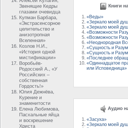
Алексей Кулагин,
Книги на
Звенящие Кедры
глазами очевидца
«Веды»
Купман Барбара,
«Зеркало моей душ
«Экстрасенсорное
«Зеркало моей душ
целительство и
«Возможности Раз
анизотропная
«Возможности Раз
Вселенная»
«Неоднородная Вс
Козлов Н.И.,
«Сущность и Разум 
«История одной
«Сущность и Разум 
мистификации»
«Последнее обраще
Воробьёв-
«Одиннадцатое пр
или Исповедница»
Родосский А., «У
Российских –
собственная
Гордость!»
Юлия Дежнёва,
Курение и
знаменитости
Аудио на
Елена Любимова,
Пасхальные яйца
«Засуха»
и воскрешение
«Зеркало моей ду
Христа