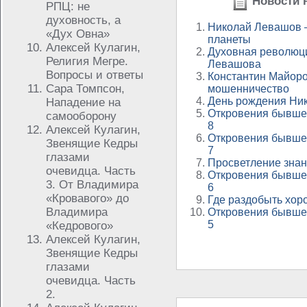
Новости н
РПЦ: не
духовность, а
Николай Левашов –
«Дух Овна»
планеты
Алексей Кулагин,
Духовная революц
Религия Мегре.
Левашова
Вопросы и ответы
Константин Майоро
Сара Томпсон,
мошенничество
День рождения Ни
Нападение на
Откровения бывшей
самооборону
8
Алексей Кулагин,
Откровения бывшей
Звенящие Кедры
7
глазами
Просветление знан
очевидца. Часть
Откровения бывшей
3. От Владимира
6
«Кровавого» до
Где раздобыть хо
Владимира
Откровения бывшей
5
«Кедрового»
Алексей Кулагин,
Звенящие Кедры
глазами
очевидца. Часть
2.