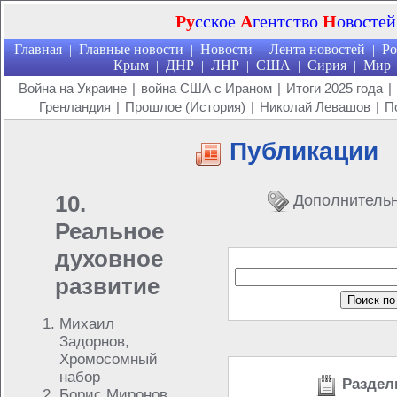
Ру
сское
А
гентство
Н
овостей
Главная
Главные новости
Новости
Лента новостей
Ро
|
|
|
|
Крым
ДНР
ЛНР
США
Сирия
Мир
|
|
|
|
|
Война на Украине
|
война США с Ираном
|
Итоги 2025 года
|
Гренландия
|
Прошлое (История)
|
Николай Левашов
|
П
Публикации
10.
Дополнитель
Реальное
духовное
развитие
Михаил
Задорнов,
Хромосомный
набор
Раздел
Борис Миронов,