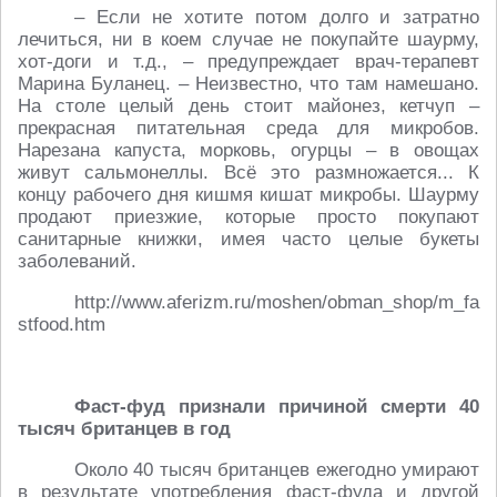
– Если не хотите потом долго и затратно
лечиться, ни в коем случае не покупайте шаурму,
хот-доги и т.д., – предупреждает врач-терапевт
Марина Буланец. – Неизвестно, что там намешано.
На столе целый день стоит майонез, кетчуп –
прекрасная питательная среда для микробов.
Нарезана капуста, морковь, огурцы – в овощах
живут сальмонеллы. Всё это размножается... К
концу рабочего дня кишмя кишат микробы. Шаурму
продают приезжие, которые просто покупают
санитарные книжки, имея часто целые букеты
заболеваний.
http://www.aferizm.ru/moshen/obman_shop/m_fa
stfood.htm
Фаст-фуд признали причиной смерти 40
тысяч британцев в год
Около 40 тысяч британцев ежегодно умирают
в результате употребления фаст-фуда и другой