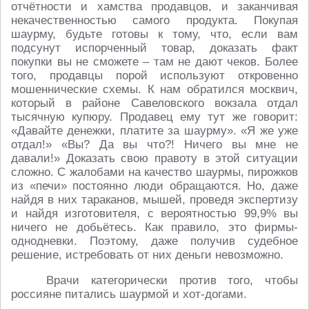
отчётности и хамства продавцов, и заканчивая
некачественностью самого продукта. Покупая
шаурму, будьте готовы к тому, что, если вам
подсунут испорченный товар, доказать факт
покупки вы не сможете – там не дают чеков. Более
того, продавцы порой используют откровенно
мошеннические схемы. К нам обратился москвич,
который в районе Савеловского вокзала отдал
тысячную купюру. Продавец ему тут же говорит:
«Давайте денежки, платите за шаурму». «Я же уже
отдал!» «Вы? Да вы что?! Ничего вы мне не
давали!» Доказать свою правоту в этой ситуации
сложно. С жалобами на качество шаурмы, пирожков
из «печи» постоянно люди обращаются. Но, даже
найдя в них тараканов, мышей, проведя экспертизу
и найдя изготовителя, с вероятностью 99,9% вы
ничего не добьётесь. Как правило, это фирмы-
однодневки. Поэтому, даже получив судебное
решение, истребовать от них деньги невозможно.
Врачи категорически против того, чтобы
россияне питались шаурмой и хот-догами.