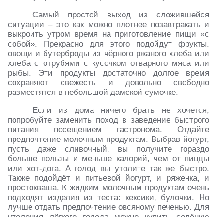
Самый простой выход из сложившейся
ситуации – это как можно плотнее позавтракать и
выкроить утром время на приготовление пищи «с
собой». Прекрасно для этого подойдут фрукты,
овощи и бутерброды из чёрного ржаного хлеба или
хлеба с отрубями с кусочком отварного мяса или
рыбы. Эти продукты достаточно долгое время
сохраняют свежесть и довольно свободно
разместятся в небольшой дамской сумочке.
Если из дома ничего брать не хочется,
попробуйте заменить поход в заведение быстрого
питания посещением гастронома. Отдайте
предпочтение молочным продуктам. Выбрав йогурт,
пусть даже сливочный, вы получите гораздо
больше пользы и меньше калорий, чем от пиццы
или хот-дога. А голод вы утолите так же быстро.
Также подойдёт и питьевой йогурт, и ряженка, и
простокваша. К жидким молочным продуктам очень
подходят изделия из теста: кексики, булочки. Но
лучше отдать предпочтение овсяному печенью. Для
утоления лёгкого голода можно купить солёную