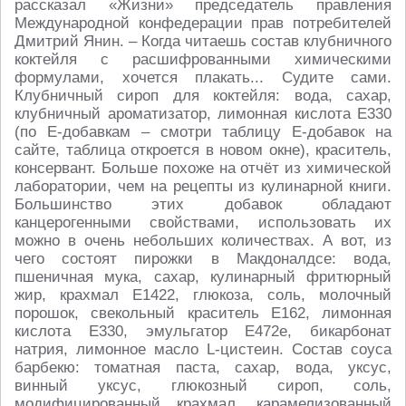
рассказал «Жизни» председатель правления
Международной конфедерации прав потребителей
Дмитрий Янин. – Когда читаешь состав клубничного
коктейля с расшифрованными химическими
формулами, хочется плакать... Судите сами.
Клубничный сироп для коктейля: вода, сахар,
клубничный ароматизатор, лимонная кислота Е330
(по Е-добавкам – смотри таблицу Е-добавок на
сайте, таблица откроется в новом окне), краситель,
консервант. Больше похоже на отчёт из химической
лаборатории, чем на рецепты из кулинарной книги.
Большинство этих добавок обладают
канцерогенными свойствами, использовать их
можно в очень небольших количествах. А вот, из
чего состоят пирожки в Макдоналдсе: вода,
пшеничная мука, сахар, кулинарный фритюрный
жир, крахмал Е1422, глюкоза, соль, молочный
порошок, свекольный краситель Е162, лимонная
кислота Е330, эмульгатор Е472е, бикарбонат
натрия, лимонное масло L-цистеин. Состав соуса
барбекю: томатная паста, сахар, вода, уксус,
винный уксус, глюкозный сироп, соль,
модифицированный крахмал, карамелизованный