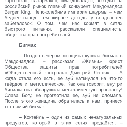
картошка», «Старбакс», «Макдоналдс», выходит на
российский рынок главный конкурент Макдоналдса
Burger King. Непоколебима империя шаурмы – чем
беднее народ, тем жирнее доходы у владельцев
забегаловок! О том, чем нас кормят в сетях
быстрого питания, рассказали специалисты
общества прав потребителей.
Бигмак
– Поздно вечером женщина купила бигмак в
Макдоналдсе, – рассказал «Жизни» юрист
Общества защиты прав потребителей
«Общественный контроль» Дмитрий Лесняк. – А
когда стала его есть, её зуб наткнулся на что-то
твёрдое и металлическое. Как она говорит, внутри
бигмака она обнаружила металлическую проволоку!
Слава Богу, не проглотила её, зуб не сломала.
После этого женщина обратилась к нам, принеся
тот самый бигмак.
– Коктейль – один из самых ненатуральных
продуктов, который в этих сетях продаётся, –