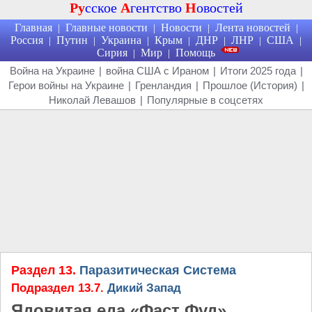
Ру
сское
А
гентство
Н
овостей
Главная
Главные новости
Новости
Лента новостей
|
|
|
|
Россия
Путин
Украина
Крым
ДНР
ЛНР
США
|
|
|
|
|
|
|
Сирия
Мир
Помощь
|
|
Война на Украине
|
война США с Ираном
|
Итоги 2025 года
|
Герои войны на Украине
|
Гренландия
|
Прошлое (История)
|
Николай Левашов
|
Популярные в соцсетях
Раздел 13.
Паразитическая Система
Подраздел 13.7.
Дикий Запад
Ядовитая еда «Фаст Фуд»