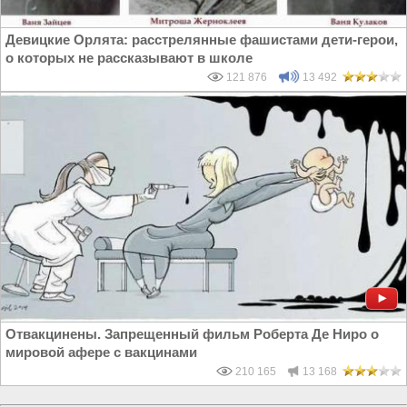
Девицкие Орлята: расстрелянные фашистами дети-герои,
о которых не рассказывают в школе
121 876
13 492
Отвакцинены. Запрещенный фильм Роберта Де Ниро о
мировой афере с вакцинами
210 165
13 168