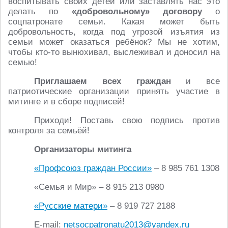
воспитывать своих детей или заставлять нас это
делать по
«добровольному» договору
о
соцпатронате семьи. Какая может быть
добровольность, когда под угрозой изъятия из
семьи может оказаться ребёнок? Мы не хотим,
чтобы кто-то вынюхивал, выслеживал и доносил на
семью!
Приглашаем всех граждан
и все
патриотические организации принять участие в
митинге и в сборе подписей!
Приходи! Поставь свою подпись против
контроля за семьёй!
Организаторы митинга
«Профсоюз граждан России»
– 8 985 761 1308
«Семья и Мир» – 8 915 213 0980
«Русские матери»
– 8 919 727 2188
E-mail:
netsocpatronatu2013@yandex.ru