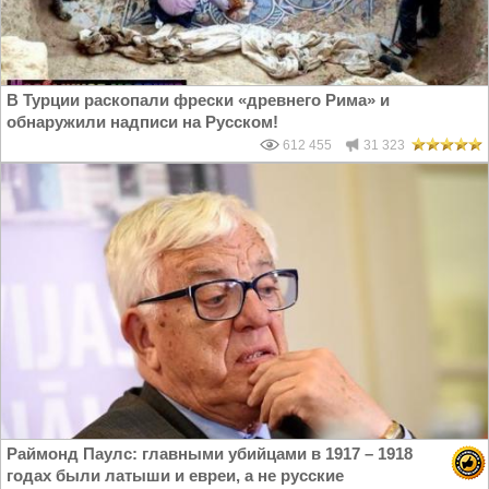
В Турции раскопали фрески «древнего Рима» и
обнаружили надписи на Русском!
612 455
31 323
Раймонд Паулс: главными убийцами в 1917 – 1918
годах были латыши и евреи, а не русские