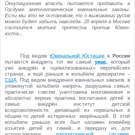
Оккупационная власть пытается продавить в
Госдуме античеловеческие ювенальные законы.
Если мы это не остановим, то о выживании русов
можно будет забыть навсегда. 20 апреля в Москве
состоится митинг протеста против Ювен-
юста...
Под видом
Ювенальной Юстиции
в
России
пытаются внедрить тот же самый
ужас
, который
уже внедрён в «цивилизованных» европейских
странах, и ещё раньше в колыбели демократии –
США
. Под видом внедрения ювенальных законов, в
упомянутой колыбели напрочь разрушена семья;
практически совсем уничтожена многовековая и
абсолютно верная практика воспитания детей в
семье; внедрён институт детской
вседозволенности, делающий из нормальных в
общем-то детей истеричных зверёнышей. В этой
колыбели раньше всех был налажен конвейер
изъятия детей из семей, и передачу их для
использования
паразитической системе
,