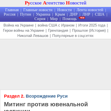
Ру
сское
А
гентство
Н
овостей
Главная
Главные новости
Новости
Лента новостей
|
|
|
|
Россия
Путин
Украина
Крым
ДНР
ЛНР
США
|
|
|
|
|
|
|
Сирия
Мир
Помощь
|
|
Война на Украине
|
война США с Ираном
|
Итоги 2025 года
|
Герои войны на Украине
|
Гренландия
|
Прошлое (История)
|
Николай Левашов
|
Популярные в соцсетях
Раздел 2.
Возрождение Руси
Митинг против ювенальной