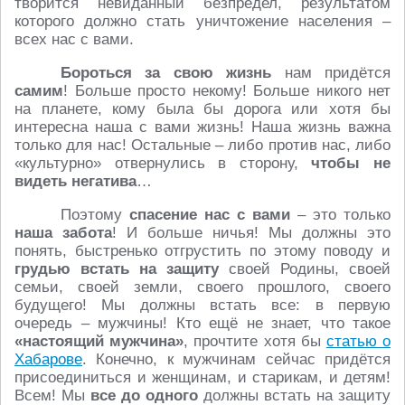
творится невиданный безпредел, результатом
которого должно стать уничтожение населения –
всех нас с вами.
Бороться за свою жизнь
нам придётся
самим
! Больше просто некому! Больше никого нет
на планете, кому была бы дорога или хотя бы
интересна наша с вами жизнь! Наша жизнь важна
только для нас! Остальные – либо против нас, либо
«культурно» отвернулись в сторону,
чтобы не
видеть негатива
…
Поэтому
спасение нас с вами
– это только
наша забота
! И больше ничья! Мы должны это
понять, быстренько отгрустить по этому поводу и
грудью встать на защиту
своей Родины, своей
семьи, своей земли, своего прошлого, своего
будущего! Мы должны встать все: в первую
очередь – мужчины! Кто ещё не знает, что такое
«настоящий мужчина»
, прочтите хотя бы
статью о
Хабарове
. Конечно, к мужчинам сейчас придётся
присоединиться и женщинам, и старикам, и детям!
Всем! Мы
все до одного
должны встать на защиту