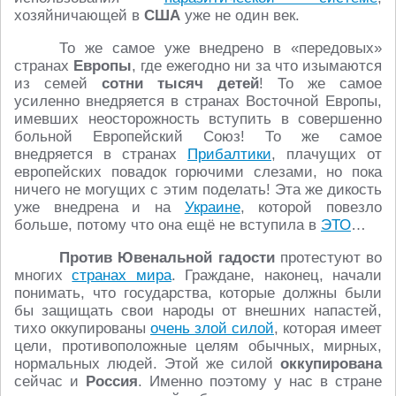
хозяйничающей в
США
уже не один век.
То же самое уже внедрено в «передовых»
странах
Европы
, где ежегодно ни за что изымаются
из семей
сотни тысяч детей
! То же самое
усиленно внедряется в странах Восточной Европы,
имевших неосторожность вступить в совершенно
больной Европейский Союз! То же самое
внедряется в странах
Прибалтики
, плачущих от
европейских повадок горючими слезами, но пока
ничего не могущих с этим поделать! Эта же дикость
уже внедрена и на
Украине
, которой повезло
больше, потому что она ещё не вступила в
ЭТО
…
Против Ювенальной гадости
протестуют во
многих
странах мира
. Граждане, наконец, начали
понимать, что государства, которые должны были
бы защищать свои народы от внешних напастей,
тихо оккупированы
очень злой силой
, которая имеет
цели, противоположные целям обычных, мирных,
нормальных людей. Этой же силой
оккупирована
сейчас и
Россия
. Именно поэтому у нас в стране