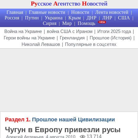
Ру
сское
А
гентство
Н
овостей
Главная
Главные новости
Новости
Лента новостей
|
|
|
|
Россия
Путин
Украина
Крым
ДНР
ЛНР
США
|
|
|
|
|
|
|
Сирия
Мир
Помощь
|
|
Война на Украине
|
война США с Ираном
|
Итоги 2025 года
|
Герои войны на Украине
|
Гренландия
|
Прошлое (История)
|
Николай Левашов
|
Популярные в соцсетях
Раздел 1.
Прошлое нашей Цивилизации
Чугун в Европу привезли русы
13 714
Алексей Артемьев
, 4 августа 2010