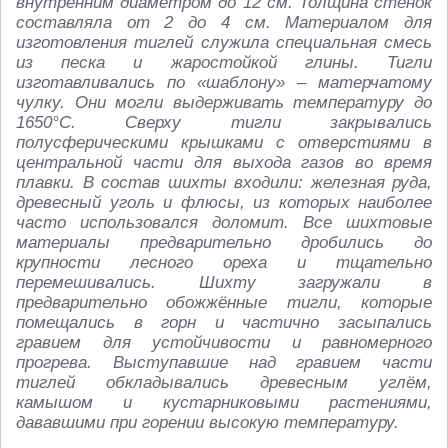
внутренним диаметром до 12 см. Толщина стенок
составляла от 2 до 4 см. Материалом для
изготовления тиглей служила специальная смесь
из песка и жаростойкой глины. Тигли
изготавливались по «шаблону» – матерчатому
чулку. Они могли выдерживать температуру до
1650°С. Сверху тигли закрывались
полусферическими крышками с отверстиями в
центральной части для выхода газов во время
плавки. В состав шихты входили: железная руда,
древесный уголь и флюсы, из которых наиболее
часто использовался доломит. Все шихтовые
материалы предварительно дробились до
крупности лесного ореха и тщательно
перемешивались. Шихту загружали в
предварительно обожжённые тигли, которые
помещались в горн и частично засыпались
гравием для устойчивости и равномерного
прогрева. Выступавшие над гравием части
тиглей обкладывались древесным углём,
камышом и кустарниковыми растениями,
дававшими при горении высокую температуру.