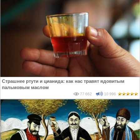
Страшнее ртути и цианида: как нас травят ядовитым
пальмовым маслом
77 662
10 996