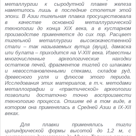
металлургии к сыродутной плавке железа
наметилось лишь в последние столетия этой
эпохи. В Азии тигельная плавка просуществовала
в качестве основной металлургической
технологии до конца XIX века, а в кустарном
производстве применяется до сих пор. Расцвет
тигельной металлургии высококачественной
стали – так называемых вутца (вуца), дамаска
или булата – приходится на V-XIII века. Известны
многочисленные археологические находки
остатков печей, фрагментов тиглей со шлаками
и невосстановленными спеками, складов руд,
древесного угля и флюсов этого периода.
Исследования этих материалов, в т.ч. методами
металлографии и «практической» археологии
позволили достаточно точно воспроизвести
технологию процесса. Опишем её в том виде, в
котором она применялась в Средней Азии в IX-XII
веках.
Для плавки применялись тигли
цилиндрической формы высотой до 1,2 м, с