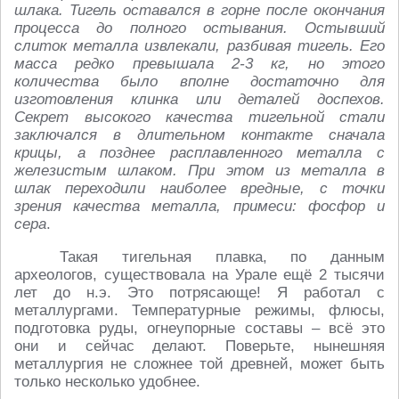
шлака. Тигель оставался в горне после окончания
процесса до полного остывания. Остывший
слиток металла извлекали, разбивая тигель. Его
масса редко превышала 2-3 кг, но этого
количества было вполне достаточно для
изготовления клинка или деталей доспехов.
Секрет высокого качества тигельной стали
заключался в длительном контакте сначала
крицы, а позднее расплавленного металла с
железистым шлаком. При этом из металла в
шлак переходили наиболее вредные, с точки
зрения качества металла, примеси: фосфор и
сера
.
Такая тигельная плавка, по данным
археологов, существовала на Урале ещё 2 тысячи
лет до н.э. Это потрясающе! Я работал с
металлургами. Температурные режимы, флюсы,
подготовка руды, огнеупорные составы – всё это
они и сейчас делают. Поверьте, нынешняя
металлургия не сложнее той древней, может быть
только несколько удобнее.