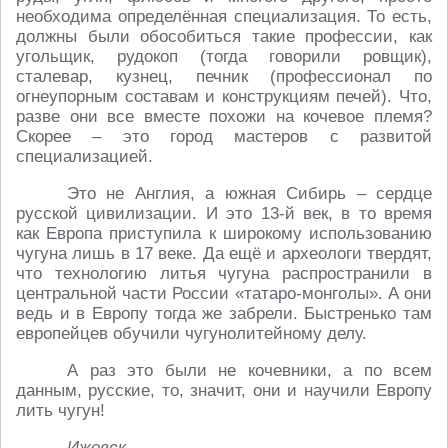
необходима определённая специализация. То есть,
должны были обособиться такие профессии, как
угольщик, рудокоп (тогда говорили ровщик),
сталевар, кузнец, печник (профессионал по
огнеупорным составам и конструкциям печей). Что,
разве они все вместе похожи на кочевое племя?
Скорее – это город мастеров с развитой
специализацией.
Это не Англия, а южная Сибирь – сердце
русской цивилизации. И это 13-й век, в то время
как Европа приступила к широкому использованию
чугуна лишь в 17 веке. Да ещё и археологи твердят,
что технологию литья чугуна распространили в
центральной части России «татаро-монголы». А они
ведь и в Европу тогда же забрели. Быстренько там
европейцев обучили чугунолитейному делу.
А раз это были не кочевники, а по всем
данным, русские, то, значит, они и научили Европу
лить чугун!
Ижевск