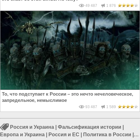
49 487
1 876
То, что подступает к России – это нечто нечеловеческое,
запредельное, немыслимое
93 487
1 589
Россия и Украина
|
Фальсификация истории
|
Европа и Украина
|
Россия и ЕС
|
Политика в России
|