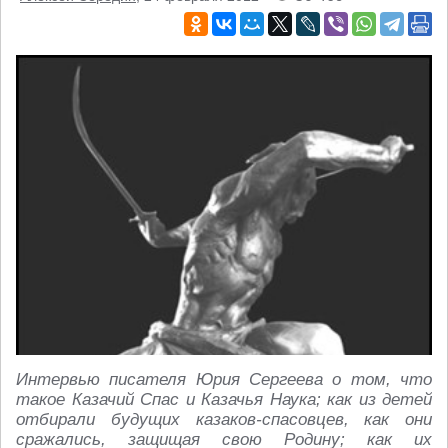
Интервью писателя Юрия Сергеева о том, что
такое Казачий Спас и Казачья Наука; как из детей
отбирали будущих казаков-спасовцев, как они
сражались, защищая свою Родину; как их