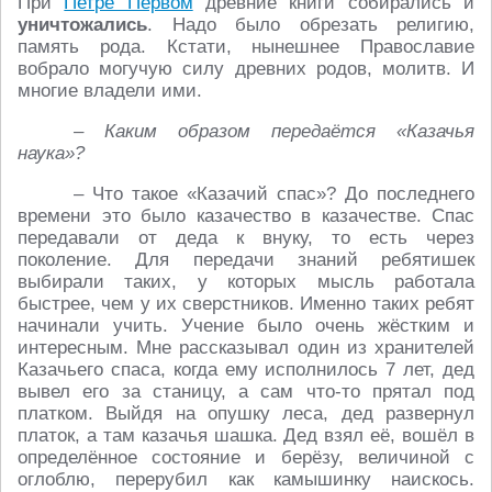
При
Петре Первом
древние книги собирались и
уничтожались
. Надо было обрезать религию,
память рода. Кстати, нынешнее Православие
вобрало могучую силу древних родов, молитв. И
многие владели ими.
– Каким образом передаётся «Казачья
наука»?
– Что такое «Казачий спас»? До последнего
времени это было казачество в казачестве. Спас
передавали от деда к внуку, то есть через
поколение. Для передачи знаний ребятишек
выбирали таких, у которых мысль работала
быстрее, чем у их сверстников. Именно таких ребят
начинали учить. Учение было очень жёстким и
интересным. Мне рассказывал один из хранителей
Казачьего спаса, когда ему исполнилось 7 лет, дед
вывел его за станицу, а сам что-то прятал под
платком. Выйдя на опушку леса, дед развернул
платок, а там казачья шашка. Дед взял её, вошёл в
определённое состояние и берёзу, величиной с
оглоблю, перерубил как камышинку наискось.