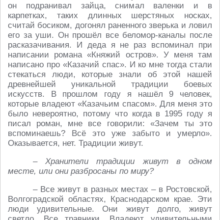
он подранивал зайца, снимал валенки и в
карпетках, таких длинных шерстяных носках,
считай босиком, догонял раненного зверька и ловил
его за уши. Он прошёл все беломор-каналы после
расказачивания. И деда я не раз вспоминал при
написании романа «Княжий остров». У меня там
написано про «Казачий спас». И ко мне тогда стали
стекаться люди, которые знали об этой нашей
древнейшей уникальной традиции боевых
искусств. В прошлом году я нашёл 9 человек,
которые владеют «Казачьим спасом». Для меня это
было невероятно, потому что когда в 1995 году я
писал роман, мне все говорили: «Зачем ты это
вспоминаешь? Всё это уже забыто и умерло».
Оказывается, нет. Традиции живут.
– Хранители традиции живут в одном
месте, или они разбросаны по миру?
– Все живут в разных местах – в Ростовской,
Волгоградской областях, Краснодарском крае. Эти
люди удивительные. Они живут долго, живут
светло. Все травники. Владеют удивительными