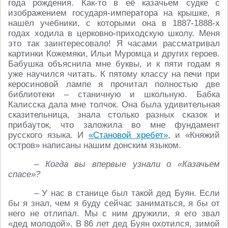
года рождения. Как-то в её казачьем судке с
изображением государя-императора на крышке, я
нашёл учебники, с которыми она в 1887-1888-х
годах ходила в церковно-приходскую школу. Меня
это так заинтересовало! Я часами рассматривал
картинки Кожемяки, Ильи Муромца и других героев.
Бабушка объяснила мне буквы, и к пяти годам я
уже научился читать. К пятому классу на печи при
керосиновой лампе я прочитал полностью две
библиотеки – станичную и школьную. Бабка
Калисска дала мне толчок. Она была удивительная
сказительница, знала столько разных сказок и
прибауток, что заложила во мне фундамент
русского языка. И
«Становой хребет»
, и «Княжий
остров» написаны нашим донским языком.
– Когда вы впервые узнали о «Казачьем
спасе»?
– У нас в станице был такой дед Буян. Если
бы я знал, чем я буду сейчас заниматься, я бы от
него не отлипал. Мы с ним дружили, я его звал
«дед молодой». В 86 лет дед Буян охотился, зимой