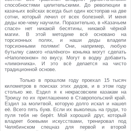
способностями целительскими. До революции в
казачьих войсках всегда был один костоправ на две
сотни, который лечил от всех болезней. И меня
деды кое-чему научили. Поразительно, в «Казачьем
спасе» нет никакой бесятины, никакой чёрной
магии. В этой методике всё основано на
торсионных полях, и наши деды владели
торсионными полями! Они, например, любую
бутылку самого «палёного» коньяка могут сделать
«Наполеоном» по вкусу. Могут в водку добавить
«лимончика». И это всё делается на чисто
традиционной основе.
Только в прошлом году проехал 15 тысяч
километров в поисках этих дедов, и в этом году
столько же. Ездил я к некрасовским казакам на
Троицу по их приглашению в Ставропольский край.
Ездил за молитвой, которую долго искал и нашел
её. Всего пять букв. Если их выколешь на груди, то
пуля тебя не берёт. Мой хороший друг, который
владеет боевыми искусствами, тренировал под
Челябинском спецназ для первой и второй