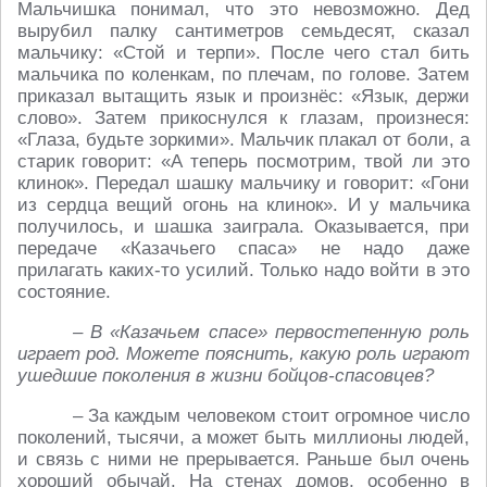
Мальчишка понимал, что это невозможно. Дед
вырубил палку сантиметров семьдесят, сказал
мальчику: «Стой и терпи». После чего стал бить
мальчика по коленкам, по плечам, по голове. Затем
приказал вытащить язык и произнёс: «Язык, держи
слово». Затем прикоснулся к глазам, произнеся:
«Глаза, будьте зоркими». Мальчик плакал от боли, а
старик говорит: «А теперь посмотрим, твой ли это
клинок». Передал шашку мальчику и говорит: «Гони
из сердца вещий огонь на клинок». И у мальчика
получилось, и шашка заиграла. Оказывается, при
передаче «Казачьего спаса» не надо даже
прилагать каких-то усилий. Только надо войти в это
состояние.
– В «Казачьем спасе» первостепенную роль
играет род. Можете пояснить, какую роль играют
ушедшие поколения в жизни бойцов-спасовцев?
– За каждым человеком стоит огромное число
поколений, тысячи, а может быть миллионы людей,
и связь с ними не прерывается. Раньше был очень
хороший обычай. На стенах домов, особенно в