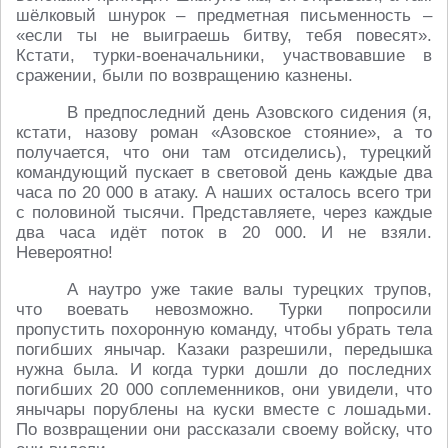
шёлковый шнурок – предметная письменность –
«если ты не выиграешь битву, тебя повесят».
Кстати, турки-военачальники, участвовавшие в
сражении, были по возвращению казнены.
В предпоследний день Азовского сидения (я,
кстати, назову роман «Азовское стояние», а то
получается, что они там отсиделись), турецкий
командующий пускает в световой день каждые два
часа по 20 000 в атаку. А наших осталось всего три
с половиной тысячи. Представляете, через каждые
два часа идёт поток в 20 000. И не взяли.
Невероятно!
А наутро уже такие валы турецких трупов,
что воевать невозможно. Турки попросили
пропустить похоронную команду, чтобы убрать тела
погибших янычар. Казаки разрешили, передышка
нужна была. И когда турки дошли до последних
погибших 20 000 соплеменников, они увидели, что
янычары порублены на куски вместе с лошадьми.
По возвращении они рассказали своему войску, что