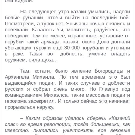
они видели.
На следующее утро казаки умылись, надели
белые рубашки, чтобы выйти на последний бой.
Посмотрели, а турок нет. Янычары ночью снялись и
побежали. Казалось бы, молитесь, радуйтесь, что
победили. Тем не менее, израненные, уставшие от
порубки такой армады, казаки, около Дона догнали
убегающих турок и ещё 30 000 порубали и утопили
в реке. Такая вот доблесть, умение владеть
оружием, сила духа…
Там, кстати, было явление Богородицы и
Архангела Михаила. По тем временам это был
выдающийся подвиг. И таких случаев о доблести
русских я собрал очень много. Но Главпур под
командованием Михаэлса, такие массовые подвиги
героизма засекретил. И только сейчас это начинает
прорываться наружу.
– Каким образом удалось сберечь «Казачий
спас» во время революции, тогда большевики, как
известно, пытались уничтожить все вековые