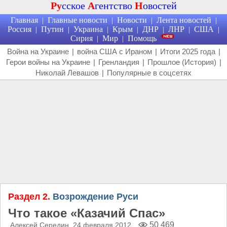
Ру
сское
А
гентство
Н
овостей
Главная
Главные новости
Новости
Лента новостей
|
|
|
|
Россия
Путин
Украина
Крым
ДНР
ЛНР
США
|
|
|
|
|
|
|
Сирия
Мир
Помощь
|
|
Война на Украине
|
война США с Ираном
|
Итоги 2025 года
|
Герои войны на Украине
|
Гренландия
|
Прошлое (История)
|
Николай Левашов
|
Популярные в соцсетях
Раздел 2.
Возрождение Руси
Что такое «Казачий Спас»
50 469
Алексей Середин
, 24 февраля 2012