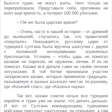
Бьются турки, не могут взять. Чего только не
перепробовали. Представьте себе, противник не
взял ещё крепость, а потерял 100 000 убитыми.
– Где же была царская армия?
– Очень часто в нашей истории – от древней
до нынешней, случалось так, что правителей
«покупали». Оказывается, русскому царю от
турецкого султана была вручена шкатулка с двумя
с половиной килограммами огранённых
бриллиантов. Условие – чтобы царь не помогал
казакам ни порохом, ни оружием, ничем. И он не
помогал. Казаки всё делали сами на своём личном
энтузиазме. В той битве принимали участие
запорожские казаки, которые применяли традицию,
называемую в разных казачьих местах по-разному,
где «Казачий спас», где «Казачья наука».
Так вот, казаки сожгли ночью все турецкие
корабли и турки уже не знали, что делать дальше.
И вот от Султана командующему турецкими
войсками приходит шкатулочка, он открывает, а там