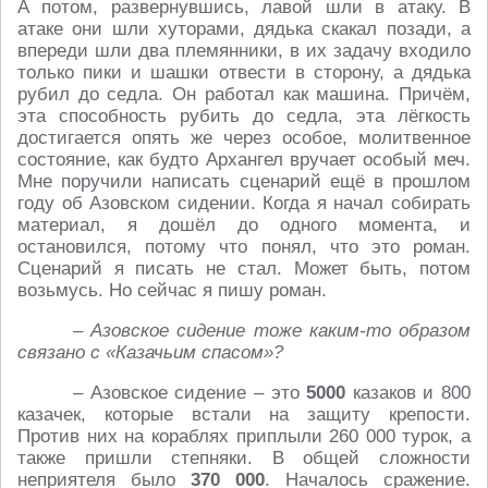
А потом, развернувшись, лавой шли в атаку. В
атаке они шли хуторами, дядька скакал позади, а
впереди шли два племянники, в их задачу входило
только пики и шашки отвести в сторону, а дядька
рубил до седла. Он работал как машина. Причём,
эта способность рубить до седла, эта лёгкость
достигается опять же через особое, молитвенное
состояние, как будто Архангел вручает особый меч.
Мне поручили написать сценарий ещё в прошлом
году об Азовском сидении. Когда я начал собирать
материал, я дошёл до одного момента, и
остановился, потому что понял, что это роман.
Сценарий я писать не стал. Может быть, потом
возьмусь. Но сейчас я пишу роман.
– Азовское сидение тоже каким-то образом
связано с «Казачьим спасом»?
– Азовское сидение – это
5000
казаков и 800
казачек, которые встали на защиту крепости.
Против них на кораблях приплыли 260 000 турок, а
также пришли степняки. В общей сложности
неприятеля было
370 000
. Началось сражение.