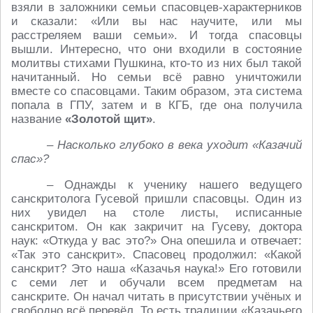
взяли в заложники семьи спасовцев-характерников
и сказали: «Или вы нас научите, или мы
расстреляем ваши семьи». И тогда спасовцы
вышли. Интересно, что они входили в состояние
молитвы стихами Пушкина, кто-то из них был такой
начитанный. Но семьи всё равно уничтожили
вместе со спасовцами. Таким образом, эта система
попала в ГПУ, затем и в КГБ, где она получила
название
«Золотой щит»
.
– Насколько глубоко в века уходит «Казачий
спас»?
– Однажды к ученику нашего ведущего
санскритолога Гусевой пришли спасовцы. Один из
них увидел на столе листы, исписанные
санскритом. Он как закричит на Гусеву, доктора
наук: «Откуда у вас это?» Она опешила и отвечает:
«Так это санскрит». Спасовец продолжил: «Какой
санскрит? Это наша «Казачья наука!» Его готовили
с семи лет и обучали всем предметам на
санскрите. Он начал читать в присутствии учёных и
свободно всё перевёл. То есть традиции «Казачьего