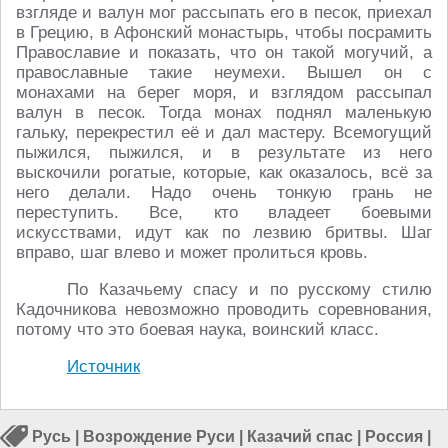
взгляде и валун мог рассыпать его в песок, приехал
в Грецию, в Афонский монастырь, чтобы посрамить
Православие и показать, что он такой могучий, а
православные такие неумехи. Вышел он с
монахами на берег моря, и взглядом рассыпал
валун в песок. Тогда монах поднял маленькую
гальку, перекрестил её и дал мастеру. Всемогущий
пыжился, пыжился, и в результате из него
выскочили рогатые, которые, как оказалось, всё за
него делали. Надо очень тонкую грань не
переступить. Все, кто владеет боевыми
искусствами, идут как по лезвию бритвы. Шаг
вправо, шаг влево и может пролиться кровь.
По Казачьему спасу и по русскому стилю
Кадочникова невозможно проводить соревнования,
потому что это боевая наука, воинский класс.
Источник
Русь
|
Возрождение Руси
|
Казачий спас
|
Россия
|