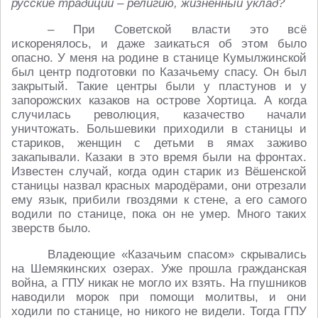
русские традиции – религию, жизненный уклад?
– При Советской власти это всё
искоренялось, и даже заикаться об этом было
опасно. У меня на родине в станице Кумылжинской
был центр подготовки по Казачьему спасу. Он был
закрытый. Такие центры были у пластунов и у
запорожских казаков на острове Хортица. А когда
случилась революция, казачество начали
уничтожать. Большевики приходили в станицы и
стариков, женщин с детьми в ямах заживо
закапывали. Казаки в это время были на фронтах.
Известен случай, когда один старик из Вёшенской
станицы назвал красных мародёрами, они отрезали
ему язык, прибили гвоздями к стене, а его самого
водили по станице, пока он не умер. Много таких
зверств было.
Владеющие «Казачьим спасом» скрывались
на Шемякинских озерах. Уже прошла гражданская
война, а ГПУ никак не могло их взять. На гпушников
наводили морок при помощи молитвы, и они
ходили по станице, но никого не видели. Тогда ГПУ