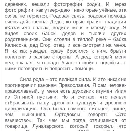
деревнях, вешали фотографии родни. И через
фотографии, как утверждают некоторые учёные, эта
связь не теряется. Родовая связь, родовая помощь
очень действенна. Деды, которые хранят традиции
«Казачьего спаса», водили меня к моему роду. Я
видел своих бабок, дедов и тысячи других
родственников. Они стояли в тёплой реке – бабка
Калисска, дед Егор, отец, и все смотрели на меня.
Я их как увидел, сразу бросился к ним, брызги
полетели в разные стороны. А дед, который меня
вёл, сказал, что надо было спокойно подойти, с
ними поговорить и попросить помощи.
Сила рода – это великая сила. И это никак не
противоречит канонам Православия. Я сам человек
православный, у меня есть духовник игумен Илия
из Оптиной пустыни. Но я считаю, что нельзя
отбрасывать нашу древнюю культуру и древнюю
цивилизацию. Она была намного сильнее, чище,
чем нынешняя. Ортодоксы говорят: «Это
язычество». Так чем мы тогда отличаемся от
товарища Луначарского, который говорил, что