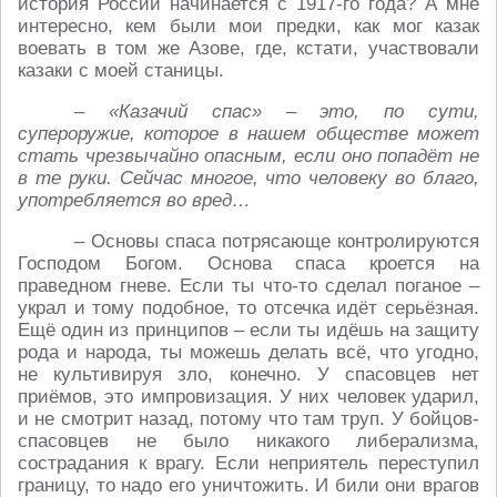
история России начинается с 1917-го года? А мне
интересно, кем были мои предки, как мог казак
воевать в том же Азове, где, кстати, участвовали
казаки с моей станицы.
– «Казачий спас» – это, по сути,
супероружие, которое в нашем обществе может
стать чрезвычайно опасным, если оно попадёт не
в те руки. Сейчас многое, что человеку во благо,
употребляется во вред…
– Основы спаса потрясающе контролируются
Господом Богом. Основа спаса кроется на
праведном гневе. Если ты что-то сделал поганое –
украл и тому подобное, то отсечка идёт серьёзная.
Ещё один из принципов – если ты идёшь на защиту
рода и народа, ты можешь делать всё, что угодно,
не культивируя зло, конечно. У спасовцев нет
приёмов, это импровизация. У них человек ударил,
и не смотрит назад, потому что там труп. У бойцов-
спасовцев не было никакого либерализма,
сострадания к врагу. Если неприятель переступил
границу, то надо его уничтожить. И били они врагов