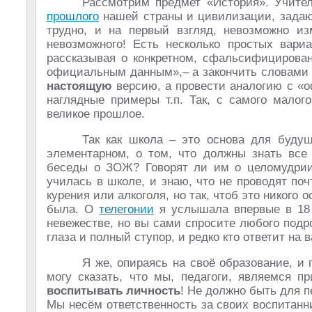
Рассмотрим предмет «История». Учите
прошлого
нашей страны и цивилизации, задают
трудно, и на первый взгляд, невозможно из
невозможного! Есть несколько простых вари
рассказывая о конкретном, сфальсифицирован
официальным данным»,– а закончить словами
настоящую
версию, а провести аналогию с «
наглядные примеры т.п. Так, с самого мало
великое прошлое.
Так как школа – это основа для буду
элементарном, о том, что должны знать все
беседы о ЗОЖ? Говорят ли им о целомудри
училась в школе, и знаю, что не проводят поч
курения или алкоголя, но так, чтоб это никого 
была. О
телегонии
я услышала впервые в 18 л
невежестве, но вы сами спросите любого подр
глаза и полный ступор, и редко кто ответит на 
Я же, опираясь на своё образование, и 
могу сказать, что мы, педагоги, являемся 
воспитывать личность
! Не должно быть для п
Мы несём ответственность за своих воспитанн