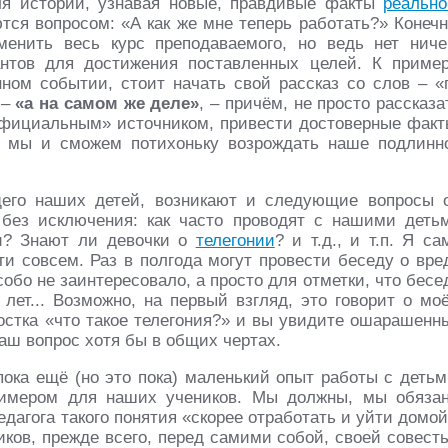
ля истории, узнавая новые, правдивые факты
реально
ся вопросом: «А как же мне теперь работать?» Конечн
менить весь курс преподаваемого, но ведь нет ниче
антов для достижения поставленных целей. К пример
ном событии, стоит начать свой рассказ со слов – «
 –
«а на самом же деле»
, – причём, не просто рассказа
официальным» источником, привести достоверные факт
го мы и сможем потихоньку возрождать наше подлинн
щего наших детей, возникают и следующие вопросы 
 без исключения: как часто проводят с нашими деть
и? Знают ли девочки о
телегонии
? и т.д., и т.п. Я са
ти совсем. Раз в полгода могут провести беседу о вре
особо не заинтересовало, а просто для отметки, что бесе
ет... Возможно, на первый взгляд, это говорит о мо
остка «что такое телегония?» и вы увидите ошарашенн
ваш вопрос хотя бы в общих чертах.
пока ещё (но это пока) маленький опыт работы с детьм
примером для наших учеников. Мы должны, мы обяза
едагога такого понятия «скорее отработать и уйти домой
иков, прежде всего, перед самими собой, своей совест