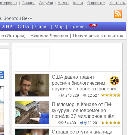
материалы
|
Ссылки
|
Зарубки
|
Молва
|
Книги
|
О проекте
|
Контакты
. Золотой Век»
ЛНР
США
Сирия
Мир
Помощь
|
|
|
|
е (История)
|
Николай Левашов
|
Популярные в соцсетях
США давно травят
россиян биологическим
оружием – новое откровение
Эдварда Сноудена
246 229
12 527
Пчеломор: в Канаде от ГМ-
кукурузы одновременно
погибло 37 миллионов пчёл
64 430
11 201
Страшнее ртути и цианида: