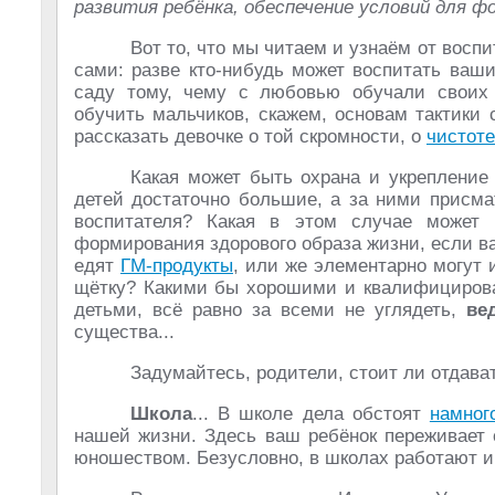
развития ребёнка, обеспечение условий для ф
Вот то, что мы читаем и узнаём от вос
сами: разве кто-нибудь может воспитать ваш
саду тому, чему с любовью обучали своих
обучить мальчиков, скажем, основам тактики
рассказать девочке о той скромности, о
чистоте
Какая может быть охрана и укрепление 
детей достаточно большие, а за ними присм
воспитателя? Какая в этом случае может
формирования здорового образа жизни, если ва
едят
ГМ-продукты
, или же элементарно могут 
щётку? Какими бы хорошими и квалифициров
детьми, всё равно за всеми не углядеть,
ве
существа...
Задумайтесь, родители, стоит ли отдава
Школа
... В школе дела обстоят
намног
нашей жизни. Здесь ваш ребёнок переживает 
юношеством. Безусловно, в школах работают 