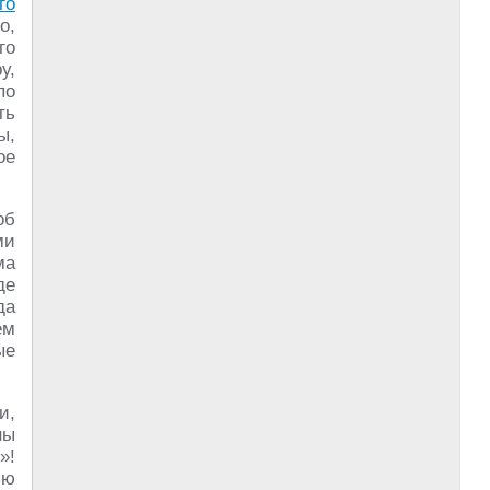
го
о,
го
у,
по
ть
ы,
ое
об
ми
ма
де
да
ём
ые
и,
ны
»!
ью