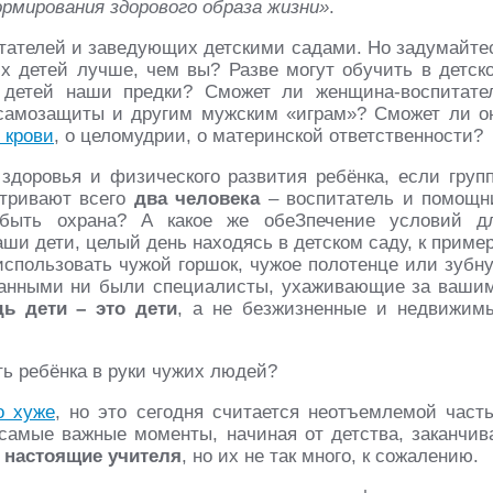
ормирования здорового образа жизни»
.
питателей и заведующих детскими садами. Но задумайте
их детей лучше, чем вы? Разве могут обучить в детск
 детей наши предки? Сможет ли женщина-воспитате
 самозащиты и другим мужским «играм»? Сможет ли о
 крови
, о целомудрии, о материнской ответственности?
здоровья и физического развития ребёнка, если груп
атривают всего
два человека
– воспитатель и помощн
 быть охрана? А какое же обеЗпечение условий д
ши дети, целый день находясь в детском саду, к пример
использовать чужой горшок, чужое полотенце или зубн
анными ни были специалисты, ухаживающие за ваши
дь дети – это дети
, а не безжизненные и недвижим
ть ребёнка в руки чужих людей?
о хуже
, но это сегодня считается неотъемлемой част
самые важные моменты, начиная от детства, заканчив
и
настоящие
учителя
, но их не так много, к сожалению.