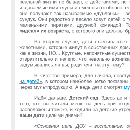
реальной жизни не бывает, с действиями, не
издаваемые ими глупы и смешны (особенно, ес
они получают так называемые «дублоны» – зо
сундук. Они радостно и весело зовут детей с 
маленькими пиратами, дружной командой. То
«идеал» их возраста
, с которого они должны б
Во втором случае, дети сталкиваются
животными, которые живут в собственных доми
как в жизни, НО... Круглые, непонятные сущес
отвратительно и нелепо, что невольно возник
задумывались ли вы, родители, на эту тему?
В качестве примера, для начала, сове
на детей»
, в котором наиболее чётко показан
через мультпродукцию. А ведь дети смотрят
му
Идём дальше.
Детский сад
. Здесь дети
того, что вы читали меню на день при входе
расположены там же, и ходили на детские утре
ваши дети
целыми днями?
«Основная цель ДОУ – воспитание, об