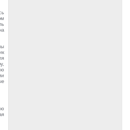
сь
ом
ль
на
пы
ик
ля
у,
ую
ми
ые
ью
ая