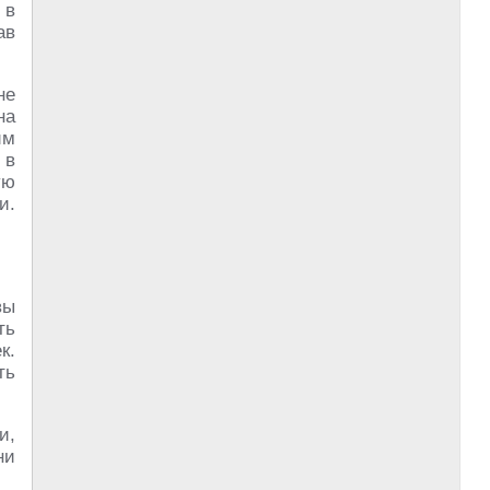
 в
ав
не
на
им
 в
ую
и.
вы
ть
к.
ть
и,
ни