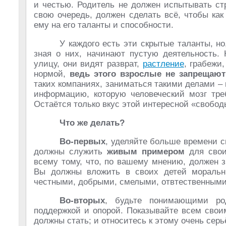
и честью. Родитель не должен испытывать стра
свою очередь, должен сделать всё, чтобы как
ему на его таланты и способности.
У каждого есть эти скрытые таланты, но
зная о них, начинают пустую деятельность. 
улицу, они видят разврат,
растление
, грабежи
нормой,
ведь этого взрослые не запрещают
таких компаниях, заниматься такими делами – 
информацию, которую человеческий мозг треб
Остаётся только вкус этой интересной «свободы
Что же делать?
Во-первых
, уделяйте больше времени с
должны служить
живым примером
для свои
всему тому, что, по вашему мнению, должен 
Вы должны вложить в своих детей моральны
честными, добрыми, смелыми, отвтественными
Во-вторых
, будьте понимающими ро
поддержкой и опорой. Показывайте всем свои
должны стать; и относитесь к этому очень сер