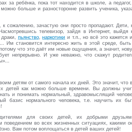
х за ребёнка, пока тот находится в школе, а педагог,
 можно больше и разносторонне развить ученика, указ
, к сожалению, зачастую они просто пропадают. Дети, 
Насмотревшись телевизор, зайдя в Интернет, выйдя 
, драки,
пьянство
,
наркотики
и т.п., но всё это кажется 
... Им становится интересно жить в этой среде, быть
потому что это даёт им новые ощущения, а значит, нов
ует непрерывно. И уже неважно, что скажут родител
»...
воим детям от самого начала их дней. Это значит, что 
х детей как можно больше времени. Вы должны учи
знать и понимать нормальный, здравомыслящий челове
й базис нормального человека, т.е. научить их бы
!
дителями для своих детей, их добрыми друзьям
м поведением во всех жизненных ситуациях, какими о
ьёзно. Вам потом воплощаться в детей ваших детей!