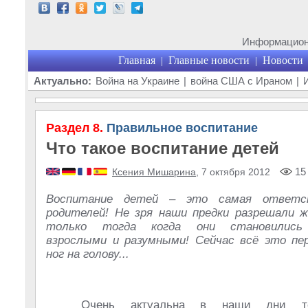
Информационн
Главная
Главные новости
Новости
|
|
Актуально:
Война на Украине
|
война США с Ираном
|
Раздел 8.
Правильное воспитание
Что такое воспитание детей
15
Ксения Мишарина
, 7 октября 2012
Воспитание детей – это самая ответс
родителей! Не зря наши предки разрешали 
только тогда когда они становились
взрослыми и разумными! Сейчас всё это пе
ног на голову...
Очень актуальна в наши дни те