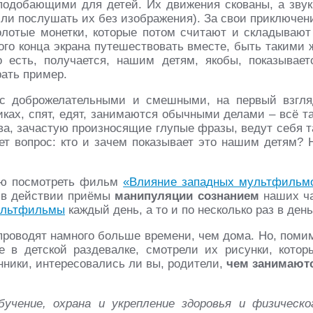
 подобающими для детей. Их движения скованы, а звук
ли послушать их без изображения). За свои приключен
лотые монетки, которые потом считают и складывают
того конца экрана путешествовать вместе, быть такими 
 есть, получается, нашим детям, якобы, показывает
рать пример.
 с доброжелательными и смешными, на первый взгля
ках, спят, едят, занимаются обычными делами – всё та
тва, зачастую произносящие глупые фразы, ведут себя т
ает вопрос: кто и зачем показывает это нашим детям? 
тую посмотреть фильм
«Влияние западных мультфильм
ы в действии приёмы
манипуляции сознанием
наших ч
льтфильмы
каждый день, а то и по несколько раз в день
 проводят намного больше времени, чем дома. Но, поми
 в детской раздевалке, смотрели их рисунки, котор
нники, интересовались ли вы, родители,
чем занимают
учение, охрана и укрепление здоровья и физическо