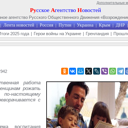
Дополнительные 
Ру
сское
А
гентство
Н
овостей
ое агентство Русского Общественного Движения «Возрождение
Лента новостей
Россия
Путин
Украина
Крым
ДНР
|
|
|
|
|
|
|
Итоги 2025 года
|
Герои войны на Украине
|
Гренландия
|
Прошло
 942
твенная работа
женщинам рожать
 по-настоящему
реворачивается с
ма воспитания