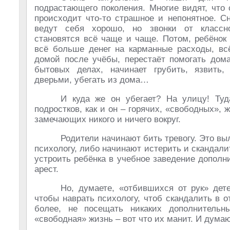
подрастающего поколения. Многие видят, что
происходит что-то страшное и непонятное. С
ведут себя хорошо, но звонки от классно
становятся всё чаще и чаще. Потом, ребёнок
всё больше денег на карманные расходы, вс
домой после учёбы, перестаёт помогать дом
бытовых делах, начинает грубить, язвить,
дверьми, убегать из дома…
И куда же он убегает? На улицу! Туд
подростков, как и он – горячих, «свободных»
замечающих никого и ничего вокруг.
Родители начинают бить тревогу. Это выл
психологу, либо начинают истерить и скандал
устроить ребёнка в учебное заведение допол
арест.
Но, думаете, «отбившихся от рук» дете
чтобы наврать психологу, чтоб скандалить в о
более, не посещать никаких дополнительны
«свободная» жизнь – вот что их манит. И думаю,