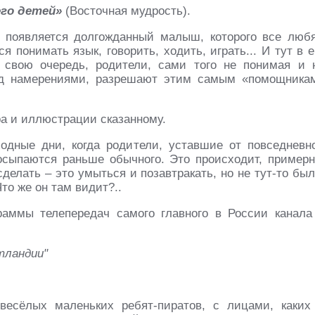
его детей»
(Восточная мудрость).
 появляется долгожданный малыш, которого все любя
я понимать язык, говорить, ходить, играть... И тут в е
 свою очередь, родители, сами того не понимая и 
яд намерениями, разрешают этим самым «помощника
ра и иллюстрации сказанному.
ходные дни, когда родители, уставшие от повседневн
сыпаются раньше обычного. Это происходит, примерн
делать – это умыться и позавтракать, но не тут-то был
то же он там видит?..
аммы телепередач самого главного в России канала
тландии"
весёлых маленьких ребят-пиратов, с лицами, каких