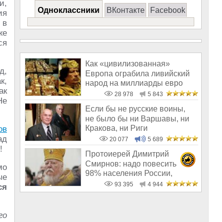
и,
Одноклассники
ВКонтакте
Facebook
ия
 в
же
ся
Как «цивилизованная»
д,
Европа ограбила ливийский
к,
народ на миллиарды евро
ак
28 978
5 843
Не
Если бы не русские воины,
не было бы ни Варшавы, ни
Кракова, ни Риги
ов
ад
20 077
5 689
!
Протоиерей Димитрий
Смирнов: надо повесить
мо
98% населения России,
ые
чтобы восторжество
93 395
4 944
ся
го