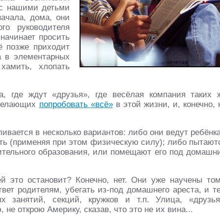
 с нашими детьми
начала, дома, они
го руководителя
 начинает просить
ё позже приходит
а в элементарных
 хамить, хлопать
а, где ждут «друзья», где весёлая компания таких 
, желающих
попробовать «всё»
в этой жизни, и, конечно, 
ивается в несколько вариантов: либо они ведут ребёнка
ить (применяя при этом физическую силу); либо пытают
нительного образования, или помещают его под домашн
й это остановит? Конечно, нет. Они уже научены том
твет родителям, убегать из-под домашнего ареста, и т
х занятий, секций, кружков и т.п. Улица, «друзья
 не открою Америку, сказав, что это не их вина...