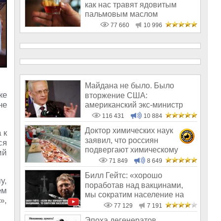
как нас травят ядовитым
пальмовым маслом
77 660
10 996
Майдана не было. Было
же
вторжение США:
не
американский экс-министр
написал открытое пись
116 431
10 884
Доктор химических наук
 к
заявил, что россиян
ся
подвергают химическому
ий
геноциду
71 849
8 649
Билл Гейтс: «хорошо
у,
поработав над вакцинами,
ем
мы сократим население на
»,
10-15%»
77 129
7 191
Эпоха дегенератов,