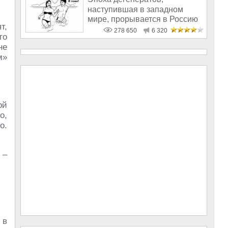
наступившая в западном
мире, прорывается в Россию
т,
278 650
6 320
го
не
м»
ой
о,
о.
 –
 в