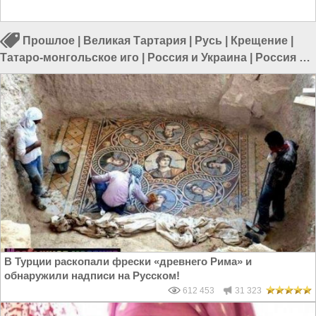
Прошлое
|
Великая Тартария
|
Русь
|
Крещение
|
Татаро-монгольское иго
|
Россия и Украина
|
Россия и
Евразия
В Турции раскопали фрески «древнего Рима» и
обнаружили надписи на Русском!
612 453
31 323