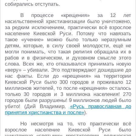
собирались отступать.
В процессе «крещения» за 12 лет
насильственной христианизации было уничтожено,
за редким исключением, практически всё взрослое
население Киевской Руси. Потому что навязать
такое «учение» можно было только неразумным
детям, которые, в силу своей молодости, ещё не
могли понимать, что такая религия обращала их в
рабов и в физическом, и духовном смысле этого
слова. Всех же, кто отказывался принимать новую
«веру» – убивали. Это подтверждают дошедшие до
нас факты. Если до «крещения» на территории
Киевской Руси было 300 городов и проживало 12
миллионов жителей, то после «крещения» осталось
только 30 городов и 3 миллиона населения! 270
городов были разрушены! 9 миллионов людей было
убито! (Дий Владимир,
«Русь православная до
принятия христианства и после»
).
Но несмотря на то, что практически всё
взрослое население Киевской Руси было
уничтожено «святыми» крестителями, ведическая