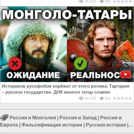
26 422
491
Историков русофобов корёжит от этого ролика. Тартария
– русское государство. ДНК монгол татар славян
16 670
461
Россия и Монголия
|
Россия и Запад
|
Россия и
Европа
|
Фальсификация истории
|
Русская история
|
Наука в России
|
Россия и ЕС