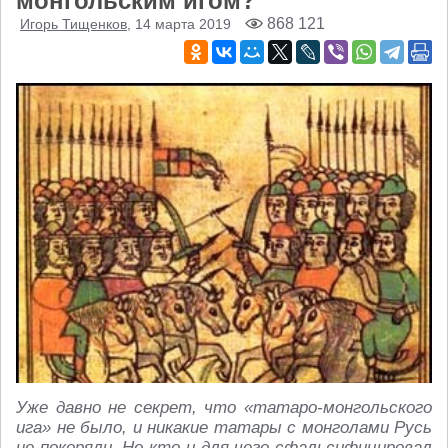
монгольским игом?
868 121
Игорь Тищенков
, 14 марта 2019
Уже давно не секрет, что «татаро-монгольского
ига» не было, и никакие татары с монголами Русь
не покоряли. Но кто и для чего сфальсифицировал