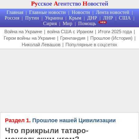
Ру
сское
А
гентство
Н
овостей
Главная
Главные новости
Новости
Лента новостей
|
|
|
|
Россия
Путин
Украина
Крым
ДНР
ЛНР
США
|
|
|
|
|
|
|
Сирия
Мир
Помощь
|
|
Война на Украине
|
война США с Ираном
|
Итоги 2025 года
|
Герои войны на Украине
|
Гренландия
|
Прошлое (История)
|
Николай Левашов
|
Популярные в соцсетях
Раздел 1.
Прошлое нашей Цивилизации
Что прикрыли татаро-