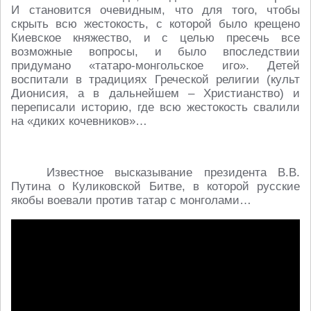
И становится очевидным, что для того, чтобы
скрыть всю жестокость, с которой было крещено
Киевское княжество, и с целью пресечь все
возможные вопросы, и было впоследствии
придумано «татаро-монгольское иго». Детей
воспитали в традициях Греческой религии (культ
Дионисия, а в дальнейшем – Христианство) и
переписали историю, где всю жестокость свалили
на «диких кочевников»…
Известное высказывание президента В.В.
Путина о Куликовской Битве, в которой русские
якобы воевали против татар с монголами…