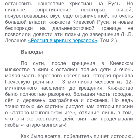
остановить нашествие христиан на Русь. Но
сильное сопротивление некоторых князей,
почувствовавших вкус ещё ограниченной, но очень
большой власти княжеств Киевской Руси, и новые
беспорядки на дальневосточной границе не
позволили довести эти планы до завершения (Н.В.
Левашов
«Россия в кривых зеркалах»
, Том 2.).
Выводы
По сути, после крещения в Киевском
княжестве в живых остались только дети и очень
малая часть взрослого населения, которая приняла
Греческую религию – 3 миллиона человек из 12-
миллионного населения до крещения. Княжество
было полностью разорено, большая часть городов,
сёл и деревень разграблена и сожжена. Но ведь
точно такую же картину рисуют нам авторы версии
о «татаро-монгольском иге», отличие лишь в том,
что эти же жестокие, действия там проделывали
якобы «татаро-монголы»!
Как было всегда, победитель пишет историю.