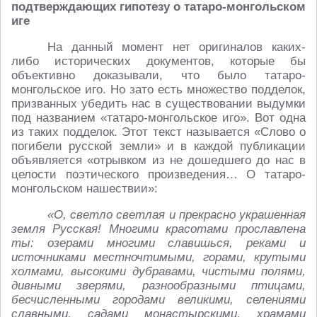
подтверждающих гипотезу о татаро-монгольском
иге
На данный момент нет оригиналов каких-
либо исторических документов, которые бы
объективно доказывали, что было татаро-
монгольское иго. Но зато есть множество подделок,
призванных убедить нас в существовании выдумки
под названием «татаро-монгольское иго». Вот одна
из таких подделок. Этот текст называется «Слово о
погибели русской земли» и в каждой публикации
объявляется «отрывком из не дошедшего до нас в
целости поэтического произведения… О татаро-
монгольском нашествии»:
«О, светло светлая и прекрасно украшенная
земля Русская! Многими красотами прославлена
ты: озерами многими славишься, реками и
источниками местночтимыми, горами, крутыми
холмами, высокими дубравами, чистыми полями,
дивными зверями, разнообразными птицами,
бесчисленными городами великими, селениями
славными, садами монастырскими, храмами