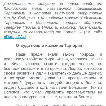
Дагестанскими, живущие на северо-западе от
Каспийского моря, называются Калмыкскими
Тартарами и которые занимают территорию
между Сибирью и Каспийским морем; Узбекскими
Тартарами и Монголами, которые обитают
севернее Персии и Индии и, наконец, Тибетскими,
живущие на северо-запад от Китая…»
(см. сайт
«Пища РА»
)…
Откуда пошло название Тартария
Наши предки знали законы природы и
реальное устройство мира, жизни, человека. Но, как
и сейчас, уровень развития каждого человека не
был одинаковым и в те времена. Людей, которые в
своём развитии ушли значительно дальше других,
и которые могли управлять пространством и
материей (управлять погодой, исцелять болезни,
видеть будущее и т.д.), называли Волхвами. Тех из
Волхвов, кто умел управлять пространством на
планетарном уровне и выше, называли Богами.
То есть, значение слова Бог, у наших предков