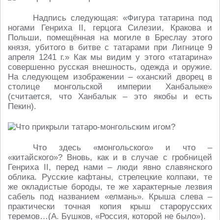
Надпись следующая: «Фигура татарина под
ногами Генриха II, герцога Силезии, Кракова и
Польши, помещённая на могиле в Бреслау этого
князя, убитого в битве с татарами при Лигнице 9
апреля 1241 г.» Как мы видим у этого «татарина»
совершенно русская внешность, одежда и оружие.
На следующем изображении – «ханский дворец в
столице монгольской империи Ханбалыке»
(считается, что Ханбалык – это якобы и есть
Пекин).
Что здесь «монгольского» и что –
«китайского»? Вновь, как и в случае с гробницей
Генриха II, перед нами – люди явно славянского
облика. Русские кафтаны, стрелецкие колпаки, те
же окладистые бороды, те же характерные лезвия
сабель под названием «елмань». Крыша слева –
практически точная копия крыш старорусских
теремов…(А. Бушков, «Россия, которой не было»).