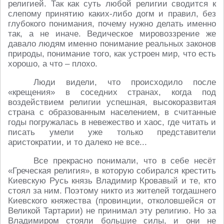
религией. Так как суть любой религии сводится к
слепому принятию каких-либо догм и правил, без
глубокого понимания, почему нужно делать именно
так, а не иначе. Ведическое мировоззрение же
давало людям именно понимание реальных законов
природы, понимание того, как устроен мир, что есть
хорошо, а что – плохо.
Люди видели, что происходило после
«крещения» в соседних странах, когда под
воздействием религии успешная, высокоразвитая
страна с образованным населением, в считанные
годы погружалась в невежество и хаос, где читать и
писать умели уже только представители
аристократии, и то далеко не все...
Все прекрасно понимали, что в себе несёт
«Греческая религия», в которую собирался крестить
Киевскую Русь князь Владимир Кровавый и те, кто
стоял за ним. Поэтому никто из жителей тогдашнего
Киевского княжества (провинции, отколовшейся от
Великой Тартарии) не принимал эту религию. Но за
Владимиром стояли большие силы, и они не