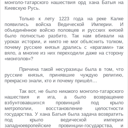
монголо-татарского нашествия орд хана Батыя на
Киевскую Русь.
Только к лету 1223 года на реке Калке
появились войска Ведической Империи. И
объединённое войско половцев и русских князей
было полностью разбито. Так нам вбивали на
уроках истории, и никто не мог объяснить толком,
почему русские князья дрались с «врагами» так
вяло, а многие из них переходили даже на сторону
«монголов»?
Причина такой несуразицы была в том, что
русские князья, принявшие чуждую религию,
прекрасно знали, кто и почему пришёл…
Так вот, не было никакого монголо-татарского
нашествия и ига, а было возвращение
взбунтовавшихся провинций под крыло
метрополии, восстановление целостности
государства. У хана Батыя была задача возвратить
под крыло ведической империи
западноевропейские провинции-государства, и