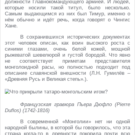
должности Главнокомандующего армией. И людей,
которые носили такой титул, было несколько.
Самым выдающимся из них был Тимур, именно о
нём обычно и идёт речь, когда говорят о Чингис
Хане.
В сохранившихся исторических документах
этот человек описан, как воин высокого роста с
синими глазами, очень белой кожей, мощной
рыжеватой шевелюрой и густой бородой. Что явно
не соответствует приметам представителя
монголоидной расы, но полностью подходит под
описание славянской внешности (Л.Н. Гумилёв –
«Древняя Русь и Великая степь».).
Французская гравюра Пьера Дюфло (Pierre
Duflos) (1742-1816)
В современной «Монголии» нет ни одной
народной былины, в которой бы говорилось, что эта
страна когда-то в древности покорила почти всю