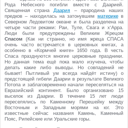
Рода Небесного погибли вместе с Даарией.
Священная страна
Даария
– прародина наших
предков – находилась на затонувшем
материке
в
Северном Ледовитом океане и была разделена на
четыре части реками: Раи, Туле, Свага и х‘Арра.
Люди были предупреждены Великим Жрецом
Спасом
(Как ни странно, но имя жреца СПАСА
очень часто встречается в церковных книгах, а
особенно в «Кормчей книге» 1650 года. В честь
Спаса празднуются многие церковные праздники.
Но данная тема ещё пока мало изучена, чтобы
делать какие либо выводы. Но совпадений не
бывает! Пытливый ум всегда найдёт истину) о
предстоящей гибели Даарии в результате Великого
Потопа и заблаговременно начали переселяться на
Евразийский континент. Было организовано 15
выселок из Даарии. В течение 15 лет люди
переселялись по Каменному Перешейку между
Восточным и Западным морями на юг. Это
известные сейчас названия Камень, Каменный
Пояс, Рипейские или Уральские горы.