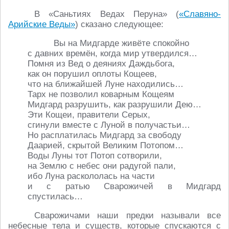
В «Саньтиях Ведах Перуна» (
«Славяно-
Арийские Веды»
) сказано следующее:
Вы на Мидгарде живёте спокойно
с давних времён, когда мир утвердился…
Помня из Вед о деяниях Даждьбога,
как он порушил оплоты Кощеев,
что на ближайшей Луне находились…
Тарх не позволил коварным Кощеям
Мидгард разрушить, как разрушили Дею…
Эти Кощеи, правители Серых,
сгинули вместе с Луной в получастьи…
Но расплатилась Мидгард за свободу
Даарией, скрытой Великим Потопом…
Воды Луны тот Потоп сотворили,
на Землю с небес они радугой пали,
ибо Луна раскололась на части
и с ратью Сварожичей в Мидгард
спустилась…
Сварожичами наши предки называли все
небесные тела и существ, которые спускаются с