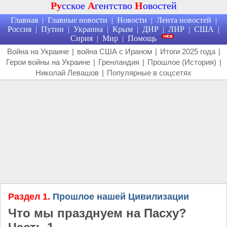
Ру
сское
А
гентство
Н
овостей
Главная
Главные новости
Новости
Лента новостей
|
|
|
|
Россия
Путин
Украина
Крым
ДНР
ЛНР
США
|
|
|
|
|
|
|
Сирия
Мир
Помощь
|
|
Война на Украине
|
война США с Ираном
|
Итоги 2025 года
|
Герои войны на Украине
|
Гренландия
|
Прошлое (История)
|
Николай Левашов
|
Популярные в соцсетях
Раздел 1.
Прошлое нашей Цивилизации
Что мы празднуем на Пасху?