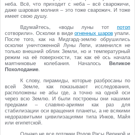
неба. Всё, что приходит с неба – всё сварожичи,
даже шаровая молния – это тоже сварожич. И тоже
имеет свою душу.
Вдумайтесь, «воды луны тот
потоп
сотворили». Осколки в виде
огненных шаров
упали.
После того, как на Мидгард-землю обрушились
осколки уничтоженной Луны Лели, изменился не
только внешний облик Земли, но и температурный
режим на её поверхности, так как её ось начала
маятниковые колебания. Началось
Великое
Похолодание
.
К слову, пирамиды, которые разбросаны по
всей Земле, как показывают исследования,
расположены не абы где, а точно на одной оси
через всю Землю. И были построены они нашими
предками – славяно-ариями как раз для
стабилизации оси вращения планеты, а не всякими
недоразвитыми цивилизациями типа Инков, Майя
или египетской.
Однако не все потомки Родов Расы Великой и