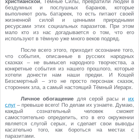
христианской
, Тёмные Силы, превратили людей в
бездумных и послушных баранов, которые
выполняют роль батареек, то есть питают своей
жизненной силой и ценными природными
ресурсами этих социальных паразитов. При этом
мало кто из нас догадывается о том, что его
используют в тёмную уже много веков подряд.
После всего этого, приходит осознание того,
что события, описанные в русских народных
сказках – не вымысел народного творчества, а
конкретные события из нашего прошлого, которые
хотели донести нам наши предки. И Кощей
Безсмертный – это не просто персонаж сказок,
сторонник зла, а самый настоящий Тёмный Иерарх.
Личное обогащение
для серой расы и
их
слуг
– превыше всего! По делам их узнаете. Думаю,
каждый сознательный человек сможет
самостоятельно определить, кто в его окружении
является слугой серых, и сделает свои выводы
касательно того, как бороться на местах с
паразитами.