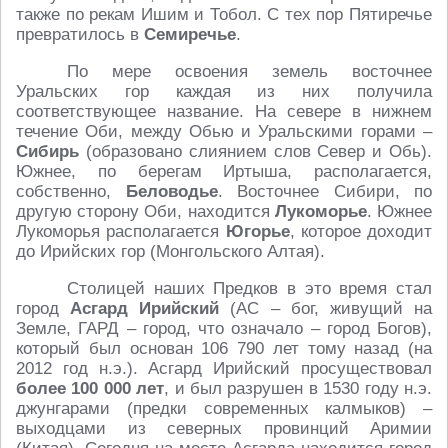
также по рекам Ишим и Тобол. С тех пор Пятиречье
превратилось в
Семиречье
.
По мере освоения земель восточнее
Уральских гор каждая из них получила
соответствующее название. На севере в нижнем
течение Оби, между Обью и Уральскими горами –
Сибирь
(образовано слиянием слов Север и Обь).
Южнее, по берегам Иртыша, располагается,
собственно,
Беловодье
. Восточнее Сибири, по
другую сторону Оби, находится
Лукоморье
. Южнее
Лукоморья располагается
Югорье
, которое доходит
до Ирийских гор (Монгольского Алтая).
Столицей наших Предков в это время стал
город
Асгард Ирийский
(АС – бог, живущий на
Земле, ГАРД – город, что означало – город Богов),
который был основан 106 790 лет тому назад (на
2012 год н.э.). Асгард Ирийский просуществовал
более 100 000 лет
, и был разрушен в 1530 году н.э.
джунгарами (предки современных калмыков) –
выходцами из северных провинций Аримии