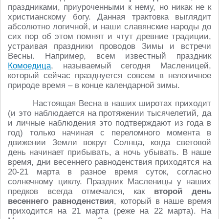
праздниками, приуроченными к нему, но никак не к
христианскому богу. Данная трактовка выглядит
абсолютно логичной, и наши славянские народы до
сих пор об этом помнят и чтут древние традиции,
устраивая праздники проводов Зимы и встречи
Весны. Например, всем известный праздник
Комоедица
, называемый сегодня Масленицей,
который сейчас празднуется совсем в нелогичное
природе время – в конце календарной зимы.
Настоящая Весна в наших широтах приходит
(и это наблюдается на протяжении тысячелетий, да
и личные наблюдения это подтверждают из года в
год) только начиная с переломного момента в
движении Земли вокруг Солнца, когда световой
день начинает прибывать, а ночь убывать. В наше
время, дни весеннего равноденствия приходятся на
20-21 марта в разное время суток, согласно
солнечному циклу. Праздник Масленицы у наших
предков всегда отмечался, как
второй день
весеннего равноденствия
, который в наше время
приходится на 21 марта (реже на 22 марта). На