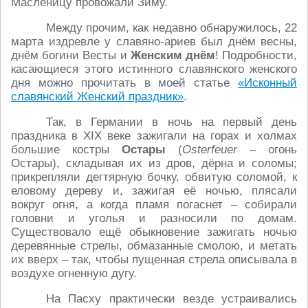
Масленицу провожали Зиму.
Между прочим, как недавно обнаружилось, 22
марта издревле у славяно-ариев был днём весны,
днём богини Весты и
Женским днём
! Подробности,
касающиеся этого истинного славянского женского
дня можно прочитать в моей статье
«Исконный
славянский Женский праздник»
.
Так, в Германии в ночь на первый день
праздника в XIX веке зажигали на горах и холмах
большие костры
Остары
(
Osterfeuer
– огонь
Остары), складывая их из дров, дёрна и соломы;
прикрепляли дегтярную бочку, обвитую соломой, к
еловому дереву и, зажигая её ночью, плясали
вокруг огня, а когда пламя погаснет – собирали
головни и уголья и разносили по домам.
Существовало ещё обыкновение зажигать ночью
деревянные стрелы, обмазанные смолою, и метать
их вверх – так, чтобы пущенная стрела описывала в
воздухе огненную дугу.
На Пасху практически везде устраивались