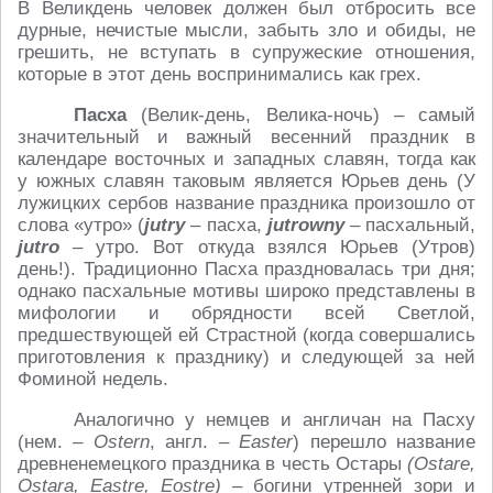
В Великдень человек должен был отбросить все
дурные, нечистые мысли, забыть зло и обиды, не
грешить, не вступать в супружеские отношения,
которые в этот день воспринимались как грех.
Пасха
(Велик-день, Велика-ночь) – самый
значительный и важный весенний праздник в
календаре восточных и западных славян, тогда как
у южных славян таковым является Юрьев день (У
лужицких сербов название праздника произошло от
слова «утро» (
jutry
– пасха,
jutrowny
– пасхальный,
jutro
– утро. Вот откуда взялся Юрьев (Утров)
день!). Традиционно Пасха праздновалась три дня;
однако пасхальные мотивы широко представлены в
мифологии и обрядности всей Светлой,
предшествующей ей Страстной (когда совершались
приготовления к празднику) и следующей за ней
Фоминой недель.
Аналогично у немцев и англичан на Пасху
(нем. –
Ostern
, англ. –
Easter
) перешло название
древненемецкого праздника в честь Остары
(
Ostar
e,
Ostara, Eastre, Eostre)
– богини утренней зори и