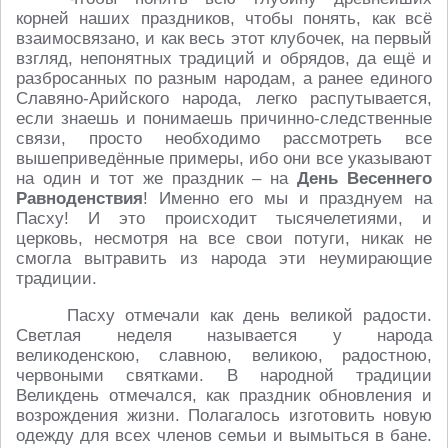
корней наших праздников, чтобы понять, как всё
взаимосвязано, и как весь этот клубочек, на первый
взгляд, непонятных традиций и обрядов, да ещё и
разбросанных по разным народам, а ранее единого
Славяно-Арийского народа, легко распутывается,
если знаешь и понимаешь причинно-следственные
связи, просто необходимо рассмотреть все
вышеприведённые примеры, ибо они все указывают
на один и тот же праздник – на
День Весеннего
Равноденствия
! Именно его мы и празднуем на
Пасху! И это происходит тысячелетиями, и
церковь, несмотря на все свои потуги, никак не
смогла вытравить из народа эти неумирающие
традиции.
Пасху отмечали как день великой радости.
Светлая неделя называется у народа
великоденскою, славною, великою, радостною,
червоными святками. В народной традиции
Великдень отмечался, как праздник обновления и
возрождения жизни. Полагалось изготовить новую
одежду для всех членов семьи и вымыться в бане.