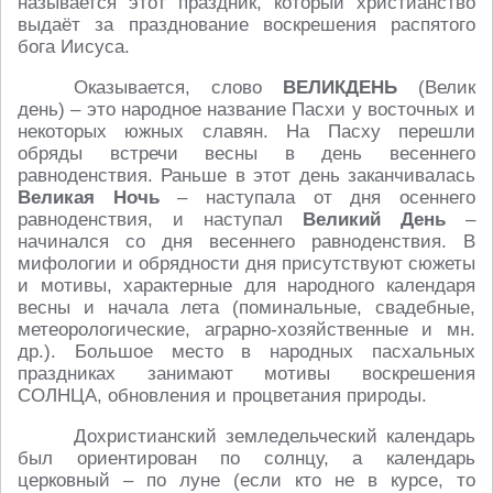
называется этот праздник, который христианство
выдаёт за празднование воскрешения распятого
бога Иисуса.
Оказывается, слово
ВЕЛИКДЕНЬ
(Велик
день) – это народное название Пасхи у восточных и
некоторых южных славян. На Пасху перешли
обряды встречи весны в день весеннего
равноденствия. Раньше в этот день заканчивалась
Великая Ночь
– наступала от дня осеннего
равноденствия, и наступал
Великий День
–
начинался со дня весеннего равноденствия. В
мифологии и обрядности дня присутствуют сюжеты
и мотивы, характерные для народного календаря
весны и начала лета (поминальные, свадебные,
метеорологические, аграрно-хозяйственные и мн.
др.). Большое место в народных пасхальных
праздниках занимают мотивы воскрешения
СОЛНЦА, обновления и процветания природы.
Дохристианский земледельческий календарь
был ориентирован по солнцу, а календарь
церковный – по луне (если кто не в курсе, то