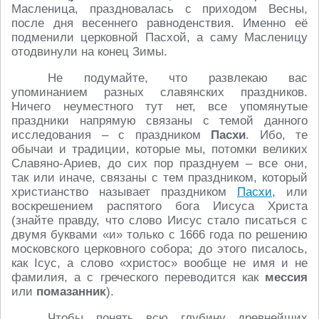
Масленица, праздновалась с приходом Весны,
после дня весеннего равноденствия. Именно её
подменили церковной Пасхой, а саму Масленицу
отодвинули на конец Зимы.
Не подумайте, что развлекаю вас
упоминанием разных славянских праздников.
Ничего неуместного тут нет, все упомянутые
праздники напрямую связаны с темой данного
исследования – с праздником
Пасхи
. Ибо, те
обычаи и традиции, которые мы, потомки великих
Славяно-Ариев, до сих пор празднуем – все они,
так или иначе, связаны с тем праздником, который
христианство называет праздником
Пасхи
, или
воскрешением распятого бога Иисуса Христа
(знайте правду, что слово Иисус стало писаться с
двумя буквами «и» только с 1666 года по решению
московского церковного собора; до этого писалось,
как Iсус, а слово «христос» вообще не имя и не
фамилия, а с греческого переводится как
мессия
или
помазанник
).
Чтобы понять всю глубину древнейших