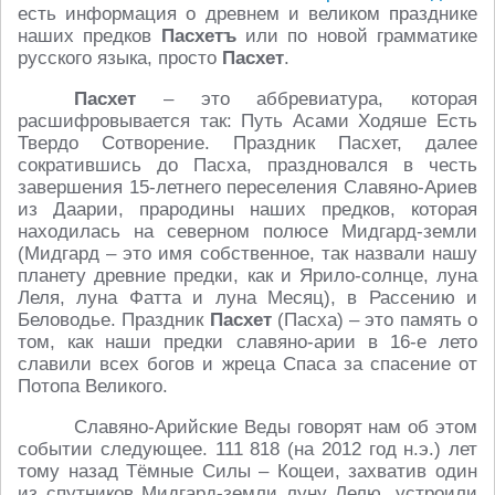
есть информация о древнем и великом празднике
наших предков
Пасхетъ
или по новой грамматике
русского языка, просто
Пасхет
.
Пасхет
– это аббревиатура, которая
расшифровывается так: Путь Асами Ходяше Есть
Твердо Сотворение. Праздник Пасхет, далее
сократившись до Пасха, праздновался в честь
завершения 15-летнего переселения Славяно-Ариев
из Даарии, прародины наших предков, которая
находилась на северном полюсе Мидгард-земли
(Мидгард – это имя собственное, так назвали нашу
планету древние предки, как и Ярило-солнце, луна
Леля, луна Фатта и луна Месяц), в Рассению и
Беловодье. Праздник
Пасхет
(Пасха) – это память о
том, как наши предки славяно-арии в 16-е лето
славили всех богов и жреца Спаса за спасение от
Потопа Великого.
Славяно-Арийские Веды говорят нам об этом
событии следующее. 111 818 (на 2012 год н.э.) лет
тому назад Тёмные Силы – Кощеи, захватив один
из спутников Мидгард-земли луну Лелю, устроили