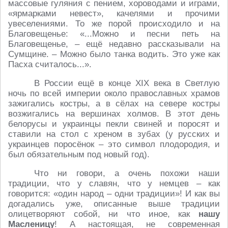
массовые гуляния с пением, хороводами и играми,
«ярмарками невест», качелями и прочими
увеселениями. То же порой происходило и на
Благовещенье: «...Можно и песни петь на
Благовещенье, – ещё недавно рассказывали на
Сумщине. – Можно было танка водить. Это уже как
Пасха считалось...».
В России ещё в конце XIX века в Светлую
ночь по всей империи около православных храмов
зажигались костры, а в сёлах на севере костры
возжигались на вершинах холмов. В этот день
белорусы и украинцы пекли свиней и поросят и
ставили на стол с хреном в зубах (у русских и
украинцев поросёнок – это символ плодородия, и
был обязательным под новый год).
Что ни говори, а очень похожи наши
традиции, что у славян, что у немцев – как
говорится: «один народ – одни традиции»! И как вы
догадались уже, описанные выше традиции
олицетворяют собой, ни что иное, как
нашу
Масленицу
! А настоящая, не современная