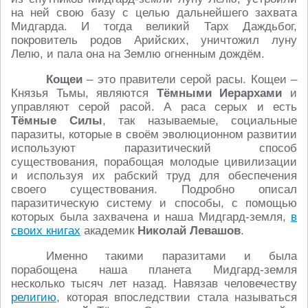
на ней свою базу с целью дальнейшего захвата
Мидгарда. И тогда великий Тарх Даждьбог,
покровитель родов Арийских, уничтожил луну
Лелю, и пала она на Землю огненным дождём.
Кощеи
– это правители серой расы. Кощеи –
Князья Тьмы, являются
Тёмными Иерархами
и
управляют серой расой. А раса серых и есть
Тёмные Силы
, так называемые, социальные
паразиты, которые в своём эволюционном развитии
используют паразитический способ
существования, порабощая молодые цивилизации
и используя их рабский труд для обеспечения
своего существования. Подробно описал
паразитическую систему и способы, с помощью
которых была захвачена и наша Мидгард-земля,
в
своих книгах
академик
Николай Левашов
.
Именно такими паразитами и была
порабощена наша планета Мидгард-земля
несколько тысяч лет назад. Навязав человечеству
религию
, которая впоследствии стала называться