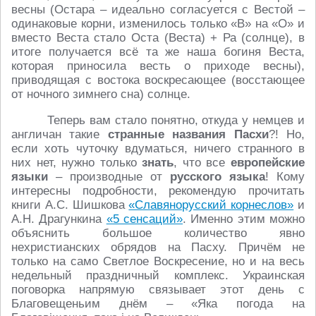
весны (Остара – идеально согласуется с Вестой –
одинаковые корни, изменилось только «В» на «О» и
вместо Веста стало Оста (Веста) + Ра (солнце), в
итоге получается всё та же наша богиня Веста,
которая приносила весть о приходе весны),
приводящая с востока воскресающее (восстающее
от ночного зимнего сна) солнце.
Теперь вам стало понятно, откуда у немцев и
англичан такие
странные названия Пасхи
?! Но,
если хоть чуточку вдуматься, ничего странного в
них нет, нужно только
знать
, что все
европейские
языки
– производные от
русского языка
! Кому
интересны подробности, рекомендую прочитать
книги А.С. Шишкова
«Славянорусский корнеслов»
и
А.Н. Драгункина
«5 сенсаций»
. Именно этим можно
объяснить большое количество явно
нехристианских обрядов на Пасху. Причём не
только на само Светлое Воскресение, но и на весь
недельный праздничный комплекс. Украинская
поговорка напрямую связывает этот день с
Благовещеньим днём – «Яка погода на