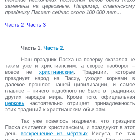
заменены на церковные. Например, славянскому
празднику Пасхет сейчас около 100 000 лет...
Часть 2
Часть 3
Часть 1.
Часть 2
.
Наш праздник Пасха на поверку оказался не
таким уже и христианским, а скорее наоборот –
вовсе не
христианским
. Традиции, которые
празднует народ на Пасху, уходят корнями в
далёкое прошлое нашей цивилизации, и самое
главное – ничего подобного не было в традициях
других народов мира. Кроме того, официальная
церковь
настоятельно отрицает принадлежность
этих традиций к христианским обычаям.
Так уже повелось издревле, что праздник
Пасха считается христианским, и празднуют в этот
день
воскрешение из мёртвых
Иисуса, т.е. так
называемое «схождение его с креста». При этом в