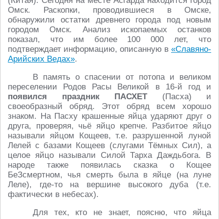
(Китая). Сегодня на месте Асгарда находится город
Омск. Раскопки, проводившиеся в Омске,
обнаружили остатки древнего города под новым
городом Омск. Анализ ископаемых останков
показал, что им более 100 000 лет, что
подтверждает информацию, описанную в
«Славяно-
Арийских Ведах»
.
В память о спасении от потопа и великом
переселении Родов Расы Великой в 16-й год и
появился праздник ПАСХЕТ
(Пасха) и
своеобразный обряд. Этот обряд всем хорошо
знаком. На Пасху крашенные яйца ударяют друг о
друга, проверяя, чьё яйцо крепче. Разбитое яйцо
называли яйцом Кощеев, т.е. разрушенной луной
Лелей с базами Кощеев (слугами Тёмных Сил), а
целое яйцо называли Силой Тарха Даждьбога. В
народе также появилась сказка о Кощее
БеЗсмертном, чья смерть была в яйце (на луне
Леле), где-то на вершине высокого дуба (т.е.
фактически в небесах).
Для тех, кто не знает, поясню, что яйца