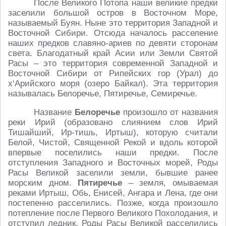
После Великого Потопа наши великие предки
заселили большой остров в Восточном Море,
называемый Буян. Ныне это территория Западной и
Восточной Сибири. Отсюда началось расселение
наших предков славяно-ариев по девяти сторонам
света. Благодатный край Асии или Земли Святой
Расы – это территория современной Западной и
Восточной Сибири от Рипейских гор (Урал) до
х‘Арийского моря (озеро Байкал). Эта территория
называлась Белоречье, Пятиречье, Семиречье.
Название
Белоречье
произошло от названия
реки Ирий (образовано слиянием слов Ирий
Тишайший, Ир-тишь, Иртыш), которую считали
Белой, Чистой, Священной Рекой и вдоль которой
впервые поселились наши предки. После
отступления Западного и Восточных морей, Роды
Расы Великой заселили земли, бывшие ранее
морским дном.
Пятиречье
– земля, омываемая
реками Иртыш, Обь, Енисей, Ангара и Лена, где они
постепенно расселились. Позже, когда произошло
потепление после Первого Великого Похолодания, и
отступил ледник, Роды Расы Великой расселились