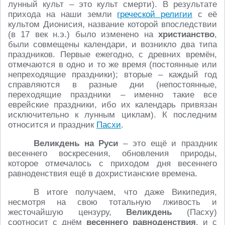
лунный культ – это культ смерти). В результате
прихода на наши земли
греческой религии
с её
культом Дионисия, название которой впоследствии
(в 17 век н.э.) было изменено на
христианство
,
были совмещены календари, и возникло два типа
праздников. Первые ежегодно, с древних времён,
отмечаются в одно и то же время (постоянные или
непреходящие праздники); вторые – каждый год
справляются в разные дни (непостоянные,
переходящие праздники – именно такие все
еврейские праздники, ибо их календарь привязан
исключительно к лунным циклам). К последним
относится и праздник
Пасхи
.
Великдень на Руси
– это ещё и праздник
весеннего воскресения, обновления природы,
которое отмечалось с приходом дня весеннего
равноденствия ещё в дохристианские времена.
В итоге получаем, что даже Википедия,
несмотря на свою тотальную лживость и
жесточайшую цензуру,
Великдень
(Пасху)
соотносит с днём
весеннего равноденствия
, и с