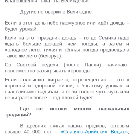
Благовіщення, така i на Великдень».
Другие поговорки о Великодне
Если в этот день небо пасмурное или идёт дождь –
будет урожай.
Коли на этот праздник дождь – то до Семика надо
ждать больше дождей, чем погоды, а затем и
холодное лето; тихая и тёплая погода предвещала
такое же лето (белорус).
Со Светлой недели (после Пасхи) начинают
повсеместно разыгрывать хороводы.
Если солнышко «играет», «трепещется» – это к
хорошей и здоровой жизни, к богатому урожаю и
счастливым свадьбам, а если только чуть-чуть или
не «играет» вовсе – год плохой будет.
Где же истоки многих пасхальных
традиций?
В древних книгах наших предков, которым
свыше 40 000 лет –
«Славяно-Арийских Ведах»
,