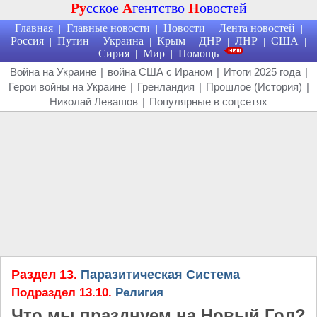
Ру
сское
А
гентство
Н
овостей
Главная
Главные новости
Новости
Лента новостей
|
|
|
|
Россия
Путин
Украина
Крым
ДНР
ЛНР
США
|
|
|
|
|
|
|
Сирия
Мир
Помощь
|
|
Война на Украине
|
война США с Ираном
|
Итоги 2025 года
|
Герои войны на Украине
|
Гренландия
|
Прошлое (История)
|
Николай Левашов
|
Популярные в соцсетях
Раздел 13.
Паразитическая Система
Подраздел 13.10.
Религия
Что мы празднуем на Новый Год?