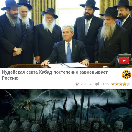
Иудейская секта Хабад постепенно завоёвывает
Россию
75 807
1 629