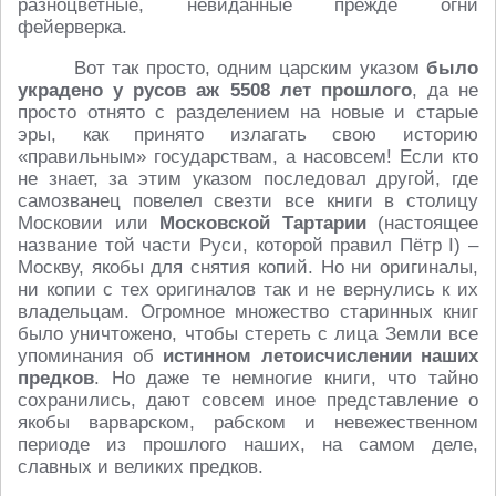
разноцветные, невиданные прежде огни
фейерверка.
Вот так просто, одним царским указом
было
украдено у русов аж 5508 лет прошлого
, да не
просто отнято с разделением на новые и старые
эры, как принято излагать свою историю
«правильным» государствам, а насовсем! Если кто
не знает, за этим указом последовал другой, где
самозванец повелел свезти все книги в столицу
Московии или
Московской Тартарии
(настоящее
название той части Руси, которой правил Пётр I) –
Москву, якобы для снятия копий. Но ни оригиналы,
ни копии с тех оригиналов так и не вернулись к их
владельцам. Огромное множество старинных книг
было уничтожено, чтобы стереть с лица Земли все
упоминания об
истинном летоисчислении наших
предков
. Но даже те немногие книги, что тайно
сохранились, дают совсем иное представление о
якобы варварском, рабском и невежественном
периоде из прошлого наших, на самом деле,
славных и великих предков.