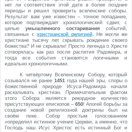
нет ли соответствия этой дате в более поздние
периоды и решил проверить вселенские соборы.
Результат вам уже известен – точное попадание,
которое подтверждает хронологический сдвиг, с
целью
умышленного состаривания
событий,
связанных с
христианской религией
. Не могли же
христиане тысячу лет скрывать рождение своего
божества? И не скрывали! Просто легенда о Христе
сотворялась как раз после распятия Радомира, и
тогда все события становятся логичными и
идеально хронологичными.
К четвёртому Вселенскому Собору, который
созывался не ранее
1451
года нашей эры, споры о
божественной природе Исуса-Радомира начали
раскалывать христиан. Примечательным фактом
этого Собора является рекордное количество
присутствующих епископов –
650
! Апогей борьбы за
создание новой религиозной доктрины был на
своём пике. Собор простым голосованием
«определил истинное учение Церкви, а именно, что
Господь наш Исус Христос есть истинный Бог и