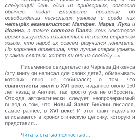
следующий день один из придворных, согласно
обычаю, подал Елизавете прошение об
освобождении нескольких узников и среди них
четырёх евангелистов
:
Матфея
,
Марка
,
Луки
и
Иоанна
, а также
святого Павла
, коих некоторое
время вынуждали изъясняться на таком странном
языке, что народ их совсем разучился понимать.
Но королева ответила, что лучше сперва узнать
у самих святых, хотят ли они на свободу…»
Письменное свидетельство Чарльза Диккенса
(эту книгу он написал для своих детей, обманывать
которых явно не собирался) о том, что
евангелисты жили в XVI веке
, изданное около 150
лет назад в Англии, так просто уже не отбросить.
Отсюда автоматически следует неопровержимый
вывод о том, что
Новый Завет
Библии писался,
самое раннее, в
XVI веке
! И этот факт идеально
вписывается в хронологическую цепочку, которую я
представил…
Читать статью полностью
…