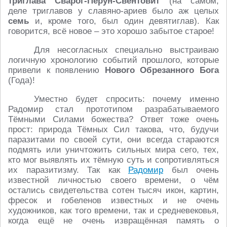
триглава Сварог-Перун-Свентовит
(на самом,
деле триглавов у славяно-ариев было аж целых
семь
и, кроме того, был один девятиглав). Как
говорится, всё новое – это хорошо забытое старое!
Для несогласных специально выстраиваю
логичную хронологию событий прошлого, которые
привели к появлению
Нового Обрезанного Бога
(Года)!
Уместно будет спросить: почему именно
Радомир стал прототипом разрабатываемого
Тёмными Силами божества? Ответ тоже очень
прост: природа Тёмных Сил такова, что, будучи
паразитами по своей сути, они всегда стараются
подмять или уничтожить сильных мира сего, тех,
кто мог выявлять их тёмную суть и сопротивляться
их паразитизму. Так как
Радомир
был очень
известной личностью своего времени, о чём
остались свидетельства сотен тысяч икон, картин,
фресок и гобеленов известных и не очень
художников, как того времени, так и средневековья,
когда ещё не очень извращённая память о