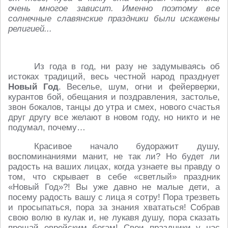
очень многое зависит. Именно поэтому все
солнечные славянские праздники были искажены
религией...
Из года в год, ни разу не задумываясь об
истоках традиций, весь честной народ празднует
Новый Год
. Веселье, шум, огни и фейерверки,
курантов бой, обещания и поздравления, застолье,
звон бокалов, танцы до утра и смех, нового счастья
друг другу все желают в новом году, но никто и не
подумал, почему…
Красивое начало будоражит душу,
воспоминаниями манит, не так ли? Но будет ли
радость на ваших лицах, когда узнаете вы правду о
том, что скрывает в себе «светлый» праздник
«Новый Год»?! Вы уже давно не малые дети, а
посему радость вашу с лица я сотру! Пора трезветь
и просыпаться, пора за знания хвататься! Собрав
свою волю в кулак и, не лукавя душу, пора сказать
прощай еврейским богам! Свои праздники у нас