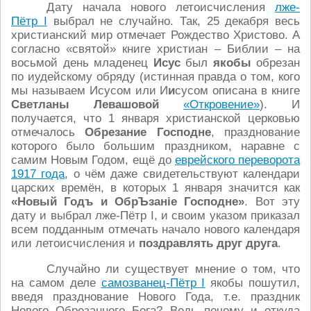
Дату начала нового летоисчисления
лже-
Пётр I
выбрал не случайно. Так, 25 декабря весь
христианский мир отмечает Рождество Христово. А
согласно «святой» книге христиан – Библии – на
восьмой день младенец
Исус
был
якобы
обрезан
по иудейскому обряду (истинная правда о том, кого
мы называем Исусом или И
и
сусом описана в книге
Светланы Левашовой
«Откровение»
). И
получается, что 1 января христианской церковью
отмечалось
Обрезание Господне
, празднование
которого было большим праздником, наравне с
самим Новым Годом, ещё до
еврейского переворота
1917 года
, о чём даже свидетельствуют календари
царских времён, в которых 1 января значится как
«Новый Годъ и ОбрЪзан
iе Господне»
. Вот эту
дату и выбрал лже-Пётр I, и своим указом приказал
всем подданным отмечать начало нового календаря
или летоисчисления и
поздравлять друг друга
.
Случайно ли существует мнение о том, что
на самом деле
самозванец-Пётр I
якобы пошутил,
введя празднование Нового Года, т.е. праздник
Нового Обрезанного Бога? Ведь почему и откуда