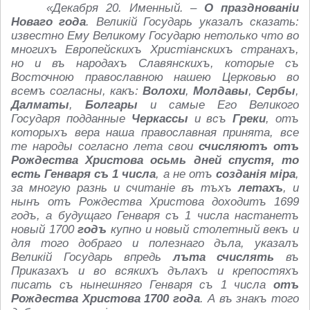
«Декабря 20. Именный. –
О празднованіи
Новаго года
. Великій Государь указалъ сказать:
изв
естно Ему Великому Государю нетолько что во
многихъ Европейскихъ Христіанскихъ странахъ,
но и въ народахъ Славянскихъ, которые съ
Восточною православною нашею Церковью во
всемъ согласны, какъ:
Волохи
,
Молдавы
,
Сербы
,
Далматы
,
Болгары
и самые Его Великого
Государя подданные
Черкассы
и всъ
Греки
, отъ
которыхъ в
ера наша православная принята, вс
е
т
е народы согласно л
ета свои
счисляютъ отъ
Рождества Христова осьмь дней спустя, то
есть Генваря съ 1 числа
, а не отъ
созданія міра
,
за многую разнь и считаніе въ тъхъ
л
етахъ
, и
нынъ отъ Рождества Христова доходитъ 1699
годъ, а будущаго Генваря съ 1 числа настанетъ
новый 1700
годъ
купно и новый стол
етный в
екъ и
для того добраго и полезнаго дъла, указалъ
Великій Государь впредь
лъта счислять
въ
Приказахъ и во всякихъ дълахъ и кр
епостяхъ
писать съ нын
ешняго Генваря съ 1 числа
отъ
Рождества Христова 1700 года
. А въ знакъ того