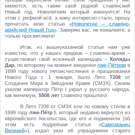
имеются, есть также свой родной славянский
Новый год, Новолетием который именуется! На
этом с рифмой всё, а кому интересно стало, прошу
прочитать мою статью
«Новолетие – славяно-
арийский Новый Год»
. Заверяю вас, не пожалеете, а
только просветлеете!
Итак, из вышеуказанной статьи нам уже
известно, что у наших предков – славяно-ариев –
существовал свой исконный календарь –
Коляды
Дар
, по которому на момент введения
лже-Пётром
в
1699 году нового летоисчисления и празднования
Нового Года с 1 января, было Лето
7208
от
Создания Мира в Звёздном Храме (СМЗХ). Своим
указом император Пётр I украл у русского народа,
как минимум,
5508 лет
славного прошлого!
В Лето 7208 от СМЗХ или по новому стилю в
1699 году
лже-Пётр I
, который недавно вернулся из
европейского посольства, где его и подменили (об
этом есть подробная статья «
Самозванец
Великий
»), издал указ об упразднении старого