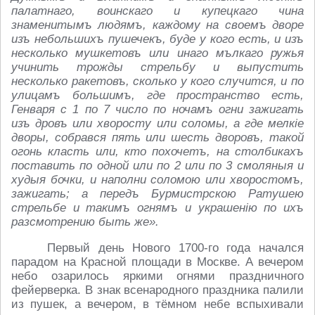
палатнаго, воинскаго и купецкаго чина
знаменитымъ людямъ, каждому на своемъ двор
е
изъ небольшихъ пушечекъ, буде у кого есть, и изъ
н
есколько мушкетовъ или инаго мълкаго ружья
учинить трожды стр
ельбу и выпустить
н
есколько ракетовъ, сколько у кого случится, и по
улицамъ большимъ, гд
е пространство есть,
Генваря с 1 по 7 число по ночамъ огни зажигать
изъ дровъ или хворосту или соломы, а гд
е м
елкіе
дворы, собрався пять или шесть дворовъ, такой
огонь класть или, кто похочетъ, на столбикахъ
поставить по одной или по 2 или по 3 смоляныя и
худыя бочки, и наполни соломою или хворостомъ,
зажигать; а передъ Бурмистрскою Ратушею
стр
ельб
е и такимъ огнямъ и украшенію по ихъ
разсмотр
ению быть же».
Первый день Нового 1700-го года начался
парадом на Красной площади в Москве. А вечером
небо озарилось яркими огнями праздничного
фейерверка. В знак всенародного праздника палили
из пушек, а вечером, в тёмном небе вспыхивали