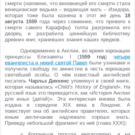
смерти (напомню, что виновницей его смерти стала
венецианская ведьма – ведающая мать – Изидора,
которая тоже была казнена в этот же день
18
августа 1559
года через сожжение, что привело к
смерти самого Караффы) толпа разгромила его
дворец и разграбила ценнейшую библиотеку
древних книг, хранивших знания наших предков.
Одновременно в Англии, во время коронации
принцессы Елизаветы I (
1559 год
)
четыре
евангелиста и некий святой Павел
были узниками и
получили свободу по амнистии в честь коронации
святейшей особы. О чём известный английский
писатель
Чарльз Диккенс
упомянул в своей книге,
которая называлась
«Child’s History of England»
. На
русский язык это переводится, как «История Англии
для юных (детей)». Эта интересная книжка была
издана в середине XIX века в Лондоне. А
повествует она об английских правителях, которых
юным англичанам надлежало хорошо знать.
Приведу небольшой фрагмент из неё (глава XXXI):
«…Коронация прошла великолепно, а на