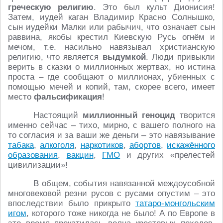
греческую религию
. Это был культ Дионисия!
Затем, иудей каган Владимир Красно Солнышко,
сын иудейки Малки или рабычич, что означает сын
раввина, якобы крестил Киевскую Русь огнём и
мечом, т.е. насильно навязывал христианскую
религию, что является
выдумкой
. Люди привыкли
верить в сказки о миллионных жертвах, но истина
проста – где сообщают о миллионах, убиенных с
помощью мечей и копий, там, скорее всего, имеет
место
фальсификация
!
Настоящий
миллионный геноцид
творится
именно сейчас – тихо, мирно, с вашего полного на
то согласия и за ваши же деньги – это навязывание
табака
,
алкоголя
,
наркотиков
,
абортов
,
искажённого
образования
,
вакцин
,
ГМО
и других «прелестей
цивилизации»!
В общем, события навязанной междоусобной
многовековой резни русов с русами опустим – это
впоследствии было прикрыто
татаро-монгольским
игом
, которого тоже никогда не было! А по Европе в