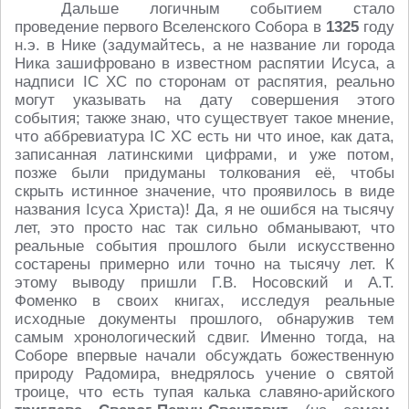
Дальше логичным событием стало
проведение первого Вселенского Собора в
1325
году
н.э. в Нике (задумайтесь, а не название ли города
Ника зашифровано в известном распятии Исуса, а
надписи IC XC по сторонам от распятия, реально
могут указывать на дату совершения этого
события; также знаю, что существует такое мнение,
что аббревиатура IC XC есть ни что иное, как дата,
записанная латинскими цифрами, и уже потом,
позже были придуманы толкования её, чтобы
скрыть истинное значение, что проявилось в виде
названия Iсуса Христа)! Да, я не ошибся на тысячу
лет, это просто нас так сильно обманывают, что
реальные события прошлого были искусственно
состарены примерно или точно на тысячу лет. К
этому выводу пришли Г.В. Носовский и А.Т.
Фоменко в своих книгах, исследуя реальные
исходные документы прошлого, обнаружив тем
самым хронологический сдвиг. Именно тогда, на
Соборе впервые начали обсуждать божественную
природу Радомира, внедрялось учение о святой
троице, что есть тупая калька славяно-арийского