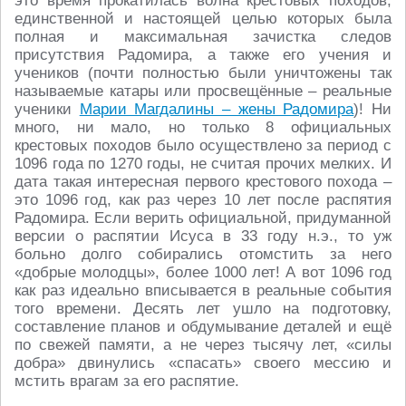
это время прокатилась волна крестовых походов,
единственной и настоящей целью которых была
полная и максимальная зачистка следов
присутствия Радомира, а также его учения и
учеников (почти полностью были уничтожены так
называемые катары или просвещённые – реальные
ученики
Марии Магдалины – жены Радомира
)! Ни
много, ни мало, но только 8 официальных
крестовых походов было осуществлено за период с
1096 года по 1270 годы, не считая прочих мелких. И
дата такая интересная первого крестового похода –
это 1096 год, как раз через 10 лет после распятия
Радомира. Если верить официальной, придуманной
версии о распятии Исуса в 33 году н.э., то уж
больно долго собирались отомстить за него
«добрые молодцы», более 1000 лет! А вот 1096 год
как раз идеально вписывается в реальные события
того времени. Десять лет ушло на подготовку,
составление планов и обдумывание деталей и ещё
по свежей памяти, а не через тысячу лет, «силы
добра» двинулись «спасать» своего мессию и
мстить врагам за его распятие.