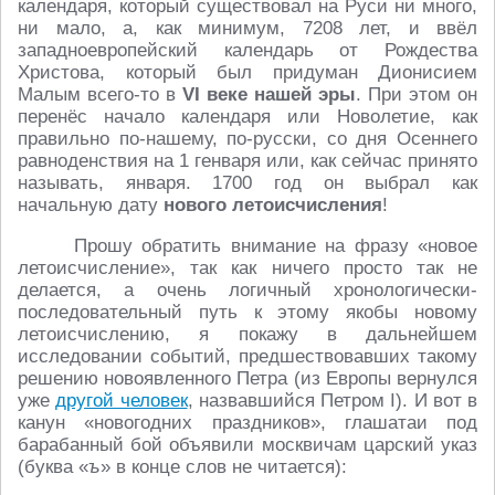
календаря, который существовал на Руси ни много,
ни мало, а, как минимум, 7208 лет, и ввёл
западноевропейский календарь от Рождества
Христова, который был придуман Дионисием
Малым всего-то в
VI веке
нашей эры
. При этом он
перенёс начало календаря или Новолетие, как
правильно по-нашему, по-русски, со дня Осеннего
равноденствия на 1 генваря или, как сейчас принято
называть, января. 1700 год он выбрал как
начальную дату
нового летоисчисления
!
Прошу обратить внимание на фразу «новое
летоисчисление», так как ничего просто так не
делается, а очень логичный хронологически-
последовательный путь к этому якобы новому
летоисчислению, я покажу в дальнейшем
исследовании событий, предшествовавших такому
решению новоявленного Петра (из Европы вернулся
уже
другой человек
, назвавшийся Петром I). И вот в
канун «новогодних праздников», глашатаи под
барабанный бой объявили москвичам царский указ
(буква «
ъ
» в конце слов не читается):