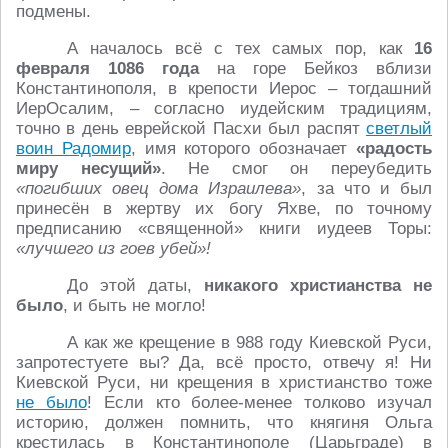
подмены.
А началось всё с тех самых пор, как
16
февраля 1086 года
на горе Бейкоз вблизи
Константинополя, в крепости Иерос – тогдашний
ИерОсалим, – согласно иудейским традициям,
точно в день еврейской Пасхи был распят
светлый
воин Радомир
, имя которого обозначает
«радость
миру несущий»
. Не смог он переубедить
«погибших овец дома Израилева»
, за что и был
принесён в жертву их богу Яхве, по точному
предписанию «священной» книги иудеев Торы:
«лучшего из гоев убей»!
До этой даты,
никакого христианства не
было
, и быть не могло!
А как же крещение в 988 году Киевской Руси,
запротестуете вы? Да, всё просто, отвечу я! Ни
Киевской Руси, ни крещения в христианство тоже
не было
! Если кто более-менее толково изучал
историю, должен помнить, что княгиня Ольга
крестилась в Константинополе (Царьграде) в