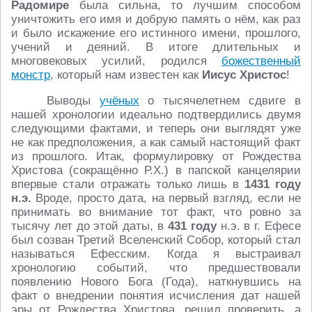
Радомире
была сильна, то лучшим способом
уничтожить его имя и добрую память о нём, как раз
и было искажение его истинного имени, прошлого,
учений и деяний. В итоге длительных и
многовековых усилий, родился
божественный
монстр
, который нам известен как
Иисус Христос
!
Выводы
учёных
о тысячелетнем сдвиге в
нашей хронологии идеально подтвердились двумя
следующими фактами, и теперь они выглядят уже
не как предположения, а как самый настоящий факт
из прошлого. Итак, формулировку от Рождества
Христова (сокращённо Р.Х.) в папской канцелярии
впервые стали отражать только лишь в
1431 году
н.э.
Вроде, просто дата, на первый взгляд, если не
принимать во внимание тот факт, что ровно за
тысячу лет до этой даты, в
431 году
н.э. в г. Ефесе
был созван Третий Вселенский Собор, который стал
называться Ефесским. Когда я выстраивал
хронологию событий, что предшествовали
появлению Нового Бога (Года), наткнувшись на
факт о внедрении понятия исчисления дат нашей
эры от Рождества Христова, решил проверить, а