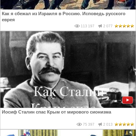
Как я сбежал из Израиля в Россию. Исповедь русского
еврея
113 197
2 077
Иосиф Сталин спас Крым от мирового сионизма
75 397
2 013