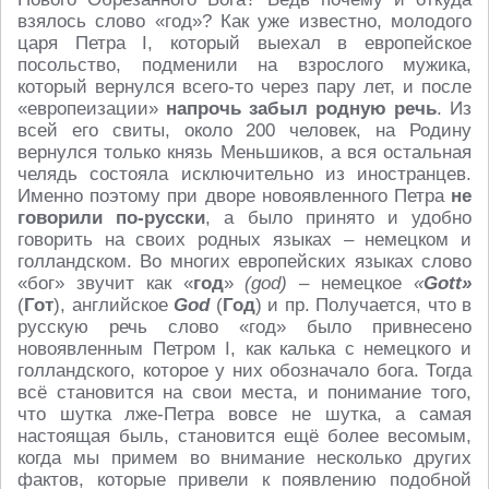
взялось слово «год»? Как уже известно, молодого
царя Петра I, который выехал в европейское
посольство, подменили на взрослого мужика,
который вернулся всего-то через пару лет, и после
«европеизации»
напрочь забыл родную речь
. Из
всей его свиты, около 200 человек, на Родину
вернулся только князь Меньшиков, а вся остальная
челядь состояла исключительно из иностранцев.
Именно поэтому при дворе новоявленного Петра
не
говорили по-русски
, а было принято и удобно
говорить на своих родных языках – немецком и
голландском. Во многих европейских языках слово
«бог» звучит как «
год
»
(
god)
– немецкое
«
Gott»
(
Гот
), английское
God
(
Год
) и пр. Получается, что в
русскую речь слово «год» было привнесено
новоявленным Петром I, как калька с немецкого и
голландского, которое у них обозначало бога. Тогда
всё становится на свои места, и понимание того,
что шутка лже-Петра вовсе не шутка, а самая
настоящая быль, становится ещё более весомым,
когда мы примем во внимание несколько других
фактов, которые привели к появлению подобной