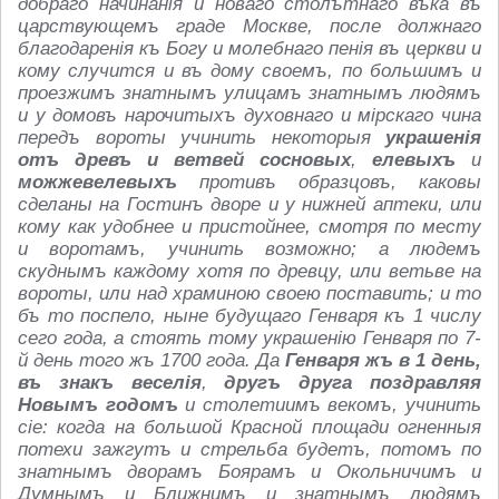
добраго начинанія и новаго столътнаго въка въ
царствующемъ град
е Москв
е, посл
е должнаго
благодаренія къ Богу и молебнаго п
енія въ церкви и
кому случится и въ дому своемъ, по большимъ и
про
езжимъ знатнымъ улицамъ знатнымъ людямъ
и у домовъ нарочитыхъ духовнаго и мірскаго чина
передъ вороты учинить н
екоторыя
украшенія
отъ древъ и
в
етвей сосновых
,
елевыхъ
и
можжевелевыхъ
противъ образцовъ, каковы
сд
еланы на Гостинъ двор
е и у нижней аптеки, или
кому как удобн
ее и пристойн
ее, смотря по м
есту
и воротамъ, учинить возможно; а людемъ
скуднымъ каждому хотя по древцу, или в
етьв
е на
вороты, или над храминою своею поставить; и то
бъ то посп
ело, нын
е будущаго Генваря къ 1 числу
сего года, а стоять тому украшенію Генваря по 7-
й день того жъ 1700 года. Да
Генваря жъ в 1 день,
въ знакъ веселія
,
другъ друга поздравляя
Новымъ годомъ
и стол
етиимъ в
екомъ, учинить
сіе: когда на большой Красной площади огненныя
пот
ехи зажгутъ и стр
ельба будетъ, потомъ по
знатнымъ дворамъ Боярамъ и Окольничимъ и
Думнымъ и Ближнимъ и знатнымъ людямъ