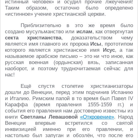
истинный человек» и осудил прочие лжеучения!
Таким образом, остаточно было определено
«истинное» учение христианской церкви.
Приблизительно в это же время было
создано мусульманство или
ислам
, как отвергнутая
секта христианства
, доказательством чему
является имя главного их пророка
Исы
, прототипом
которого является христианское имя
Исус
, а так
называемое арабское письмо – это ни что иное, как
русская военная (ордынская) вязь, записанная
наоборот, и поэтому трудночитаемая сейчас для
нас!
Ещё спустя столетие христианизаторы
дошли до Венеции, перед этим подчинив Испанию
и Италию. Римским папой в то время был Павел IV
Караффа (время правления 1555-1559 гг.) и
события его правления нам достоверно известны из
книги
Светланы Левашовой
«Откровение»
. Народ
Венеции впервые встретился со святой
инквизицией именно при его правлении, и
настолько был запуган и обозлён, что после его