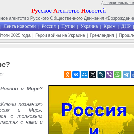
Дополнительные 
Ру
сское
А
гентство
Н
овостей
ое агентство Русского Общественного Движения «Возрождение
Лента новостей
Россия
Путин
Украина
Крым
ДНР
|
|
|
|
|
|
|
Итоги 2025 года
|
Герои войны на Украине
|
Гренландия
|
Прошло
ре?
02
России и Мире?
«Ключи познания»
оссия и Мир».
тся с толковым
бластях с нами и