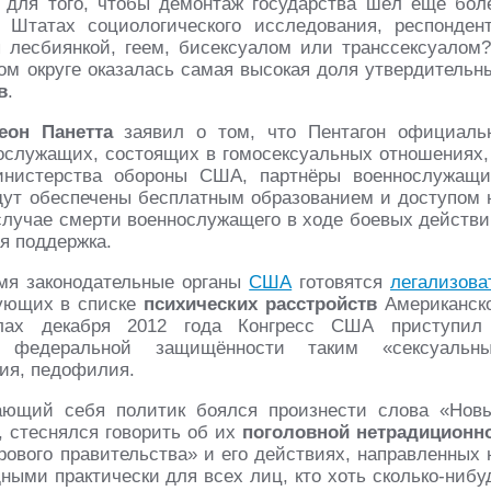
 для того, чтобы демонтаж государства шёл ещё бол
 Штатах социологического исследования, респонден
я лесбиянкой, геем, бисексуалом или транссексуалом?
ом округе оказалась самая высокая доля утвердительн
в
.
еон Панетта
заявил о том, что Пентагон официаль
ослужащих, состоящих в гомосексуальных отношениях,
инистерства обороны США, партнёры военнослужащи
дут обеспечены бесплатным образованием и доступом 
 случае смерти военнослужащего в ходе боевых действи
я поддержка.
емя законодательные органы
США
готовятся
легализова
рующих в списке
психических расстройств
Американск
слах декабря 2012 года Конгресс США приступил
 федеральной защищённости таким «сексуальн
лия, педофилия.
ающий себя политик боялся произнести слова «Нов
, стеснялся говорить об их
поголовной нетрадиционн
рового правительства» и его действиях, направленных 
ными практически для всех лиц, кто хоть сколько-нибу