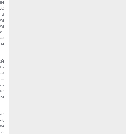
ли
ро
 в
ом
ом
м.
же
 и
ой
ть
на
 –
чь
го
ым
чо
а,
ом
по