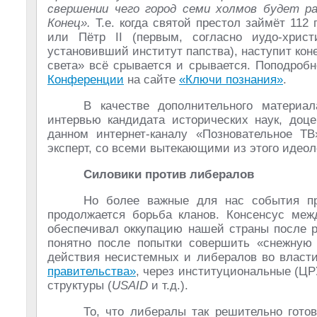
свершении чего город семи холмов будет р
Конец».
Т.е. когда святой престол займёт 11
или Пётр II (первым, согласно иудо-христ
установивший институт папства), наступит коне
света» всё срывается и срывается. Поподро
Конференции
на сайте
«Ключи познания»
.
В качестве дополнительного материа
интервью кандидата исторических наук, до
данном интернет-каналу «Позновательное ТВ
эксперт, со всеми вытекающими из этого идео
Силовики против либералов
Но более важные для нас события пр
продолжается борьба кланов. Консенсус меж
обеспечивал оккупацию нашей страны после р
понятно после попытки совершить «снежную 
действия несистемных и либералов во власт
правительства»
, через институциональные (ЦР
структуры (
USAID
и т.д.).
То, что либералы так решительно гото