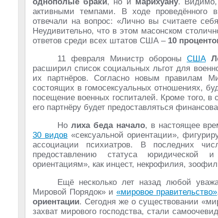
однополые браки
, но и
марихуану
. Видимо,
активными темпами. В ходе проведённого в
отвечали на вопрос: «Лично вы считаете себ
Неудивительно, что в этом масонском столичн
ответов среди всех штатов США –
10 проценто
11 февраля Министр обороны
США
Л
расширил список социальных льгот для военн
их партнёров. Согласно новым правилам М
состоящих в гомосексуальных отношениях, бу
посещение военных госпиталей. Кроме того, в
его партнёру будет предоставляться финансова
Но
лиха беда начало
, в настоящее вр
30 видов
«сексуальной ориентации», фигури
ассоциации психиатров. В последних чи
предоставлению статуса юридической и
ориентациям», как инцест, некрофилия, зоофи
Ещё несколько лет назад любой уваж
Мировой Порядок» и
«мировое правительство»
ориентации
. Сегодня же о существовании «ми
захват мирового господства, стали самоочевид