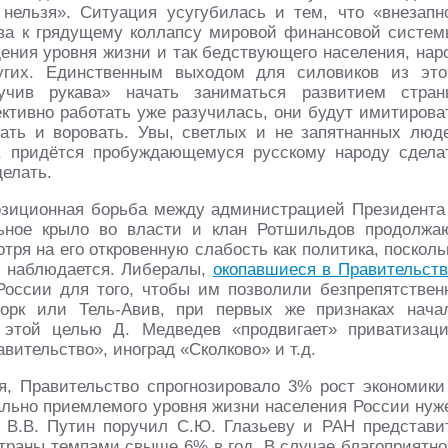
нельзя». Ситуация усугубилась и тем, что «внезапн
ова к грядущему коллапсу мировой финансовой систем
дения уровня жизни и так бедствующего населения, нар
угих. Единственным выходом для силовиков из это
сучив рукава» начать заниматься развитием стран
ктивно работать уже разучилась, они будут имитирова
ать и воровать. Увы, светлых и не запятнанных люд
, придётся пробуждающемуся русскому народу сдела
делать.
озиционная борьба между администрацией Президента
льное крыло во власти и клан Ротшильдов продолжа
ря на его откровенную слабость как политика, посколь
е наблюдается. Либералы,
окопавшиеся в Правительств
оссии для того, чтобы им позволили безпрепятствен
орк или Тель-Авив, при первых же признаках нача
 этой целью Д. Медведев «продвигает» приватизац
вительство», иноград «Сколково» и т.д.
я, Правительство спрогнозировало 3% рост экономики
ально приемлемого уровня жизни населения России нуж
 В.В. Путин поручил С.Ю. Глазьеву и РАН представи
страны темпами свыше 6% в год. В случае благоприятно