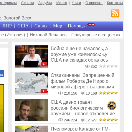
материалы
|
Ссылки
|
Зарубки
|
Молва
|
Книги
|
О проекте
|
Контакты
. Золотой Век»
ЛНР
США
Сирия
Мир
Помощь
|
|
|
|
е (История)
|
Николай Левашов
|
Популярные в соцсетях
Война ещё не началась, а
оружие уже кончилось: «у
США на складах осталось
менее 100
352
Отвакцинены. Запрещенный
фильм Роберта Де Ниро о
мировой афере с вакцинами
210 156
13 168
США давно травят
россиян биологическим
оружием – новое откровение
Эдварда Сноудена
246 224
12 527
Пчеломор: в Канаде от ГМ-