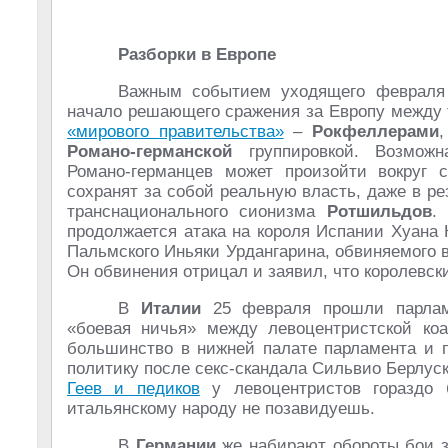
Разборки в Европе
Важным событием уходящего февраля 
начало решающего сражения за Европу между
«мирового правительства»
–
Рокфеллерами
Романо-германской
группировкой. Возможн
Романо-германцев может произойти вокруг 
сохранят за собой реальную власть, даже в ре
транснационального сионизма
Ротшильдов
.
продолжается атака на короля Испании Хуана К
Пальмского Иньяки Урдангарина, обвиняемого 
Он обвинения отрицал и заявил, что королевск
В
Италии
25 февраля прошли парламе
«боевая ничья» между левоцентристской ко
большинство в нижней палате парламента и п
политику после секс-скандала Сильвио Берлус
Геев и педиков
у левоцентристов гораздо 
итальянскому народу не позавидуешь.
В
Германии
же набирают обороты бои за