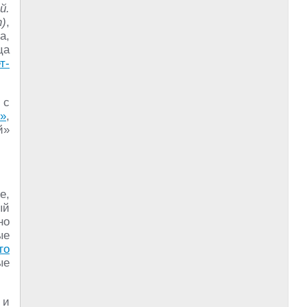
й.
n)
,
а,
ца
т-
 с
»
,
й»
е,
ый
но
ые
го
ые
 и