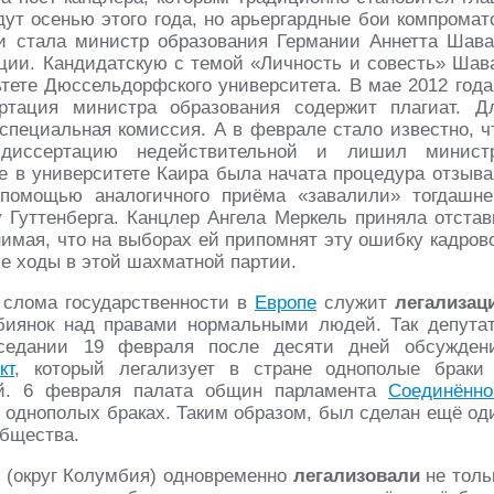
ут осенью этого года, но арьергардные бои компромат
и стала министр образования Германии Аннетта Шава
ации. Кандидатскую с темой «Личность и совесть» Шав
тете Дюссельдорфского университета. В мае 2012 года
ртация министра образования содержит плагиат. Д
специальная комиссия. А в феврале стало известно, ч
 диссертацию недействительной и лишил минист
е в университете Каира была начата процедура отзыва
 помощью аналогичного приёма «завалили» тогдашне
 Гуттенберга. Канцлер Ангела Меркель приняла отстав
имая, что на выборах ей припомнят эту ошибку кадров
ие ходы в этой шахматной партии.
м слома государственности в
Европе
служит
легализац
биянок над правами нормальными людей. Так депута
седании 19 февраля после десяти дней обсужден
кт
, который легализует в стране однополые браки
й. 6 февраля палата общин парламента
Соединённо
б однополых браках. Таким образом, был сделан ещё од
общества.
 (округ Колумбия) одновременно
легализовали
не толь