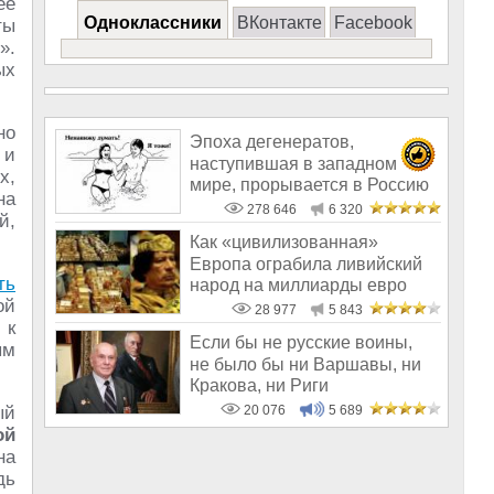
ее
Одноклассники
ВКонтакте
Facebook
ты
».
ых
но
Эпоха дегенератов,
 и
наступившая в западном
х,
мире, прорывается в Россию
на
278 646
6 320
й,
Как «цивилизованная»
Европа ограбила ливийский
ть
народ на миллиарды евро
ой
28 977
5 843
 к
Если бы не русские воины,
ым
не было бы ни Варшавы, ни
Кракова, ни Риги
ый
20 076
5 689
ой
на
дь