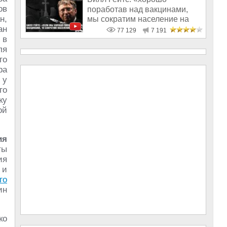
ов
поработав над вакцинами,
н,
мы сократим население на
ан
10-15%»
77 129
7 191
 в
ля
то
ра
 у
го
ку
ой
ия
ты
ия
 и
го
ин
ко