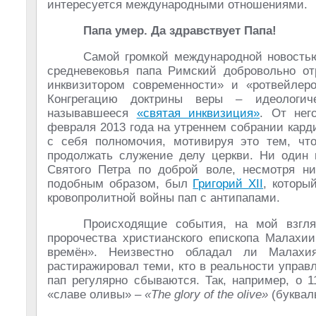
интересуется международными отношениями.
Папа умер. Да здравствует Папа!
Самой громкой международной новостью
средневековья папа Римский добровольно от
инквизитором современности» и «ротвейлеро
Конгрегацию доктрины веры – идеологич
называвшееся
«святая инквизиция»
. От нег
февраля 2013 года на утреннем собрании кард
с себя полномочия, мотивируя это тем, чт
продолжать служение делу церкви. Ни один 
Святого Петра по доброй воле, несмотря ни
подобным образом, был
Григорий XII
, которы
кровопролитной войны пап с антипапами.
Происходящие события, на мой взгляд
пророчества христианского епископа Малахии
времён». Неизвестно обладал ли Малахи
растиражировал теми, кто в реальности управ
пап регулярно сбываются. Так, например, о 
«славе оливы» –
«The glory of the olive»
(букваль