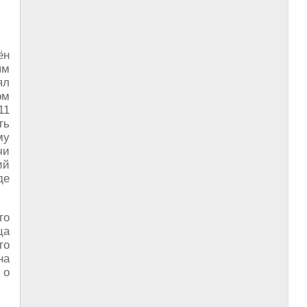
ён
ым
ял
ом
11
ть
му
чи
ий
де
го
ца
то
на
 о