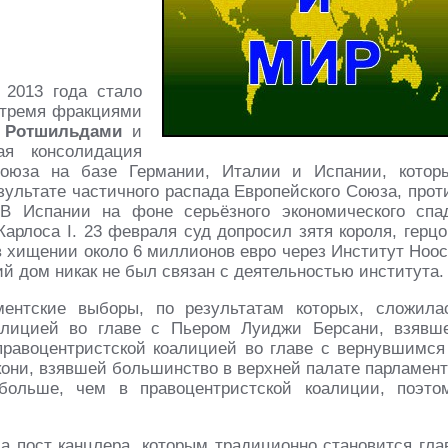
2013 года стало
 тремя фракциями
,
Ротшильдами
и
ая консолидация
союза на базе Германии, Италии и Испании, котор
зультате частичного распада Европейского Союза, прот
 В Испании на фоне серьёзного экономического спа
арлоса I. 23 февраля суд допросил зятя короля, герцо
в хищении около 6 миллионов евро через Институт Ноос
ий дом никак не был связан с деятельностью института.
нтские выборы, по результатам которых, сложила
алицией во главе с Пьером Луиджи Берсани, взявш
равоцентристской коалицией во главе с вернувшимся
кони, взявшей большинство в верхней палате парламент
больше, чем в правоцентристской коалиции, поэто
 пост канцлера, которым традиционно становится гла