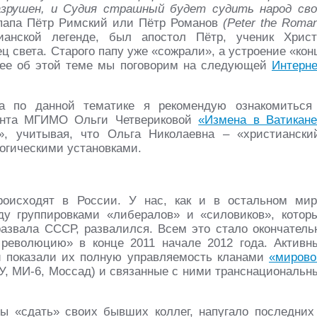
азрушен, и Судия страшный будет судить народ сво
2 папа Пётр Римский или Пётр Романов
(Peter the Roma
ианской легенде, был апостол Пётр, ученик Христ
ц света. Старого папу уже «сожрали», а устроение «кон
бнее об этой теме мы поговорим на следующей
Интерне
ла по данной тематике я рекомендую ознакомиться
цента МГИМО Ольги Четвериковой
«Измена в Ватикане
», учитывая, что Ольга Николаевна – «христиански
логическими установками.
оисходят в России. У нас, как и в остальном мир
ду группировками «либералов» и «силовиков», котор
азвала СССР, развалился. Всем это стало окончатель
революцию» в конце 2011 начале 2012 года. Активн
и показали их полную управляемость кланами
«мирово
У, МИ-6, Моссад) и связанные с ними транснациональн
вы «сдать» своих бывших коллег, напугало последних