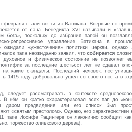
 февраля стали вести из Ватикана. Впервые со врем
рекается от сана. Бенедикта XVI называли и «главн
м бога», поскольку до избрания папой он возглавл
еско-репрессивное управление Ватикана в прошл
о ожидали «ужесточения» политики церкви, однако 
иналов папа неожиданно заявил, что
собирается
сложи
о духовное и физическое состояние не позволяет е
понтифик за последние шестьсот лет не сдавал клю
 на какие скандалы. Последний человек, поступивш
й в 1415 году добровольно ушёл со своего поста в хо
, следует рассматривать в контексте средневеково
. В нём он кратко охарактеризовал всех пап до «кон
я даром предвидения или его список был прос
ляют «святым престолом». Однако, его характеристики 
111 папе Иосифе Рацингере он лаконично сообщил как
но, торжество оливкового дерева).