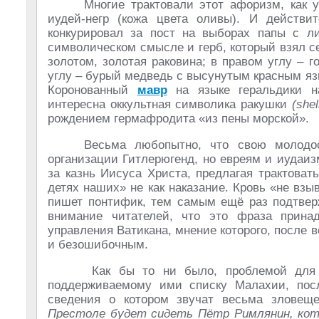
Многие трактовали этот афоризм, как 
иудей-негр (кожа цвета оливы). И действи
конкурировал за пост на выборах папы с ли
символическом смысле и герб, который взял 
золотом, золотая раковина; в правом углу – г
углу – бурый медведь с высунутым красным яз
Коронованный
мавр
на языке геральдики 
интересна оккультная символика ракушки
(shel
рождением гермафродита «из пены морской».
Весьма любопытно, что свою молодо
организации Гитлерюгенд, но евреям и иудаиз
за казнь Иисуса Христа, предлагая трактоват
детях наших» не как наказание. Кровь «не взы
пишет понтифик, тем самым ещё раз подтверж
внимание читателей, что это фраза принад
управления Ватикана, мнение которого, после 
и безошибочным.
Как бы то ни было, проблемой дл
поддерживаемому ими списку Малахии, посл
сведения о котором звучат весьма зловещ
Престоле будет сидеть Пётр Римлянин, кот