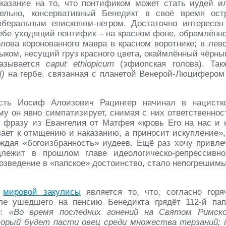
указание на то, что понтификом может стать иудей и
тельно, консервативный Бенедикт в своё время ост
беральным епископом-негром. Достаточно интересен
себе уходящий понтифик – на красном фоне, обрамлённ
олова коронованного мавра в красном воротнике; в лев
ыком, несущий груз красного цвета, окаймлённый чёрны
называется
caput ethiopicum
(эфиопская голова). Так
l)
на гербе, связанная с планетой Венерой-Люцифером
сть Иосиф Алоизович Рацингер начинал в нацистк
му он явно симпатизирует, снимая с них ответственнос
ь фразу из Евангелия от Матфея «кровь Его на нас и 
вает к отмщению и наказанию, а приносит искупление»,
дая «богоизбранность» иудеев. Ещё раз хочу привле
лежит в прошлом главе идеологическо-репрессивно
возведение в «папское» достоинство, стало непогрешим
я
мировой закулисы
является то, что, согласно горя
е ушедшего на пенсию Бенедикта грядёт 112-й пап
е:
«Во время последних гонений на Святом Римск
орый будет пасти овец среди множества терзаний; 