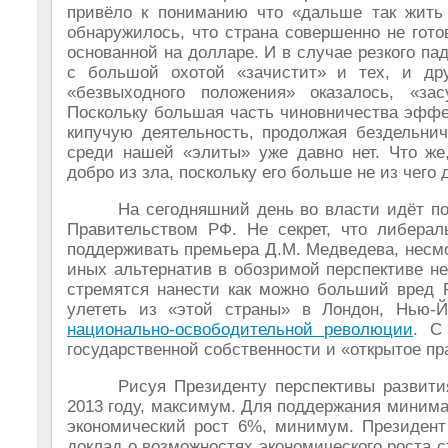
привёло к пониманию что «дальше так жить 
обнаружилось, что страна совершенно не гот
основанной на долларе. И в случае резкого па
с большой охотой «зачистит» и тех, и др
«безвыходного положения» оказалось, «за
Поскольку большая часть чиновничества эффе
кипучую деятельность, продолжая бездельнич
среди нашей «элиты» уже давно нет. Что же
добро из зла, поскольку его больше не из чего 
На сегодняшний день во власти идёт п
Правительством РФ. Не секрет, что либера
поддерживать премьера Д.М. Медведева, несмот
иных альтернатив в обозримой перспективе н
стремятся нанести как можно больший вред Р
улететь из «этой страны» в Лондон, Нью-Й
национально-освободительной революции
. С
государственной собственности и «открытое пра
Рисуя Президенту перспективы развити
2013 году, максимум. Для поддержания миним
экономический рост 6%, минимум. Президент
доклад о возможностях экономического роста 