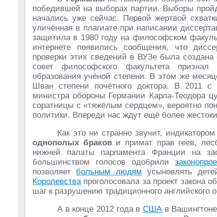
победившей на выборах партии. Выборы пройд
начались уже сейчас. Первой жертвой схватк
уличённая в плагиате при написании диссерт
защитила в 1980 году на философском факуль
интернете появились сообщения, что диссе
проверки этих сведений в ВУЗе была создана 
совет философского факультета признал
образования учёной степени. В этом же месяц
Шван степени почётного доктора. В 2011 с
министра обороны Германии Карла-Теодора цу
соратницы с «тяжёлым сердцем», вероятно пон
политики. Впереди нас ждут ещё более жесток
Как это ни странно звучит, индикаторо
однополых браков
и примат прав геев, лес
нижней палаты парламента Франции на за
большинством голосов одобрили
законопрое
позволяет
больным людям
усыновлять дете
Королевства
проголосовала за проект закона о
шаг к разрушению традиционного английского 
А в конце 2012 года в
США
в Вашингтоне