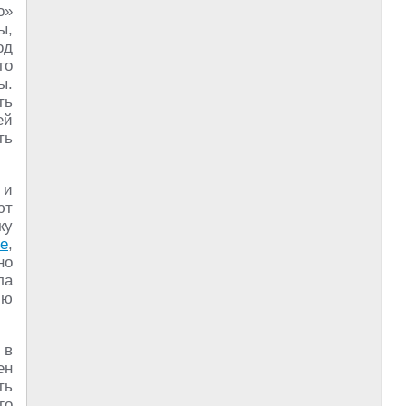
о»
ы,
од
го
ы.
ть
ей
ть
 и
ют
ку
е
,
но
ла
ию
 в
ен
ть
го