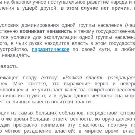
 на благополучное поступательное развитие народа и 
еления в ущерб другой,
в этом случае нет причин
, 
 условия доминирования одной группы населения (ча
ественно
возникает ненависть
к такому государственно
ются условия для эксплуатации одной группы населен
ого, в чьих руках находится власть в этом государств
 устройство,
паразитическое
по своей сути, а люби
 ненавидеть.
е
власть
.
лежащее лорду Актону:
«Всякая власть развращае
но»
. Мне кажется, это выражение верно и невер
«вообще» и не учитывает качества конкретного человек
о лишь инструмент, и в руках одного человека она мож
сит от личных качеств носителя власти.
один из самых больших соблазнов, посредством которо
то же время большая ответственность, которую далеко 
дки прекрасно понимали эту опасность, поэтому п
о чёткое разделение властей: в мирное время влас