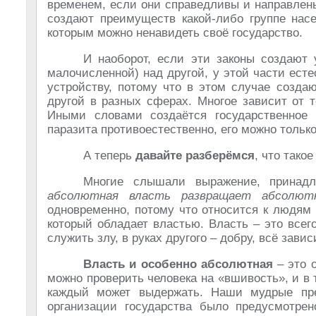
временем, если они справедливы и направлены
создают преимуществ какой-либо группе нас
которым можно ненавидеть своё государство.
И наоборот, если эти законы создают
малочисленной) над другой, у этой части ест
устройству, потому что в этом случае созда
другой в разных сферах. Многое зависит от т
Иными словами создаётся государственное
паразита противоестественно, его можно только
А теперь
давайте разберёмся
, что тако
Многие слышали выражение, принад
абсолютная власть развращает абсолют
одновременно, потому что относится к людям 
который обладает властью. Власть – это всег
служить злу, в руках другого – добру, всё зави
Власть и особенно абсолютная
– это 
можно проверить человека на «вшивость», и в 
каждый может выдержать. Наши мудрые пре
организации государства было предусмотрен