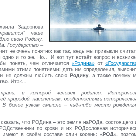
…
хаила Задорнова
нравится” наше
блю свою Родину.
а. Государство –
чит не очень понятно: как так, ведь мы привыкли считат
 одно и то же. Но… И вот тут встаёт вопрос и возника
обы понять, чем отличается
«Родина»
от
«Государств
самими этими понятиями: дать им определения, выясни
или не должны любить свою
Родину
, а также почему 
тво
. Итак…
трана, в которой человек родился. Историчес
её природой, населением, особенностями историческо
. В более узком смысле – чьё-либо место рождения
казать, что РОДина – это земля наРОДа, состоящего 
РОДственники по крови и их РОДословная историчес
а имеют в своём составе один корень: «
РОД
», поэто