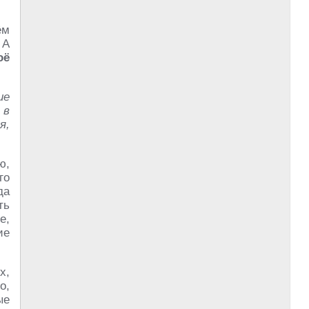
ём
 А
оё
ие
 в
я,
ю,
го
да
ть
е,
ие
х,
о,
ые