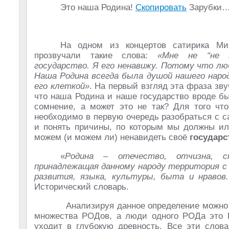
Это наша Родина!
Скопировать
Зарубки
На одном из концертов сатирика Ми
прозвучали такие слова:
«Мне не “не 
государство. Я его ненавижу. Потому что лю
Наша Родина всегда была душой нашего народ
его клеткой»
. На первый взгляд эта фраза зву
что наша Родина и наше государство вроде бы
сомнение, а может это не так? Для того чт
необходимо в первую очередь разобраться с 
и понять причины, по которым мы должны 
можем (и можем ли) ненавидеть своё
государс
«
Родина – отечество, отчизна, с
принадлежащая данному народу территория с 
развития, языка, культуры, быта и нравов
Исторический словарь.
Анализируя данное определение можно с
множества РОДов, а люди одного РОДа это 
уходит в глубокую древность. Все эти слов