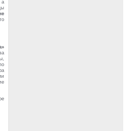
 а
ды
не
то
а»
за
ы,
ло
ра
ми
ие
ое