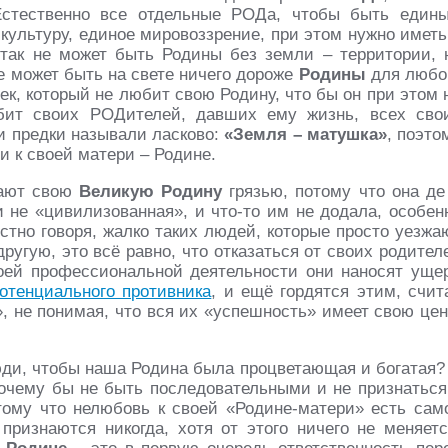
Естественно все отдельные РОДа, чтобы быть един
ультуру, единое мировоззрение, при этом нужно иметь
 так не может быть Родины без земли – территории, 
не может быть на свете ничего дороже
Родины
для любо
ек, который не любит свою Родину, что бы он при этом 
юбит своих РОДителей, давших ему жизнь, всех сво
и предки называли ласково:
«Земля – матушка»
, поэто
и к своей матери – Родине.
вают свою
Великую Родину
грязью, потому что она де
 и не «цивилизованная», и что-то им не додала, особен
естно говоря, жалко таких людей, которые просто уезжа
угую, это всё равно, что отказаться от своих родител
воей профессиональной деятельности они наносят уще
отенциального противника
, и ещё гордятся этим, счит
, не понимая, что вся их «успешность» имеет свою цен
юди, чтобы наша Родина была процветающая и богатая?
почему бы не быть последовательными и не признаться
тому что нелюбовь к своей «Родине-матери» есть сам
признаются никогда, хотя от этого ничего не меняетс