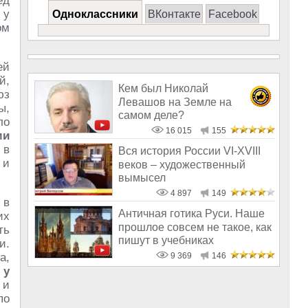
ед
 у
Одноклассники
ВКонтакте
Facebook
ом
ей
й,
Кем был Николай
юз
Левашов на Земле на
ы,
самом деле?
ло
16 015
155
ми
 в
Вся история России VI-XVIII
 и
веков – художественный
вымысел
4 897
149
 в
Античная готика Руси. Наше
их
прошлое совсем не такое, как
ть
пишут в учебниках
и.
а,
9 369
146
о
у
 и
по