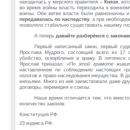
находилась у мирского правителя –
Князя
, ко
во время войны власть переходила к военно
воины. Обе ветви власти были равнозначны и
передавалась по наследству
, а при необходи
позволяло стабильно существовать нашему гос
А теперь
давайте разберёмся с закона
Первый написанный закон, первый суд
Ярослава Мудрого, состоящий всего из 17 с
убийство, оскорбление и кражу. В летописи 
Ярослав приказал:
«По этой грамоте живит
наставлением по соблюдению настоящих гра
налогов и право наследования имущества. В 
князьями. Много из неё заимствовали даже дру
договоры, перемирия и союзы.
Наше время отличается тем, что вместо
количество законов:
Конституция РФ.
23 кодекса РФ.