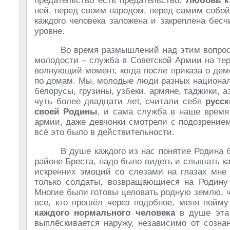
предательство есть предательство.
Любовь к
ней, перед своим народом, перед самим собой 
каждого человека заложена и закреплена бес
уровне.
Во время размышлений над этим вопрос
молодости – служба в Советской Армии на тер
волнующий момент, когда после приказа о де
по домам. Мы, молодые люди разных националь
белорусы, грузины, узбеки, армяне, таджики, 
чуть более двадцати лет, считали себя
русс
своей Родины
, и сама служба в наше время 
армии, даже девчонки смотрели с подозрение
всё это было в действительности.
В душе каждого из нас понятие Родина 
районе Бреста, надо было видеть и слышать ка
искренних эмоций со слезами на глазах мне 
только солдаты, возвращающиеся на Родину 
Многие были готовы целовать родную землю, чт
все, кто прошёл через подобное, меня пойму
каждого нормального человека
в душе эта 
выплёскивается наружу, независимо от созна