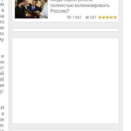
ым
полностью колонизировать
 в
Россию?
на
7 847
157
го
ни
их
му
 и
но
ют
ей
рб
ая
у:
 И
 в
ое
я: