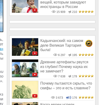
вещей, которым завидуют
иностранцы в России
15 909
210
ь,
Кадыкчанский: на самом
ет
деле Великая Тартария
а»
была!
ть
6 297
195
мы
Древние артефакты рвутся
из глубин! Почему наука их
не замечает?
ки
го
7 638
178
»
.
Почему пытаются скрыть, что
скифы – это и есть славяне?
из
3 673
176
ки
му
Когда евреи успели