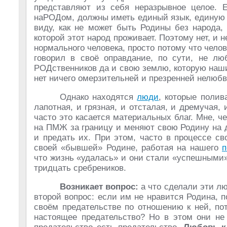
представляют из себя неразрывное целое. 
наРОДом, должны иметь единый язык, единую к
виду, как не может быть Родины без народа,
которой этот народ проживает. Поэтому нет, и 
нормального человека, просто потому что челов
говорил в своё оправдание, по сути, не л
РОДственников да и свою землю, которую наш
нет ничего омерзительней и презренней нелюбв
Однако находятся
люди
, которые поли
лапотная, и грязная, и отсталая, и дремучая,
часто это касается материальных благ. Мне, ч
на ПМЖ за границу и меняют свою Родину на др
и предать их. При этом, часто в процессе с
своей «бывшей» Родине, работая на нашего
п
что жизнь «удалась» и они стали «успешными»
тридцать сребреников.
Возникает вопрос:
а что сделали эти л
второй вопрос: если им не нравится Родина, 
своём предательстве по отношению к ней, по
настоящее предательство? Но в этом они не 