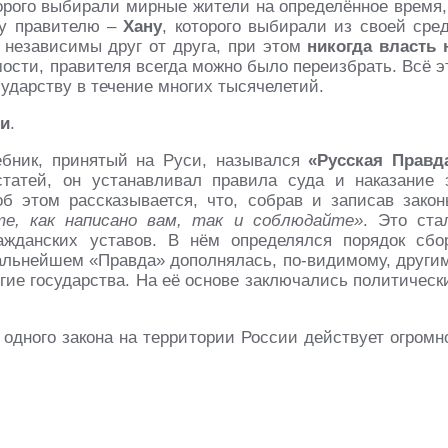
торого выбирали мирные жители на определённое время,
му правителю –
Хану
, которого выбирали из своей сре
 независимы друг от друга, при этом
никогда власть 
мости, правителя всегда можно было переизбрать. Всё э
ударству в течение многих тысячелетий.
ми
.
ебник, принятый на Руси, назывался
«Русская Правд
татей, он устанавливал правила суда и наказание 
об этом рассказывается, что, собрав и записав закон
е, как написано вам, так и соблюдайте»
. Это ста
жданских уставов. В нём определялся порядок сбо
дальнейшем «Правда» дополнялась, по-видимому, други
гие государства. На её основе заключались политическ
 одного закона на территории России действует огромн