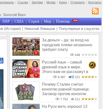
материалы
|
Ссылки
|
Зарубки
|
Молва
|
Книги
|
О проекте
|
Контакты
. Золотой Век»
ЛНР
США
Сирия
Мир
Помощь
|
|
|
|
е (История)
|
Николай Левашов
|
Популярные в соцсетях
За деньги – да: за вход на
городские пляжи незаконно
требуют плату
438
Русский язык – самый
древний язык в мире.
Этого вам не расскажут в
школе и СМИ
6 487
221
Почему Сталин считал
коноплю равной пшенице.
Заговор против конопли
7 752
211
На Руси жить хорошо! 13