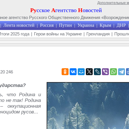
Дополнительные 
Ру
сское
А
гентство
Н
овостей
ое агентство Русского Общественного Движения «Возрождение
Лента новостей
Россия
Путин
Украина
Крым
ДНР
|
|
|
|
|
|
|
Итоги 2025 года
|
Герои войны на Украине
|
Гренландия
|
Прошло
20 246
ударства?
ь, что Родина и
то не так! Родина
– оккупационная
ноцидом русов...