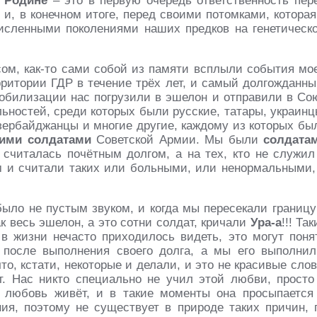
 Родине
– это в первую очередь ответственность пер
и, в конечном итоге, перед своими потомками, которая
численными поколениями наших предков на генетическ
ом, как-то сами собой из памяти всплыли события мо
ритории ГДР в течение трёх лет, и самый долгожданны
мобилизации нас погрузили в эшелон и отправили в Со
ностей, среди которых были русские, татары, украинц
азербайджанцы и многие другие, каждому из которых бы
кими солдатами
Советской Армии. Мы были
солдата
считалась почётным долгом, а на тех, кто не служил
м и считали таких или больными, или ненормальными,
было не пустым звуком, и когда мы пересекали границу
к весь эшелон, а это сотни солдат, кричали
Ура-а
!!! Так
в жизни нечасто приходилось видеть, это могут поня
после выполнения своего долга, а мы его выполнил
о, кстати, некоторые и делали, и это не красивые слов
т. Нас никто специально не учил этой любви, прост
любовь живёт, и в такие моменты она просыпается
ния, поэтому не существует в природе таких причин, 