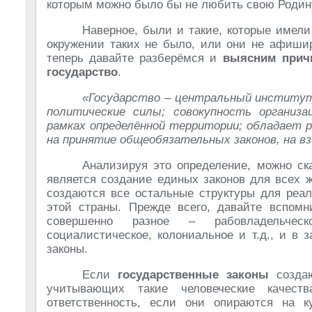
которым можно было бы не любить свою Родин
Наверное, были и такие, которые имели
окружении таких не было, или они не афишир
теперь давайте разберёмся и
выясним прич
государство
.
«Государство – центральный институт
политические силы; совокупность организ
рамках определённой территории; обладает р
на принятие общеобязательных законов, на в
Анализируя это определение, можно ск
является создание единых законов для всех ж
создаются все остальные структуры для реа
этой страны. Прежде всего, давайте вспомн
совершенно разное – рабовладельческо
социалистическое, колониальное и т.д., и в
законы.
Если
государственные законы
создаю
учитывающих такие человеческие качества
ответственность, если они опираются на к