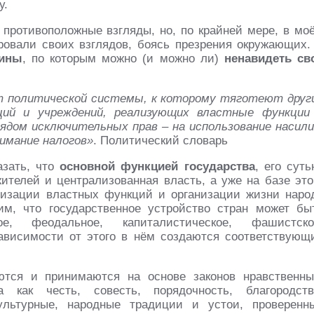
у.
 противоположные взгляды, но, по крайней мере, в мо
овали своих взглядов, боясь презрения окружающих.
ины
, по которым можно (и можно ли)
ненавидеть св
 политической системы, к которому тяготеют друг
аций и учреждений, реализующих властные функции
ядом исключительных прав – на использование насили
зимание налогов»
. Политический словарь
азать, что
основной функцией государства
, его суть
ителей и централизованная власть, а уже на базе это
лизации властных функций и организации жизни наро
им, что государственное устройство стран может бы
е, феодальное, капиталистическое, фашистско
 зависимости от этого в нём создаются соответствующ
тся и принимаются на основе законов нравственны
 как честь, совесть, порядочность, благородств
ультурные, народные традиции и устои, проверенн