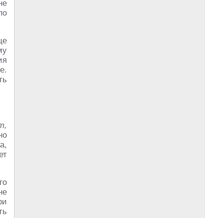
не
по
ще
му
ия
е.
ть
т,
но
а,
ет
го
не
ри
ть