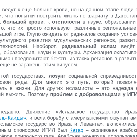
и
ведут к ещё больше крови, но на данном этапе люди 
, что попытки построить жизнь по шариату в Дагестан
 к
большой крови
, к
отсталости
в науке, образовании
го, что их просто используют различные региональные
ьшой игре. Глупо ожидать от радикалов создания услов
культурного развития мусульманских регионов, развит
технологий. Наоборот,
радикальный ислам
ведёт
 образования, науки и культуры. Архаизация охватыва
ьман предпочитают бежать из таких регионов в развит
е ещё не заражены этим вирусом.
утой государствах,
лозунг
социальной справедливост
свои ряды. Для многих это путь, который позволя
ель в жизни. Для других исламисты – это надежда 
щий выжить. Поэтому
проблем с добровольцами у ИГ
 недавно. Движение «Исламское государство Ирак
ль-Каиды»
, и вела борьбу с американскими оккупантам
«Исламское государство Ирака и Леванта», включилась
овным спонсором ИГИЛ был
Катар
– карликовая арабск
тёров природного газа. Арабская монархия использова