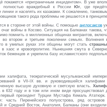
 покажется «приграничным инцидентом». В уже впол
ь полностью враждебный к России
Юг
, где придёт
е линии и населять их казаками. К сожалению, танковы
овщиков такого рода проблемы не решаются в принципе
тся в стороне от этой войны. С помощью
англосаксов
у
 очаг войны в Косово. Ситуация на Балканах такова, ч
димо помнить о миллионных общинах мигрантов, включ
 во втором и третьем поколении семьях. Волнения 
что в умелых руках эти общины могут стать
страшн
у в хаос и кровопролитие. Нынешняя смута в Северн
ток беженцев и укрепила базу исламистского подполья
ии халифата, теократической мусульманской импери
воеваний в VII-IX вв. и руководившейся халифами
иченную высшую духовную и светскую власть.
Халиф
 в 632 году и в том или ином виде просуществовал 
л первый президент Турции Мустафа Кемаль Ататюрк.
: часть Пиренейского полуострова, ряд островов
 и Средний Восток, Анатолия, Балканы (они входили