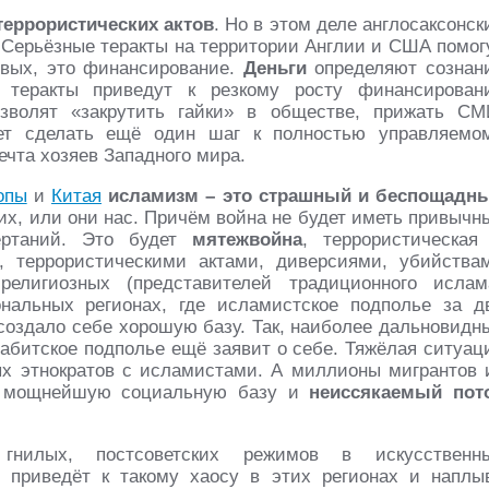
террористических актов
. Но в этом деле англосаксонск
. Серьёзные теракты на территории Англии и США помог
рвых, это финансирование.
Деньги
определяют сознан
 теракты приведут к резкому росту финансирован
озволят «закрутить гайки» в обществе, прижать СМ
дет сделать ещё один шаг к полностью управляемо
ечта хозяев Западного мира.
опы
и
Китая
исламизм – это страшный и беспощадн
их, или они нас. Причём война не будет иметь привычн
ертаний. Это будет
мятежвойна
, террористическая
, террористическими актами, диверсиями, убийства
религиозных (представителей традиционного ислам
альных регионах, где исламистское подполье за д
создало себе хорошую базу. Так, наиболее дальновидн
хабитское подполье ещё заявит о себе. Тяжёлая ситуац
ых этнократов с исламистами. А миллионы мигрантов 
м мощнейшую социальную базу и
неиссякаемый пот
нилых, постсоветских режимов в искусственн
 приведёт к такому хаосу в этих регионах и наплы