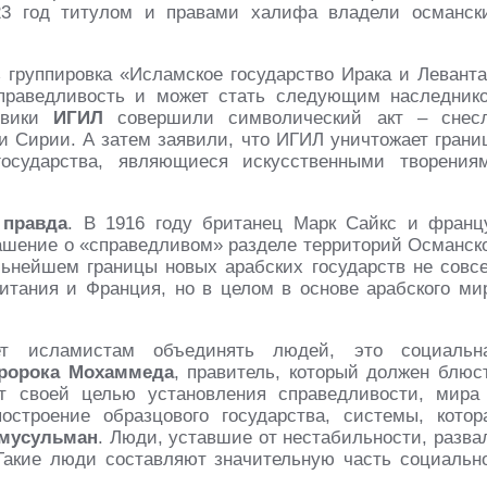
23 год титулом и правами халифа владели османск
группировка «Исламское государство Ирака и Леванта
справедливость и может стать следующим наследник
евики
ИГИЛ
совершили символический акт – снес
и Сирии. А затем заявили, что ИГИЛ уничтожает грани
государства, являющиеся искусственными творения
 правда
. В 1916 году британец Марк Сайкс и франц
ашение о «справедливом» разделе территорий Османск
ьнейшем границы новых арабских государств не совс
ритания и Франция, но в целом в основе арабского ми
ет исламистам объединять людей, это социальн
пророка Мохаммеда
, правитель, который должен блюс
т своей целью установления справедливости, мира
строение образцового государства, системы, котор
мусульман
. Люди, уставшие от нестабильности, разва
 Такие люди составляют значительную часть социальн