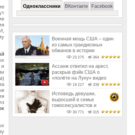
Одноклассники
ВКонтакте
Facebook
ие
ут
ие
ия
И,
му
Военная мощь США – один
из самых грандиозных
обманов в истории
ый
человечества
23 275
364
ых
 и
Ассанж ответил на арест,
ми
раскрыв фэйк США о
«полёте на Луну» видео
а)
доказательствами
ва
19 227
339
ые
Исповедь девушки,
ия
выросшей в семье
из
гомосексуалистов и
ок
педофилов США
30 771
315
ых
ву