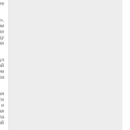
ие
»,
ом
ли
цу
ми
уз
ой
ем
ра
ая
ти
 и
ая
ла
ой