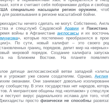
ешат, хотя и считают себя поборниками добра и свобод
США специально насыщали регион оружием
, что
 для развязывания в регионе масштабной бойни.
жихадисты ничего сделать не могут. Собственно, Англ
ства и спецслужб Саудовской
Аравии
и
Пакистана
время войны в Афганистане
англосаксы
и их восточн
ммунизма
», которые постепенно преобразился в прое
ции)». По сути, новый халифат – это своего ро
становленных границ, порядков, делит мир на «верных»
овый мировой порядок. Создание халифата запуска
кта на Ближнем Востоке. На планете появляет
шлое детище англосаксонской ветви западной «элиты
я и угрожает уже своим создателям. Однако,
Англия
хим океанами. Они занимают довольно изолированн
у сообществу. В этих государствах нет народов, котор
тов. А мигрантские общины под «колпаком» у спецслуж
и пестуют вирус радикального ислама для того, что
 Джихадисты просто
физически не способны
развяза