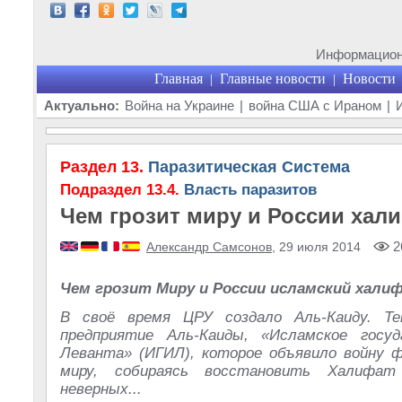
Информационн
Главная
Главные новости
Новости
|
|
Актуально:
Война на Украине
|
война США с Ираном
|
Раздел 13.
Паразитическая Система
Подраздел 13.4.
Власть паразитов
Чем грозит миру и России хал
2
Александр Самсонов
, 29 июля 2014
Чем грозит Миру и России исламский хали
В своё время ЦРУ создало Аль-Каиду. Те
предприятие Аль-Каиды, «Исламское госу
Леванта» (ИГИЛ), которое объявило войну 
миру, собираясь восстановить Халифа
неверных...