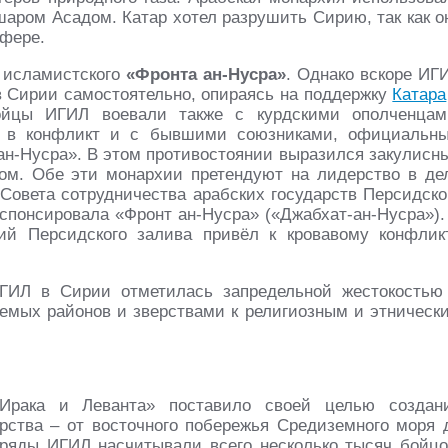
аром Асадом. Катар хотел разрушить Сирию, так как о
сфере.
 исламистского
«Фронта ан-Нусра»
. Однако вскоре ИГ
в Сирии самостоятельно, опираясь на поддержку
Катара
ойцы ИГИЛ воевали также с курдскими ополченцам
а в конфликт и с бывшими союзниками, официальн
ан-Нусра». В этом противостоянии выразился закулисн
ом. Обе эти монархии претендуют на лидерство в де
Совета сотрудничества арабских государств Персидско
спонсировала «Фронт ан-Нусра» («Джабхат-ан-Нусра»).
ий Персидского залива привёл к кровавому конфлик
ИГИЛ в Сирии отметилась запредельной жестокостью
уемых районов и зверствами к религиозным и этническ
 Ирака и Леванта» поставило своей целью создан
рства – от восточного побережья Средиземного моря 
тряды ИГИЛ насчитывали всего несколько тысяч бойцо