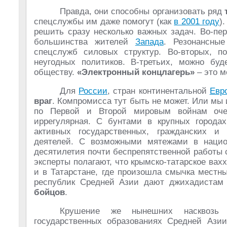
Правда, они способны организовать ряд
спецслужбы им даже помогут (как
в 2001 году
)
решить сразу несколько важных задач. Во-пе
большинства жителей
Запада
. Резонансные
спецслужб силовых структур. Во-вторых, п
неугодных политиков. В-третьих, можно бу
обществу.
«Электронный концлагерь»
– это м
Для
России
, стран континентальной
Евр
враг
. Компромисса тут быть не может. Или мы 
по Первой и Второй мировым войнам оч
иррегулярная. С бунтами в крупных городах
активных государственных, гражданских и 
деятелей. С возможными мятежами в национ
десятилетия почти беспрепятственной работы 
эксперты полагают, что крымско-татарское вах
и в Татарстане, где произошла смычка местн
республик Средней Азии дают джихадиста
бойцов
.
Крушение же нынешних насквозь г
государственных образованиях Средней Азии