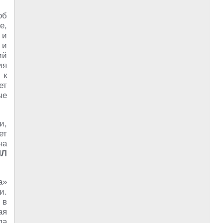
об
е,
 и
 и
ий
ия
 к
ет
ые
и,
ет
на
ИЛ
а»
и.
 в
ая
ла