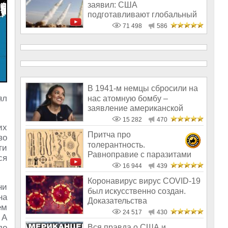
заявил: США
подготавливают глобальный
удар по России
71 498
586
В 1941-м немцы сбросили на
ял
нас атомную бомбу –
заявление американской
конгресменши
15 282
470
их
Притча про
во
толерантность.
ги
Равноправие с паразитами
ся
смертельно
16 944
439
Коронавирус вирус COVID-19
ни
был искусственно создан.
на
Доказательства
ем
24 517
430
 А
до
Вся правда о США и