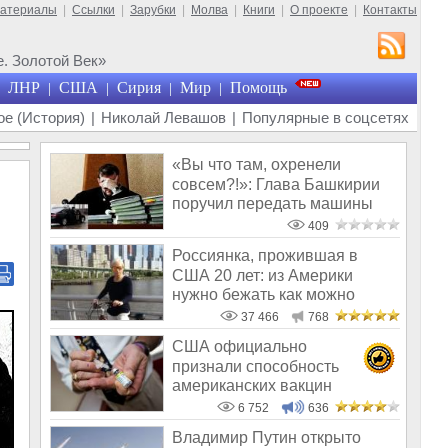
материалы
|
Ссылки
|
Зарубки
|
Молва
|
Книги
|
О проекте
|
Контакты
. Золотой Век»
ЛНР
США
Сирия
Мир
Помощь
|
|
|
|
е (История)
|
Николай Левашов
|
Популярные в соцсетях
«Вы что там, охренели
совсем?!»: Глава Башкирии
поручил передать машины
мэрии «Защи
409
Россиянка, прожившая в
США 20 лет: из Америки
нужно бежать как можно
скорее
37 466
768
США официально
признали способность
американских вакцин
вызывать рак
6 752
636
Владимир Путин открыто