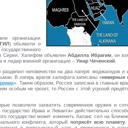
ели организации
ГИЛ
) объявили о
осударственного
 и Сирии. Халифом объявлен
Абделла Ибрагим
, он вз
ка и лидер военной организации –
Умар Чеченский
.
 разделил человечество на два лагеря: моджахедов и 
ьман. В лагерь врагов халифата записаны «
неверные
вреями
». Таким образом, Россия записана в главные вра
ем особым не грозит, то России с этой угрозой придёт
торые позволили захватить современное оружие и сот
 государство Ирака и Леванта» действительно способ
того государство может изменить баланс сил на Ближн
онального конфликта, который
потрясёт всю планету
.
вергнут в перманентный хаос и превратился в гнез