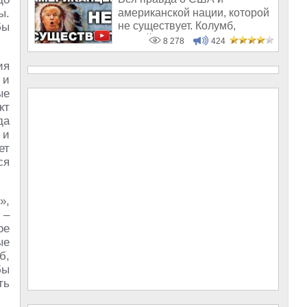
американской нации, которой
ы.
не существует. Колумб,
бы
закрой Америк
8 278
424
ия
и
ые
кт
да
 и
ет
ся
»,
–
ое
ые
б,
бы
ть