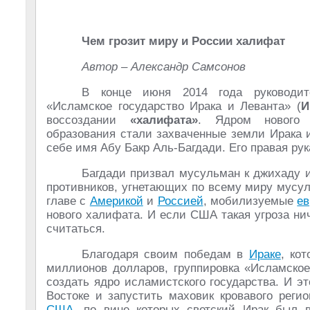
Чем грозит миру и России халифат
Автор – Александр Самсонов
В конце июня 2014 года руководит
«Исламское государство Ирака и Леванта» (
И
воссоздании
«халифата»
. Ядром нового г
образования стали захваченные земли Ирака
себе имя Абу Бакр Аль-Багдади. Его правая ру
Багдади призвал мусульман к джихаду и
противников, угнетающих по всему миру мусул
главе с
Америкой
и
Россией
, мобилизуемые
е
нового халифата. И если США такая угроза нич
считаться.
Благодаря своим победам в
Ираке
, ко
миллионов долларов, группировка «Исламское
создать ядро исламистского государства. И э
Востоке и запустить маховик кровавого реги
США
, по вине которых светский Ирак был в