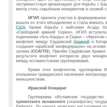
экстремистскую организацию для борьбы с Баш
могла стать серьёзным конкурентом в газовой 
ИГИЛ
приняла участие в формировании
вышла из этого объединения и стала воевать 
США
. Кроме борьбы с войсками Асада, б
«Свободной армией Сирии». ИГИЛ вступил
отделением «Аль-Каиды» в Сирии – «Фронтом 
конфликт между Саудовской
Аравией
и Катар
создания «арабской конфедерации» на основе 
залива (
ССАГПЗ
). Причём Саудовская Аравия 
результате конфликт интересов двух монарх
между исламистскими группировками.
Кроме этих конфликтов, группировка 
отношении гражданского населения контролир
меньшинствам.
Иракский блицкриг
Группировка «Исламское государство
суннитского исламского
(«халифата») госуда
Евфрата. До начала иракского наступления о