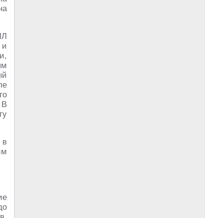
на
ИЛ
и
и,
ым
ый
ле
го
 В
ту
 в
им
ие
до
в.