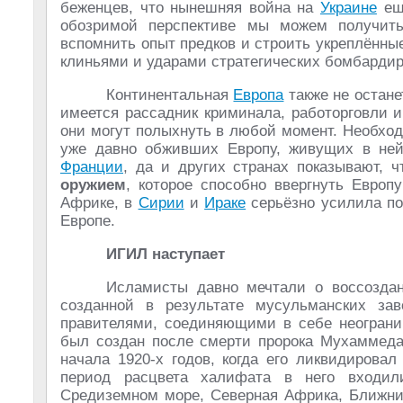
беженцев, что нынешняя война на
Украине
ещё
обозримой перспективе мы можем получит
вспомнить опыт предков и строить укреплённы
клиньями и ударами стратегических бомбардир
Континентальная
Европа
также не остане
имеется рассадник криминала, работорговли и
они могут полыхнуть в любой момент. Необхо
уже давно обживших Европу, живущих в ней
Франции
, да и других странах показывают, 
оружием
, которое способно ввергнуть Европ
Африке, в
Сирии
и
Ираке
серьёзно усилила по
Европе.
ИГИЛ наступает
Исламисты давно мечтали о воссоздан
созданной в результате мусульманских за
правителями, соединяющими в себе неогран
был создан после смерти пророка Мухаммеда
начала 1920-х годов, когда его ликвидирова
период расцвета халифата в него входили
Средиземном море, Северная Африка, Ближний