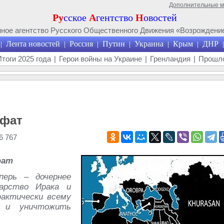
Дополнительные 
Ру
сское
А
гентство
Н
овостей
ое агентство Русского Общественного Движения «Возрождение
Лента новостей
Россия
Путин
Украина
Крым
ДНР
|
|
|
|
|
|
|
Итоги 2025 года
|
Герои войны на Украине
|
Гренландия
|
Прошло
ифат
6 767
фат
перь – дочернее
дарство Ирака и
фактически всему
т и уничтожить