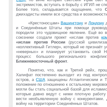
экстремистов, вступать в борьбу с ИГИЛ не сп
Более того, складывается ощущение, что
джихадисты имели все средства и возможности
«Крестоносцам»
Вашингтону
и
Лондону
д
и Соединённые Штаты при помощи руковод
породили это чудовищное явление. Ещё во 
союзники создали проект «ислам против
ко
«ислам против России
(русской цивилиза
«коллективный Гитлер», который не признаёт у
«неверных» и планирует установить свой Н
процесс большого регионального конфли
Ближневосточный фронт
.
Понятно, что, как и Третий рейх, про
Халифат постепенно выходит из под контрол
остров, а
США
защищены Атлантическим и Ти
положение по отношению к остальному мировом
могли бы стать социальной базой для исламис
которые давно ведут с ними плотную работу 
вести необъявленную войну с конкурентами.
войну на территории Соединённых Штатов.