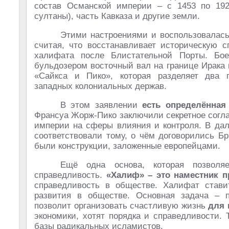
состав Османской империи – с 1453 по 19
султаны), часть Кавказа и другие земли.
Этими настроениями и воспользовалась 
считая, что восстанавливает историческую 
халифата после Блистательной Порты. Бо
бульдозером восточный вал на границе Ирака 
«Сайкса и Пико», которая разделяет два 
западных колониальных держав.
В этом заявлении
есть определённая
Франсуа Жорж-Пико заключили секретное согл
империи на сферы влияния и контроля. В дал
соответствовали тому, о чём договорились Б
были конструкции, заложенные европейцами.
Ещё одна основа, которая позволя
справедливость.
«Халиф» – это наместник 
справедливость в обществе. Халифат стави
развития в обществе. Основная задача – по
позволит организовать счастливую жизнь
для 
экономики, хотят порядка и справедливости.
базы радикальных исламистов.