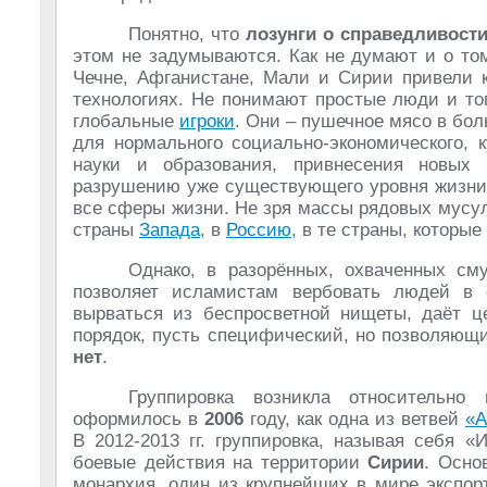
Понятно, что
лозунги о справедливост
этом не задумываются. Как не думают и о том
Чечне, Афганистане, Мали и Сирии привели
технологиях. Не понимают простые люди и то
глобальные
игроки
. Они – пушечное мясо в бол
для нормального социально-экономического, 
науки и образования, привнесения новых 
разрушению уже существующего уровня жизни,
все сферы жизни. Не зря массы рядовых мусул
страны
Запада
, в
Россию
, в те страны, которы
Однако, в разорённых, охваченных см
позволяет исламистам вербовать людей в 
вырваться из беспросветной нищеты, даёт ц
порядок, пусть специфический, но позволяю
нет
.
Группировка возникла относительно
оформилось в
2006
году, как одна из ветвей
«А
В 2012-2013 гг. группировка, называя себя 
боевые действия на территории
Сирии
. Осн
монархия, один из крупнейших в мире экспор