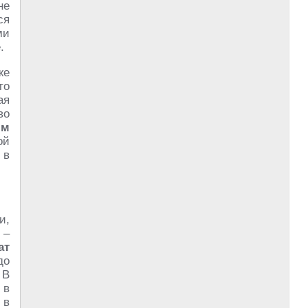
не
ся
ми
.
же
то
ая
во
ым
ой
 в
и,
 –
ат
до
 В
 в
 в