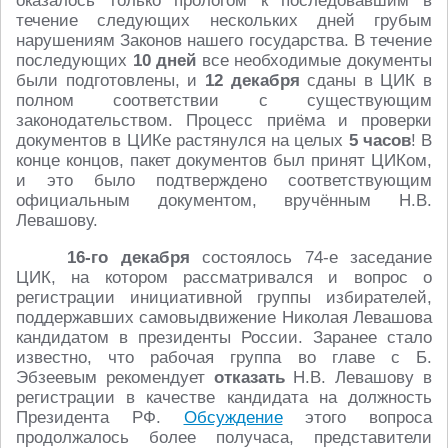
оказалось только прологом к последовавшим в
течение следующих нескольких дней грубым
нарушениям Законов нашего государства. В течение
последующих
10 дней
все необходимые документы
были подготовлены, и
12 декабря
сданы в ЦИК в
полном соответствии с существующим
законодательством. Процесс приёма и проверки
документов в ЦИКе растянулся на целых
5 часов
! В
конце концов, пакет документов был принят ЦИКом,
и это было подтверждено соответствующим
официальным документом, вручённым Н.В.
Левашову.
16-го декабря
состоялось 74-е заседание
ЦИК, на котором рассматривался и вопрос о
регистрации инициативной группы избирателей,
поддержавших самовыдвижение Николая Левашова
кандидатом в президенты России. Заранее стало
известно, что рабочая группа во главе с Б.
Эбзеевым рекомендует
отказать
Н.В. Левашову в
регистрации в качестве кандидата на должность
Президента РФ.
Обсуждение
этого вопроса
продолжалось более получаса, представители