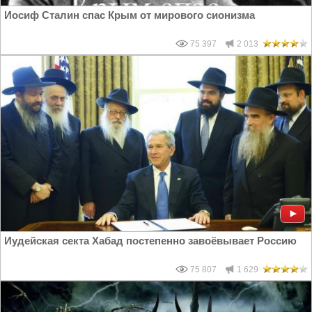
Иосиф Сталин спас Крым от мирового сионизма
75 397
2 013
Иудейская секта Хабад постепенно завоёвывает Россию
75 807
1 629