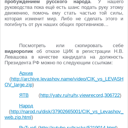
пробуждением русского народа
. У нашего
руководства пока ещё есть шанс подать руку этому
движению, помочь ему стать частью той силы,
которая изменит мир. Либо не сделать этого и
погибнуть от рук наших общих противников…
Посмотреть или скопировать себе
видеоролик
об отказе ЦИК в регистрации Н.В.
Левашова в качестве кандидата на должность
Президента РФ можно по следующим ссылкам:
Архив
(
http://archive.levashov.name/video/CIK_vs_LEVASH
OV_large.zip
)
ЯТВ
(
http://yatv.ru/ru/tv,viewrecord,306722
)
Народ
(
http://narod.ru/disk/37902665001/CIK_vs_Levashov_
web.zip.html
)
РуТьюб
(
http://rutube.ru/tracks/5219014.html
)