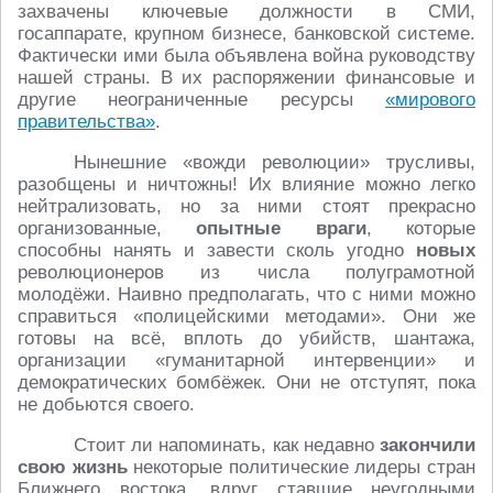
захвачены ключевые должности в СМИ,
госаппарате, крупном бизнесе, банковской системе.
Фактически ими была объявлена война руководству
нашей страны. В их распоряжении финансовые и
другие неограниченные ресурсы
«мирового
правительства»
.
Нынешние «вожди революции» трусливы,
разобщены и ничтожны! Их влияние можно легко
нейтрализовать, но за ними стоят прекрасно
организованные,
опытные враги
, которые
способны нанять и завести сколь угодно
новых
революционеров из числа полуграмотной
молодёжи. Наивно предполагать, что с ними можно
справиться «полицейскими методами». Они же
готовы на всё, вплоть до убийств, шантажа,
организации «гуманитарной интервенции» и
демократических бомбёжек. Они не отступят, пока
не добьются своего.
Стоит ли напоминать, как недавно
закончили
свою жизнь
некоторые политические лидеры стран
Ближнего востока, вдруг ставшие неугодными