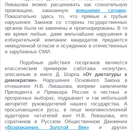
Левашова можно расценивать как сознательную
провокацию, заказанную
внешними силами
.
Показательно здесь то, что прямые и грубые
нарушения Законов со стороны государственных
органов были не замечены и проигнорированы. В то
же время любые, даже мельчайшие нарушения в
избирательной компании кандидатов предаются
немедленной огласке и осуждению в отечественных
и зарубежных СМИ.
Подобные действия госорганов являются
классическим примером саботажа «изнутри»,
описанным в книге Д. Шарпа
«От диктатуры к
демократии»
. Нарушения Основного Закона в
отношении Н.В. Левашова, вопреки заявлениям
Президента и Премьера России о честных и
прозрачных выборах, подрывают и так небольшой
авторитет руководителей нашего государства. А
просыпающиеся русы, в лице многомиллионной
аудитории читателей книг Н.В. Левашова, его
соратников в Русском Общественном Движении
«Возрождение. Золотой Век»
и других