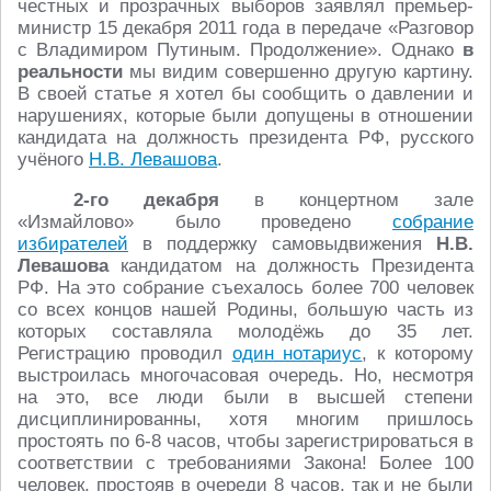
честных и прозрачных выборов заявлял премьер-
министр 15 декабря 2011 года в передаче «Разговор
с Владимиром Путиным. Продолжение». Однако
в
реальности
мы видим совершенно другую картину.
В своей статье я хотел бы сообщить о давлении и
нарушениях, которые были допущены в отношении
кандидата на должность президента РФ, русского
учёного
Н.В. Левашова
.
2-го декабря
в концертном зале
«Измайлово» было проведено
собрание
избирателей
в поддержку самовыдвижения
Н.В.
Левашова
кандидатом на должность Президента
РФ. На это собрание съехалось более 700 человек
со всех концов нашей Родины, большую часть из
которых составляла молодёжь до 35 лет.
Регистрацию проводил
один нотариус
, к которому
выстроилась многочасовая очередь. Но, несмотря
на это, все люди были в высшей степени
дисциплинированны, хотя многим пришлось
простоять по 6-8 часов, чтобы зарегистрироваться в
соответствии с требованиями Закона! Более 100
человек, простояв в очереди 8 часов, так и не были