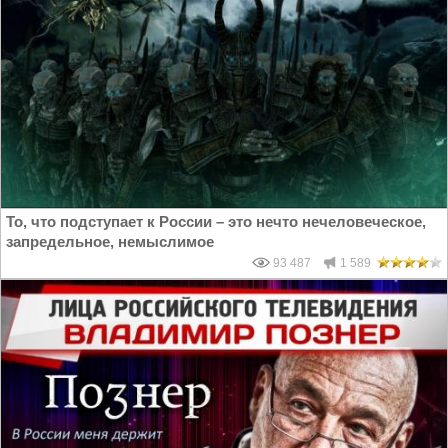
То, что подступает к России – это нечто нечеловеческое,
запредельное, немыслимое
93 487
1 589