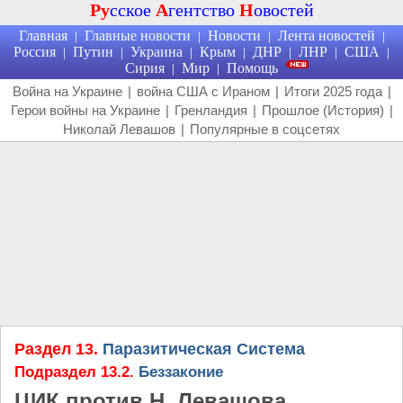
Ру
сское
А
гентство
Н
овостей
Главная
Главные новости
Новости
Лента новостей
|
|
|
|
Россия
Путин
Украина
Крым
ДНР
ЛНР
США
|
|
|
|
|
|
|
Сирия
Мир
Помощь
|
|
Война на Украине
|
война США с Ираном
|
Итоги 2025 года
|
Герои войны на Украине
|
Гренландия
|
Прошлое (История)
|
Николай Левашов
|
Популярные в соцсетях
Раздел 13.
Паразитическая Система
Подраздел 13.2.
Беззаконие
ЦИК против Н. Левашова