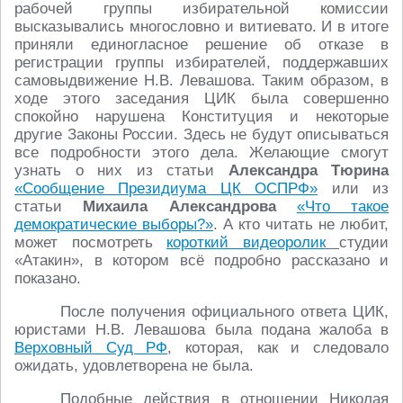
рабочей группы избирательной комиссии
высказывались многословно и витиевато. И в итоге
приняли единогласное решение об отказе в
регистрации группы избирателей, поддержавших
самовыдвижение Н.В. Левашова. Таким образом, в
ходе этого заседания ЦИК была совершенно
спокойно нарушена Конституция и некоторые
другие Законы России. Здесь не будут описываться
все подробности этого дела. Желающие смогут
узнать о них из статьи
Александра Тюрина
«Сообщение Президиума ЦК ОСПРФ»
или из
статьи
Михаила Александрова
«Что такое
демократические выборы?»
. А кто читать не любит,
может посмотреть
короткий видеоролик
студии
«Атакин», в котором всё подробно рассказано и
показано.
После получения официального ответа ЦИК,
юристами Н.В. Левашова была подана жалоба в
Верховный Суд РФ
, которая, как и следовало
ожидать, удовлетворена не была.
Подобные действия в отношении Николая