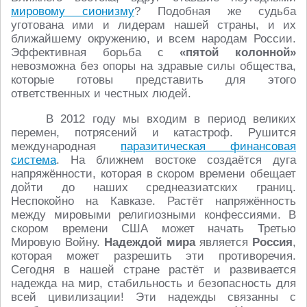
мировому сионизму
? Подобная же судьба
уготована ими и лидерам нашей страны, и их
ближайшему окружению, и всем народам России.
Эффективная борьба с
«пятой колонной»
невозможна без опоры на здравые силы общества,
которые готовы представить для этого
ответственных и честных людей.
В 2012 году мы входим в период великих
перемен, потрясений и катастроф. Рушится
международная
паразитическая финансовая
система
. На ближнем востоке создаётся дуга
напряжённости, которая в скором времени обещает
дойти до наших среднеазиатских границ.
Неспокойно на Кавказе. Растёт напряжённость
между мировыми религиозными конфессиями. В
скором времени США может начать Третью
Мировую Войну.
Надеждой мира
является
Россия
,
которая может разрешить эти противоречия.
Сегодня в нашей стране растёт и развивается
надежда на мир, стабильность и безопасность для
всей цивилизации! Эти надежды связанны с