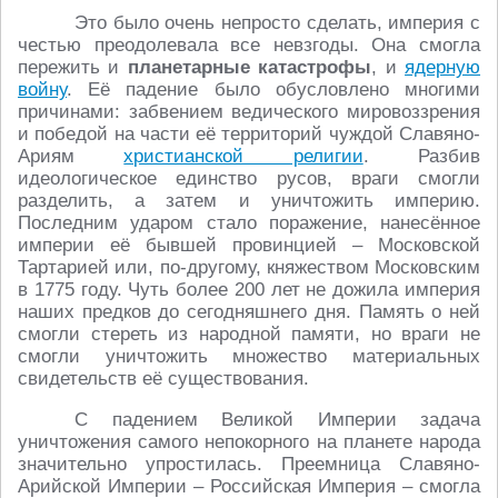
Это было очень непросто сделать, империя с
честью преодолевала все невзгоды. Она смогла
пережить и
планетарные катастрофы
, и
ядерную
войну
. Её падение было обусловлено многими
причинами: забвением ведического мировоззрения
и победой на части её территорий чуждой Славяно-
Ариям
христианской религии
. Разбив
идеологическое единство русов, враги смогли
разделить, а затем и уничтожить империю.
Последним ударом стало поражение, нанесённое
империи её бывшей провинцией – Московской
Тартарией или, по-другому, княжеством Московским
в 1775 году. Чуть более 200 лет не дожила империя
наших предков до сегодняшнего дня. Память о ней
смогли стереть из народной памяти, но враги не
смогли уничтожить множество материальных
свидетельств её существования.
С падением Великой Империи задача
уничтожения самого непокорного на планете народа
значительно упростилась. Преемница Славяно-
Арийской Империи – Российская Империя – смогла