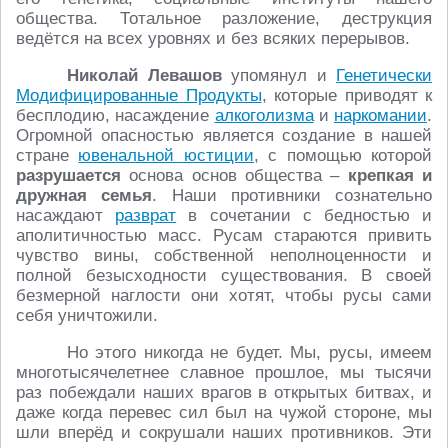
общества. Тотальное разложение, деструкция
ведётся на всех уровнях и без всяких перерывов.
Николай Левашов
упомянул и
Генетически
Модифицированные Продукты
, которые приводят к
бесплодию, насаждение
алкоголизма
и
наркомании
.
Огромной опасностью является создание в нашей
стране
ювенальной юстиции
, с помощью которой
разрушается
основа основ общества –
крепкая и
дружная семья
. Наши противники сознательно
насаждают
разврат
в сочетании с бедностью и
аполитичностью масс. Русам стараются привить
чувство вины, собственной неполноценности и
полной безысходности существования. В своей
безмерной наглости они хотят, чтобы русы сами
себя уничтожили.
Но этого никогда не будет. Мы, русы, имеем
многотысячелетнее славное прошлое, мы тысячи
раз побеждали наших врагов в открытых битвах, и
даже когда перевес сил был на чужой стороне, мы
шли вперёд и сокрушали наших противников. Эти