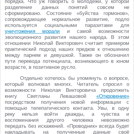
порядка. Что уж говорить о молодёжи, у которой
разделение данных понятий совсем не
сформировано. Состояние «буйства гормонов»,
сопровождающее нормальное развитие, подло
используется социальными паразитами для
уничтожения морали
и самой возможности
эволюционного развития нашего народа. В этом
отношении Николай Викторович считает примером
практический подход наших предков к отношению
между парнем и девушкой. Также он обозначил
пути перевода потенциала, возникающего в юном
возрасте, в позитивное русло.
Отдельно хотелось бы упомянуть о вопросе,
который волновал многих. Читатель спросил о
возможности Николая Викторовича продолжить
книгу Светланы Левашовой
«Откровение»
посредством получения новой информации с
помощью телепатического контакта. Увы, в одну
реку нельзя войти дважды, а чувства и
воспоминания другого человека невозможно
передать без искажений. «Проводник» всегда будет
накладывать на полученные данные своё