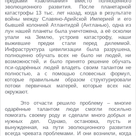
предками «заклинаний» вместо полноценного
эволюционного развития. После планетарной
катастрофы 13 тыс. лет назад, когда в результате
войны между Славяно-Арийской Империей и его
бывшей колонией Атлантидой (Антланью), одна из
лун нашей планеты была уничтожена, а её осколки
упали на Землю, устроив катастрофу, наши
выжившие предки стали перед дилеммой.
Инфраструктура цивилизации была разрушена,
полноценно обучать всех не было ни людей, ни
возможностей, и было принято решение обучать
пси-одарённых людей владеть своим талантом не
полностью, а с помощью словесных формул,
которые правильным образом структурировали
потоки первичных матерей, которые всех нас
окружают.
Это отчасти решило проблему – многие
одарённые талантом люди смогли посильно
помогать своему роду и сделали много добрых и
нужных дел. Однако, остановка, пусть и
вынужденная, на пути эволюционного развития
всегда чревата проблемами. И они возникли, когда