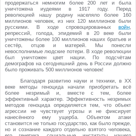
продержаться немногим более 200 лет и была
уничтожена иудеями в 1917 году. Перед
революцией нашу родину населяло более 160
миллионов человек, из них 120 миллионов были
русскими. В ходе спровоцированных
войн
,
репрессий, голода, эпидемий в 20 веке были
уничтожены более 100 миллионов наших братьев и
сестёр, отцов и матерей. Мы понесли
невосполнимые людские потери. В ходе революции
был уничтожен цвет нации. По подсчётам
демографов на сегодняшний день в России должно
было проживать 500 миллионов человек!
Благодаря развитию науки и техники, в ХХ
веке методы геноцида начали приобретать всё
более незримый и, вместе с тем, более
эффективный характер. Эффективность незримых
методов геноцида определяется тем, что объект
агрессии не чувствует угрозы и не фиксирует
нанесённого ему ущерба. Объектом атаки
становится не только государство, как было прежде,
но и сознание каждого отдельно взятого человека,
его генетика, социальные институты нашего