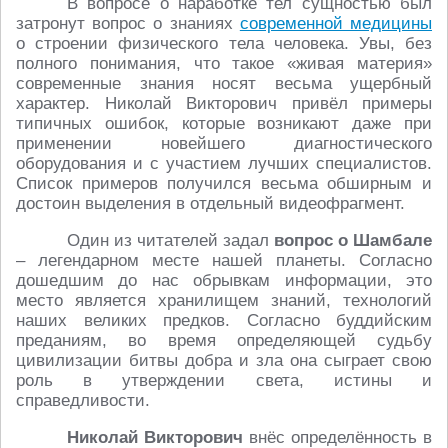
В вопросе о наработке тел сущностью был
затронут вопрос о знаниях
современной медицины
о строении физического тела человека. Увы, без
полного понимания, что такое «живая материя»
современные знания носят весьма ущербный
характер. Николай Викторович привёл примеры
типичных ошибок, которые возникают даже при
применении новейшего диагностического
оборудования и с участием лучших специалистов.
Список примеров получился весьма обширным и
достоин выделения в отдельный видеофрагмент.
Один из читателей задал
вопрос о Шамбале
– легендарном месте нашей планеты. Согласно
дошедшим до нас обрывкам информации, это
место является хранилищем знаний, технологий
наших великих предков. Согласно буддийским
преданиям, во время определяющей судьбу
цивилизации битвы добра и зла она сыграет свою
роль в утверждении света, истины и
справедливости.
Николай Викторович
внёс определённость в