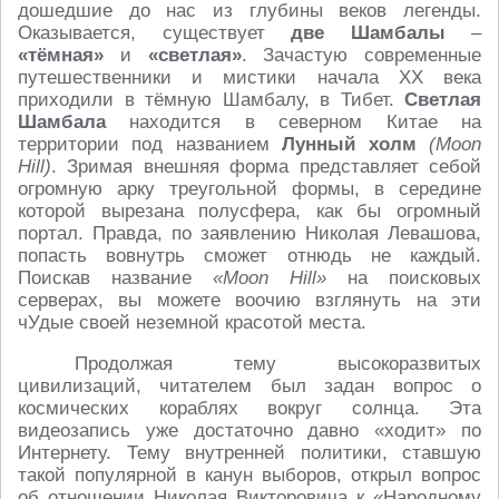
дошедшие до нас из глубины веков легенды.
Оказывается, существует
две Шамбалы
–
«тёмная»
и
«светлая»
. Зачастую современные
путешественники и мистики начала ХХ века
приходили в тёмную Шамбалу, в Тибет.
Светлая
Шамбала
находится в северном Китае на
территории под названием
Лунный холм
(Moon
Hill)
. Зримая внешняя форма представляет себой
огромную арку треугольной формы, в середине
которой вырезана полусфера, как бы огромный
портал. Правда, по заявлению Николая Левашова,
попасть вовнутрь сможет отнюдь не каждый.
Поискав название
«Moon Hill»
на поисковых
серверах, вы можете воочию взглянуть на эти
чУдые своей неземной красотой места.
Продолжая тему высокоразвитых
цивилизаций, читателем был задан вопрос о
космических кораблях вокруг солнца. Эта
видеозапись уже достаточно давно «ходит» по
Интернету. Тему внутренней политики, ставшую
такой популярной в канун выборов, открыл вопрос
об отношении Николая Викторовича к «Народному