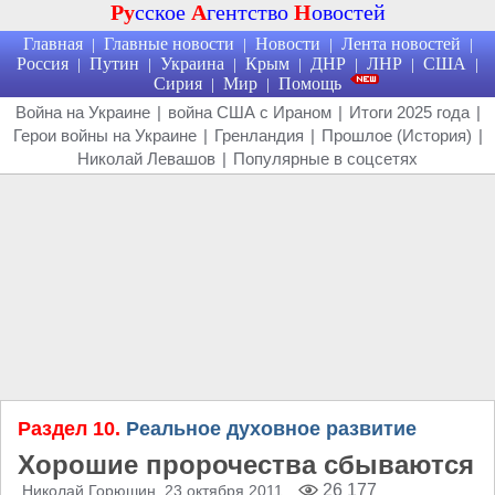
Ру
сское
А
гентство
Н
овостей
Главная
Главные новости
Новости
Лента новостей
|
|
|
|
Россия
Путин
Украина
Крым
ДНР
ЛНР
США
|
|
|
|
|
|
|
Сирия
Мир
Помощь
|
|
Война на Украине
|
война США с Ираном
|
Итоги 2025 года
|
Герои войны на Украине
|
Гренландия
|
Прошлое (История)
|
Николай Левашов
|
Популярные в соцсетях
Раздел 10.
Реальное духовное развитие
Хорошие пророчества сбываются
26 177
Николай Горюшин
, 23 октября 2011