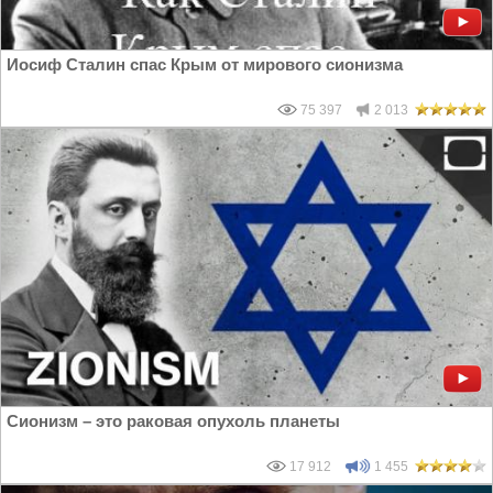
Иосиф Сталин спас Крым от мирового сионизма
75 397
2 013
Сионизм – это раковая опухоль планеты
17 912
1 455