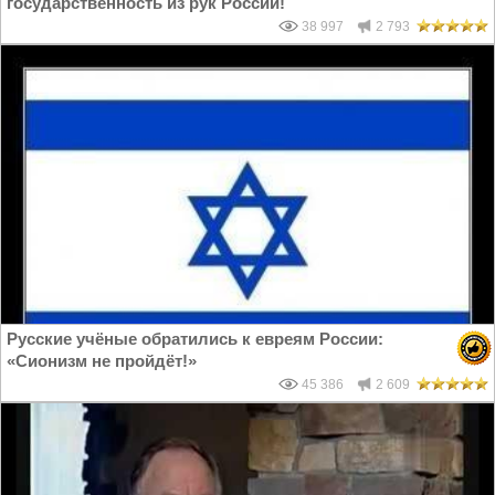
государственность из рук России!
38 997
2 793
Русские учёные обратились к евреям России:
«Сионизм не пройдёт!»
45 386
2 609