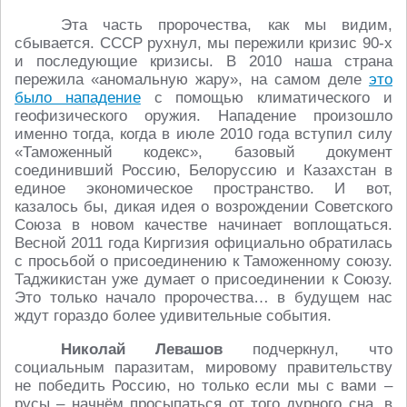
Эта часть пророчества, как мы видим,
сбывается. СССР рухнул, мы пережили кризис 90-х
и последующие кризисы. В 2010 наша страна
пережила «аномальную жару», на самом деле
это
было нападение
с помощью климатического и
геофизического оружия. Нападение произошло
именно тогда, когда в июле 2010 года вступил силу
«Таможенный кодекс», базовый документ
соединивший Россию, Белоруссию и Казахстан в
единое экономическое пространство. И вот,
казалось бы, дикая идея о возрождении Советского
Союза в новом качестве начинает воплощаться.
Весной 2011 года Киргизия официально обратилась
с просьбой о присоединению к Таможенному союзу.
Таджикистан уже думает о присоединении к Союзу.
Это только начало пророчества… в будущем нас
ждут гораздо более удивительные события.
Николай Левашов
подчеркнул, что
социальным паразитам, мировому правительству
не победить Россию, но только если мы с вами –
русы – начнём просыпаться от того дурного сна, в