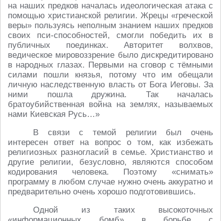
на наших предков началась идеологическая атака с
помощью христианской религии. Жрецы «греческой
веры» пользуясь неполным знанием наших предков
своих пси-способностей, смогли победить их в
публичных поединках. Авторитет волхвов,
ведическое мировоззрение было дискредитировано
в народных глазах. Первыми на сговор с тёмными
силами пошли князья, потому что им обещали
личную наследственную власть от Бога Иеговы. За
ними пошла дружина. Так началась
братоубийственная война на землях, называемых
нами Киевская Русь…»
В связи с темой религии был очень
интересен ответ на вопрос о том, как избежать
религиозных разногласий в семье. Христианство и
другие религии, безусловно, являются способом
кодирования человека. Поэтому «снимать»
программу в любом случае нужно очень аккуратно и
предварительно очень хорошо подготовившись.
Одной из таких высокоточных
«информационных бомб» в борьбе с