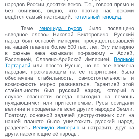
народов России десятки веков. Т.е., говоря прямо и
без обиняков, видно, что против нас веками
ведётся самый настоящий,
тотальный геноцид
.
Теме
геноцида русов
было посвящено
«вводное слово» Николай Викторовича. Русский
народ был основой империи, просуществовавшей
на нашей планете более 500 тыс. лет. Эту империю
в разные века называли по-разному – Асией,
Рассенией, Славяно-Арийской Империей,
Великой
Тартарией
или просто Русью, но во все времена
народам, проживающим на её территории, была
обеспечена стабильность, самостоятельность и
возможность мирно развиваться. Гарантией этой
стабильности был
русский народ
, который в
случае опасности всегда приходил на помощь
нуждающимся или притесняемым. Русы созидали
величие и процветание всех других народов Земли.
Поэтому, основной задачей деструктивных сил на
нашей планете было уничтожить русский народ,
разделить
Великую Империю
и натравить друг на
друга населяющие её народы.