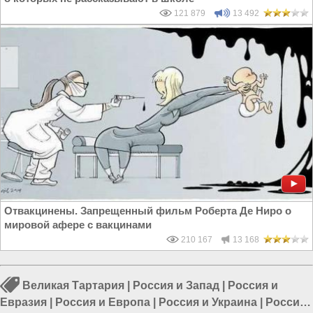
121 879
13 492
Отвакцинены. Запрещенный фильм Роберта Де Ниро о
мировой афере с вакцинами
210 167
13 168
Великая Тартария
|
Россия и Запад
|
Россия и
Евразия
|
Россия и Европа
|
Россия и Украина
|
Россия