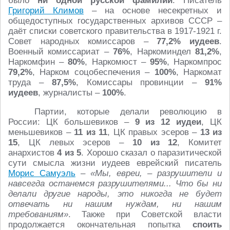
было
ни одной русской фамилии
. Писатель
Григорий Климов
– на основе несекретных и
общедоступных государственных архивов СССР –
даёт списки советского правительства в 1917-1921 г.
Совет народных комиссаров –
77,2% иудеев
.
Военный комиссариат –
76%
, Наркоминдел
81,2%
,
Наркомфин –
80%
, Наркомюст –
95%
, Наркомпрос
79,2%
, Нарком соцобеспечения –
100%
, Наркомат
труда –
87,5%
, Комиссары провинции –
91%
иудеев
, журналисты –
100%
.
Партии, которые делали революцию в
России: ЦК большевиков –
9 из 12 иудеи
, ЦК
меньшевиков –
11 из 11
, ЦК правых эсеров –
13 из
15
, ЦК левых эсеров –
10 из 12
, Комитет
анархистов
4 из 5
. Хорошо сказал о паразитической
сути смысла жизни иудеев еврейский писатель
Морис Самуэль
–
«Мы, евреи, – разрушители и
навсегда останемся разрушителями... Что бы ни
делали другие народы, это никогда не будет
отвечать ни нашим нуждам, ни нашим
требованиям»
. Также при Советской власти
продолжается окончательная попытка
споить