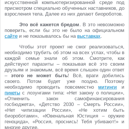
искусственной компьютеризированной среде под
присмотром специально обученных наставников, до
взросления тела. Далее из них делают биороботов.
Это всё кажется бредом
. В это невозможно
поверить, если бы это не было на официальном
сайте
и не показывалось бы на
выставках
.
Чтобы этот проект не смог реализоваться,
необходимо трубить об этом на всех углах, чтобы в
каждой семье знали об этом. Смотрите, как
действуют паразиты – показывая всё это своим
друзьям и знакомым, всё время слышен один ответ
–
этого не может быть
! Всё, враги добились
своего. Потом будет уже поздно. Поэтому
необходимо проводить повсеместно
митинги
и
пикеты
с лозунгами типа: «Нет закону о полиции»,
«Отменить закон самофинансирования
госбюджета», «Детство 2030 – Смерть России»,
«Нет чипизации России», «Не хотим быть
биороботами», «Ювенальная Юстиция – оружие
геноцида», «Россия, проснись! Тебя убивают!» и
многие другие.