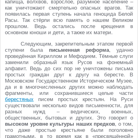
капища, волхвов, взрослое, разумное население –
как уничтожают смертельно опасных врагов. Так
появилась первая ступень начала геноцида Белой
Расы. Так стёрли всю память о нашем Великом
прошлом. Ведь остались после крещения в
основном юноши и дети, а также их матери.
Следующим, закрепительным этапом первой
ступени была
письменная реформа
, удачно
проведённая Кириллом и Мефодием. Тёмные слуги
заменили образный язык Русов на фонемный
алфавит. Ведь до сих пор не уничтожены письма
простых граждан друг к другу на бересте. В
Московском Государственном Историческом Музее,
да и в многочисленных других можно наблюдать
фрагменты, или сохранившиеся целые части
берестяных
писем простых крестьян. На Руси
существовали несколько видов письменности, для
разных нужд – ведических, военных,
общественных, бытовых и других. Это говорит о
высоком уровне культуры наших предков
, о том,
что даже простые крестьяне были поголовно
грамотными, в то время как в «пресвящённой»