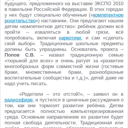
будущего, предложенного на выставке ЭКСПО 2010
в павильоне Российской Федерации. В этих городах
у них будут специально обученные («
компетентное
родительство
») наставники. Они предлагают нашим
детям «компетентное детство»: ребёнок должен всё
пройти – изваляться в любой грязи, всё
попробовать, включая
наркотики
, и сам «сделать
свой выбор». Традиционные школьные предметы
должны быть упразднены. Основатель проекта –
Попов С.В.
– назвал традиционную семью
«тюрьмой для всех» и очень ратует за «развитие
многообразных форм совместной жизни (гостевые
браки, множественные браки, разнообразные
воспитательные сообщества и т.д.)», детей даже не
надо учить писать.
«Родители – это отстой!», – заявил он в
радиоэфире
, и пустился в циничные рассуждения о
том, как они тормозят развитие ребёнка. Детям
предлагается полностью компьютеризированная
среда. Основным направлением их развития будет
полная свобода деятельности. Традиционная или