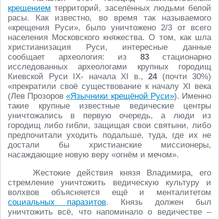
крещением
территорий, заселённых людьми белой
расы. Как известно, во время так называемого
«крещения Руси», было уничтожено 2/3 от всего
населения Московского княжества. О том, как шла
христианизация Руси, интересные данные
сообщает археология: из
83
стационарно
исследованных археологами крупных городищ
Киевской Руси IX- начала XI в.,
24
(почти 30%)
«прекратили своё существование к началу XI века
(Лев Прозоров
«Язычники крещёной Руси»
). Именно
такие крупные известные ведические центры
уничтожались в первую очередь, а люди из
городищ либо гибли, защищая свои святыни, либо
предпочитали уходить подальше, туда, где их не
достали бы христианские миссионеры,
насаждающие новую веру «огнём и мечом».
Жестокие действия князя Владимира, его
стремление уничтожить ведическую культуру и
волхвов объясняется ещё и менталитетом
социальных паразитов
. Князь должен был
уничтожить всё, что напоминало о ведичестве –