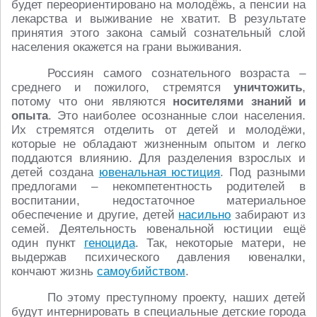
будет переориентировано на молодёжь, а пенсии на
лекарства и выживание не хватит. В результате
принятия этого закона самый сознательный слой
населения окажется на грани выживания.
Россиян самого сознательного возраста –
среднего и пожилого, стремятся
уничтожить
,
потому что они являются
носителями знаний и
опыта
. Это наиболее осознанные слои населения.
Их стремятся отделить от детей и молодёжи,
которые не обладают жизненным опытом и легко
поддаются влиянию. Для разделения взрослых и
детей создана
ювенальная юстиция
. Под разными
предлогами – некомпетентность родителей в
воспитании, недостаточное материальное
обеспечение и другие, детей
насильно
забирают из
семей. Деятельность ювенальной юстиции ещё
один пункт
геноцида
. Так, некоторые матери, не
выдержав психического давления ювеналки,
кончают жизнь
самоубийством
.
По этому преступному проекту, наших детей
будут интернировать в специальные детские города