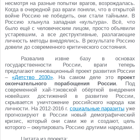
несмотря на разные попытки врагов, возрождалась.
Когда в очередной раз враги поняли, что в открытой
войне Россию не победить, они стали тайными. В
Россию хлынула западная «культура». Всё, что
было ещё с человеческим лицом, просто объявили
устаревшим, а все деструктивные, разлагающие
личность методы внедрялись. В результате Россию
довели до современного критического состояния.
Развалив извне базу в основах
государственности России, враги теперь
предлагают инновационный проект развития России
–
«Детство 2030»
. На самом деле это
проект
окончательного порабощения России
. Под
современной хай-тэковской обёрткой внедрения
новейших достижений в развитие России,
скрывается уничтожение российского народа как
личности. На 2012-2016 г.
социальные паразиты
уже
прогнозируют в России новый демографический
кризис, который они сами же и создают, цель
которого – оккупировать Россию другими народами.
Цитата из проекта: