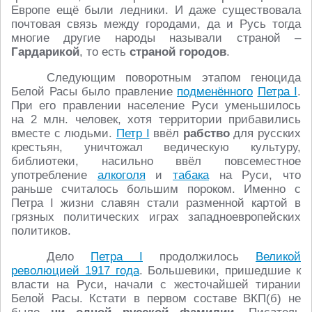
Европе ещё были ледники. И даже существовала
почтовая связь между городами, да и Русь тогда
многие другие народы называли страной –
Гардарикой
, то есть
страной городов
.
Следующим поворотным этапом геноцида
Белой Расы было правление
подменённого
Петра I
.
При его правлении население Руси уменьшилось
на 2 млн. человек, хотя территории прибавились
вместе с людьми.
Петр I
ввёл
рабство
для русских
крестьян, уничтожал ведическую культуру,
библиотеки, насильно ввёл повсеместное
употребление
алкоголя
и
табака
на Руси, что
раньше считалось большим пороком. Именно с
Петра I жизни славян стали разменной картой в
грязных политических играх западноевропейских
политиков.
Дело
Петра I
продолжилось
Великой
революцией 1917 года
. Большевики, пришедшие к
власти на Руси, начали с жесточайшей тирании
Белой Расы. Кстати в первом составе ВКП(б) не