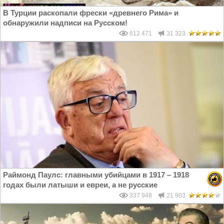
В Турции раскопали фрески «древнего Рима» и
обнаружили надписи на Русском!
612 471
31 323
Раймонд Паулс: главными убийцами в 1917 – 1918
годах были латыши и евреи, а не русские
337 948
21 903