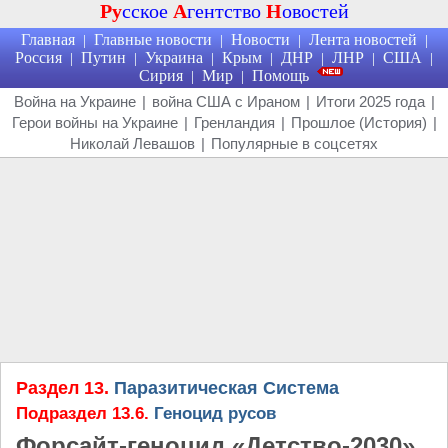
Ру
сское
А
гентство
Н
овостей
Главная
Главные новости
Новости
Лента новостей
|
|
|
|
Россия
Путин
Украина
Крым
ДНР
ЛНР
США
|
|
|
|
|
|
|
Сирия
Мир
Помощь
|
|
Война на Украине
|
война США с Ираном
|
Итоги 2025 года
|
Герои войны на Украине
|
Гренландия
|
Прошлое (История)
|
Николай Левашов
|
Популярные в соцсетях
Раздел 13.
Паразитическая Система
Подраздел 13.6.
Геноцид русов
Форсайт-геноцид «Детство-2030»