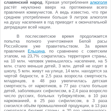
славянский народ
. Кривая употребления
алкоголя
растёт неуклонно вверх на протяжении всего
правления коммунистов. А ведь известно, что при
среднем употреблении больше 9 литров алкоголя
на душу населения в год приводит к окончательной
деградации всей нации.
В послесоветское время продолжается
попытка полного уничтожения Белой расы
Российским уже правительством. За время
правления
Ельцина
, по сравнению с советским
этапом, на 23,7% сократилась территория страны,
на 10 млн. человек уменьшилось население, на 5
млн. стало меньше детей, 3 млн. детей не ходят в
школу, 5 млн. живут на улице, 14 млн. находятся за
чертой бедности, в 2,5 раза возросла смертность
младенцев, в 48 раз увеличилась детская
смертность от наркотиков, в 77 раз стало больше
детей, заболевших сифилисом, в 2,4 раза возросло
число русских, больных туберкулёзом, в 10 раз
наркоманией, в 25 раз сифилисом, в 3 раза
снизился объём промышленной продукции, в 13 раз
сократился бюджет страны, в 20 раз увеличилось