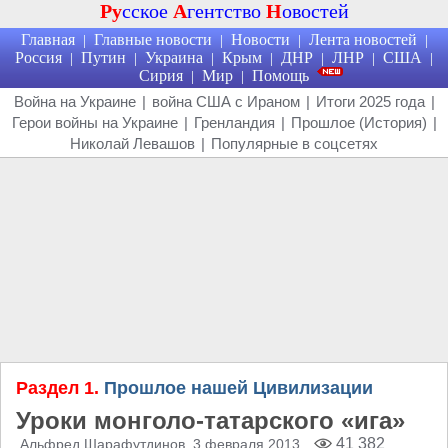
Ру
сское
А
гентство
Н
овостей
Главная
Главные новости
Новости
Лента новостей
|
|
|
|
Россия
Путин
Украина
Крым
ДНР
ЛНР
США
|
|
|
|
|
|
|
Сирия
Мир
Помощь
|
|
Война на Украине
|
война США с Ираном
|
Итоги 2025 года
|
Герои войны на Украине
|
Гренландия
|
Прошлое (История)
|
Николай Левашов
|
Популярные в соцсетях
Раздел 1.
Прошлое нашей Цивилизации
Уроки монголо-татарского «ига»
41 382
Альфред Шарафутдинов
, 3 февраля 2013