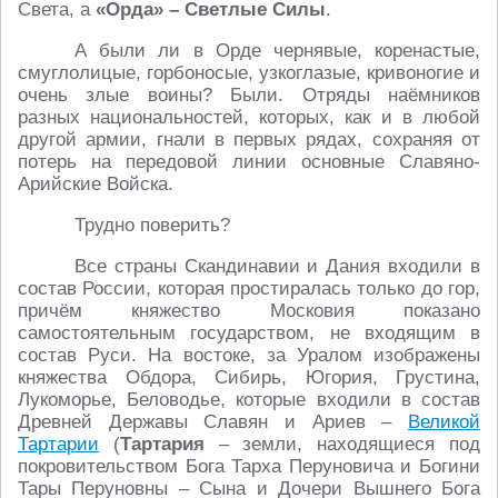
Света, а
«Орда» – Светлые Силы
.
А были ли в Орде чернявые, коренастые,
смуглолицые, горбоносые, узкоглазые, кривоногие и
очень злые воины? Были. Отряды наёмников
разных национальностей, которых, как и в любой
другой армии, гнали в первых рядах, сохраняя от
потерь на передовой линии основные Славяно-
Арийские Войска.
Трудно поверить?
Все страны Скандинавии и Дания входили в
состав России, которая простиралась только до гор,
причём княжество Московия показано
самостоятельным государством, не входящим в
состав Руси. На востоке, за Уралом изображены
княжества Обдора, Сибирь, Югория, Грустина,
Лукоморье, Беловодье, которые входили в состав
Древней Державы Славян и Ариев –
Великой
Тартарии
(
Тартария
– земли, находящиеся под
покровительством Бога Тарха Перуновича и Богини
Тары Перуновны – Сына и Дочери Вышнего Бога