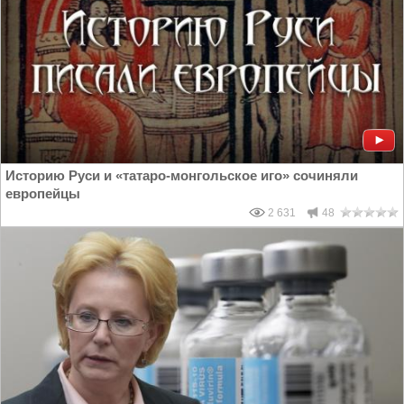
Историю Руси и «татаро-монгольское иго» сочиняли
европейцы
2 631
48