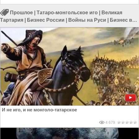
Прошлое
|
Татаро-монгольское иго
|
Великая
Тартария
|
Бизнес России
|
Войны на Руси
|
Бизнес в
России
|
Россия и Евразия
И не иго, и не монголо-татарское
4 679