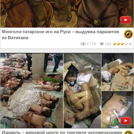
Монголо-татарское иго на Руси – выдумка паразитов
из Ватикана
4 778
146
Израиль – мировой центр по торговле человеческими