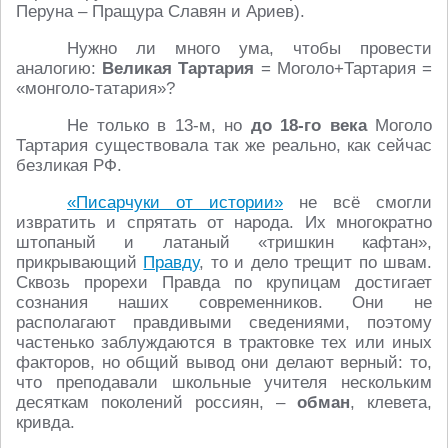
Перуна – Пращура Славян и Ариев).
Нужно ли много ума, чтобы провести
аналогию:
Великая Тартария
= Моголо+Тартария =
«монголо-татария»?
Не только в 13-м, но
до 18-го века
Моголо
Тартария существовала так же реально, как сейчас
безликая РФ.
«Писарчуки от истории»
не всё смогли
извратить и спрятать от народа. Их многократно
штопаный и латаный «тришкин кафтан»,
прикрывающий
Правду
, то и дело трещит по швам.
Сквозь прорехи Правда по крупицам достигает
сознания наших современников. Они не
располагают правдивыми сведениями, поэтому
частенько заблуждаются в трактовке тех или иных
факторов, но общий вывод они делают верный: то,
что преподавали школьные учителя нескольким
десяткам поколений россиян, –
обман
, клевета,
кривда.