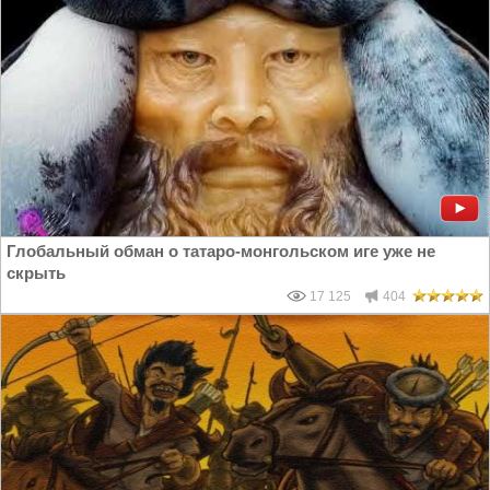
Глобальный обман о татаро-монгольском иге уже не
скрыть
17 125
404