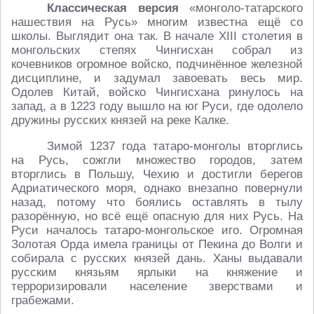
Классическая версия
«монголо-татарского
нашествия на Русь» многим известна ещё со
школы. Выглядит она так. В начале XIII столетия в
монгольских степях Чингисхан собрал из
кочевников огромное войско, подчинённое железной
дисциплине, и задумал завоевать весь мир.
Одолев Китай, войско Чингисхана ринулось на
запад, а в 1223 году вышло на юг Руси, где одолело
дружины русских князей на реке Калке.
Зимой 1237 года татаро-монголы вторглись
на Русь, сожгли множество городов, затем
вторглись в Польшу, Чехию и достигли берегов
Адриатического моря, однако внезапно повернули
назад, потому что боялись оставлять в тылу
разорённую, но всё ещё опасную для них Русь. На
Руси началось татаро-монгольское иго. Огромная
Золотая Орда имела границы от Пекина до Волги и
собирала с русских князей дань. Ханы выдавали
русским князьям ярлыки на княжение и
терроризировали население зверствами и
грабежами.