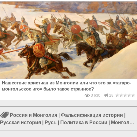
Нашествие христиан из Монголии или что это за «татаро-
монгольское иго» было такое странное?
3 630
28
Россия и Монголия
|
Фальсификация истории
|
Русская история
|
Русь
|
Политика в России
|
Монголия
|
Россия и Украина