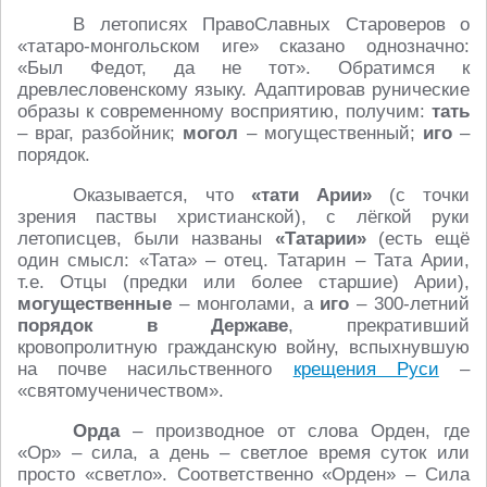
В летописях ПравоСлавных Староверов о
«татаро-монгольском иге» сказано однозначно:
«Был Федот, да не тот». Обратимся к
древлесловенскому языку. Адаптировав рунические
образы к современному восприятию, получим:
тать
– враг, разбойник;
могол
– могущественный;
иго
–
порядок.
Оказывается, что
«тати Арии»
(с точки
зрения паствы христианской), с лёгкой руки
летописцев, были названы
«Татарии»
(есть ещё
один смысл: «Тата» – отец. Татарин – Тата Арии,
т.е. Отцы (предки или более старшие) Арии),
могущественные
– монголами, а
иго
– 300-летний
порядок в Державе
, прекративший
кровопролитную гражданскую войну, вспыхнувшую
на почве насильственного
крещения Руси
–
«святомученичеством».
Орда
– производное от слова Орден, где
«Ор» – сила, а день – светлое время суток или
просто «светло». Соответственно «Орден» – Сила