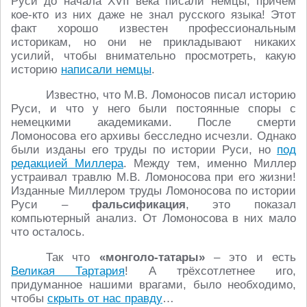
Руси до начала XVII века писали немцы, причём
кое-кто из них даже не знал русского языка! Этот
факт хорошо известен профессиональным
историкам, но они не прикладывают никаких
усилий, чтобы внимательно просмотреть, какую
историю
написали немцы
.
Известно, что М.В. Ломоносов писал историю
Руси, и что у него были постоянные споры с
немецкими академиками. После смерти
Ломоносова его архивы бесследно исчезли. Однако
были изданы его труды по истории Руси, но
под
редакцией Миллера
. Между тем, именно Миллер
устраивал травлю М.В. Ломоносова при его жизни!
Изданные Миллером труды Ломоносова по истории
Руси –
фальсификация
, это показал
компьютерный анализ. От Ломоносова в них мало
что осталось.
Так что
«монголо-татары»
– это и есть
Великая Тартария
! А трёхсотлетнее иго,
придуманное нашими врагами, было необходимо,
чтобы
скрыть от нас правду
…