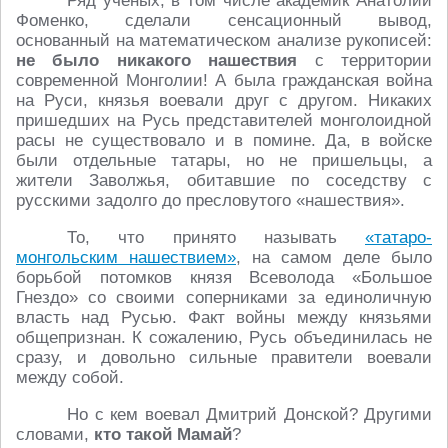
Ряд учёных, в том числе академик Анатолий
Фоменко, сделали сенсационный вывод,
основанный на математическом анализе рукописей:
не было никакого нашествия
с территории
современной Монголии! А была гражданская война
на Руси, князья воевали друг с другом. Никаких
пришедших на Русь представителей монголоидной
расы не существовало и в помине. Да, в войске
были отдельные татары, но не пришельцы, а
жители Заволжья, обитавшие по соседству с
русскими задолго до пресловутого «нашествия».
То, что принято называть
«татаро-
монгольским нашествием»
, на самом деле было
борьбой потомков князя Всеволода «Большое
Гнездо» со своими соперниками за единоличную
власть над Русью. Факт войны между князьями
общепризнан. К сожалению, Русь объединилась не
сразу, и довольно сильные правители воевали
между собой.
Но с кем воевал Дмитрий Донской? Другими
словами,
кто такой Мамай
?