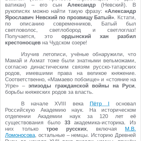
ватикан) – его сын
Александр
(Невский). В
рукописях можно найти такую фразу:
«Александр
Ярославич Невский по прозвищу Батый»
. Кстати,
по описанию современников, Батый был
светловолос, светлобород и светлоглаз!
Получается, это
ордынский хан разбил
крестоносцев
на Чудском озере!
Изучив летописи, учёные обнаружили, что
Мамай и Ахмат тоже были знатными вельможами,
согласно династическим связям русско-татарских
родов, имевшими права на великое княжение.
Соответственно, «Мамаево побоище» и «стояние на
Угре» –
эпизоды гражданской войны на Руси
,
борьбы княжеских родов за власть.
В начале XVIII века
Пётр I
основал
Российскую Академию наук. На историческом
отделении Академии наук за 120 лет её
существования было
33
академика-историка. Из
них только
трое русских
, включая
М.В.
Ломоносова
, остальные – немцы. Историю Древней