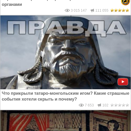
органами
3 015 147
111 055
Что прикрыли татаро-монгольским игом? Какие страшные
события хотели скрыть и почему?
7 653
102