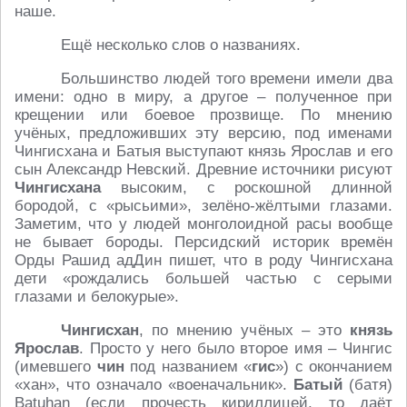
наше.
Ещё несколько слов о названиях.
Большинство людей того времени имели два
имени: одно в миру, а другое – полученное при
крещении или боевое прозвище. По мнению
учёных, предложивших эту версию, под именами
Чингисхана и Батыя выступают князь Ярослав и его
сын Александр Невский. Древние источники рисуют
Чингисхана
высоким, с роскошной длинной
бородой, с «рысьими», зелёно-жёлтыми глазами.
Заметим, что у людей монголоидной расы вообще
не бывает бороды. Персидский историк времён
Орды Рашид адДин пишет, что в роду Чингисхана
дети «рождались большей частью с серыми
глазами и белокурые».
Чингисхан
, по мнению учёных – это
князь
Ярослав
. Просто у него было второе имя – Чингис
(имевшего
чин
под названием «
гис
») с окончанием
«хан», что означало «военачальник».
Батый
(батя)
Batuhan (если прочесть кириллицей, то даёт