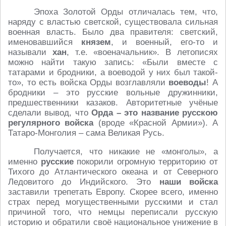
Эпоха Золотой Орды отличалась тем, что,
наряду с властью светской, существовала сильная
военная власть. Было два правителя: светский,
именовавшийся
князем
, и военный, его-то и
называли
хан
, т.е. «военачальник». В летописях
можно найти такую запись: «Были вместе с
татарами и бродники, а воеводой у них был такой-
то», то есть войска Орды возглавляли
воеводы
! А
бродники – это русские вольные дружинники,
предшественники казаков. Авторитетные учёные
сделали вывод, что
Орда – это название русскою
регулярного войска
(вроде «Красной Армии»). А
Татаро-Монголия – сама Великая Русь.
Получается, что никакие не «монголы», а
именно
русские
покорили огромную территорию от
Тихого до Атлантического океана и от Северного
Ледовитого до Индийского. Это
наши войска
заставили трепетать Европу. Скорее всего, именно
страх перед могущественными русскими и стал
причиной того, что немцы переписали русскую
историю и обратили своё национальное унижение в