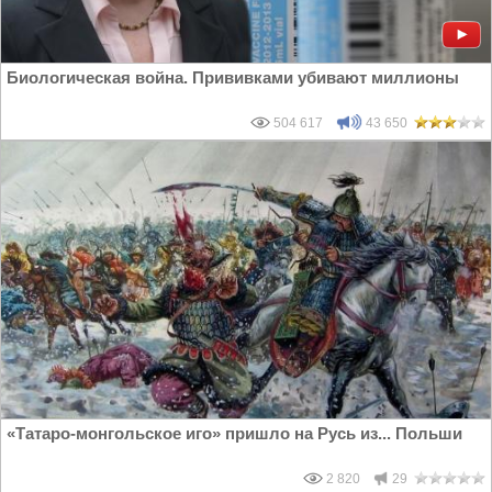
Биологическая война. Прививками убивают миллионы
504 617
43 650
«Татаро-монгольское иго» пришло на Русь из... Польши
2 820
29