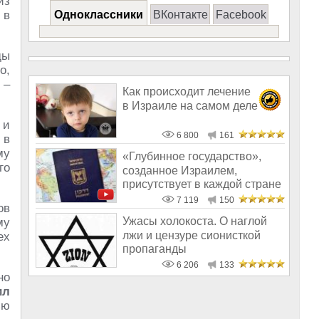
из
 в
Одноклассники
ВКонтакте
Facebook
ды
о,
 –
Как происходит лечение
в Израиле на самом деле
 и
6 800
161
 в
му
«Глубинное государство»,
го
созданное Израилем,
присутствует в каждой стране
мира
7 119
150
ов
Ужасы холокоста. О наглой
му
лжи и цензуре сионисткой
ех
пропаганды
6 206
133
но
ил
ью