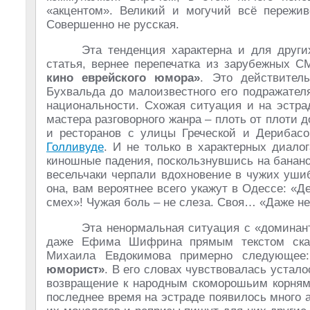
«акцентом». Великий и могучий всё пережи
Совершенно не русская.
Эта тенденция характерна и для других
статья, вернее перепечатка из зарубежных 
кино еврейского юмора»
. Это действител
Бухвальда до малоизвестного его подражател
национальности. Схожая ситуация и на эстра
мастера разговорного жанра – плоть от плот
и ресторанов с улицы Греческой и Дерибас
Голливуде
. И не только в характерных диало
киношные падения, поскользнувшись на бананов
весельчаки черпали вдохновение в чужих ушиб
она, вам вероятнее всего укажут в Одессе: «
смех»! Чужая боль – не слеза. Своя… «Даже не
Эта ненормальная ситуация с «доминант
даже Ефима Шифрина прямым текстом сказ
Михаила Евдокимова примерно следующе
юморист»
. В его словах чувствовалась устало
возвращение к народным скоморошьим корням 
последнее время на эстраде появилось много а