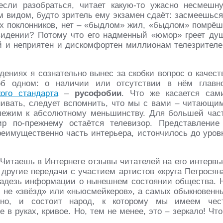
если разобраться, читает какую-то ужасно несмешн
им видом, будто зритель ему экзамен сдаёт: засмеешься
их поклонников, нет – «быдлом» жил, «быдлом» помрёш
видении? Потому что его надменный «юмор» греет ду
ей и неприятен и дискомфортен миллионам телезрителе
дениях я сознательно вынес за скобки вопрос о качест
 об одном: о наличии или отсутствии в нём главн
кого стандарта
–
русофобии
. Что же касается сам
енивать, следует вспомнить, что мы с вами – читающи
длежим к абсолютному меньшинству. Для большей час
р по-прежнему остаётся телевизор. Представление
реимущественно часть интерьера, истончилось до уров
 Читаешь в Интернете отзывы читателей на его интервь
 другие передачи с участием артистов «круга Петросян
кладезь информации о нынешнем состоянии общества. 
, не «звёзд» или «ньюсмейкеров», а самых обыкновенн
но, и состоит народ, к которому мы имеем чес
 в руках, кривое. Но, тем не менее, это – зеркало! Что