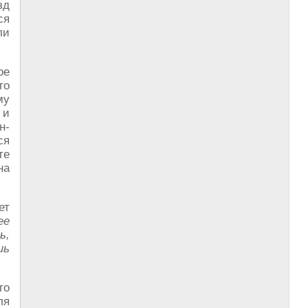
зд
ся
ли
ое
го
му
 и
н-
ся
те
на
ет
ее
ь,
шь
го
ля