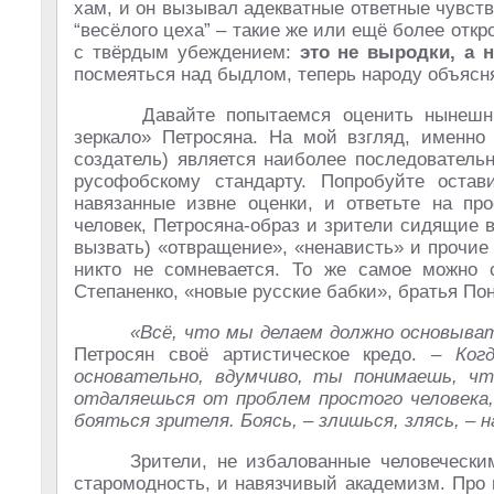
хам, и он вызывал адекватные ответные чувст
“весёлого цеха” – такие же или ещё более отк
с твёрдым убеждением:
это не выродки, а
посмеяться над быдлом, теперь народу объясн
Давайте попытаемся оценить нынешн
зеркало» Петросяна. На мой взгляд, именно 
создатель) является наиболее последователь
русофобскому стандарту. Попробуйте остав
навязанные извне оценки, и ответьте на про
человек, Петросяна-образ и зрители сидящие в
вызвать) «отвращение», «ненависть» и прочи
никто не сомневается. То же самое можно 
Степаненко, «новые русские бабки», братья Пон
«Всё, что мы делаем должно основыват
Петросян своё артистическое кредо. –
Ког
основательно, вдумчиво, ты понимаешь, чт
отдаляешься от проблем простого человека,
бояться зрителя. Боясь, – злишься, злясь, –
Зрители, не избалованные человечески
старомодность, и навязчивый академизм. Про 