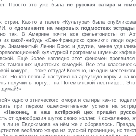
вёт. Просто это уже была
не русская сатира и юмо
 стран. Как-то в газете «Культура» была опубликова
СМИ, о
«доминанте на мировых подмостках эстрады
ьно так. В Америке почти все фельетонисты от Ар
я из какой-нибудь «Сан-Франциско хроникл» люди одн
де. Знаменитый Ленни Брюс и другие, менее удачлив
и дореволюционной культурной программы шумных кафеш
овской. Ещё более наглядно этот феномен проявилс
гах тамошних идиотских комедий. Все эти классическ
ой кожуре, – тоже оттуда! Конечно, не одни местечков
ах. Но кто первый наступил на арбузную корку и на ко
День получки в порту… на Потёмкинской лестнице… Это
 думай!»
ой» одного этнического юмора и сатиры как-то подвиг
ать при первом ошеломительном успехе на эстра
е:
«Наконец, в наш актёрский цех пришёл русск
сть от однообразия шуток своих коллег. К сожалению, э
в лице Евдокимова на нём же и оборвалось. Правда,
ртистов весёлого жанра из русской провинции, но текс