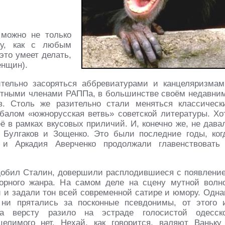
 можно не только
му, как с любым
это умеет делать,
енщин).
ительно засоряться аббревиатурами и канцеляризмам
ятными членами РАППа, в большинстве своём недавни
. Столь же разительно стали меняться классическ
 балом «южнорусская ветвь» советской литературы. Хо
 в рамках вкусовых приличий. И, конечно же, не дава
 Булгаков и Зощенко. Это были последние годы, ког
и Аркадия Аверченко продолжали главенствовать
 добил Сталин, довершили расплодившиеся с появлени
ворного жанра. На самом деле на сцену мутной волн
и и задали тон всей современной сатире и юмору. Одна
ни прятались за посконные псевдонимы, от этого 
 за версту разило на эстраде голосистой одесск
елимого нет. Нехай, как говорится, валяют Ваньку