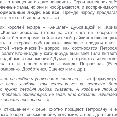
ва – отвращение и даже ненависть. Герои нынешних звё
ровенные хамы, но они и изображаются, и воспринимают
 нормальные люди
,
как все
. Прежде народу предлага
яют, что он быдло и есть…»)
их королей эфира – «Аншлаг» Дубовицкой и «Крив
«Кривое зеркало» (чтобы на этот счёт ни говорил е
ной и бескомпромисной антитезой райкинско-жванецко
ить в стороне собственные вкусовые предпочтения
стой «технический» вопрос: как соотносятся Петрося
 зале? Кто-нибудь у кого-нибудь вызывает (или пытает
е подобные этим эмоции? Думаю, в отрицательном отве
сказать и о всех членах «команды Петросяна» (Еле
омаренко, Дроботенко, Ещенко и мн. др.).
ься на любви и уважении к зрителю
, – так формулиру
да есть любовь, ты готовишься ко встрече бол
о нужно сегодня людям сказать. А когда не любиш
 теряешь ориентиры; не зная, что сказать, начинае
 начинаешь презирать…
»
м отношением к себе, охотно прощают Петросяну и е
него говорят «несмешной», «глупый», а ведь для зрите