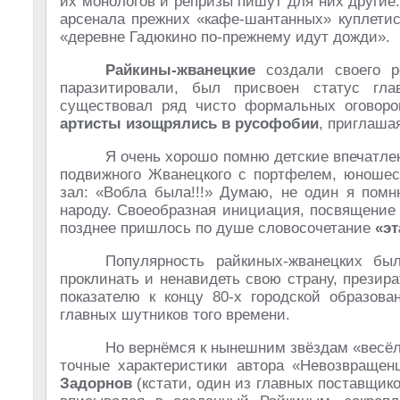
их монологов и репризы пишут для них другие.
арсенала прежних «кафе-шантанных» куплетис
«деревне Гадюкино по-прежнему идут дожди».
Райкины-жванецкие
создали своего р
паразитировали, был присвоен статус гл
существовал ряд чисто формальных оговорок
артисты изощрялись в русофобии
, приглаша
Я очень хорошо помню детские впечатлен
подвижного Жванецкого с портфелем, юношес
зал: «Вобла была!!!» Думаю, не один я пом
народу. Своеобразная инициация, посвящение 
позднее пришлось по душе словосочетание
«эт
Популярность райкиных-жванецких был
проклинать и ненавидеть свою страну, презира
показателю к концу 80-х городской образо
главных шутников того времени.
Но вернёмся к нынешним звёздам «весёл
точные характеристики автора «Невозвращен
Задорнов
(кстати, один из главных поставщико