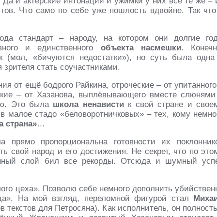
 Да и актёрские интонации и ужимки у них всё те же – 
тов. Что само по себе уже пошлость вдвойне. Так что
ода стандарт – народу, на котором они долгие го
авного и единственного
объекта насмешки
. Конечн
 (мол, «бичуются недостатки»), но суть была одна
я зрителя стать соучастниками.
ия от ещё бодрого Райкина, отроческие – от упитанного
кие – от Хазанова, выплёвывающего вместе слюнями
ню. Это была
школа ненависти
к свой стране и свое
в малое стадо «беловоротничковых» – тех, кому немно
а страна»
…
а прямо пропорциональна готовности их поклонник
ть свой народ и его достижения. Не секрет, что по это
ванный слой бил все рекорды. Отсюда и шумный усп
ого цеха». Позволю себе немного дополнить убийствен
ца». На мой взгляд, переломной фигурой стал
Миха
в текстов для Петросяна). Как исполнитель, он полност