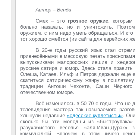
Автор – Венда
Смех – это
грозное оружие
, которым
больно наказать, но и уничтожить. Поэто
оружием, с ним надо уметь обращаться. И кто 
тот хорошо смеётся (из сайта для еврейских ж
В 20-е годы русский язык стал стрем
привнесёнными в массовую печать приснопам
выпускниками малоросских иешив и хедеров
русские сатира и юмор. Здесь стала править
Олеша, Катаев, Ильф и Петров держали ещё её
скатиться сатирическому жанру в пошлятину
традиции Антоши Чехонте, Саши Чёрного 
отечественном юморе.
Всё изменилось в 50-70-е годы. Что не
телевидения мастера так называемого разго
хлынули недавние
«одесские куплетисты»
. Он
сколько бы эти молодцы из «быстроупака» 
разухабистого веселья «аля-Иван-Дурак»
коммуналкой. Впрочем, в этом ничего неисц