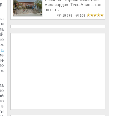
р
.
миллиарда». Тель-Авив – как
он есть
19 778
168
на
 и
та
ой
ые
ек
я
в
ие
ые
го
 ж
ла
де
ий
то
 в
ты