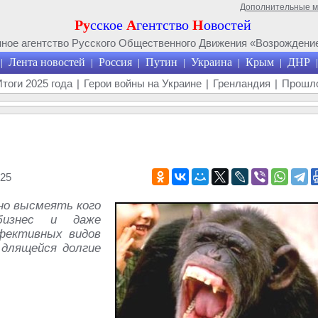
Дополнительные 
Ру
сское
А
гентство
Н
овостей
ое агентство Русского Общественного Движения «Возрождение
Лента новостей
Россия
Путин
Украина
Крым
ДНР
|
|
|
|
|
|
|
Итоги 2025 года
|
Герои войны на Украине
|
Гренландия
|
Прошло
25
но высмеять кого
 бизнес и даже
фективных видов
 длящейся долгие