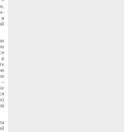
 –
о,
и-
 в
ой
ри
ую
ся
 в
их
не
ое
 –
ых
ся
и)
ов
ла
ий