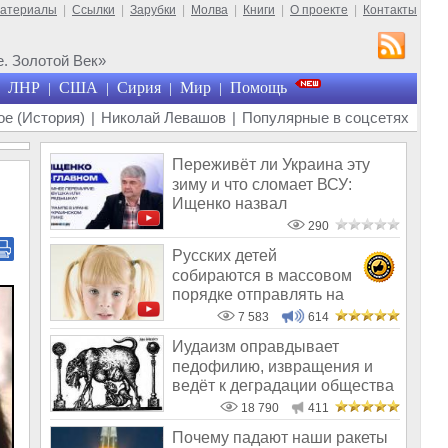
материалы
|
Ссылки
|
Зарубки
|
Молва
|
Книги
|
О проекте
|
Контакты
. Золотой Век»
ЛНР
США
Сирия
Мир
Помощь
|
|
|
|
е (История)
|
Николай Левашов
|
Популярные в соцсетях
Переживёт ли Украина эту
зиму и что сломает ВСУ:
Ищенко назвал
единственное решение
290
Русских детей
собираются в массовом
порядке отправлять на
усыновление в Израиль
7 583
614
Иудаизм оправдывает
педофилию, извращения и
ведёт к деградации общества
18 790
411
Почему падают наши ракеты