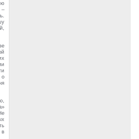
ую
 –
ь.
шу
й,
ве
ой
их
ми
ти
 о
ня
ю,
а»
Не
ых
ть
 в