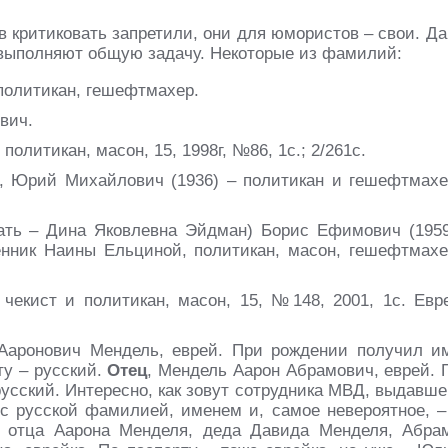
в критиковать запретили, они для юмористов – свои. Да
 выполняют общую задачу. Некоторые из фамилий:
политикан, гешефтмахер.
вич.
олитикан, масон, 15, 1998г, №86, 1с.; 2/261с.
, Юрий Михайлович (1936) – политикан и гешефтмахе
ть – Дина Яковлевна Эйдман) Борис Ефимович (1959
нник Наины Ельциной, политикан, масон, гешефтмахе
екист и политикан, масон, 15, №148, 2001, 1с. Евр
аронович Мендель, еврей. При рождении получил и
ту – русский.
Отец
, Мендель Аарон Абрамович, еврей. 
усский. Интересно, как зовут сотрудника МВД, выдавше
с русской фамилией, именем и, самое невероятное, –
в отца Аарона Менделя, деда Давида Менделя, Абра