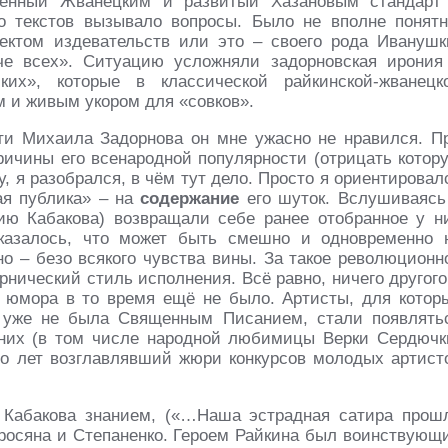
лённый Жванецким и развитый Хазановым стандарт
о текстов вызывало вопросы. Было не вполне понятн
ктом издевательств или это – своего рода Иванушк
уче всех». Ситуацию усложняли задорновская ирония
их», которые в классической райкинской-жванецк
м и живым укором для «совков».
ти Михаила Задорнова он мне ужасно не нравился. П
ричины его всенародной популярности (отрицать котор
, я разобрался, в чём тут дело. Просто я ориентировал
ая публика» – на
содержание
его шуток. Вслушиваясь
нию Кабакова) возвращали себе ранее отобранное у н
казалось, что может быть смешно и одновременно 
но – безо всякого чувства вины. За такое революционн
нический стиль исполнения. Всё равно, ничего другого
ке юмора в то время ещё не было. Артисты, для котор
а уже не была Священным Писанием, стали появлять
 них (в том числе народной любимицы Верки Сердючк
го лет возглавлявший жюри конкурсов молодых артист
Кабакова знанием, («…Наша эстрадная сатира прош
тросяна и Степаненко. Героем Райкина был воинствующ