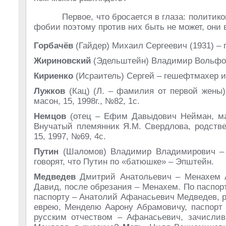
Первое, что бросается в глаза: политико
фобии поэтому против них быть не может, они
Горбачёв
(Гайдер) Михаил Сергеевич (1931) – 
Жириновский
(Эдельштейн) Владимир Вольфо
Кириенко
(Исраитель) Сергей – гешефтмахер и п
Лужков
(Кац) (Л. – фамилия от первой жены)
масон, 15, 1998г., №82, 1с.
Немцов
(отец – Ефим Давыдович Нейман, ма
Внучатый племянник Я.М. Свердлова, родстве
15, 1997, №69, 4с.
Путин
(Шаломов) Владимир Владимирович – ч
говорят, что Путин по «батюшке» – Эпштейн.
Медведев
Дмитрий Анатольевич – Менахем А
Давид, после обрезания – Менахем. По паспор
паспорту – Анатолий Афанасьевич Медведев, р
еврею, Менделю Аарону Абрамовичу, паспорт 
русским отчеством – Афанасьевич, зачисли