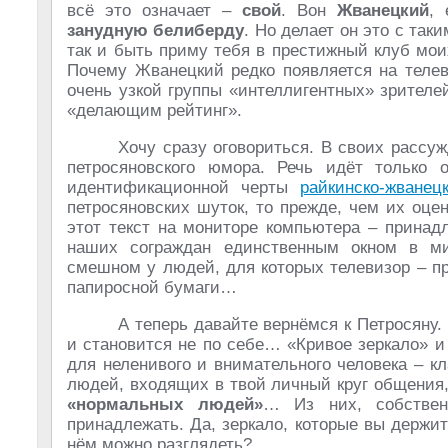
всё это означает –
свой
. Вон
Жванецкий
, 
занудную белиберду
. Но делает он это с так
так и быть приму тебя в престижный клуб мо
Почему Жванецкий редко появляется на теле
очень узкой группы «интеллигентных» зрител
«делающим рейтинг».
Хочу сразу оговориться. В своих рассуж
петросяновского юмора. Речь идёт только
идентификационной черты
райкинско-жванец
петросяновских шуток, то прежде, чем их оц
этот текст на мониторе компьютера – прина
наших сограждан единственным окном в ми
смешном у людей, для которых телевизор – п
папиросной бумаги…
А теперь давайте вернёмся к Петросяну.
и становится не по себе… «Кривое зеркало» и
для неленивого и внимательного человека – 
людей, входящих в твой личный круг общения
«нормальных людей»
… Из них, собствен
принадлежать. Да, зеркало, которые вы держите
нём можно разглядеть?