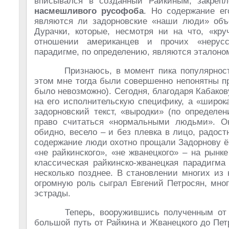
вписывался в созданный Райкиным, закреп
насмешливого русофоба
. Но содержание ег
являются ли задорновские «наши люди» объе
Дурачки, которые, несмотря ни на что, «кр
отношении американцев и прочих «нерусск
парадигме, по определению, являются эталоно
Признаюсь, в момент пика популярнос
этом мне тогда были совершенно непонятны п
было невозможно). Сегодня, благодаря Кабакову
на его исполнительскую специфику, а «широк
задорновский текст, «выродки» (по определе
право считаться «нормальными людьми». О
обидно, весело – и без плевка в лицо, радост
содержание люди охотно прощали Задорнову ёр
«не райкинского», «не жванецкого» – на рын
классическая райкинско-жванецкая парадигм
несколько позднее. В становлении многих из
огромную роль сыграл Евгений Петросян, мно
эстрады.
Теперь, вооружившись полученным от 
большой путь от Райкина и Жванецкого до Пе