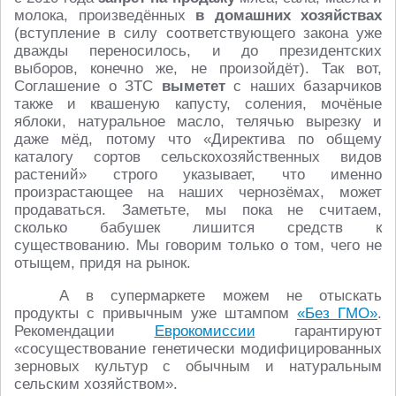
молока, произведённых
в домашних хозяйствах
(вступление в силу соответствующего закона уже
дважды переносилось, и до президентских
выборов, конечно же, не произойдёт). Так вот,
Соглашение о ЗТС
выметет
с наших базарчиков
также и квашеную капусту, соления, мочёные
яблоки, натуральное масло, телячью вырезку и
даже мёд, потому что «Директива по общему
каталогу сортов сельскохозяйственных видов
растений» строго указывает, что именно
произрастающее на наших чернозёмах, может
продаваться. Заметьте, мы пока не считаем,
сколько бабушек лишится средств к
существованию. Мы говорим только о том, чего не
отыщем, придя на рынок.
А в супермаркете можем не отыскать
продукты с привычным уже штампом
«Без ГМО»
.
Рекомендации
Еврокомиссии
гарантируют
«сосуществование генетически модифицированных
зерновых культур с обычным и натуральным
сельским хозяйством».