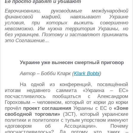
Её просто грабят и убивают
Еврочиновники, руководимые международной
финансовой мафией, навязывают Украине
условия, при которых выжить совершенно
невозможно. Им нужна территория Украины, но
без украинцев. Поэтому и заставляют принимать
это Соглашение...
Украине уже вынесен смертный приговор
Автор – Бобби Кларк (
Klark Bobbi
)
На одной из конференций, посвящённой
итогам недавнего саммита «Украина – ЕС»
посчастливилось пообщаться с Александром
Гороховым – человеком, который от корки до корки
прочёл
проект соглашения
Украины с ЕС о
«Зоне
свободной торговли»
(ЗСТ), который украинские
политики и политологи с тупым упорством именуют
«договором об Ассоциации». Почему
«посчастливилось»? Да потому что таких –