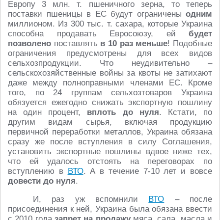
Европу 3 млн. т. пшеничного зерна, то теперь
поставки пшеницы в ЕС будут ограничены
одним
миллионом. Из 300 тыс. т. сахара, которые Украина
способна продавать Евросоюзу, ей
будет
позволено
поставлять
в 10 раз меньше
! Подобные
ограничения предусмотрены для всех видов
сельхозпродукции. Что неудивительно –
сельскохозяйственные войны за квоты не затихают
даже между полноправными членами ЕС. Кроме
того, по 24 группам сельхозтоваров Украина
обязуется ежегодно снижать экспортную пошлину
на один процент,
вплоть до нуля
. Кстати, по
другим видам сырья, включая продукцию
первичной переработки металлов, Украина обязана
сразу же после вступления в силу Соглашения,
установить экспортные пошлины вдвое ниже тех,
что ей удалось отстоять на переговорах по
вступлению в
ВТО
. А в течение 7-10 лет и вовсе
довести до нуля
.
И, раз уж вспомнили
ВТО
– после
присоединения к ней, Украина была обязана ввести
с 2010 года
запрет на продажу
мяса, сала, масла и