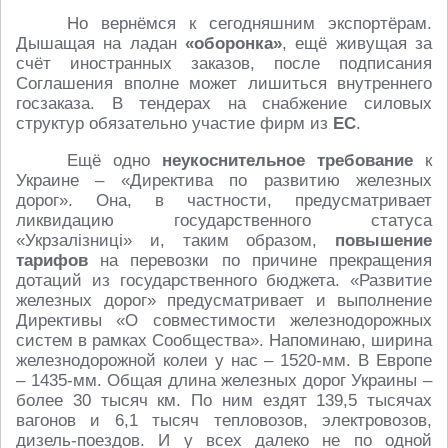
Но вернёмся к сегодняшним экспортёрам.
Дышащая на ладан
«оборонка»
, ещё живущая за
счёт иностранных заказов, после подписания
Соглашения вполне может лишиться внутреннего
госзаказа. В тендерах на снабжение силовых
структур обязательно участие фирм из
ЕС
.
Ещё одно
неукоснительное требование
к
Украине – «Директива по развитию железных
дорог». Она, в частности, предусматривает
ликвидацию государственного статуса
«Укрзалізниці» и, таким образом,
повышение
тарифов
на перевозки по причине прекращения
дотаций из государственного бюджета. «Развитие
железных дорог» предусматривает и выполнение
Директивы «О совместимости железнодорожных
систем в рамках Сообщества». Напоминаю, ширина
железнодорожной колеи у нас – 1520-мм. В Европе
– 1435-мм. Общая длина железных дорог Украины –
более 30 тысяч км. По ним ездят 139,5 тысячах
вагонов и 6,1 тысяч тепловозов, электровозов,
дизель-поездов. И у всех далеко не по одной