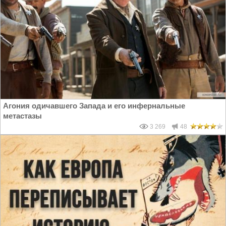
Агония одичавшего Запада и его инфернальные
метастазы
3 269
48