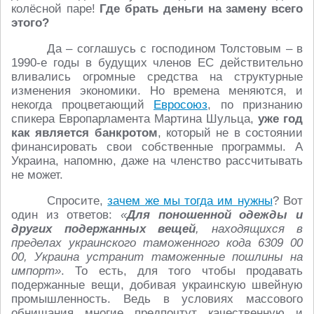
колёсной паре!
Где брать деньги на замену всего
этого?
Да – соглашусь с господином Толстовым – в
1990-е годы в будущих членов ЕС действительно
вливались огромные средства на структурные
изменения экономики. Но времена меняются, и
некогда процветающий
Евросоюз
, по признанию
спикера Европарламента Мартина Шульца,
уже год
как является банкротом
, который не в состоянии
финансировать свои собственные программы. А
Украина, напомню, даже на членство рассчитывать
не может.
Спросите,
зачем же мы тогда им нужны
? Вот
один из ответов:
«
Для поношенной одежды и
других подержанных вещей
, находящихся в
пределах украинского таможенного кода 6309 00
00, Украина устранит таможенные пошлины на
импорт»
. То есть, для того чтобы продавать
подержанные вещи, добивая украинскую швейную
промышленность. Ведь в условиях массового
обнищания многие предпочтут качественную и