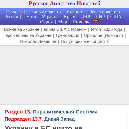
Ру
сское
А
гентство
Н
овостей
Главная
Главные новости
Новости
Лента новостей
|
|
|
|
Россия
Путин
Украина
Крым
ДНР
ЛНР
США
|
|
|
|
|
|
|
Сирия
Мир
Помощь
|
|
Война на Украине
|
война США с Ираном
|
Итоги 2025 года
|
Герои войны на Украине
|
Гренландия
|
Прошлое (История)
|
Николай Левашов
|
Популярные в соцсетях
Раздел 13.
Паразитическая Система
Подраздел 13.7.
Дикий Запад
Украину в ЕС никто не