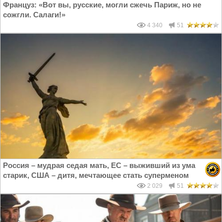
Француз: «Вот вы, русские, могли сжечь Париж, но не
сожгли. Салаги!»
4 340
51
Россия – мудрая седая мать, ЕС – выживший из ума
старик, США – дитя, мечтающее стать суперменом
2 029
51