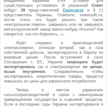
внедрению Украиной этих условий для
существующих установок». В указанный
Совет
войдут
28
представителей
Евросоюза
и
1
(!)
представитель Украины. Ответьте, пожалуйста,
после этого, кто будет решать при таком
«контрольном пакете», закрывать или не закрывать
металлургический завод какого-нибудь Ильича? Как
говорится, «за что боролись...».
Ждёт сюрприз и производителей
электроэнергии, излишки которой, как и газа
собственной добычи, экспортируются в Европу по
мировым ценам. После вступления в силу
Соглашения с ЕС, Украине
запрещено будет
экспортировать
газ и электроэнергию
по ценам,
выше внутренних
. Следовательно, чтобы
экспортировать энергетические товары, придётся
повышать их цены для украинского потребителя.
Теперь о мечтах украинских
сельхозпроизводителей в связи с неминуемым
превращением государства в сырьевой придаток.
Если в последние годы Украина экспортировала в