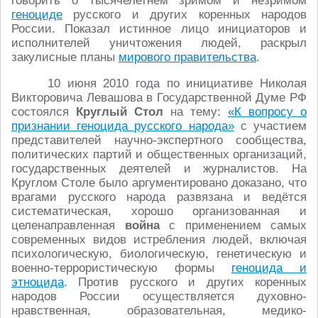
говорить о тысячелетнем зримом и незримом
геноциде
русского и других коренных народов
России. Показал истинное лицо инициаторов и
исполнителей уничтожения людей, раскрыл
закулисные планы
мирового правительства
.
10 июня 2010 года по инициативе Николая
Викторовича Левашова в Государственной Думе РФ
состоялся
Круглый Стол
на тему:
«К вопросу о
признании геноцида русского народа»
с участием
представителей научно-экспертного сообщества,
политических партий и общественных организаций,
государственных деятелей и журналистов. На
Круглом Столе было аргументировано доказано, что
врагами русского народа развязана и ведётся
систематическая, хорошо организованная и
целенаправленная
война
с применением самых
современных видов истребления людей, включая
психологическую, биологическую, генетическую и
военно-террористическую формы
геноцида и
этноцида
. Против русского и других коренных
народов России осуществляется духовно-
нравственная, образовательная, медико-