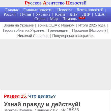
Ру
сское
А
гентство
Н
овостей
Главная
Главные новости
Новости
Лента новостей
|
|
|
|
Россия
Путин
Украина
Крым
ДНР
ЛНР
США
|
|
|
|
|
|
|
Сирия
Мир
Помощь
|
|
Война на Украине
|
война США с Ираном
|
Итоги 2025 года
|
Герои войны на Украине
|
Гренландия
|
Прошлое (История)
|
Николай Левашов
|
Популярные в соцсетях
Раздел 15.
Что делать?
Узнай правду и действуй!
18 935
Алексей Кулагин
, 7 января 2012