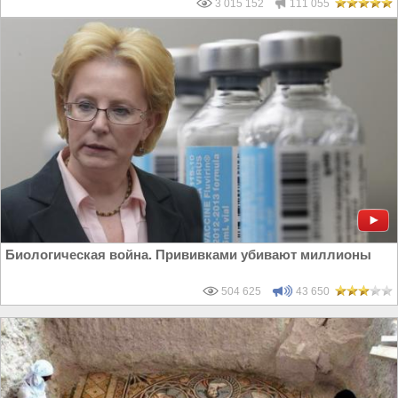
3 015 152
111 055
Биологическая война. Прививками убивают миллионы
504 625
43 650