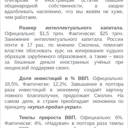
олигархам и иностранцам остатки бывшей
общенародной собственности, а заодно
вдалбливать населению, что мы живём не хуже,
чем работаем.
Размер интеллектуального капитала.
Официально: $1,5 трлн. Фактически: $25 трлн.
Занижение интеллектуального капитала России
почти в 17 раз, по мнению Смолина, помогает
властям обосновать курс на копирование худших
образцов зарубежного образования, а также – ввоз
за бешеные деньги иностранных учёных при
нищенской поддержке своих.
Доля инвестиций в % ВВП.
Официально:
18,5%. Фактически: 12,2%. Завышение в полтора
раза инвестиций в экономику создаёт картину
ложного благополучия, продолжает Смолин. На
самом деле, в стране преобладает экономика по
принципу
«купил-продал-украл»
.
Темпы прироста ВВП.
Официально: 6%.
Фактически: 4%. «Надувая» в полтора раза темпы