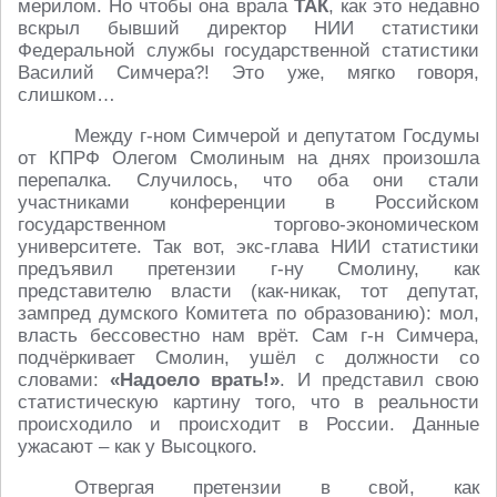
мерилом. Но чтобы она врала
ТАК
, как это недавно
вскрыл бывший директор НИИ статистики
Федеральной службы государственной статистики
Василий Симчера?! Это уже, мягко говоря,
слишком…
Между г-ном Симчерой и депутатом Госдумы
от КПРФ Олегом Смолиным на днях произошла
перепалка. Случилось, что оба они стали
участниками конференции в Российском
государственном торгово-экономическом
университете. Так вот, экс-глава НИИ статистики
предъявил претензии г-ну Смолину, как
представителю власти (как-никак, тот депутат,
зампред думского Комитета по образованию): мол,
власть бессовестно нам врёт. Сам г-н Симчера,
подчёркивает Смолин, ушёл с должности со
словами:
«Надоело врать!»
. И представил свою
статистическую картину того, что в реальности
происходило и происходит в России. Данные
ужасают – как у Высоцкого.
Отвергая претензии в свой, как