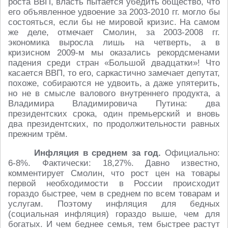
роста ВВП, власть пытается убедить общество, что
его объявленное удвоение за 2003-2010 гг. могло бы
состояться, если бы не мировой кризис. На самом
же деле, отмечает Смолин, за 2003-2008 гг.
экономика выросла лишь на четверть, а в
кризисном 2009-м мы оказались рекордсменами
падения среди стран «Большой двадцатки»! Что
касается ВВП, то его, саркастично замечает депутат,
похоже, собираются не удвоить, а даже упятерить,
но не в смысле валового внутреннего продукта, а
Владимира Владимировича Путина: два
президентских срока, один премьерский и вновь
два президентских, по продолжительности равных
прежним трём.
Инфляция в среднем за год.
Официально:
6-8%. Фактически: 18,27%. Давно известно,
комментирует Смолин, что рост цен на товары
первой необходимости в России происходит
гораздо быстрее, чем в среднем по всем товарам и
услугам. Поэтому инфляция для бедных
(социальная инфляция) гораздо выше, чем для
богатых. И чем беднее семья, тем быстрее растут