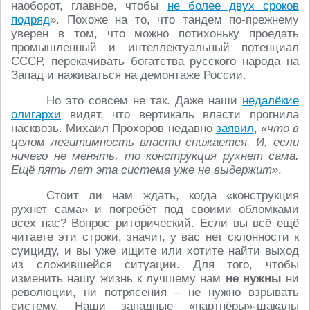
наоборот, главное, чтобы
не более двух сроков
подряд
». Похоже на то, что тандем по-прежнему
уверен в том, что можно потихоньку проедать
промышленный и интеллектуальный потенциал
СССР, перекачивать богатства русского народа на
Запад и наживаться на демонтаже России.
Но это совсем не так. Даже наши
недалёкие
олигархи
видят, что вертикаль власти прогнила
насквозь. Михаил Прохоров недавно
заявил
,
«что в
целом легитимность власти снижается. И, если
ничего не менять, то конструкция рухнет сама.
Ещё пять лет эта система уже не выдержит»
.
Стоит ли нам ждать, когда «конструкция
рухнет сама» и погребёт под своими обломками
всех нас? Вопрос риторический. Если вы всё ещё
читаете эти строки, значит, у вас нет склонности к
суициду, и вы уже ищите или хотите найти выход
из сложившейся ситуации. Для того, чтобы
изменить нашу жизнь к лучшему нам
не нужны
ни
революции, ни потрясения – не нужно взрывать
систему. Наши западные «партнёры»-шакалы