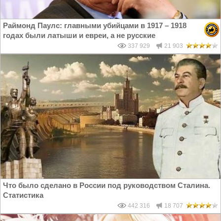
Раймонд Паулс: главными убийцами в 1917 – 1918
годах были латыши и евреи, а не русские
337 929
21 903
Что было сделано в России под руководством Сталина.
Статистика
442 316
18 707