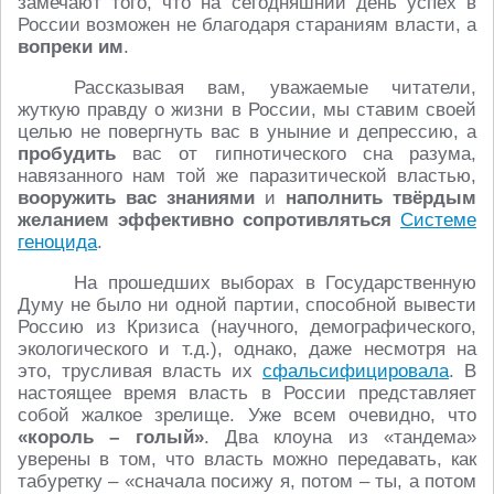
замечают того, что на сегодняшний день успех в
России возможен не благодаря стараниям власти, а
вопреки им
.
Рассказывая вам, уважаемые читатели,
жуткую правду о жизни в России, мы ставим своей
целью не повергнуть вас в уныние и депрессию, а
пробудить
вас от гипнотического сна разума,
навязанного нам той же паразитической властью,
вооружить вас знаниями
и
наполнить твёрдым
желанием эффективно сопротивляться
Системе
геноцида
.
На прошедших выборах в Государственную
Думу не было ни одной партии, способной вывести
Россию из Кризиса (научного, демографического,
экологического и т.д.), однако, даже несмотря на
это, трусливая власть их
сфальсифицировала
. В
настоящее время власть в России представляет
собой жалкое зрелище. Уже всем очевидно, что
«король – голый»
. Два клоуна из «тандема»
уверены в том, что власть можно передавать, как
табуретку – «сначала посижу я, потом – ты, а потом