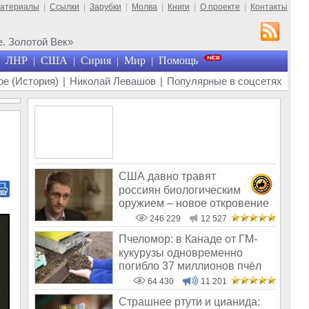
материалы
|
Ссылки
|
Зарубки
|
Молва
|
Книги
|
О проекте
|
Контакты
. Золотой Век»
ЛНР
США
Сирия
Мир
Помощь
|
|
|
|
е (История)
|
Николай Левашов
|
Популярные в соцсетях
США давно травят
россиян биологическим
оружием – новое откровение
Эдварда Сноудена
246 229
12 527
Пчеломор: в Канаде от ГМ-
кукурузы одновременно
погибло 37 миллионов пчёл
64 430
11 201
Страшнее ртути и цианида: