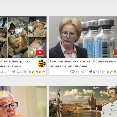
ровой центр по
Биологическая война. Прививками
овеческими
убивают миллионы
15 147
111 055
504 617
43 650