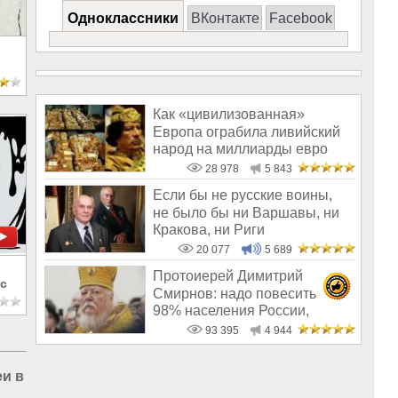
Одноклассники
ВКонтакте
Facebook
Как «цивилизованная»
Европа ограбила ливийский
народ на миллиарды евро
28 978
5 843
Если бы не русские воины,
не было бы ни Варшавы, ни
Кракова, ни Риги
20 077
5 689
Протоиерей Димитрий
с
Смирнов: надо повесить
98% населения России,
чтобы восторжество
93 395
4 944
и в России