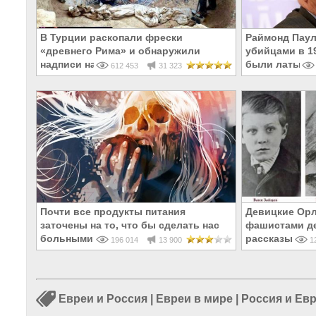
В Турции раскопали фрески
Раймонд Паул
«древнего Рима» и обнаружили
убийцами в 19
надписи на Русском!
были латыши 
612 453
31 323
Почти все продукты питания
Девицкие Орл
заточены на то, что бы сделать нас
фашистами де
больными и бесплодными
рассказывают
196 014
13 900
12
Евреи и Россия
|
Евреи в мире
|
Россия и Ев