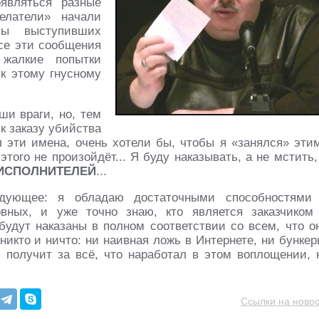
являться разные
елатели» начали
бы выступивших
се эти сообщения
жалкие попытки
 к этому гнусному
ши враги, но, тем
к заказу убийства
ал эти имена, очень хотели бы, чтобы я «занялся» эти
того не произойдёт... Я буду наказывать, а не мстить,
 ИСПОЛНИТЕЛЕЙ
...
дующее: я обладаю достаточными способностями
вных, и уже точно знаю, кто является заказчиком
удут наказаны в полном соответствии со всем, что о
никто и ничто: ни наивная ложь в Интернете, ни бункер
И получит за всё, что наработал в этом воплощении, 
Ссылки на новос