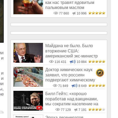
как нас травят ядовитым
пальмовым маслом
77 660
10 996
Майдана не было. Было
вторжение США:
ми
американский экс-министр
 и
написал открытое пись
116 431
10 884
Доктор химических наук
 и
заявил, что россиян
 и
подвергают химическому
ни
геноциду
71 849
8 649
ы,
Билл Гейтс: «хорошо
не
поработав над вакцинами,
мы сократим население на
10-15%»
77 129
7 191
ть
Эпоха дегенератов,