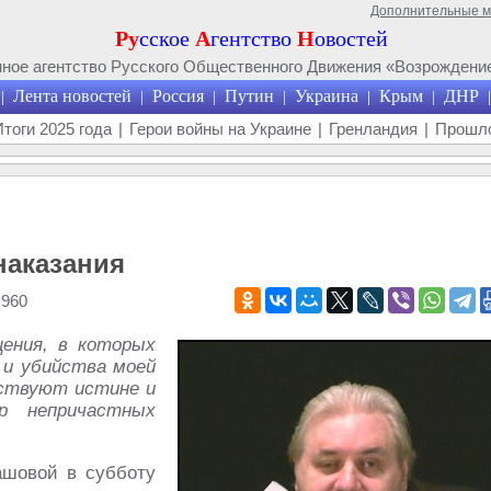
Дополнительные 
Ру
сское
А
гентство
Н
овостей
ое агентство Русского Общественного Движения «Возрождение
Лента новостей
Россия
Путин
Украина
Крым
ДНР
|
|
|
|
|
|
|
Итоги 2025 года
|
Герои войны на Украине
|
Гренландия
|
Прошло
наказания
 960
ения, в которых
 и убийства моей
ствуют истине и
р непричастных
ашовой в субботу