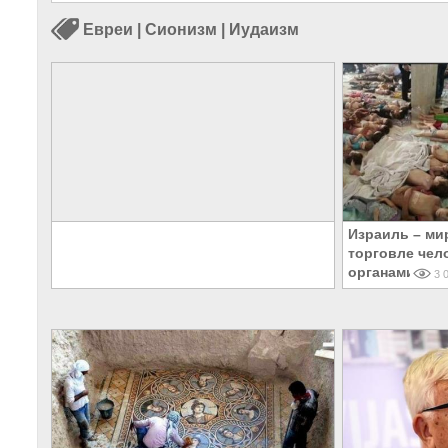
Евреи
|
Сионизм
|
Иудаизм
Израиль – ми
торговле чел
органами
3 0