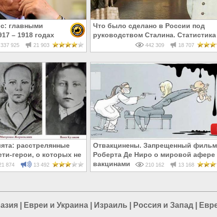
с: главными
Что было сделано в России под
17 – 1918 годах
руководством Сталина. Статистика
и евреи, а не русские
337 925
21 903
442 309
18 707
ята: расстрелянные
Отвакцинены. Запрещенный фильм
ти-герои, о которых не
Роберта Де Ниро о мировой афере 
 в школе
вакцинами
1 874
13 492
210 162
13 168
разия
|
Евреи и Украина
|
Израиль
|
Россия и Запад
|
Евре