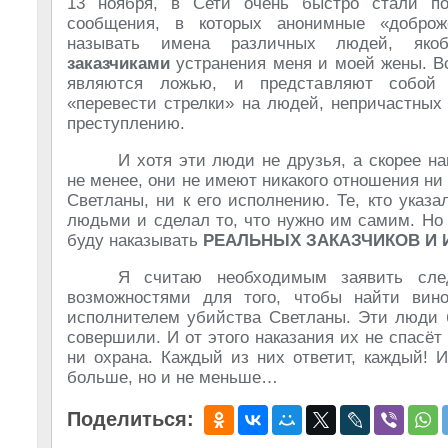
13 ноября, в Сети очень быстро стали по
сообщения, в которых анонимные «доброж
называть имена различных людей, яко
заказчиками
устранения меня и моей жены. В
являются ложью, и представляют собой 
«перевести стрелки» на людей, непричастных
преступлению.
И хотя эти люди не друзья, а скорее на
не менее, они не имеют никакого отношения ни 
Светланы, ни к его исполнению. Те, кто указ
людьми и сделал то, что нужно им самим. Но э
буду наказывать
РЕАЛЬНЫХ ЗАКАЗЧИКОВ И
Я считаю необходимым заявить сле
возможностями для того, чтобы найти вино
исполнителем убийства Светланы. Эти люди б
совершили. И от этого наказания их не спасёт 
ни охрана. Каждый из них ответит, каждый! 
больше, но и не меньше…
Поделиться: