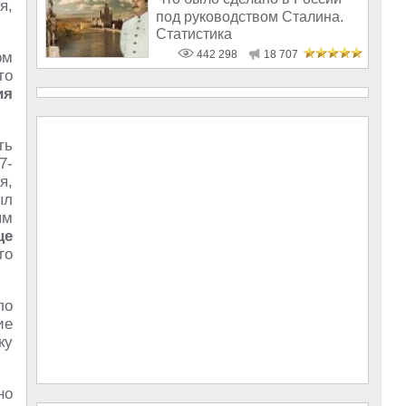
я,
под руководством Сталина.
Статистика
442 298
18 707
ом
то
ия
ть
7-
я,
ыл
ым
ще
го
ло
ие
ку
но