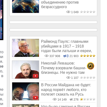
объединению против
безрассудного
паразитического Запада
1 049
Раймонд Паулс: главными
убийцами в 1917 – 1918
годах были латыши и евреи,
го
а не русс
ни
337 908
21 903
я.
Николай Левашов:
ые
Почему взорвали башни-
о,
близнецы. Не нужно там
 в
искать мистику. О «кр
1 107
В России Майдана не будет:
ие
народ порвёт любого, кто
бы
полезет скакать на Русь
в,
14 149
276
ии
Что было сделано в России