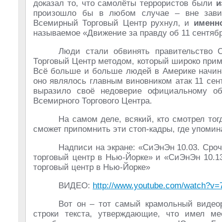
доказал то, что самолёты террористов были
и
произошло бы в любом случае – вне завис
Всемирный Торговый Центр рухнул, и
именн
называемое «Движение за правду об 11 сентяб
Люди стали обвинять правительство 
Торговый Центр методом, который широко приме
Всё больше и больше людей в Америке начина
оно являлось главным виновником атак 11 сен
выразило своё недоверие официальному об
Всемирного Торгового Центра.
На самом деле, всякий, кто смотрел то
сможет припомнить эти стоп-кадры, где упоми
Надписи на экране: «СиЭнЭн 10.03. Сро
торговый центр в Нью-Йорке» и «СиЭнЭн 10.1
торговый центр в Нью-Йорке»
ВИДЕО:
http://www.youtube.com/watch?
Вот он – тот самый крамольный видео
строки текста, утверждающие, что имел м