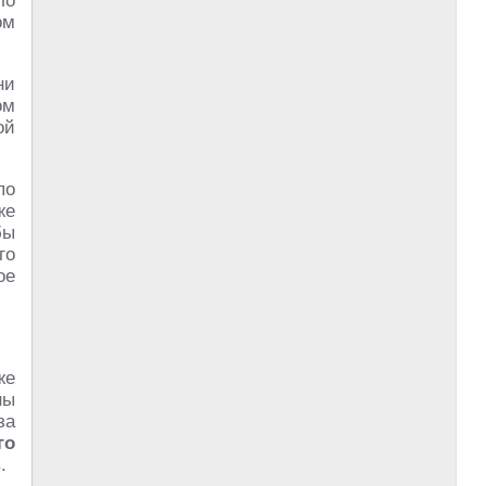
ло
ом
ни
ом
ой
по
же
бы
го
ое
же
ны
за
го
.