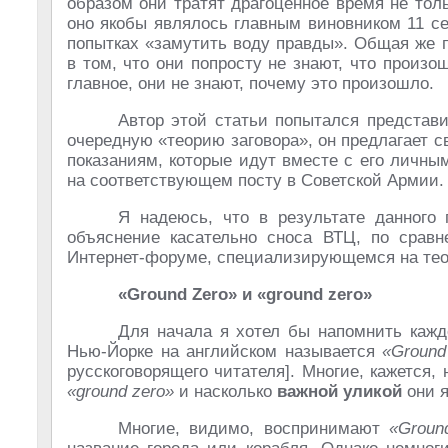
образом они тратят драгоценное время не тол
оно якобы являлось главным виновником 11 сен
попытках «замутить воду правды». Общая же п
в том, что они попросту не знают, что прои
главное, они не знают, почему это произошло.
Автор этой статьи попытался представи
очередную «теорию заговора», он предлагает 
показаниям, которые идут вместе с его личн
на соответствующем посту в Советской Армии.
Я надеюсь, что в результате данного 
объяснение касательно сноса ВТЦ, по сравн
Интернет-форуме, специализирующемся на теор
«Ground Zero» и
«ground zero»
Для начала я хотел бы напомнить кажд
Нью-Йорке на английском называется
«Ground
русскоговорящего читателя]. Многие, кажется,
«ground zero»
и насколько
важной уликой
они я
Многие, видимо, воспринимают
«Groun