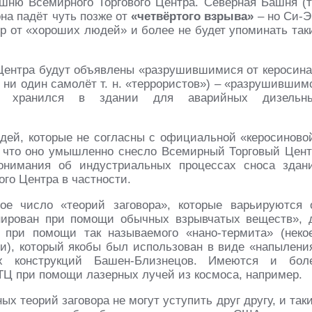
ню Всемирного Торгового Центра. Северная Башня (т
она падёт чуть позже от
«четвёртого взрыва»
– но Си-Э
ор от «хороших людей» и более не будет упоминать так
Центра будут объявлены «разрушившимися от керосина
л ни один самолёт т. н. «террористов») – «разрушившим
го хранился в здании для аварийных дизельн
ей, которые не согласны с официальной «керосиново
 что оно умышленно снесло Всемирный Торговый Цент
онимания об индустриальных процессах сноса здан
ого Центра в частности.
ое число «теорий заговора», которые варьируются 
нирован при помощи обычных взрывчатых веществ», 
 при помощи так называемого «нано-термита» (неко
и), который якобы был использован в виде «напылени
х конструкций Башен-Близнецов. Имеются и бол
ВТЦ при помощи лазерных лучей из космоса, например.
ых теорий заговора не могут уступить друг другу, и так