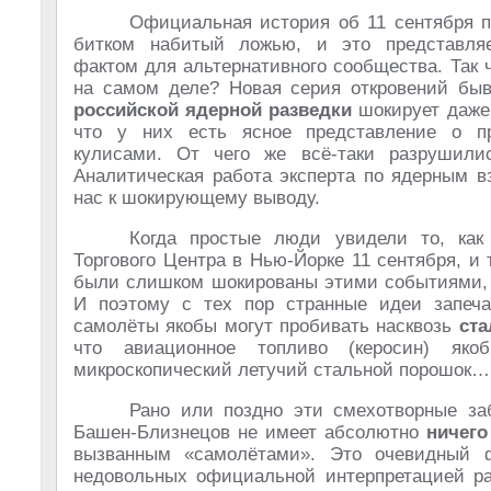
Официальная история об 11 сентября п
битком набитый ложью, и это представляе
фактом для альтернативного сообщества. Так 
на самом деле? Новая серия откровений быв
российской ядерной разведки
шокирует даже 
что у них есть ясное представление о п
кулисами. От чего же всё-таки разрушили
Аналитическая работа эксперта по ядерным в
нас к шокирующему выводу.
Когда простые люди увидели то, как
Торгового Центра в Нью-Йорке 11 сентября, и
были слишком шокированы этими событиями, ч
И поэтому с тех пор странные идеи запеча
самолёты якобы могут пробивать насквозь
ст
что авиационное топливо (керосин) як
микроскопический летучий стальной порошок…
Рано или поздно эти смехотворные з
Башен-Близнецов не имеет абсолютно
ничего
вызванным «самолётами». Это очевидный ф
недовольных официальной интерпретацией ра