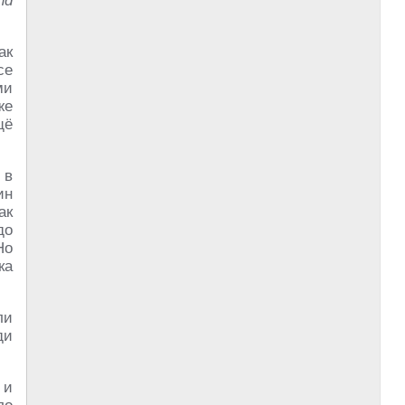
nd
ак
се
ми
же
щё
 в
ин
ак
до
Но
ка
ли
ди
 и