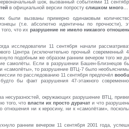
 первоначальный шок, вызванный событиями 11 сентябр
тей
в официальной версии попросту
слишком много
…
ях были вызваны примерно одинаковым количеств
знецы (т.е. абсолютно идентичны по прочности), э
того, что их
разрушение не имело никакого отношен
огда исследователи 11 сентября начали рассматрива
ового Центра (исключительно прочный современный 4
ухнуло подобным же образом ранним вечером того же дн
какие самолёты. Если в разрушении Башен-Близнецов б
ли «самолёты», то разрушение ВТЦ-7 было необъясним
миссии по расследованию 11 сентября предпочёл
вооб
дто бы факт разрушения 47-этажного современно
ва несуразностей, окружающих разрушение ВТЦ, приве
ию того, что
власти их просто дурачат
и что разрушен
о отношения ни к керосину, ни к «самолётам», посколь
хнуло ранним вечером 11 сентября 2001 года, успеш