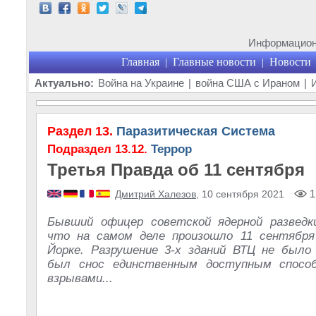
Информационн
Главная
Главные новости
Новости
|
|
Актуально:
Война на Украине
|
война США с Ираном
|
Раздел 13.
Паразитическая Система
Подраздел 13.12.
Террор
Третья Правда об 11 сентября
1
Дмитрий Халезов
, 10 сентября 2021
Бывший офицер советской ядерной разведк
что на самом деле произошло 11 сентября
Йорке. Разрушение 3-х зданий ВТЦ не был
был снос единственным доступным спосо
взрывами...