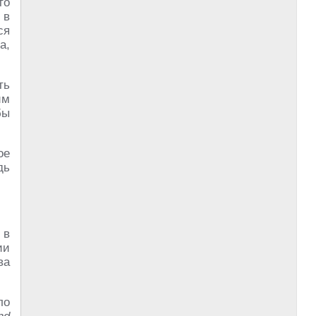
то
 в
ся
 а,
ть
им
бы
ое
дь
 в
ии
ва
ло