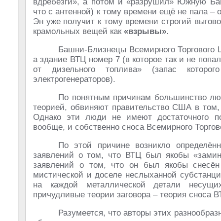
вдребезги», а потом и «разрушил» Южную Баш
что с антенной) к тому времени ещё не пала – 
Эн уже получит к тому времени строгий выгов
крамольных вещей как
«взрывы»
.
Башни-Близнецы Всемирного Торгового 
а здание ВТЦ номер 7 (в которое так и не попа
от дизельного топлива» (запас которо
электрогенераторов).
По понятным причинам большинство люд
теорией, обвиняют правительство США в том,
Однако эти люди не имеют достаточного п
вообще, и собственно сноса Всемирного Торгов
По этой причине возникло определённ
заявлений о том, что ВТЦ был якобы «зами
заявлений о том, что он был якобы снесён
мистической и доселе неслыханной субстанци
на каждой металлической детали несущи
причудливые теории заговора – теория сноса 
Разумеется, что авторы этих разнообразн