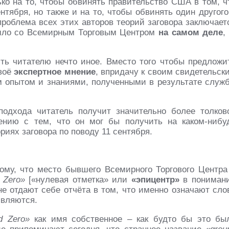
ько на то, чтобы обвинять правительство США в том, ч
тября, но также и на то, чтобы обвинять один другого
роблема всех этих авторов теорий заговора заключает
зошло со Всемирным Торговым Центром
на самом деле
,
ть читателю нечто иное. Вместо того чтобы предложи
своё
экспертное мнение
, впридачу к своим свидетельск
ым опытом и знаниями, полученными в результате служ
подхода читатель получит значительно более толков
ению с тем, что он мог бы получить на каком-нибу
иях заговора по поводу 11 сентября.
ому, что место бывшего Всемирного Торгового Центра
 Zero»
[«нулевая отметка» или
«эпицентр»
в пониман
 не отдают себе отчёта в том, что именно означают сло
вляются.
d Zero»
как имя собственное – как будто бы это бы