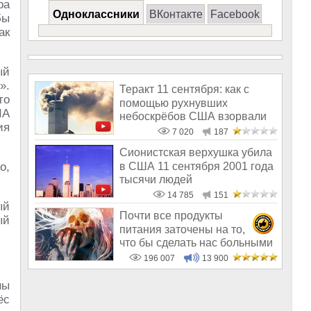
ра
Одноклассники
ВКонтакте
Facebook
бы
ак
ый
».
Теракт 11 сентября: как с
то
помощью рухнувших
ША
небоскрёбов США взорвали
ия
весь мир
7 020
187
Сионистская верхушка убила
в США 11 сентября 2001 года
о,
тысячи людей
14 785
151
ый
Почти все продукты
ый
питания заточены на то,
что бы сделать нас больными
и бесплодным
196 007
13 900
ны
ёс