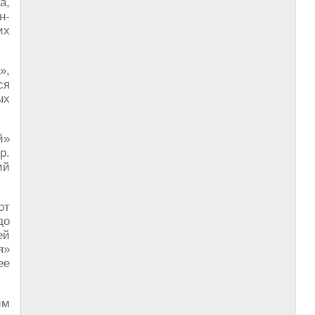
а,
н-
их
»,
ся
ых
й»
р.
ий
от
до
ей
я»
ее
им