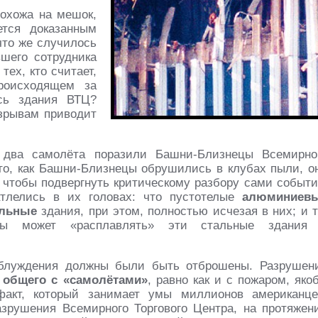
охожа на мешок,
тся доказанным
что же случилось
шего сотрудника
тех, кто считает,
роисходящем за
сь здания ВТЦ?
зрывам приводит
 два самолёта поразили Башни-Близнецы Всемирно
 то, как Башни-Близнецы обрушились в клубах пыли, о
тобы подвергнуть критическому разбору сами событи
тлелись в их головах: что пустотелые
алюминиев
альные
здания, при этом, полностью исчезая в них; и т
обы может «расплавлять» эти стальные здания
аблуждения должны были быть отброшены. Разрушен
 общего с «самолётами»
, равно как и с пожаром, яко
акт, который занимает умы миллионов американце
зрушения Всемирного Торгового Центра, на протяжен