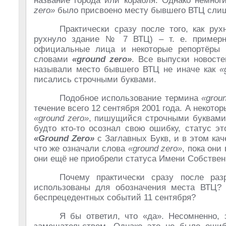
название города или корабля. Однако немног
zero»
было присвоено месту бывшего ВТЦ слиш
Практически сразу после того, как рух
рухнуло здание № 7 ВТЦ) – т. е. примерн
официальные лица и некоторые репортёры
словами
«ground zero»
. Все выпуски новост
называли место бывшего ВТЦ не иначе как
«
писались строчными буквами.
Подобное использование термина
«grou
течение всего 12 сентября 2001 года. А некот
«ground zero»
, пишущийся строчными буквами, 
будто кто-то осознал свою ошибку, статус э
«Ground Zero»
с Заглавных Букв, и в этом кач
что же означали слова
«ground zero»
, пока они
они ещё не приобрели статуса Имени Собствен
Почему практически сразу после ра
использованы для обозначения места ВТЦ?
беспрецедентных событий 11 сентября?
Я бы ответил, что «да». Несомненно,