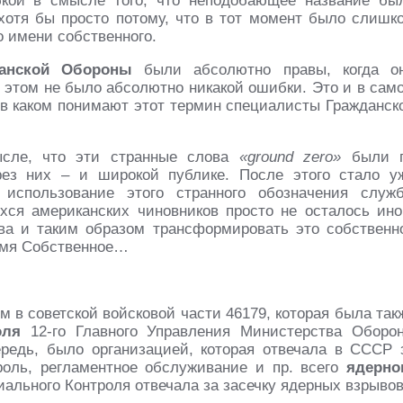
кой в смысле того, что неподобающее название бы
хотя бы просто потому, что в тот момент было слишк
 имени собственного.
данской Обороны
были абсолютно правы, когда о
В этом не было абсолютно никакой ошибки. Это и в сам
в каком понимают этот термин специалисты Гражданск
сле, что эти странные слова
«ground zero»
были 
рез них – и широкой публике. После этого стало у
использование этого странного обозначения служ
ся американских чиновников просто не осталось ино
ва и таким образом трансформировать это собственн
Имя Собственное…
 в советской войсковой части 46179, которая была так
оля
12-го Главного Управления Министерства Оборо
редь, было организацией, которая отвечала в СССР 
роль, регламентное обслуживание и пр. всего
ядерно
иального Контроля отвечала за засечку ядерных взрывов