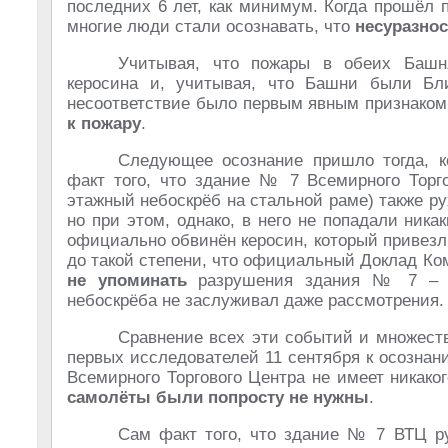
последних 6 лет, как минимум. Когда прошёл
многие люди стали осознавать, что
несуразнос
Учитывая, что пожары в обеих Башн
керосина и, учитывая, что Башни были Бли
несоответствие было первым явным признаком 
к пожару
.
Следующее осознание пришло тогда, к
факт того, что здание № 7 Всемирного Торг
этажный небоскрёб на стальной раме) также р
но при этом, однако, в него не попадали ни
официально обвинён керосин, который привез
до такой степени, что официальный Доклад Ко
не упоминать
разрушения здания № 7 – бу
небоскрёба не заслуживал даже рассмотрения.
Сравнение всех эти событий и множест
первых исследователей 11 сентября к осознан
Всемирного Торгового Центра не имеет никаког
самолёты были попросту не нужны
.
Сам факт того, что здание № 7 ВТЦ ру