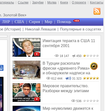
материалы
|
Ссылки
|
Зарубки
|
Молва
|
Книги
|
О проекте
|
Контакты
. Золотой Век»
ЛНР
США
Сирия
Мир
Помощь
|
|
|
|
е (История)
|
Николай Левашов
|
Популярные в соцсетях
Имитация теракта в США 11
сентября 2001
18 147
450
В Турции раскопали
фрески «древнего Рима»
и обнаружили надписи на
Русском!
612 444
31 323
Мировое правительство.
Разборки между элитами
536
Мир неумолимо движется к