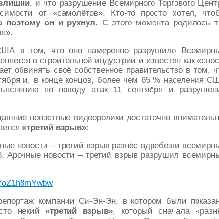
злишни
, и что разрушение Всемирного Торгового Цент
имости от «самолётов». Кто-то просто хотел, что
о поэтому он и рухнул
. С этого момента родилось т
ря».
США в том, что оно намеренно разрушило Всемирн
няется в строительной индустрии и известен как «снос
ет обвинять своё собственное правительство в том, ч
тября и, в конце концов, более чем 65 % населения С
ъяснению по поводу атак 11 сентября и разрушен
гдашние новостные видеоролики достаточно внимательн
нается
«третий взрыв»
:
чные новости – третий взрыв разнёс вдребезги всемирн
3. Арочные новости – третий взрыв разрушил всемирн
v=7oZ1h8mYwbw
репортаж компании Си-Эн-Эн, в котором были показа
есто некий
«третий взрыв»
, который сначала «разн