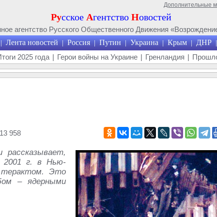
Дополнительные 
Ру
сское
А
гентство
Н
овостей
ое агентство Русского Общественного Движения «Возрождение
Лента новостей
Россия
Путин
Украина
Крым
ДНР
|
|
|
|
|
|
|
Итоги 2025 года
|
Герои войны на Украине
|
Гренландия
|
Прошло
13 958
и рассказывает,
 2001 г. в Нью-
о терактом. Это
бом – ядерными