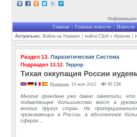
Информационн
Главная
Главные новости
Новости
|
|
Актуально:
Война на Украине
|
война США с Ираном
|
Раздел 13.
Паразитическая Система
Подраздел 13.12.
Террор
Тихая оккупация России иудея
45 136
Редакция
, 19 мая 2012
Многие граждане уже давно заметили, что
подавляющее большинство мест в руково
многих других стран. Не пропорционально
проживающих в России, а абсолютное боль
сферах...