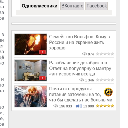
а,
Одноклассники
ВКонтакте
Facebook
за
за
ое
 в
Семейство Вольфов. Кому в
ли
России и на Украине жить
ет
хорошо
ма
974
щё
но
Разоблачение декабристов.
Ответ на популярную мантру
«антисоветчик всегда
 и
русофоб»
1 346
го
Почти все продукты
ил
питания заточены на то,
что бы сделать нас больными
и бесплодным
во
196 033
13 900
и,
е,
ое