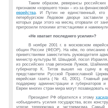
Таким образом, реверансы российских
признаком «хорошего тона» – из-за финансово
еврейства
. И Путин не единственный, кто 
петербургском Ледовом дворце заставили уч
которых ради этого на месяц оторвали от зан
пригрозили плохими аттестациями и намекнули
«Не хватает последнего усилия»?
В ноябре 2001 г. в московском еврей
общин России (ФЕОР). На нём, по описанию г
приветствиями заместитель руководителя адми
министр культуры М. Швыдкой, посол Израиля
из российских глав регионов Лужков, Шаймиев,
губернатор К. Титов вышел на сцену в е
представители Русской Православной Церкв
еврейская газета (№ 43, 2001). Главный р
поддержку администрации и губернаторов 
Евреи многих стран мира могут позавидовать н
Президент РФ обратился к этому
хасид
«объединять усилия государства, всех конст
угрозе терроризма и экстремизма. Самый