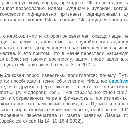
щаясь к русскому народу, президент РФ в очередной р
диняет православие, ислам, буддизм и иудаизм, котор
 конфессии официально признаны традиционными д
 составляют
менее 1%
населения РФ, а иудеев среди н
 о необходимости которой он заявляет гораздо чаще, ч
ходит за рамки здравого смысла: случайно пострадавш
плакат, но не подозревавшую о заложенном там взрывн
жества. И это притом, что в Чечне перестали награжда
во в бою: из тысячи военнослужащих, представленных
грады («Независимая Газета», 31.5.2002.)
опубликован опрос известных политологов: почему Пут
ветах преобладали такие объяснения: «Мощное
еврейск
ке, и в других сферах жизни. То есть это объективн
ывать» (А. Фёдоров); цель – «выстраивание отношений
ной в современном мире в финансовых, политических
оком плане это намерение президента Путина и даль
ам «бесспорно огромное влияние евреев, особенно в СШ
творением перепечатала и газета раввина Лазара п
врейское слово № 14, 10-16.4.2002).