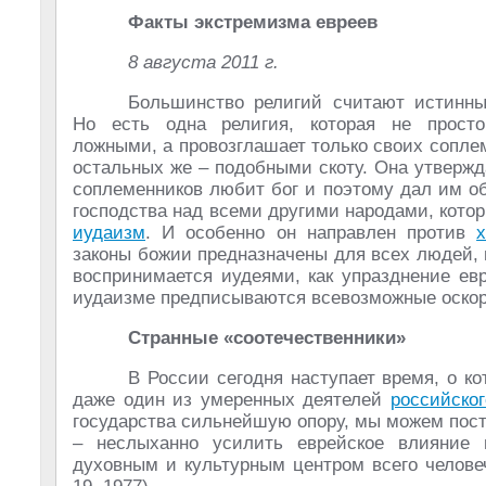
Факты экстремизма евреев
8 августа 2011 г.
Большинство религий считают истинн
Но есть одна религия, которая не просто
ложными, а провозглашает только своих сопл
остальных же – подобными скоту. Она утвержда
соплеменников любит бог и поэтому дал им о
господства над всеми другими народами, котор
иудаизм
. И особенно он направлен против
законы божии предназначены для всех людей,
воспринимается иудеями, как упразднение ев
иудаизме предписываются всевозможные оскорб
Странные «соотечественники»
В России сегодня наступает время, о к
даже один из умеренных деятелей
российско
государства сильнейшую опору, мы можем пост
– неслыханно усилить еврейское влияни
духовным и культурным центром всего челове