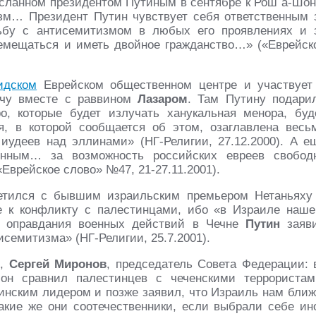
сланном президентом Путиным в сентябре к Рош а-Шон
зм… Президент Путин чувствует себя ответственным 
рьбу с антисемитизмом в любых его проявлениях и 
емещаться и иметь двойное гражданство…» («Еврейск
идском
Еврейском общественном центре и участвует
вечу вместе с раввином
Лазаром
. Там Путину подари
о, которые будет излучать ханукальная менора, буд
я, в которой сообщается об этом, озаглавлена весь
 иудеев над эллинами» (НГ-Религии, 27.12.2000). А е
венным… за возможность российских евреев свобод
Еврейское слово» №47, 21-27.11.2001).
етился с бывшим израильским премьером Нетаньяху
е к конфликту с палестинцами, ибо «в Израиле наше
е оправдания военных действий в Чечне
Путин
заяв
семитизма» (НГ-Религии, 25.7.2001).
о,
Сергей Миронов
, председатель Совета Федерации: 
он сравнил палестинцев с чеченскими террористам
тинским лидером и позже заявил, что Израиль нам ближ
кие же они соотечественники, если выбрали себе ин