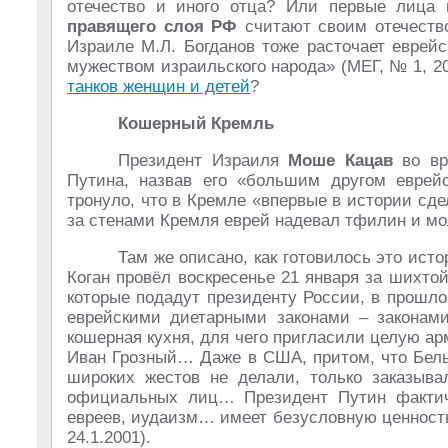
отечество и иного отца? Или первые лица 
правящего слоя РФ
считают своим отечество
Израиле М.Л. Богданов тоже расточает еврей
мужеством израильского народа» (МЕГ, № 1, 2
танков женщин и детей
?
Кошерный Кремль
Президент Израиля
Моше Кацав
во вре
Путина, назвав его «большим другом еврейск
тронуло, что в Кремле «впервые в истории с
за стенами Кремля еврей надевал тфилин и мо
Там же описано, как готовилось это ист
Коган провёл воскресенье 21 января за шихтой
которые подадут президенту России, в прошл
еврейскими диетарными законами – законам
кошерная кухня, для чего пригласили целую а
Иван Грозный… Даже в США, притом, что Белы
широких жестов не делали, только заказыв
официальных лиц… Президент Путин фактиче
евреев, иудаизм… имеет безусловную ценность
24.1.2001).