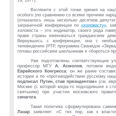
19, 1977).
Взгляните с этой точки зрения на на
особого (по сравнению со всеми прочими наро
(отказалось лишь несколько десятков депута
заграничной конференции по
«холокосту»
, за
холокоста – это индикатор, своего рода лакм
праве страны именоваться гражданским демо
Вернувшись с конференции, она с необы
телевидению (РТР, программа Сванидзе «Зерк
головы российским школьникам и «бороться пр
Уже подготовлены соответствующие уч
профессор МГУ
А. Асмолов
, потомок ви
Еврейского Конгресса
; он же ранее состав
истории и по «противодействию русскому на
подписал Путин, став президентом»
(см. евр
Москве (с которой когда-то подходившие к с
святыням) при участии московского прави
синагога
.
Такая политика сформулирована сами
Лазар
заявляет: «С тех пор, как к власт