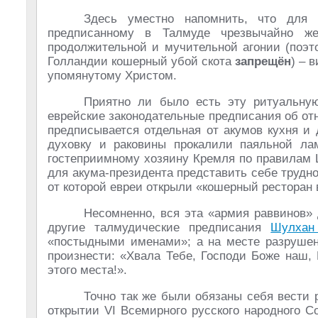
Здесь уместно напомнить, что для
предписанному в Талмуде чрезвычайно же
продолжительной и мучительной агонии (поэт
Голландии кошерный убой скота
запрещён
) – 
упомянутому Христом.
Приятно ли было есть эту ритуальну
еврейские законодательные предписания об о
предписывается отдельная от акумов кухня и 
духовку и раковины прокалили паяльной лам
гостеприимному хозяину Кремля по правилам
для акума-президента представить себе трудно
от которой евреи открыли «кошерный ресторан 
Несомненно, вся эта «армия раввинов» 
другие талмудические предписания
Шулхан
«постыдными именами»; а на месте разрушенн
произнести: «Хвала Тебе, Господи Боже наш,
этого места!».
Точно так же были обязаны себя вести 
открытии VI Всемирного русского народного 