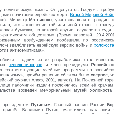
шу политическую жизнь. От депутатов Госдумы требу
дами) почитания еврейских жертв
Второй Мировой Вой
тов). Министр
Матвиенко
, участвовавшая в грандиозн
явила, что «отношение той или иной страны к трагед
усовая бумажка, по которой другие государства судят
кратическим обществом» (Время новостей, 20.4.2001
кновенным возбуждением пообещала по российско
ало») вдалбливать еврейскую версию войны и
холокоста
отив антисемитизма».
ебники – одним из их разработчиков стал известн
дных
революционеров
и член президиума
Российско
ил соответствующие учебные программы по российск
ционализму», причём решение об этом было
«первое, ч
ейский журнал Алеф, 2001, август). На Поклонной горе
толице паломники издали поклонялись всем её храмам
тельства возведён мемориальный
музей холокоста
м президентом
Путиным
. Главный раввин России
Бе
и пришёл Владимир Путин, участились наказания 