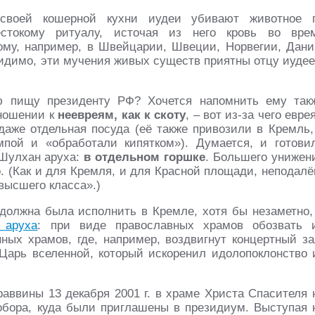
 своей кошерной кухни иудеи убивают животное 
стокому ритуалу, источая из него кровь во вре
ому, например, в Швейцарии, Швеции, Норвегии, Дани
видимо, эти мучения живых существ приятны отцу иудее
ю пищу президенту РФ? Хочется напомнить ему так
тношении к
неевреям, как к скоту
, – вот из-за чего евре
даже отдельная посуда (её также привозили в Кремль,
пой и «обработали кипятком»). Думается, и готови
 Шулхан аруха:
в отдельном горшке
. Большего унижен
. (Как и для Кремля, и для Красной площади, неподалё
высшего класса».)
должна была исполнить в Кремле, хотя бы незаметно,
 аруха
: при виде православных храмов обозвать 
ых храмов, где, например, воздвигнут концертный за
 Царь вселенной, который искоренил идолопоклонство 
раввины 13 декабря 2001 г. в храме Христа Спасителя 
Собора, куда были приглашены в президиум. Выступая 