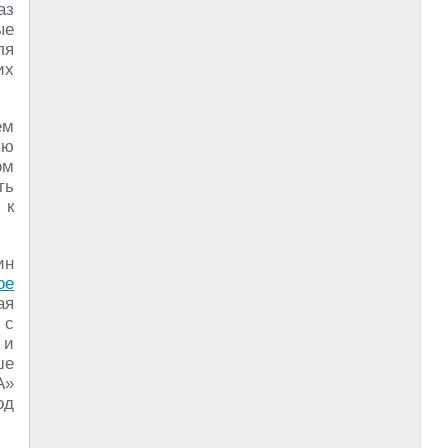
аз
ые
ля
их
ем
ую
ом
ть
 к
ин
ое
ая
 с
 и
ше
А»
од