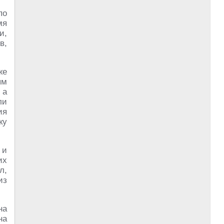
по
мя
и,
в,
же
ям
 а
ли
ия
ку
 и
их
л,
из
на
на