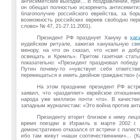
антисемитские выходки… В поздравлении, при
он обещал полностью искоренить антисемити
благополучие российского еврейства, за бо
возможность российских евреев свободно пер
слово» № 47, 21-27.11.2001).
Президент РФ празднует Хануку в
хас
иудейском ритуале, зажигая ханукальную с
менору, на что он сказал, что «свет и добр
освещать и Кремль». Притом газетная стать
показательно: «Президент праздновал победу
Путин почему-то «чувствует себя ответст
перемещаться и иметь двойное гражданство» («
На этом празднике президент РФ встр
заявил, что «разделяет» еврейское отношени
народа уже миллион почти что». В качеств
западным журналистам: «Это война против анти
Президенту вторит близкое к нему лиц
время поездки в Израиль в марте 2002 г. 
демонстративно отказался от встречи с палес
ибо там живут «наши соотечественники»… (Ка