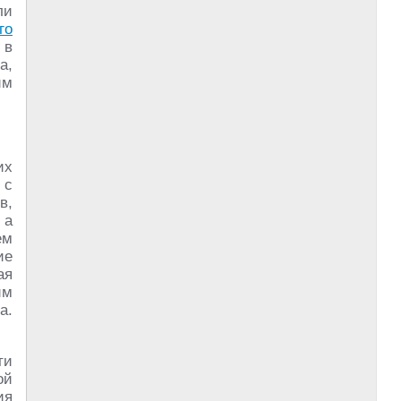
ли
го
 в
а,
им
их
 с
в,
 а
ем
ие
ая
им
а.
ти
ой
ия