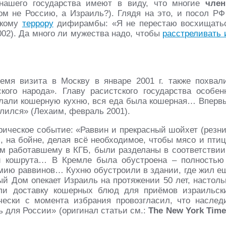
нашего государства имеют в виду, что многие
чле
м не Россию, а Израиль?). Глядя на это, и посол РФ
скому
террору
дифирамбы: «Я не перестаю восхищать
002). Да много ли мужества надо, чтобы
расстреливать 
мя визита в Москву в январе 2001 г. также похвал
ого народа». Главу расистского государства особен
делали кошерную кухню, вся еда была кошерная… Вперв
лился» (Лехаим, февраль 2001).
орическое событие: «Раввин и прекрасный шойхет (резни
, на бойне, делая всё необходимое, чтобы мясо и птиц
ом работавшему в КГБ, были разделаны в соответствии
и кошрута… В Кремле была обустроена – полностью
рмию раввинов… Кухню обустроили в здании, где жил е
й Дом опекает Израиль на протяжении 50 лет, настоль
али доставку кошерных блюд для приёмов израильск
ски с момента избрания провозгласил, что наслед
 для России» (оригинал статьи см.:
The New York Time