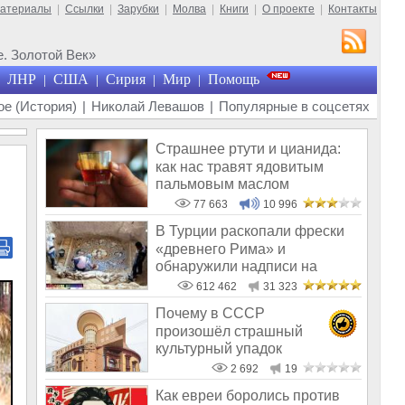
материалы
|
Ссылки
|
Зарубки
|
Молва
|
Книги
|
О проекте
|
Контакты
. Золотой Век»
ЛНР
США
Сирия
Мир
Помощь
|
|
|
|
е (История)
|
Николай Левашов
|
Популярные в соцсетях
Страшнее ртути и цианида:
как нас травят ядовитым
пальмовым маслом
77 663
10 996
В Турции раскопали фрески
«древнего Рима» и
обнаружили надписи на
Русском!
612 462
31 323
Почему в СССР
произошёл страшный
культурный упадок
2 692
19
Как евреи боролись против