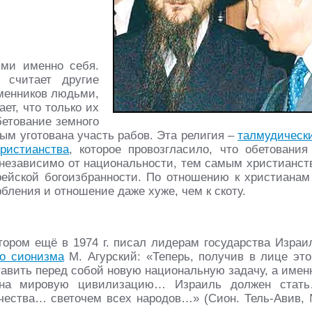
ыми именно себя.
 считает другие
еменников людьми,
ет, что только их
бетование земного
ым уготована участь рабов. Эта религия –
талмудическ
христианства
, которое провозгласило, что обетования
 независимо от национальности, тем самым христианст
рейской богоизбранности. По отношению к христианам
ления и отношение даже хуже, чем к скоту.
отором ещё в 1974 г. писал лидерам государства Израи
го сионизма
М. Агурский: «Теперь, получив в лице это
авить перед собой новую национальную задачу, а имен
е на мировую цивилизацию… Израиль должен стат
чества… светочем всех народов…» (Сион. Тель-Авив,