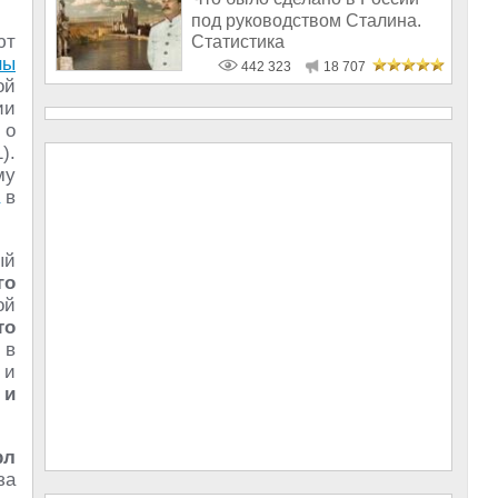
под руководством Сталина.
ют
Статистика
ны
442 323
18 707
ой
ии
 о
).
му
в
ый
го
ой
то
 в
 и
 и
рл
за