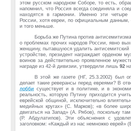
этом русском народном Соборе, то есть, обра
напомнил, что Россия всегда соединяла и сое
находятся в гармонии. Именно эти четыре
России, хотя евреи, по официальным данным,
и того меньше.
Борьба же Путина против антисемитизма,
о проблемах прочих народов России, явно вы
женщину, пытавшуюся удалить антисемитский 
устройстве, президент награждает орденом му
воинов за действительно проявленное мужест
награде из 42-й дивизии, утвердили лишь
92
на
В этой же газете (НГ, 25.3.2002) был 
делает такие реверансы перед евреями? В от
лобби
существует и в политике, и в экономи
реальность, которую Путину приходится учит
еврейской общиной, исключительно влиятель
медийных кругах» (С. Марков); «в более шир
двигаться на Запад» (А. Рябов), поскольку т
(Р. Абдулатипов). Эти объяснения с удовле
заголовком: «Каждый из нас немножко еврей» (Е