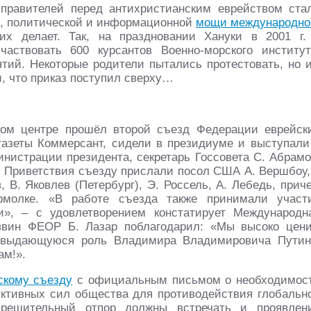
 правителей перед антихристианским еврейством ста
й, политической и информационной
мощи международно
их делает. Так, на праздновании Хануки в 2001 г.
аствовать 600 курсантов Военно-морского институт
ятий. Некоторые родители пытались протестовать, но 
, что приказ поступил сверху…
ском центре прошёл второй съезд Федерации еврейск
азеты Коммерсант, сидели в президиуме и выступали
нистрации президента, секретарь Госсовета С. Абрамо
. Приветствия съезду прислали посол США А. Вершбоу,
 В. Яковлев (Петербург), Э. Россель, А. Лебедь, прич
рмолке. «В работе съезда также принимали участ
и», – с удовлетворением констатирует Международн
аввин ФЕОР Б. Лазар поблагодарил: «Мы высоко цен
и выдающуюся роль Владимира Владимировича Путин
ам!».
скому съезду
с официальным письмом о необходимос
руктивных сил общества для противодействия глобальн
 решительный отпор должны встречать и проявлен