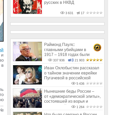
русских в НКВД
3 631
17
Раймонд Паулс:
главными убийцами в
ий
1917 – 1918 годах были
 и
латыши и евреи, а не русс
во
337 936
21 903
 в
Иван Охлобыстин рассказал
о тайном значении еврейки
Пугачевой в российской
эстраде
5 436
ль
Нынешние беды России –
го
от «демократической элиты»,
но
состоявшей из ворья и
ь…
предателей
1 264
 №
Что было сделано в России