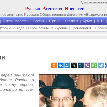
Дополнительные 
Ру
сское
А
гентство
Н
овостей
ое агентство Русского Общественного Движения «Возрождение
Лента новостей
Россия
Путин
Украина
Крым
ДНР
|
|
|
|
|
|
|
Итоги 2025 года
|
Герои войны на Украине
|
Гренландия
|
Прошло
ми
 евреи занимают
дстве России и
е числу евреев,
шинство во всех