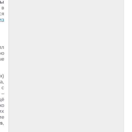
ны
 в
ся
из
ил
но
ые
к)
а,
 с
 –
щё
ко
их
ие
s
,