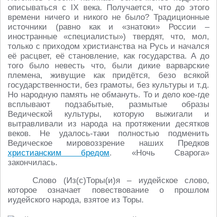
описываться с IX века. Получается, что до этого
времени ничего и никого не было? Традиционные
источники (равно как и «знатоки» России –
иностранные «специалисты») твердят, что, мол,
только с приходом христианства на Русь и начался
её расцвет, её становление, как государства. А до
того было невесть что, были дикие варварские
племена, живущие как придётся, безо всякой
государственности, без грамоты, без культуры и т.д.
Но народную память не обмануть. То и дело кое-где
всплывают подзабытые, размытые образы
Ведической культуры, которую выжигали и
вытравливали из народа на протяжении десятков
веков. Не удалось-таки полностью подменить
Ведическое мировоззрение наших Предков
христианским бредом
. «Ночь Сварога»
закончилась.
Слово (Из(с)Торы(и)я – иудейское слово,
которое означает повествование о прошлом
иудейского народа, взятое из Торы.