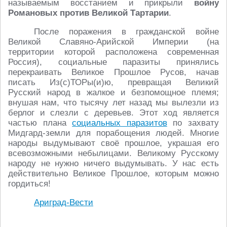
называемым восстанием и прикрыли
войну
Романовых против Великой Тартарии
.
После поражения в гражданской войне
Великой Славяно-Арийской Империи (на
территории которой расположена современная
Россия), социальные паразиты принялись
перекраивать Великое Прошлое Русов, начав
писать Из(с)ТОРы(и)ю, превращая Великий
Русский народ в жалкое и безпомощное племя;
внушая нам, что тысячу лет назад мы вылезли из
берлог и слезли с деревьев. Этот ход является
частью плана
социальных паразитов
по захвату
Мидгард-земли для порабощения людей. Многие
народы выдумывают своё прошлое, украшая его
всевозможными небылицами. Великому Русскому
народу не нужно ничего выдумывать. У нас есть
действительно Великое Прошлое, которым можно
гордиться!
Ариград-Вести