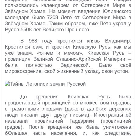
пользовались календарём от Сотворения Мира в
Звёздном Храме. На момент введения Юлианского
календаря было 7208 Лето от Сотворения Мира в
Звёздном Храме. Таким образом, лже-Пётр украл у
Русов 5508 лет Великого Прошлого.
В 988 году крестился князь Владимир.
Крестился сам, и крестил Киевскую Русь, как мы
уже знаем, «огнём и мечом». Киевская Русь –
провинция Великой Славяно-Арийской Империи –
была полностью Ведической. Было своё
мировоззрение, свой жизненный уклад, свои устои.
До крещения Кеивская Русь была
процветающей провинцией со множеством городов,
с грамотными людьми (даже в далёких деревнях
люди писали друг другу письма). Иностранцы её
называли провинцией Гардарики (провинцией
градов). После крещения же была уничтожена
бОльшая часть населения, и, как следствие,