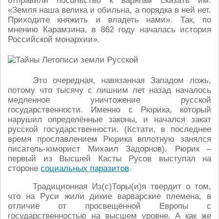
отправили посольство к варягам сказать им:
«Земля наша велика и обильна, а порядка в ней нет.
Приходите княжить и владеть нами». Так, по
мнению Карамзина, в 862 году началась история
Российской монархии».
Это очередная, навязанная Западом ложь,
потому что тысячу с лишним лет назад началось
медленное уничтожение русской
государственности. Именно с Рюрика, который
нарушил определённые законы, и начался закат
русской государственности. (Кстати, в последнее
время прославлением Рюрика вплотную занялся
писатель-юморист Михаил Задорнов). Рюрик –
первый из Высшей Касты Русов выступал на
стороне
социальных паразитов
.
Традиционная Из(с)Торы(и)я твердит о том,
что на Руси жили дикие варварские племена, в
отличие от просвещённой Европы с
государственностью на высшем уровне. А как же