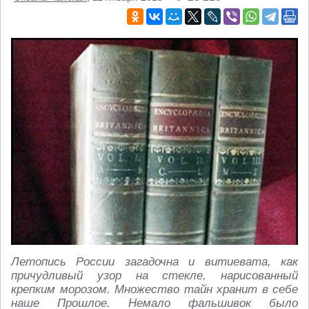
Летопись России загадочна и витиевата, как
причудливый узор на стекле, нарисованный
крепким морозом. Множество тайн хранит в себе
наше Прошлое. Немало фальшивок было