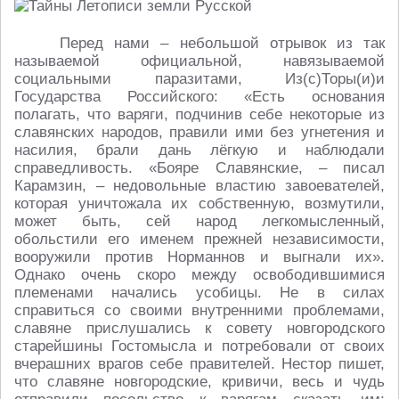
Перед нами – небольшой отрывок из так
называемой официальной, навязываемой
социальными паразитами, Из(с)Торы(и)и
Государства Российского: «Есть основания
полагать, что варяги, подчинив себе некоторые из
славянских народов, правили ими без угнетения и
насилия, брали дань лёгкую и наблюдали
справедливость. «Бояре Славянские, – писал
Карамзин, – недовольные властию завоевателей,
которая уничтожала их собственную, возмутили,
может быть, сей народ легкомысленный,
обольстили его именем прежней независимости,
вооружили против Норманнов и выгнали их».
Однако очень скоро между освободившимися
племенами начались усобицы. Не в силах
справиться со своими внутренними проблемами,
славяне прислушались к совету новгородского
старейшины Гостомысла и потребовали от своих
вчерашних врагов себе правителей. Нестор пишет,
что славяне новгородские, кривичи, весь и чудь