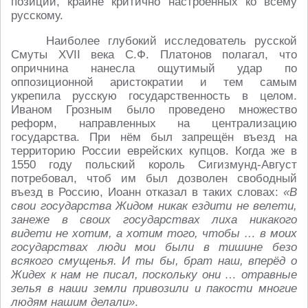
позиций, крайне критично настроенных ко всему
русскому.
Наиболее глубокий исследователь русской
Смуты XVII века С.Ф. Платонов полагал, что
опричнина нанесла ощутимый удар по
оппозиционной аристократии и тем самым
укрепила русскую государственность в целом.
Иваном Грозным было проведено множество
реформ, направленных на централизацию
государства. При нём был запрещён въезд на
территорию России еврейских купцов. Когда же в
1550 году польский король Сигизмунд-Август
потребовал, чтоб им был дозволен свободный
въезд в Россию, Иоанн отказал в таких словах:
«В
свои государства Жидом никак ездити не велети,
занеже в своих государствах лиха никакого
видети не хотим, а хотим того, чтобы … в моих
государствах люди мои были в тишине безо
всякого смущенья. И ты бы, брат наш, вперёд о
Жидех к нам не писал, поскольку они … отравные
зелья в наши земли привозили и пакости многие
людям нашим делали»
.