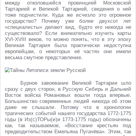
между отколовшейся провинцией Московской
Тартарией и Великой Тартарией, сведения о ней
тоже подчистили. Куда же исчезло это огромное
государство? Почему уже более двухсот лет
«специалисты» делают вид, будто его никогда не
существовало? Если внимательно изучить карты
XVI-XVIII веков, то можно понять, что в эту эпоху
Великая Тартария была практически недоступна
европейцам, о некоторых её частях они имели
весьма смутное представление.
Бурное завоевание Великой Тартарии шло
сразу с двух сторон, в Русскую Сибирь и Дальний
Восток войска Романовых вошли тогда впервые.
Большинство современных людей никогда об этом
даже не слышали. Потому что в хронологии
трагических событий нашего государства 1772-1775
годы (в Из(с)ТОРы(и)и 1773-1775 годы) обозначены
как, так называемое, «Восстание крестьян под
предводительством Емельяна Пугачёва». Этим, так