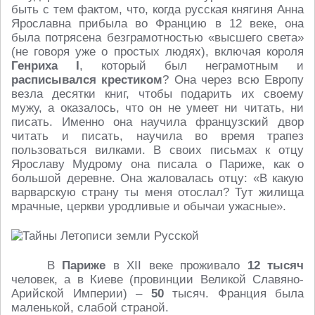
быть с тем фактом, что, когда русская княгиня Анна
Ярославна прибыла во Францию в 12 веке, она
была потрясена безграмотностью «высшего света»
(не говоря уже о простых людях), включая короля
Генриха I
, который был неграмотным и
расписывался крестиком
? Она через всю Европу
везла десятки книг, чтобы подарить их своему
мужу, а оказалось, что он не умеет ни читать, ни
писать. Именно она научила французский двор
читать и писать, научила во время трапез
пользоваться вилками. В своих письмах к отцу
Ярославу Мудрому она писала о Париже, как о
большой деревне. Она жаловалась отцу: «В какую
варварскую страну ты меня отослал? Тут жилища
мрачные, церкви уродливые и обычаи ужасные».
В
Париже
в XII веке проживало
12 тысяч
человек, а в Киеве (провинции Великой Славяно-
Арийской Империи) –
50
тысяч. Франция была
маленькой, слабой страной.