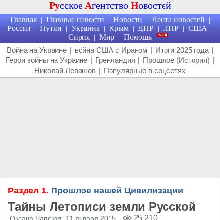
Ру
сское
А
гентство
Н
овостей
Главная
Главные новости
Новости
Лента новостей
|
|
|
|
Россия
Путин
Украина
Крым
ДНР
ЛНР
США
|
|
|
|
|
|
|
Сирия
Мир
Помощь
|
|
Война на Украине
|
война США с Ираном
|
Итоги 2025 года
|
Герои войны на Украине
|
Гренландия
|
Прошлое (История)
|
Николай Левашов
|
Популярные в соцсетях
Раздел 1.
Прошлое нашей Цивилизации
Тайны Летописи земли Русской
25 210
Оксана Чапская
, 11 января 2015