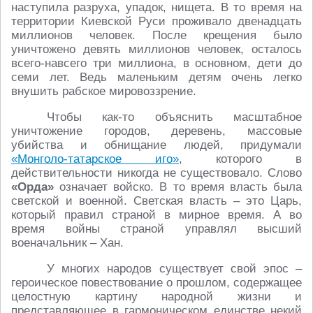
наступила разруха, упадок, нищета. В то время на
территории Киевской Руси проживало двенадцать
миллионов человек. После крещения было
уничтожено девять миллионов человек, осталось
всего-навсего три миллиона, в основном, дети до
семи лет. Ведь маленьким детям очень легко
внушить рабское мировоззрение.
Чтобы как-то объяснить масштабное
уничтожение городов, деревень, массовые
убийства и обнищание людей, придумали
«Монголо-татарское иго»
, которого в
действительности никогда не существовало. Слово
«Орда»
означает войско. В то время власть была
светской и военной. Светская власть – это Царь,
который правил страной в мирное время. А во
время войны страной управлял высший
военачальник – Хан.
У многих народов существует свой эпос –
героическое повествование о прошлом, содержащее
целостную картину народной жизни и
представляющее в гармоническом единстве некий