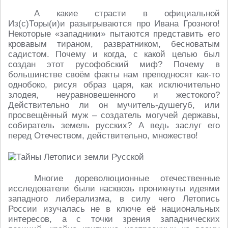
А какие страсти в официальной
Из(с)Торы(и)и разыгрываются про Ивана Грозного!
Некоторые «западники» пытаются представить его
кровавым тираном, развратником, бесноватым
садистом. Почему и когда, с какой целью был
создан этот русофобский миф? Почему в
большинстве своём факты нам преподносят как-то
однобоко, рисуя образ царя, как исключительно
злодея, неуравновешенного и жестокого?
Действительно ли он мучитель-душегуб, или
просвещённый муж – создатель могучей державы,
собиратель земель русских? А ведь заслуг его
перед Отечеством, действительно, множество!
Многие дореволюционные отечественные
исследователи были насквозь проникнуты идеями
западного либерализма, в силу чего Летопись
России изучалась не в ключе её национальных
интересов, а с точки зрения западнических