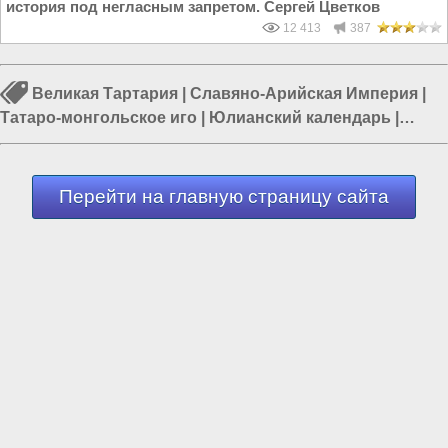
история под негласным запретом. Сергей Цветков
12 413
387
Великая Тартария
|
Славяно-Арийская Империя
|
Татаро-монгольское иго
|
Юлианский календарь
|
Власть в РФ
|
Политика в России
|
Россия и Евразия
Перейти на главную страницу сайта