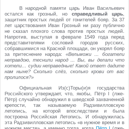
В народной памяти царь Иван Васильевич
остался как грозный, но
справедливый царь
,
защитник простых людей от гонителей бояр. За 37
лет царствования Иван Грозный ни разу публично
не сказал плохого слова против простых людей.
Напротив, выступая в феврале 1549 года перед
представителями сословий городов русских,
собравшимися на Красной площади, он укорял бояр
за притеснение народа:
«Вельможи ... богатели
неправдою, теснили народ ... Вы, вы делали что
хотели… судии неправедные! Какой ответ дадите
нам ныне? Сколько слёз, сколько крови от вас
пролилося?»
Официальная Из(с)Торы(и)я государства
Российского утверждает, что, якобы, Пётр I (лже-
Пётр) случайно обнаружил в шведской захваченной
крепости, так называемую Радзивилловскую
летопись, на которой впоследствии и была
построена Российская Летопись. И обнаружилась
эта Радзивилловская летопись «в нужное время и в
нужном месте», а именно тогда, когда
Пётр I
(лже-