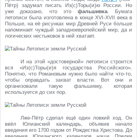
Пётр) задумал писать Из(с)Торы(и)ю России. Но
уже доказано, что это
фальшивка
. Бумага
летописи была изготовлена в конце XVI-XVII века в
Польше, на её рисунках мир Древней Руси больше
напоминает чуждый западноевропейский мир, да и
логических нестыковок в ней хватает.
И на этой «достоверной» летописи строится
вся «Из(с)Торы(и)я государства Российского».
Понятно, что Романовым нужно было найти что-то,
чтобы оправдать захват власти. Вот они и
организовали такую фальшивку, которая
используется до сих пор.
Лже-Пётр сделал ещё один ловкий ход. Он
ввёл Юлианский календарь, объявив начало
введения его 1700 годом от Рождества Христова. До
введения Юлианского календаря наши Предки