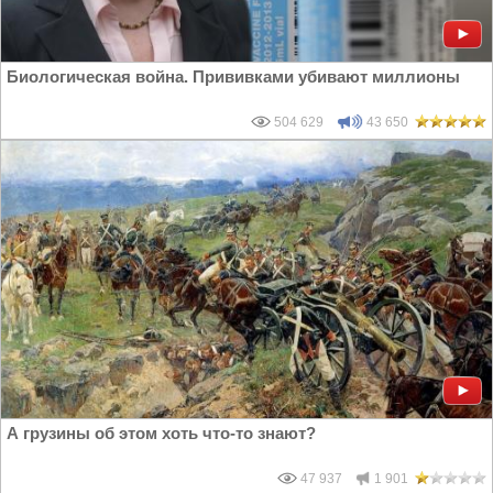
Биологическая война. Прививками убивают миллионы
504 629
43 650
А грузины об этом хоть что-то знают?
47 937
1 901