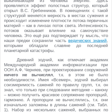
выкачивающей из человека энергию. Здесь
проявляется эффект полостных структур, который
открыл В.С. Гребенников. В помещениях с такой
структурой меняется мерность в местах сужения и
происходит изменение плотности потока первичных
материй – как в линзах поток света. Интенсивность
потоков оказывает влияние на самочувствие
человека. Это ещё раз подтверждает ту мысль, что
наши предки сохранили часть
ведических знаний
,
которыми обладали славяне до последней
планетарной катастрофы.
Древний зодчий, как отмечает академик
Международной академии информатизации при
ООН А.Ф. Черняев, при проектировании сооружений
ничего не вычислял
, т.к. в этом не было
необходимости. Имея «Всемер», зодчий выбирал
соизмеримость саженей по правилу групп, т.к. он
знал, что только при следовании методике – канону
– можно получить красивое сопряжение пропорций,
гармонию. А пропорции не вычислялись, т.к. они
изначально заложены в длины саженей (см. Табл.
1). Набор из нескольких саженей, выбранных по