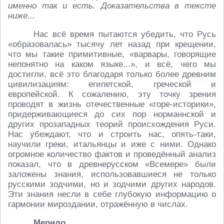
именно так и есть. Доказательства в тексте
ниже...
Нас всё время пытаются убедить, что Русь
«образовалась» тысячу лет назад при крещении,
что мы такие примитивные, «варвары, говорящие
непонятно на каком языке...», и всё, чего мы
достигли, всё это благодаря только более древним
цивилизациям: египетской, греческой и
европейской. К сожалению, эту точку зрения
проводят в жизнь отечественные «горе-историки»,
придерживающиеся до сих пор норманнской и
других прозападных теорий происхождения Руси.
Нас убеждают, что и строить нас, опять-таки,
научили греки, итальянцы и иже с ними. Однако
огромное количество фактов и проведённый анализ
показал, что в древнерусском «Всемере» были
заложены знания, использовавшиеся не только
русскими зодчими, но и зодчими других народов.
Эти знания несли в себе глубокую информацию о
гармонии мироздании, отражённую в числах.
Мерило