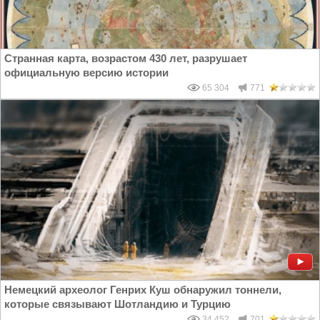
Странная карта, возрастом 430 лет, разрушает
официальную версию истории
65 304
771
Немецкий археолог Генрих Куш обнаружил тоннели,
которые связывают Шотландию и Турцию
34 452
701