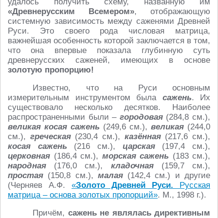
удалось получить схему, названную им
«Древнерусским Всемером»
, отображающую
системную зависимость между саженями Древней
Руси. Это своего рода числовая матрица,
важнейшая особенность которой заключается в том,
что она впервые показала глубинную суть
древнерусских саженей, имеющих в основе
золотую пропорцию!
Известно, что на Руси основным
измерительным инструментом была
сажень
. Их
существовало несколько десятков. Наиболее
распространенными были –
городовая
(284,8 см.),
великая косая сажень
(249,6 см.),
великая
(244,0
см.),
греческая
(230,4 см.),
казённая
(217,6 см.),
косая сажень
(216 см.),
царская
(197,4 см.),
церковная
(186,4 см.),
морская сажень
(183 см.),
народная
(176,0 см.),
кладочная
(159,7 см.),
простая
(150,8 см.),
малая
(142,4 см.) и другие
(Черняев А.Ф.
«
Золото Древней Руси.
Русская
матрица – основа золотых пропорций»
. М., 1998 г.).
Причём,
сажень не являлась директивным