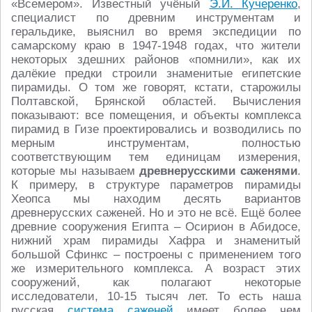
«Всемером». Известный учёный
Э.И. Кучеренко
,
специалист по древним инструментам и
геральдике, выяснил во время экспедиции по
самарскому краю в 1947-1948 годах, что жители
некоторых здешних районов «помнили», как их
далёкие предки строили знаменитые египетские
пирамиды. О том же говорят, кстати, старожилы
Полтавской, Брянской областей. Вычисления
показывают: все помещения, и объекты комплекса
пирамид в Гизе проектировались и возводились по
мерным инструментам, полностью
соответствующим тем единицам измерения,
которые мы называем
древнерусскими саженями
.
К примеру, в структуре параметров пирамиды
Хеопса мы находим десять вариантов
древнерусских саженей. Но и это не всё. Ещё более
древние сооружения Египта – Осирион в Абидосе,
нижний храм пирамиды Хафра и знаменитый
большой Сфинкс – построены с применением того
же измерительного комплекса. А возраст этих
сооружений, как полагают некоторые
исследователи, 10-15 тысяч лет. То есть наша
русская
система саженей
имеет более чем