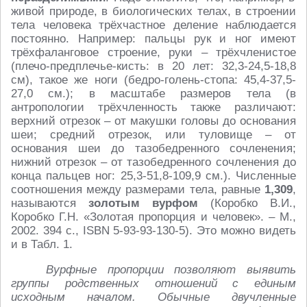
живой природе, в биологических телах, в строении
тела человека трёхчастное деление наблюдается
постоянно. Например: пальцы рук и ног имеют
трёхфаланговое строение, руки – трёхчленистое
(плечо-предплечье-кисть: в 20 лет: 32,3-24,5-18,8
см), такое же ноги (бедро-голень-стопа: 45,4-37,5-
27,0 см.); в масштабе размеров тела (в
антропологии трёхчленность также различают:
верхний отрезок – от макушки головы до основания
шеи; средний отрезок, или туловище – от
основания шеи до тазобедренного сочленения;
нижний отрезок – от тазобедренного сочленения до
конца пальцев ног: 25,3-51,8-109,9 см.). Численные
соотношения между размерами тела, равные
1,309
,
называются
золотым вурфом
(Коробко В.И.,
Коробко Г.Н. «Золотая пропорция и человек». – М.,
2002. 394 с., ISBN 5-93-93-130-5). Это можно видеть
и в Табл. 1.
Вурфные пропорции позволяют выявить
группы родственных отношений с единым
исходным началом. Обычные двучленные