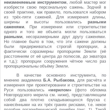
неизменяемым инструментом
, любой мастер мог
изобрести свою персональную сажень. Зодчий в
своей практике, как правило, пользовался набором
из трёх-пяти саженей. Для измерения длины,
ширины и высоты пользовались
разными
саженями
. При измерении или строительстве
одного и того же объекта могли пользоваться
разными
, несоразмерными друг другу саженями.
Но главное было в том, что эти сажени должны
были придерживаться строгой пропорции, а
фактически соразмерны пропорциям Земли (её
расстояниям от её центра до полюсов, до экватора
и т.д.): пропорции сооружения чётное число раз
пропорциональны объёму Земли.
В качестве основного инструмента, по
мнению академика
Б.А. Рыбакова
, для расчёта и
измерения при проектировании и строительстве на
Руси пользовались
«мерилом»
(фото обломка
Новгородского мерила см. ниже), представляющим
собой два плотно складывающихся бруска с
нанесёнными на их трёх гранях рисками, т.е. некое
подобие логарифмической линейки (рис. 1). Такой