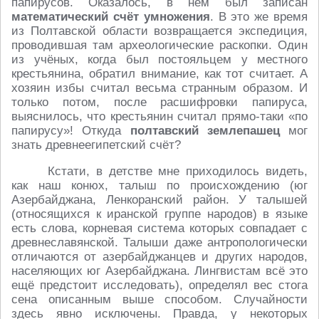
папирусов. Оказалось, в нём был записан
математический счёт умножения
. В это же время
из Полтавской области возвращается экспедиция,
проводившая там археологические раскопки. Один
из учёных, когда был постояльцем у местного
крестьянина, обратил внимание, как тот считает. А
хозяин избы считал весьма странным образом. И
только потом, после расшифровки папируса,
выяснилось, что крестьянин считал прямо-таки «по
папирусу»! Откуда
полтавский землепашец
мог
знать древнеегипетский счёт?
Кстати, в детстве мне приходилось видеть,
как наш конюх, талыш по происхождению (юг
Азербайджана, Ленкоранский район. У талышей
(относящихся к иранской группе народов) в языке
есть слова, корневая система которых совпадает с
древнеславянской. Талыши даже антропологически
отличаются от азербайджанцев и других народов,
населяющих юг Азербайджана. Лингвистам всё это
ещё предстоит исследовать), определял вес стога
сена описанным выше способом. Случайности
здесь явно исключены. Правда, у некоторых