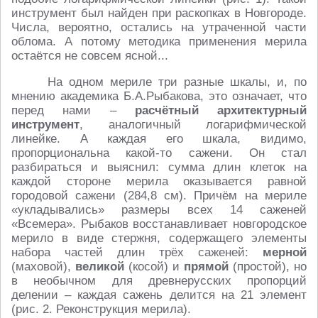
инструмент был найден при раскопках в Новгороде.
Числа, вероятно, остались на утраченной части
облома. А потому методика применения мерила
остаётся не совсем ясной...
На одном мериле три разные шкалы, и, по
мнению академика Б.А.Рыбакова, это означает, что
перед нами –
расчётный архитектурный
инструмент
, аналогичный логарифмической
линейке. А каждая его шкала, видимо,
пропорциональна какой-то сажени. Он стал
разбираться и выяснил: сумма длин клеток на
каждой стороне мерила оказывается равной
городовой сажени (284,8 см). Причём на мериле
«укладывались» размеры всех 14 саженей
«Всемера». Рыбаков восстанавливает новгородское
мерило в виде стержня, содержащего элементы
набора частей длин трёх саженей:
мерной
(маховой),
великой
(косой) и
прямой
(простой), но
в необычном для древнерусских пропорций
делении – каждая сажень делится на 21 элемент
(рис. 2. Реконструкция мерила).