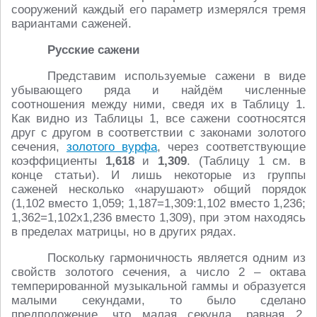
сооружений каждый его параметр измерялся тремя
вариантами саженей.
Русские сажени
Представим используемые сажени в виде
убывающего ряда и найдём численные
соотношения между ними, сведя их в Таблицу 1.
Как видно из Таблицы 1, все сажени соотносятся
друг с другом в соответствии с законами золотого
сечения,
золотого вурфа
, через соответствующие
коэффициенты
1,618
и
1,309
. (Таблицу 1 см. в
конце статьи). И лишь некоторые из группы
саженей несколько «нарушают» общий порядок
(1,102 вместо 1,059; 1,187=1,309:1,102 вместо 1,236;
1,362=1,102х1,236 вместо 1,309), при этом находясь
в пределах матрицы, но в других рядах.
Поскольку гармоничность является одним из
свойств золотого сечения, а число 2 – октава
темперированной музыкальной гаммы и образуется
малыми секундами, то было сделано
предположение, что малая секунда, равная 2,