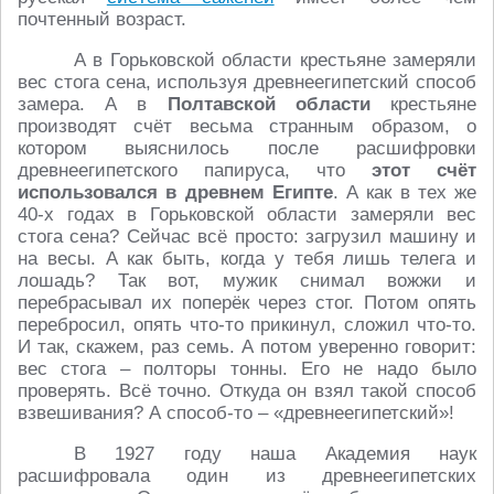
почтенный возраст.
А в Горьковской области крестьяне замеряли
вес стога сена, используя древнеегипетский способ
замера. А в
Полтавской области
крестьяне
производят счёт весьма странным образом, о
котором выяснилось после расшифровки
древнеегипетского папируса, что
этот счёт
использовался в древнем Египте
. А как в тех же
40-х годах в Горьковской области замеряли вес
стога сена? Сейчас всё просто: загрузил машину и
на весы. А как быть, когда у тебя лишь телега и
лошадь? Так вот, мужик снимал вожжи и
перебрасывал их поперёк через стог. Потом опять
перебросил, опять что-то прикинул, сложил что-то.
И так, скажем, раз семь. А потом уверенно говорит:
вес стога – полторы тонны. Его не надо было
проверять. Всё точно. Откуда он взял такой способ
взвешивания? А способ-то – «древнеегипетский»!
В 1927 году наша Академия наук
расшифровала один из древнеегипетских