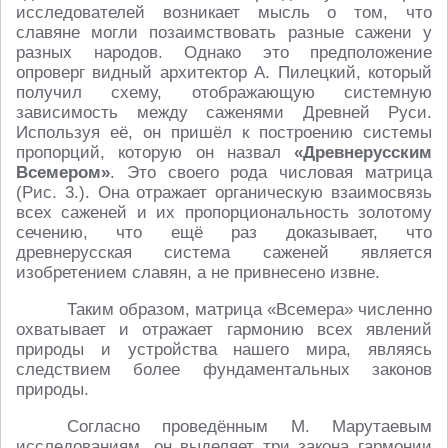
исследователей возникает мысль о том, что
славяне могли позаимствовать разные сажени у
разных народов. Однако это предположение
опроверг видный архитектор А. Пилецкий, который
получил схему, отображающую системную
зависимость между саженями Древней Руси.
Используя её, он пришёл к построению системы
пропорций, которую он назвал
«Древнерусским
Всемером»
. Это своего рода числовая матрица
(Рис. 3.). Она отражает органическую взаимосвязь
всех саженей и их пропорциональность золотому
сечению, что ещё раз доказывает, что
древнерусская система саженей является
изобретением славян, а не привнесено извне.
Таким образом, матрица «Всемера» численно
охватывает и отражает гармонию всех явлений
природы и устройства нашего мира, являясь
следствием более фундаментальных законов
природы.
Согласно проведённым М. Марутаевым
исследованиям, он выделяет три закона гармонии