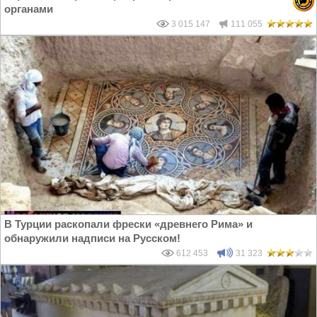
органами
3 015 147
111 055
В Турции раскопали фрески «древнего Рима» и
обнаружили надписи на Русском!
612 453
31 323