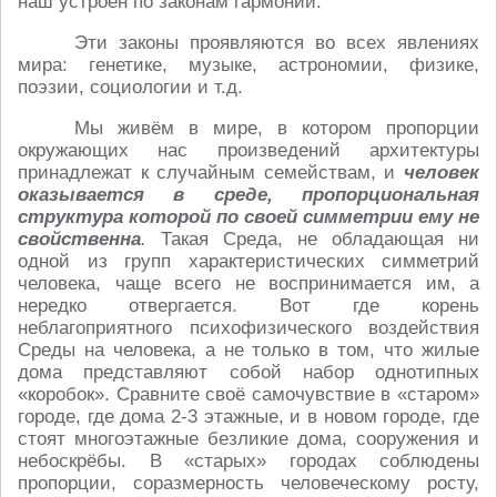
наш устроен по законам гармонии.
Эти законы проявляются во всех явлениях
мира: генетике, музыке, астрономии, физике,
поэзии, социологии и т.д.
Мы живём в мире, в котором пропорции
окружающих нас произведений архитектуры
принадлежат к случайным семействам, и
человек
оказывается в среде, пропорциональная
структура которой по своей симметрии ему не
свойственна
.
Такая Среда, не обладающая ни
одной из групп характеристических симметрий
человека, чаще всего не воспринимается им, а
нередко отвергается. Вот где корень
неблагоприятного психофизического воздействия
Среды на человека, а не только в том, что жилые
дома представляют собой набор однотипных
«коробок». Сравните своё самочувствие в «старом»
городе, где дома 2-3 этажные, и в новом городе, где
стоят многоэтажные безликие дома, сооружения и
небоскрёбы. В «старых» городах соблюдены
пропорции, соразмерность человеческому росту,