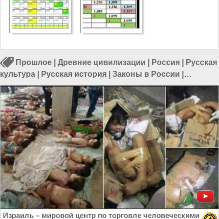
Прошлое
|
Древние цивилизации
|
Россия
|
Русская
культура
|
Русская история
|
Законы в России
|
Строительство в России
Израиль – мировой центр по торговле человеческими