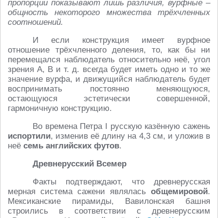
пропорции показывают лишь различия, вурфные –
общность некоторого множества трёхчленных
соотношений.
И если конструкция имеет вурфное
отношение трёхчленного деления, то, как бы ни
перемещался наблюдатель относительно неё, угол
зрения А, В и т. д. всегда будет иметь одно и то же
значение вурфа, и движущийся наблюдатель будет
воспринимать постоянно меняющуюся,
остающуюся эстетически совершенной,
гармоничную конструкцию.
Во времена Петра I русскую казённую сажень
испортили
, изменив её длину на 4,3 см, и уложив в
неё
семь английских футов
.
Древнерусский Всемер
Факты подтверждают, что древнерусская
мерная система сажени являлась
общемировой
.
Мексиканские пирамиды, Вавилонская башня
строились в соответствии с древнерусским