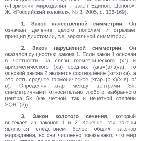
(«Гармония мироздания – закон Единого Целого».
Ж. «Российский колокол». № 3, 2005, с. 136-169).
1. Закон
качественной симметрии
. Он
означает деление целого пополам и отражает
принцип дихотомии, т.е. зеркальной симметрии.
2. Закон
нарушенной симметрии
. Он
оказался сущностью закона 1. Если закон 1 основан
в частности, на связи геометрического (хг) и
арифметического (ха) средних (а/в=(а+в)/а), то
основой закона 2 является соотношение (хг*хг/ха), а
это есть среднее гармоническое (хгар=(а-х)(х-в)=а/
в). Определяя хгар между центрами Sk,
симметричными относительно любого выбранного
центра Sk (как чётной, так и нечётной степени
SQRT(2)).
3
.
Закон золотого сечения
, который
вытекает из законов 1 и 2. Конечно, эти законы
являются следствием более общих законов
мироздания, но они численно показывают, что мир