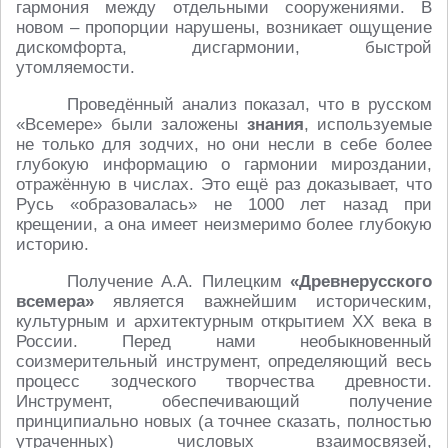
гармония между отдельными сооружениями. В
новом – пропорции нарушены, возникает ощущение
дискомфорта, дисгармонии, быстрой
утомляемости.
Проведённый анализ показал, что в русском
«Всемере» были заложены
знания
, используемые
не только для зодчих, но они несли в себе более
глубокую информацию о гармонии мироздании,
отражённую в числах. Это ещё раз доказывает, что
Русь «образовалась» не 1000 лет назад при
крещении, а она имеет неизмеримо более глубокую
историю.
Получение А.А. Пилецким
«Древнерусского
всемера»
является важнейшим историческим,
культурным и архитектурным открытием XX века в
России. Перед нами необыкновенный
соизмерительный инструмент, определяющий весь
процесс зодческого творчества древности.
Инструмент, обеспечивающий получение
принципиально новых (а точнее сказать, полностью
утраченных) числовых взаимосвязей,