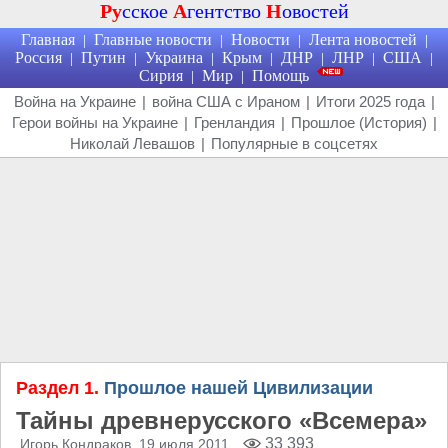
Ру
сское
А
гентство
Н
овостей
Главная
Главные новости
Новости
Лента новостей
|
|
|
|
Россия
Путин
Украина
Крым
ДНР
ЛНР
США
|
|
|
|
|
|
|
Сирия
Мир
Помощь
|
|
Война на Украине
|
война США с Ираном
|
Итоги 2025 года
|
Герои войны на Украине
|
Гренландия
|
Прошлое (История)
|
Николай Левашов
|
Популярные в соцсетях
Раздел 1.
Прошлое нашей Цивилизации
Тайны древнерусского «Всемера»
33 393
Игорь Кондраков
, 19 июля 2011