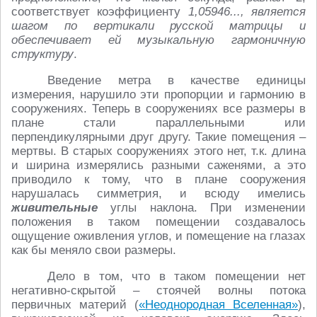
соответствует коэффициенту
1,05946..., является
шагом по вертикали русской матрицы и
обеспечивает ей музыкальную гармоничную
структуру
.
Введение метра в качестве единицы
измерения, нарушило эти пропорции и гармонию в
сооружениях. Теперь в сооружениях все размеры в
плане стали параллельными или
перпендикулярными друг другу. Такие помещения –
мертвы. В старых сооружениях этого нет, т.к. длина
и ширина измерялись разными саженями, а это
приводило к тому, что в плане сооружения
нарушалась симметрия, и всюду имелись
живительные
углы наклона. При изменении
положения в таком помещении создавалось
ощущение оживления углов, и помещение на глазах
как бы меняло свои размеры.
Дело в том, что в таком помещении нет
негативно-скрытой – стоячей волны потока
первичных материй (
«Неоднородная Вселенная»
),