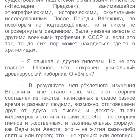
(«Наследие Предков»), занимавшейся
этнографическими, историческими, оккультными
исследованиями. После Победы Влескнига, по
некоторым не подтверждённым, но и никем не
опровергнутым сведениям, была увезена вместе с
другими военными трофеями в СССР и, если это
так, то до сих пор может находиться где-то в
хранилищах.
– Я слышал и другие гипотезы. Но не это
главное. Главное, что сохранён уникальный
древнерусский изборник. О чём он?
– В результате четырёхлетнего изучения
Влескниги, мне стало ясно, что этот сборник
составлен из текстов, написанных в самое разное
время и разными людьми, возможно, отстоявшими
друг от друга на тысячи и десятки тысяч
километров и сотни и тысячи лет. Это – не сборник
гимнов и жертвенных, и заклинательных формул,
как Веды или Авеста; это – не жития каких-либо
святых или героев; это – не хроника или летопись.