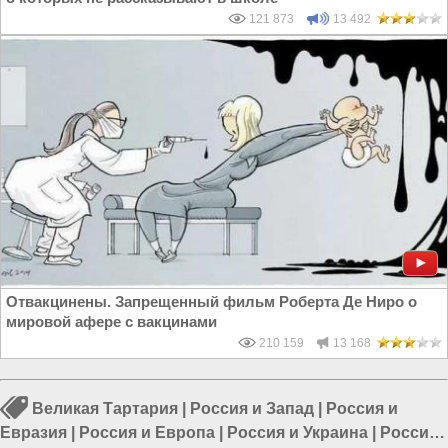
121 873
13 492
Отвакцинены. Запрещенный фильм Роберта Де Ниро о
мировой афере с вакцинами
210 159
13 168
Великая Тартария
|
Россия и Запад
|
Россия и
Евразия
|
Россия и Европа
|
Россия и Украина
|
Россия