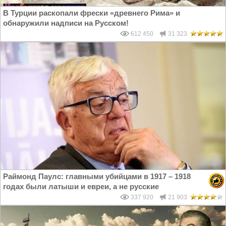
В Турции раскопали фрески «древнего Рима» и
обнаружили надписи на Русском!
612 450
31 323
Раймонд Паулс: главными убийцами в 1917 – 1918
годах были латыши и евреи, а не русские
337 920
21 903