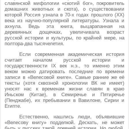
славянской мифологии «скотий бог», покровитель
домашних животных и скота), о существовании
которой Россия узнала в 70-х годах прошлого (XX)
века из научно-популярной литературы. Узнала и
ахнула. Ведь эта книга, выцарапанная на
деревянных дощечках, увеличивала возраст
русской истории и культуры, по крайней мере, на
полтора-два тысячелетия.
Если современная академическая история
считает началом русской истории и
государственности IX век н.э., то именно этим
веком можно датировать последние по времени
записи в «Велесовой книге». Самые ранние же её
тексты (хотя сквозной хронологии ВК не имеет)
уносят нас к временам жизни славян в краю
Иньском (Китае), в Семиречье и Пятиречье
(Пенджабе), их пребывании в Вавилоне, Сирии и
Египте.
Естественно, нашлись люди, объявившие
«Велесову книгу» подделкой. Дескать, не может
быть у русских такой древней истории. Но любой,