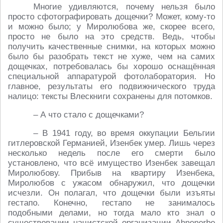
Многие удивляются, почему нельзя было
просто сфотографировать дощечки? Может, кому-то
и можно было; у Миролюбова же, скорее всего,
просто не было на это средств. Ведь, чтобы
получить качественные снимки, на которых можно
было бы разобрать текст не хуже, чем на самих
дощечках, потребовалась бы хорошо оснащённая
специальной аппаратурой фотолаборатория. Но
главное, результаты его подвижнического труда
налицо: тексты Влескниги сохранены для потомков.
– А что стало с дощечками?
– В 1941 году, во время оккупации Бельгии
гитлеровской Германией, Изенбек умер. Лишь через
несколько недель после его смерти было
установлено, что всё имущество Изенбек завещал
Миролюбову. Прибыв на квартиру Изенбека,
Миролюбов с ужасом обнаружил, что дощечки
исчезли. Он полагал, что дощечки были изъяты
гестапо. Конечно, гестапо не занималось
подобными делами, но тогда мало кто знал о
существовании нацистской организации Ahnenerbe