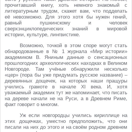
прочитавший книгу, хоть немного знакомый с
литературным трудом, скажет вам, что подделать
её невозможно. Для этого хотя бы нужен гений,
равный пушкинскому и человек
сверхэнциклопедических знаний в мировой
истории, культуре, лингвистике.
Возможно, точкой в этом споре могут стать
обнародованные в № 1 журнала «Мир истории»
академиком В. Яниным данные о сенсационных
прошлогодних археологических находках в Великом
Новгороде. Там учёные обнаружили несколько
«цер» (пора бы уже придумать русское название) –
деревянных дощечек, на которых наши пращуры
учились грамоте в начале XI века. И, хотя
уважаемый академик тут же напоминает, что писать
на дереве начали не на Руси, а в Древнем Риме,
факт говорит о многом.
Уж если новгородцы учились кириллице на
этих дощечках, уместно предположить, что они
писали на них до этого и на своём родном древнем