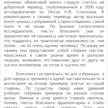
изучении «Велесовой книги» следует считать её
добротный перевод, опубликованный в 2000 году
исследователем из Омска Н.В. Слатиным. В
комментариях к своему переводу автор высказал
много ценных соображений о происхождении самой
книги и её языке. По мнению талантливого
исследователя, тексты Влескниги (как он
предпочитает её называть) настолько оригинальны,
что подделать их практически невозможно (и, тем
более, – не по плечу одному человеку). По жанру же
своему она представляет собой сборник текстов,
написанных в самое разное время и разными
людьми, возможно, отстоявшими друг от друга на
тысячи километров, на сотни и тысячи лет.
Влескнига составлялась не для избранных, а
для народа и проникнута идеей наставительности и
воспитания на основе примеров, взятых из седой
старины. По существу перед нами древний
учебник, собрание примеров на разные случаи
жизни. Именно в этом кроется главная причина,
почему тексты Влескниги фрагментарны и слабо
связаны между собой сюжетно. Зато они