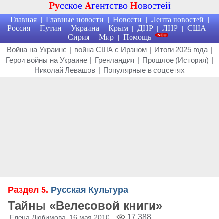
Ру
сское
А
гентство
Н
овостей
Главная
Главные новости
Новости
Лента новостей
|
|
|
|
Россия
Путин
Украина
Крым
ДНР
ЛНР
США
|
|
|
|
|
|
|
Сирия
Мир
Помощь
|
|
Война на Украине
|
война США с Ираном
|
Итоги 2025 года
|
Герои войны на Украине
|
Гренландия
|
Прошлое (История)
|
Николай Левашов
|
Популярные в соцсетях
Раздел 5.
Русская Культура
Тайны «Велесовой книги»
17 388
Елена Любимова
, 16 мая 2010