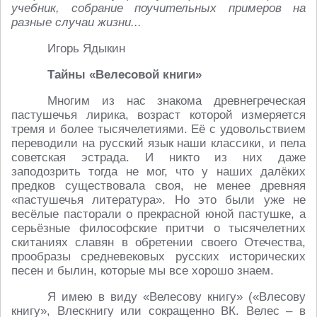
учебник, собрание поучительных примеров на
разные случаи жизни...
Игорь Ядыкин
Тайны «Велесовой книги»
Многим из нас знакома древнегреческая
пастушечья лирика, возраст которой измеряется
тремя и более тысячелетиями. Её с удовольствием
переводили на русский язык наши классики, и пела
советская эстрада. И никто из них даже
заподозрить тогда не мог, что у наших далёких
предков существовала своя, не менее древняя
«пастушечья литература». Но это были уже не
весёлые пасторали о прекрасной юной пастушке, а
серьёзные философские притчи о тысячелетних
скитаниях славян в обретении своего Отечества,
прообразы средневековых русских исторических
песен и былин, которые мы все хорошо знаем.
Я имею в виду «Велесову книгу» («Влесову
книгу», Влескнигу или сокращенно ВК. Велес – в