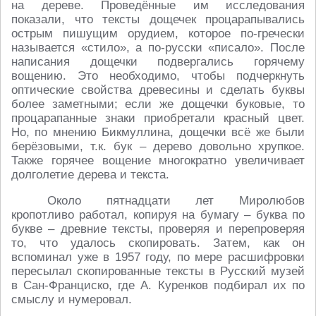
на дереве. Проведённые им исследования
показали, что тексты дощечек процарапывались
острым пишущим орудием, которое по-гречески
называется «стило», а по-русски «писало». После
написания дощечки подвергались горячему
вощению. Это необходимо, чтобы подчеркнуть
оптические свойства древесины и сделать буквы
более заметными; если же дощечки буковые, то
процарапанные знаки приобретали красный цвет.
Но, по мнению Бикмуллина, дощечки всё же были
берёзовыми, т.к. бук – дерево довольно хрупкое.
Также горячее вощение многократно увеличивает
долголетие дерева и текста.
Около пятнадцати лет Миролюбов
кропотливо работал, копируя на бумагу – буква по
букве – древние тексты, проверяя и перепроверяя
то, что удалось скопировать. Затем, как он
вспоминал уже в 1957 году, по мере расшифровки
пересылал скопированные тексты в Русский музей
в Сан-Франциско, где А. Куренков подбирал их по
смыслу и нумеровал.