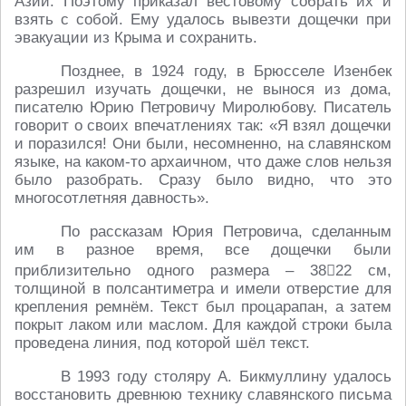
Азии. Поэтому приказал вестовому собрать их и
взять с собой. Ему удалось вывезти дощечки при
эвакуации из Крыма и сохранить.
Позднее, в 1924 году, в Брюсселе Изенбек
разрешил изучать дощечки, не вынося из дома,
писателю Юрию Петровичу Миролюбову. Писатель
говорит о своих впечатлениях так: «Я взял дощечки
и поразился! Они были, несомненно, на славянском
языке, на каком-то архаичном, что даже слов нельзя
было разобрать. Сразу было видно, что это
многосотлетняя давность».
По рассказам Юрия Петровича, сделанным
им в разное время, все дощечки были
приблизительно одного размера – 3822 см,
толщиной в полсантиметра и имели отверстие для
крепления ремнём. Текст был процарапан, а затем
покрыт лаком или маслом. Для каждой строки была
проведена линия, под которой шёл текст.
В 1993 году столяру А. Бикмуллину удалось
восстановить древнюю технику славянского письма