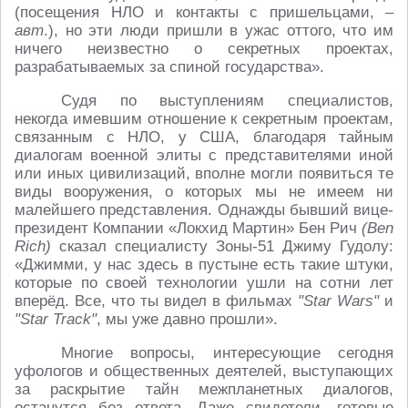
(посещения НЛО и контакты с пришельцами, –
авт
.), но эти люди пришли в ужас оттого, что им
ничего неизвестно о секретных проектах,
разрабатываемых за спиной государства».
Судя по выступлениям специалистов,
некогда имевшим отношение к секретным проектам,
связанным с НЛО, у США, благодаря тайным
диалогам военной элиты с представителями иной
или иных цивилизаций, вполне могли появиться те
виды вооружения, о которых мы не имеем ни
малейшего представления. Однажды бывший вице-
президент Компании «Локхид Мартин» Бен Рич
(Ben
Rich)
сказал специалисту Зоны-51 Джиму Гудолу:
«Джимми, у нас здесь в пустыне есть такие штуки,
которые по своей технологии ушли на сотни лет
вперёд. Все, что ты видел в фильмах
"Star Wars"
и
"Star Track"
, мы уже давно прошли».
Многие вопросы, интересующие сегодня
уфологов и общественных деятелей, выступающих
за раскрытие тайн межпланетных диалогов,
останутся без ответа. Даже свидетели, готовые