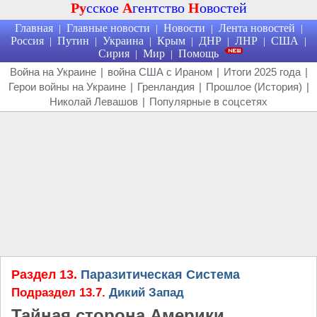
Ру
сское
А
гентство
Н
овостей
Главная
Главные новости
Новости
Лента новостей
|
|
|
|
Россия
Путин
Украина
Крым
ДНР
ЛНР
США
|
|
|
|
|
|
|
Сирия
Мир
Помощь
|
|
Война на Украине
|
война США с Ираном
|
Итоги 2025 года
|
Герои войны на Украине
|
Гренландия
|
Прошлое (История)
|
Николай Левашов
|
Популярные в соцсетях
Раздел 13.
Паразитическая Система
Подраздел 13.7.
Дикий Запад
Тайная сторона Америки