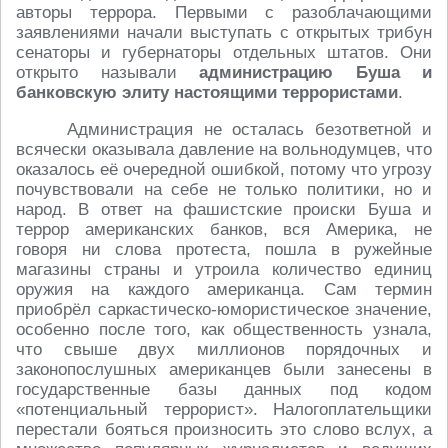
авторы террора. Первыми с разоблачающими
заявлениями начали выступать с открытых трибун
сенаторы и губернаторы отдельных штатов. Они
открыто называли
администрацию Буша и
банковскую элиту настоящими террористами
.
Администрация не осталась безответной и
всячески оказывала давление на вольнодумцев, что
оказалось её очередной ошибкой, потому что угрозу
почувствовали на себе не только политики, но и
народ. В ответ на фашистские происки Буша и
террор американских банков, вся Америка, не
говоря ни слова протеста, пошла в ружейные
магазины страны и утроила количество единиц
оружия на каждого американца. Сам термин
приобрёл саркастическо-юмористическое значение,
особенно после того, как общественность узнала,
что свыше двух миллионов порядочных и
законопослушных американцев были занесены в
государственные базы данных под кодом
«потенциальный террорист». Налогоплательщики
перестали бояться произносить это слово вслух, а