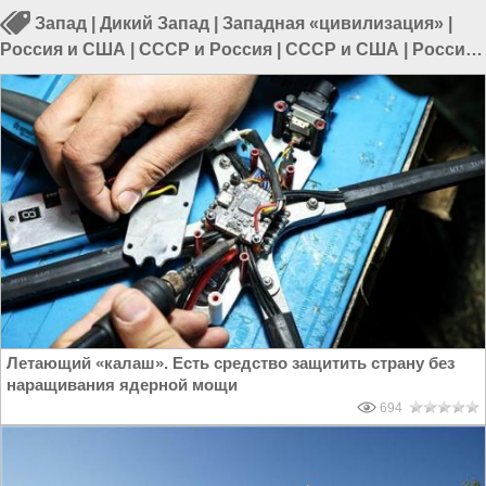
Запад
|
Дикий Запад
|
Западная «цивилизация»
|
Россия и США
|
СССР и Россия
|
СССР и США
|
Россия
и Запад
Летающий «калаш». Есть средство защитить страну без
наращивания ядерной мощи
694