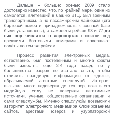
Дальше – больше: осенью 2009 стало
достоверно известно, что, по крайней мере, один из
самолётов, влетевший в башню ВТЦ, был военным
транспортником, а не пассажирским лайнером (его
бортовой номер и принадлежность к военной базе
были установлены), а самолёты рейсов 93 и 77
до
сих пор числятся в аэропортах
прописки под
прежними бортовыми номерами и совершают
полёты по тем же рейсам.
Процесс развития электронных медиа,
естественно, был постепенным и многие факты
были известны ещё 3-4 года назад, но у
большинства юзеров не хватало опыта, чтобы
отличить правдивую информацию от «дезы»,
вбрасываемой агентами спецслужб. Интернет
вызывал много недоверия до тех пор, пока в его
медийную силу не поверили легитимные
источники, учёные, общественные организации и
сами спецслужбы. Именно спецслужбы возвысили
авторитет электронного медиамира блокированием
сайтов, арестами юзеров и узурпаторской