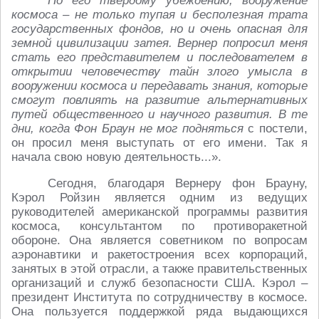
По его твёрдому убеждению, вооружение
космоса – не только тупая и бесполезная трата
государственных фондов, но и очень опасная для
земной цивилизации затея. Вернер попросил меня
стать его представителем и последователем в
открытии человечеству тайн злого умысла в
вооружении космоса и передавать знания, которые
смогут повлиять на развитие альтернативных
путей общественного и научного развития. В те
дни, когда Фон Браун не мог подняться
с постели,
он просил меня выступать от его имени. Так я
начала свою новую деятельность...».
Сегодня, благодаря Вернеру фон Брауну,
Кэрол Ройзин является одним из ведущих
руководителей американской программы развития
космоса, консультантом по противоракетной
обороне. Она является советником по вопросам
аэронавтики и ракетостроения всех корпораций,
занятых в этой отрасли, а также правительственных
организаций и служб безопасности США. Кэрол –
президент Института по сотрудничеству в космосе.
Она пользуется поддержкой ряда выдающихся