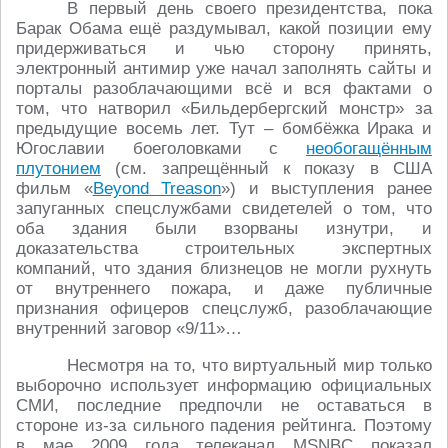
В первый день своего президентства, пока
Барак Обама ещё раздумывал, какой позиции ему
придерживаться и чью сторону принять,
электронный антимир уже начал заполнять сайты и
порталы разоблачающими всё и вся фактами о
том, что натворил «Бильдербергский монстр» за
предыдущие восемь лет. Тут – бомбёжка Ирака и
Югославии боеголовками с
необогащённым
плутонием
(см. запрещённый к показу в США
фильм «
Beyond Treason
») и выступления ранее
запуганных спецслужбами свидетелей о том, что
оба здания были взорваны изнутри, и
доказательства строительных экспертных
компаний, что здания близнецов не могли рухнуть
от внутреннего пожара, и даже публичные
признания офицеров спецслужб, разоблачающие
внутренний заговор «9/11»…
Несмотря на то, что виртуальный мир только
выборочно использует информацию официальных
СМИ, последние предпочли не оставаться в
стороне из-за сильного падения рейтинга. Поэтому
в мае 2009 года телеканал MSNBC показал