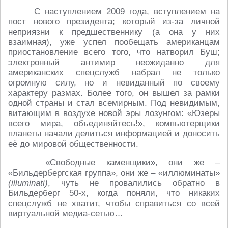
С наступлением 2009 года, вступлением на
пост нового президента; который из-за личной
неприязни к предшественнику (а она у них
взаимная), уже успел пообещать американцам
приостановление всего того, что натворил Буш;
электронный антимир неожиданно для
американских спецслужб набрал не только
огромную силу, но и невиданный по своему
характеру размах. Более того, он вышел за рамки
одной страны и стал всемирным. Под невидимым,
витающим в воздухе новой эры лозунгом: «Юзеры
всего мира, объединяйтесь!», компьютерщики
планеты начали делиться информацией и доносить
её до мировой общественности.
«Свободные каменщики», они же –
«Бильдербергская группа», они же – «иллюминаты»
(illuminati)
, чуть не провалились обратно в
Бильдерберг 50-х, когда поняли, что никаких
спецслужб не хватит, чтобы справиться со всей
виртуальной медиа-сетью…