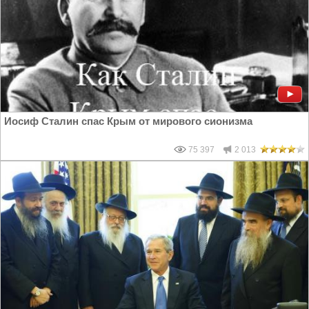
Иосиф Сталин спас Крым от мирового сионизма
75 397
2 013