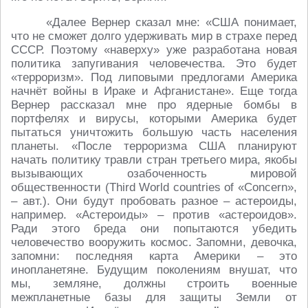
«Далее Вернер сказал мне: «США понимает,
что не сможет долго удерживать мир в страхе перед
СССР. Поэтому «наверху» уже разработана новая
политика запугивания человечества. Это будет
«терроризм». Под липовыми предлогами Америка
начнёт войны в Ираке и Афганистане». Еще тогда
Вернер рассказал мне про ядерные бомбы в
портфелях и вирусы, которыми Америка будет
пытаться уничтожить большую часть населения
планеты. «После терроризма США планируют
начать политику травли стран третьего мира, якобы
вызывающих озабоченность мировой
общественности (Third World countries of «Concern»,
– авт.). Они будут пробовать разное – астероиды,
например. «Астероиды» – против «астероидов».
Ради этого бреда они попытаются убедить
человечество вооружить космос. Запомни, девочка,
запомни: последняя карта Америки – это
инопланетяне. Будущим поколениям внушат, что
мы, земляне, должны строить военные
межпланетные базы для защиты Земли от