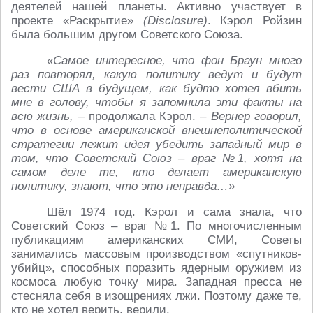
деятелей нашей планеты. Активно участвует в
проекте «Раскрытие»
(Disclosure)
. Кэрол Ройзин
была большим другом Советского Союза.
«Самое интересное, что фон Браун много
раз повторял, какую политику ведут и будут
вести США в будущем, как будто хотел вбить
мне в голову, чтобы я запомнила эти факты на
всю жизнь,
– продолжала Кэрол. –
Вернер говорил,
что в основе американской внешнеполитической
стратегии лежит идея убедить западный мир в
том, что Советский Союз – враг №1, хотя на
самом деле те, кто делает американскую
политику, знают, что это неправда…»
Шёл 1974 год. Кэрол и сама знала, что
Советский Союз – враг №1. По многочисленным
публикациям американских СМИ, Советы
занимались массовым производством «спутников-
убийц», способных поразить ядерным оружием из
космоса любую точку мира. Западная пресса не
стесняла себя в изощрениях лжи. Поэтому даже те,
кто не хотел верить, верили.