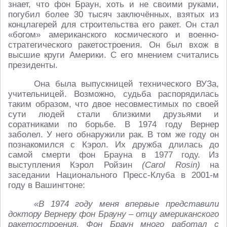
знает, что фон Браун, хоть и не своими руками,
погубил более 30 тысяч заключённых, взятых из
концлагерей для строительства его ракет. Он стал
«богом» американского космического и военно-
стратегического ракетостроения. Он был вхож в
высшие круги Америки. С его мнением считались
президенты.
Она была выпускницей технического ВУЗа,
учительницей. Возможно, судьба распорядилась
таким образом, что двое несовместимых по своей
сути людей стали близкими друзьями и
соратниками по борьбе. В 1974 году Вернер
заболел. У него обнаружили рак. В том же году он
познакомился с Кэрол. Их дружба длилась до
самой смерти фон Брауна в 1977 году. Из
выступления Кэрол Ройзин
(Carol Rosin)
на
заседании Национального Пресс-Клуба в 2001-м
году в Вашингтоне:
«В 1974 году меня впервые представили
доктору Вернеру фон Брауну – отцу американского
ракетостроения. Фон Браун много работал с