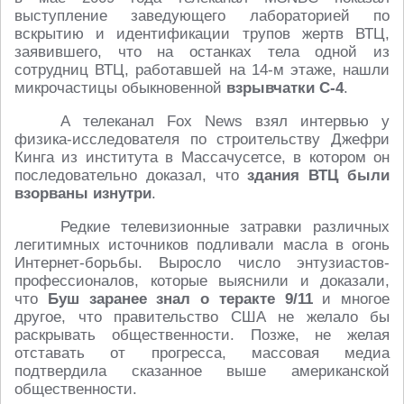
выступление заведующего лабораторией по
вскрытию и идентификации трупов жертв ВТЦ,
заявившего, что на останках тела одной из
сотрудниц ВТЦ, работавшей на 14-м этаже, нашли
микрочастицы обыкновенной
взрывчатки С-4
.
А телеканал Fox News взял интервью у
физика-исследователя по строительству Джефри
Кинга из института в Массачусетсе, в котором он
последовательно доказал, что
здания ВТЦ были
взорваны изнутри
.
Редкие телевизионные затравки различных
легитимных источников подливали масла в огонь
Интернет-борьбы. Выросло число энтузиастов-
профессионалов, которые выяснили и доказали,
что
Буш заранее знал о теракте 9/11
и многое
другое, что правительство США не желало бы
раскрывать общественности. Позже, не желая
отставать от прогресса, массовая медиа
подтвердила сказанное выше американской
общественности.