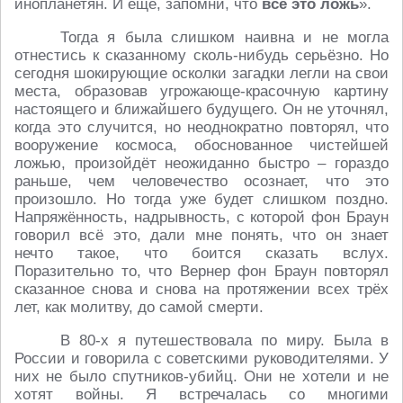
инопланетян. И ещё, запомни, что
всё это ложь
».
Тогда я была слишком наивна и не могла
отнестись к сказанному сколь-нибудь серьёзно. Но
сегодня шокирующие осколки загадки легли на свои
места, образовав угрожающе-красочную картину
настоящего и ближайшего будущего. Он не уточнял,
когда это случится, но неоднократно повторял, что
вооружение космоса, обоснованное чистейшей
ложью, произойдёт неожиданно быстро – гораздо
раньше, чем человечество осознает, что это
произошло. Но тогда уже будет слишком поздно.
Напряжённость, надрывность, с которой фон Браун
говорил всё это, дали мне понять, что он знает
нечто такое, что боится сказать вслух.
Поразительно то, что Вернер фон Браун повторял
сказанное снова и снова на протяжении всех трёх
лет, как молитву, до самой смерти.
В 80-х я путешествовала по миру. Была в
России и говорила с советскими руководителями. У
них не было спутников-убийц. Они не хотели и не
хотят войны. Я встречалась со многими