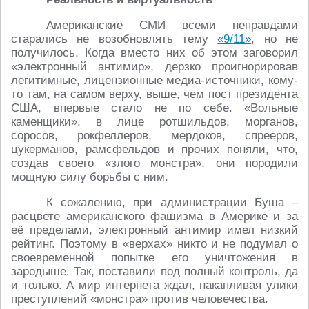
Американские СМИ всеми неправдами
старались не возобновлять тему
«9/11»
, но не
получилось. Когда вместо них об этом заговорил
«электронный антимир», дерзко проигнорировав
легитимные, лицензионные медиа-источники, кому-
то там, на самом верху, выше, чем пост президента
США, впервые стало не по себе. «Вольные
каменщики», в лице ротшильдов, морганов,
соросов, рокфеллеров, мердоков, спрееров,
цукерманов, рамсфельдов и прочих поняли, что,
создав своего «злого монстра», они породили
мощную силу борьбы с ним.
К сожалению, при администрации Буша –
расцвете американского фашизма в Америке и за
её пределами, электронный антимир имел низкий
рейтинг. Поэтому в «верхах» никто и не подумал о
своевременной попытке его уничтожения в
зародыше. Так, поставили под полный контроль, да
и только. А мир интернета ждал, накапливая улики
преступлений «монстра» против человечества.