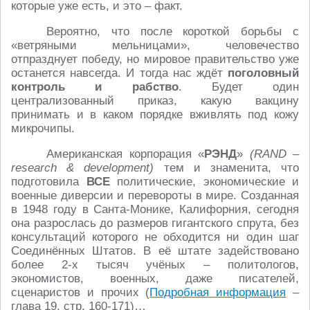
которые уже есть, и это – факт.
Вероятно, что после короткой борьбы с
«ветряными мельницами», человечество
отпразднует победу, но мировое правительство уже
останется навсегда. И тогда нас ждёт
поголовный
контроль и рабство
. Будет один
централизованный приказ, какую вакцину
принимать и в каком порядке вживлять под кожу
микрочипы.
Американская корпорация «
РЭНД
»
(RAND –
research & development)
тем и знаменита, что
подготовила
ВСЕ
политические, экономические и
военные диверсии и перевороты в мире. Созданная
в 1948 году в Санта-Монике, Калифорния, сегодня
она разрослась до размеров гигантского спрута, без
консультаций которого не обходится ни один шаг
Соединённых Штатов. В её штате задействовано
более 2-х тысяч учёных – политологов,
экономистов, военных, даже писателей,
сценаристов и прочих (
Подробная информация
–
глава 19, стр. 160-171)…