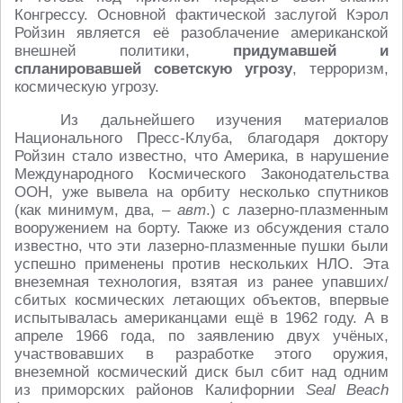
Конгрессу. Основной фактической заслугой Кэрол
Ройзин является её разоблачение американской
внешней политики,
придумавшей и
спланировавшей советскую угрозу
, терроризм,
космическую угрозу.
Из дальнейшего изучения материалов
Национального Пресс-Клуба, благодаря доктору
Ройзин стало известно, что Америка, в нарушение
Международного Космического Законодательства
ООН, уже вывела на орбиту несколько спутников
(как минимум, два, –
авт
.) с лазерно-плазменным
вооружением на борту. Также из обсуждения стало
известно, что эти лазерно-плазменные пушки были
успешно применены против нескольких НЛО. Эта
внеземная технология, взятая из ранее упавших/
сбитых космических летающих объектов, впервые
испытывалась американцами ещё в 1962 году. А в
апреле 1966 года, по заявлению двух учёных,
участвовавших в разработке этого оружия,
внеземной космический диск был сбит над одним
из приморских районов Калифорнии
Seal Beach