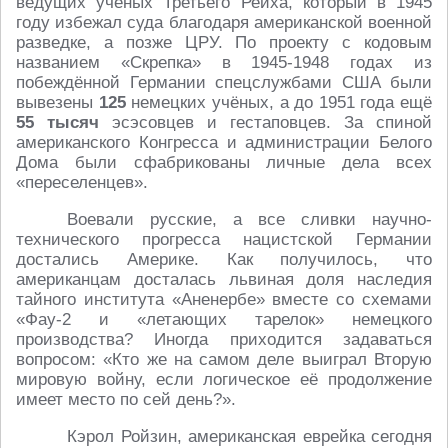
ведущих учёных Третьего Рейха, который в 1945
году избежал суда благодаря американской военной
разведке, а позже ЦРУ. По проекту с кодовым
названием «Скрепка» в 1945-1948 годах из
побеждённой Германии спецслужбами США были
вывезены
125
немецких учёных, а до 1951 года ещё
55 тысяч
эсэсовцев и гестаповцев. За спиной
американского Конгресса и администрации Белого
Дома были сфабрикованы личные дела всех
«переселенцев».
Воевали русские, а все сливки научно-
технического прогресса нацистской Германии
достались Америке. Как получилось, что
американцам досталась львиная доля наследия
тайного института «Аненербе» вместе со схемами
«Фау-2 и «летающих тарелок» немецкого
производства? Иногда приходится задаваться
вопросом: «Кто же на самом деле выиграл Вторую
мировую войну, если логическое её продолжение
имеет место по сей день?».
Кэрол Ройзин, американская еврейка сегодня