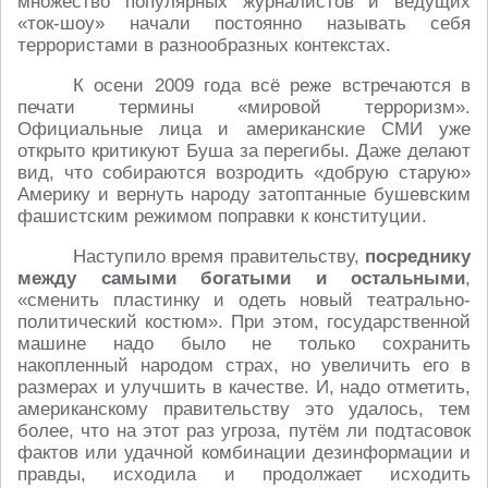
множество популярных журналистов и ведущих
«ток-шоу» начали постоянно называть себя
террористами в разнообразных контекстах.
К осени 2009 года всё реже встречаются в
печати термины «мировой терроризм».
Официальные лица и американские СМИ уже
открыто критикуют Буша за перегибы. Даже делают
вид, что собираются возродить «добрую старую»
Америку и вернуть народу затоптанные бушевским
фашистским режимом поправки к конституции.
Наступило время правительству,
посреднику
между самыми богатыми и остальными
,
«сменить пластинку и одеть новый театрально-
политический костюм». При этом, государственной
машине надо было не только сохранить
накопленный народом страх, но увеличить его в
размерах и улучшить в качестве. И, надо отметить,
американскому правительству это удалось, тем
более, что на этот раз угроза, путём ли подтасовок
фактов или удачной комбинации дезинформации и
правды, исходила и продолжает исходить