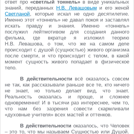
ответ про
«светлый тоннель»
в виде уникальных
знаний, переданных
Н.В. Левашовым
и его женой
Светланой
, которые искал не одно десятилетие.
Именно этот «тоннель» не давал покоя и заставлял
искать правду и знания. Именно «тоннель»
послужил лейтмотивом для создания данного
фильма, где вкратце я изложил теорию
Н.В. Левашова, о том, что же на самом деле
происходит с душой (сущностью) живого организма
после смерти, и что происходит с телом, в какой
момент сущность живого попадает в физическое
тело.
В действительности
всё оказалось совсем
не так, как рассказывали раньше все те, кто ничего
не знает, но только делает вид, что знает.
Реальность оказалась и проще, и сложнее
одновременно! И в тысячи раз интереснее, чем то,
что нам без зазрения совести скармливали
«духовные учителя» всех мастей и оттенков.
В действительности
оказалось, что Человек
– это то, что мы называем Сущностью или Душой.