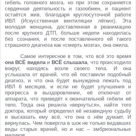
гибель головного мозга, но при этом сохраняется
сердечная деятельность и газообмен, и пациент
остаётся жив, благодаря круглосуточной работе
ИВЛ (Искусственная вентиляции лёгких). Эта
молодая женщина, доставленная в реанимацию
после крупного ДТП, больше недели находилась
без сознания, и после поставленного ей такого
страшного диагноза как «смерть мозга», она ожила.
Самое интересное в том, что всё это время
она ВСЁ видела
и
ВСЁ слышала
, что происходило
вокруг, находясь возле своего тела. И она
услышала от врачей, что ей поставили подобный
диагноз, и что она будет вынуждена лежать под
ИВЛ 6 месяцев, и если не будет улучшения и
прогресса в выздоровлении, её отключат от
аппарата, что приведёт к окончательной гибели её
тело. Тогда она решила «вернуться», найти того
доктора, который определил её незавидную судьбу
и высказать ему всё, что она о нём думает. И
вернулась. Чем повергла в шок не только видавших
виды старых врачей, но и нас – эмбриональных
медиков.