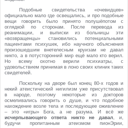
Подобные свидетельства «очевидцев»
официально мало где освещались, и про подобные
вещи говорить было принято полушёпотом с
оглядкой по сторонам. После перевода из
реанимации, и выписки из больницы эти
«возвращенцы» становились потенциальными
пациентами психушек, ибо научного объяснения
произошедшим внетелесным круизам не давал
никто, а в потусторонний мир ещё мало кто верил.
Но всему охотно верили психиатры, с
удовольствием принимая в лоно своих клиник таких
свидетелей.
Поскольку на дворе был конец 80-х годов и
некий атеистический нигилизм уже присутствовал
в народе, поэтому некоторые из докторов
осмеливались говорить о душе, и что подобное
нахождение возле тела и последующее оживление
– это «игры» Бога, а не разума. И всё же
исчерпывающего ответа никто не давал
, и,
будучи пропитанным атеизмом пионЭрии,