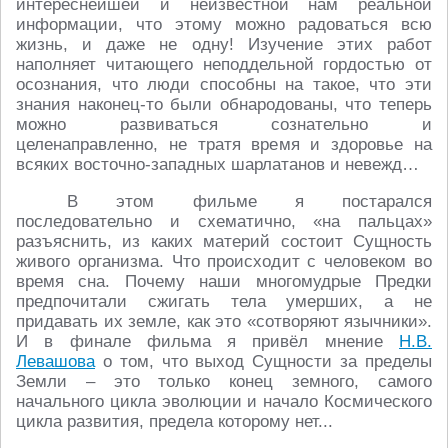
интереснейшей и неизвестной нам реальной
информации, что этому можно радоваться всю
жизнь, и даже не одну! Изучение этих работ
наполняет читающего неподдельной гордостью от
осознания, что люди способны на такое, что эти
знания наконец-то были обнародованы, что теперь
можно развиваться сознательно и
целенаправленно, не тратя время и здоровье на
всяких восточно-западных шарлатанов и невежд…
В этом фильме я постарался
последовательно и схематично, «на пальцах»
разъяснить, из каких материй состоит Сущность
живого организма. Что происходит с человеком во
время сна. Почему наши многомудрые Предки
предпочитали сжигать тела умерших, а не
придавать их земле, как это «сотворяют язычники».
И в финале фильма я привёл мнение
Н.В.
Левашова
о том, что выход Сущности за пределы
Земли – это только конец земного, самого
начального цикла эволюции и начало Космического
цикла развития, предела которому нет...