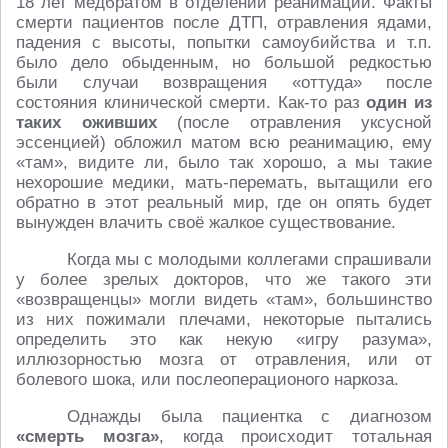
18 лет медбратом в отделении реанимации. Факты
смерти пациентов после ДТП, отравления ядами,
падения с высоты, попытки самоубийства и т.п.
было дело обыденным, но большой редкостью
были случаи возвращения «оттуда» после
состояния клинической смерти. Как-то раз
один из
таких оживших
(после отравления уксусной
эссенцией) обложил матом всю реанимацию, ему
«там», видите ли, было так хорошо, а мы такие
нехорошие медики, мать-перемать, вытащили его
обратно в этот реальный мир, где он опять будет
вынужден влачить своё жалкое существование.
Когда мы с молодыми коллегами спрашивали
у более зрелых докторов, что же такого эти
«возвращенцы» могли видеть «там», большинство
из них пожимали плечами, некоторые пытались
определить это как некую «игру разума»,
иллюзорностью мозга от отравления, или от
болевого шока, или послеоперационого наркоза.
Однажды была пациентка с диагнозом
«смерть мозга»
, когда происходит тотальная