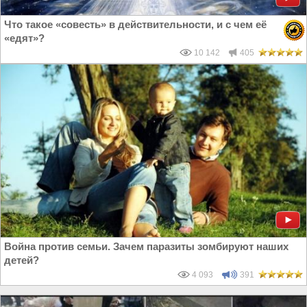
Что такое «совесть» в действительности, и с чем её
«едят»?
10 142
405
Война против семьи. Зачем паразиты зомбируют наших
детей?
4 093
391