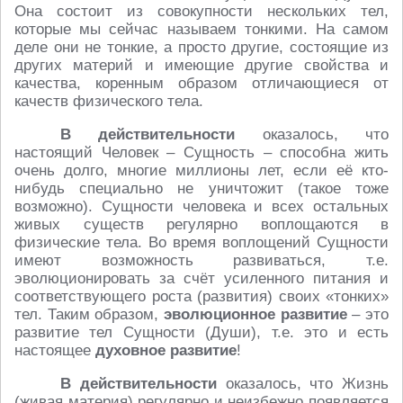
Она состоит из совокупности нескольких тел,
которые мы сейчас называем тонкими. На самом
деле они не тонкие, а просто другие, состоящие из
других материй и имеющие другие свойства и
качества, коренным образом отличающиеся от
качеств физического тела.
В действительности
оказалось, что
настоящий Человек – Сущность – способна жить
очень долго, многие миллионы лет, если её кто-
нибудь специально не уничтожит (такое тоже
возможно). Сущности человека и всех остальных
живых существ регулярно воплощаются в
физические тела. Во время воплощений Cущности
имеют возможность развиваться, т.е.
эволюционировать за счёт усиленного питания и
соответствующего роста (развития) своих «тонких»
тел. Таким образом,
эволюционное развитие
– это
развитие тел Сущности (Души), т.е. это и есть
настоящее
духовное развитие
!
В действительности
оказалось, что Жизнь
(живая материя) регулярно и неизбежно появляется