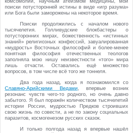
комсомолии, научным атеизмом медицины, мои
поиски потусторонней истины в виде «игр разума»
или Бога были заморожены на некоторое время.
Поиски продолжились с началом нового
тысячелетия. Голливудские блокбастеры о
потусторонних мирах, божественность «истинных
знаний» религиозных конфессий, завуалированная
«мудрость» Восточных философий и более-менее
понятная философия отечественных теологов
заполняла мою нишу неизвестности «того» мира
лишь отчасти. Оставались ещё множество
вопросов, в том числе всё того же тоннеля.
Два года назад, когда я познакомился со
Славяно-Арийскими Ведами
, впервые возник
резонанс чувств чего-то родного, но очень давно
забытого. Я был поражён количеством тысячелетий
истории России, мудростью Предков строивших
свою жизнь по совести, а не по закону социальных
паразитов, космогенезом русских сказок.
И только полгода назад я впервые нашёл