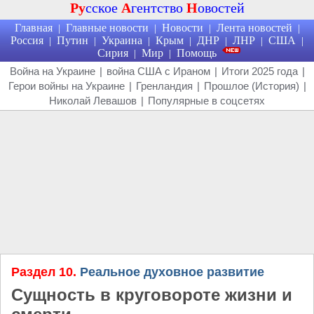
Ру
сское
А
гентство
Н
овостей
Главная
Главные новости
Новости
Лента новостей
|
|
|
|
Россия
Путин
Украина
Крым
ДНР
ЛНР
США
|
|
|
|
|
|
|
Сирия
Мир
Помощь
|
|
Война на Украине
|
война США с Ираном
|
Итоги 2025 года
|
Герои войны на Украине
|
Гренландия
|
Прошлое (История)
|
Николай Левашов
|
Популярные в соцсетях
Раздел 10.
Реальное духовное развитие
Сущность в круговороте жизни и